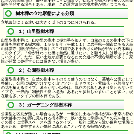
民間の霊園墓地の一部を樹木葬にする場合や、初めから樹木葬専用の民間霊
園を開発する場合もある。現在、この運営形態の樹木葬が増えつつある。
樹木葬の立地形態による分類
立地形態による違いは大きく以下の３つに分けられる。
１）山里型樹木葬
山里型樹木葬は、山や里の樹木に極力手を加えず、自然のままの樹木の下に
遺骨を埋葬する樹木葬。１９９９年（平成１１）に岩手県一関市にある大慈
山祥雲寺（臨済宗妙心寺派）のご住職である千坂げん峰氏が始めた樹木葬は
このタイプ。「命が終わった後は自然に還りたい」と願う人には最もふさわ
しいタイプ。ただ、広い土地が必要となるため交通の不便な場所が多く、家
族が頻繁に参拝するには適さない場合が多い。
２）公園型樹木葬
公園型樹木葬は、自然の樹木をそのまま使うのではなく、墓地を公園として
整備し、公園に樹木だけでなく山ツツジ・山ドウダン・紫陽花・花菖蒲など
の花を植えるタイプ。墓石がない以外は、既存のお墓とあまり変わらないタ
イプで、一般的に利便性の良い場所にあるため参拝しやすいことが多い。現
在最も多いタイプの樹木葬である。
３）ガーデニング型樹木葬
公園型と区別が難しい場合もあるが、一般的に土地の価格が高い東京の都心
や大都市の中心部に見られる樹木葬で、狭い土地に季節の折々の花を植え、
その近くに埋葬スペースを設けるタイプ。一般的に駅から近い便利な場所に
あるため、参拝する人が気軽に訪れることができる特徴がある。