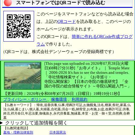
スマートフォンではQRコードで読み込む
このページをスマートフォンなどから読み込む場合
は、上記の
QRコード
を読み取ると、このページの
ホームページが表示されます。
このQRコードは、
簡単に作れるQRCode作成プログ
ラム
で作りました。
（QRコードは、株式会社デンソーウェーブの登録商標です）
[This page was uploaded on 2026年07月28日(火曜
日)08時27分31秒]
『お寺メイト』 ｜ Temple Mate
｜
2006-2026
It's fun to see
the shrines and temples.
「寺社情報検索サイト」
《お寺巡り・
寺院仏閣探索》
【日本の寺院の徹底研究】
「全
国の寺院の総合情報サイト ～寺院仏閣超入門～」
【更新日時：2026年(令和08年)07月26日（日曜日）19時19分11秒】
プライバシー・ポリシー
、
稼働環境
、
利用規約
【仏教キーワード】：帰依,追善供養,仏事,埋葬許可証,お施餓鬼,法名,檀家,祭祀,家墓,仏
法,仏縁,墓じまい,個人墓,夫婦墓,合祀墓,倶会一処,納骨堂,お布施,お盆,改葬許可証,供養,
終活,祥月命日,年忌法要,御魂抜き,永代供養墓,無縁墓,本堂・お堂・御々堂,自然葬,合葬
墓
クリックして追加情報を開く
【仏教関連用語】
墓地・埋葬法律規則
日本国憲法