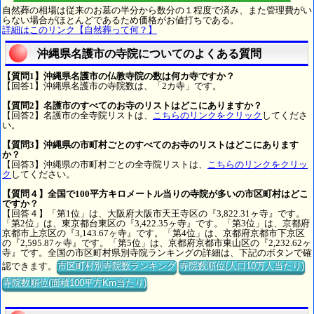
自然葬の相場は従来のお墓の半分から数分の１程度で済み、また管理費がい
らない場合がほとんどであるため価格がお値打ちである。
詳細はこのリンク【自然葬って何？】
沖縄県名護市の寺院についてのよくある質問
【質問1】沖縄県名護市の仏教寺院の数は何カ寺ですか？
【回答1】沖縄県名護市の寺院数は、「2カ寺」です。
【質問2】名護市のすべてのお寺のリストはどこにありますか？
【回答2】名護市の全寺院リストは、
こちらのリンクをクリック
してくださ
い。
【質問3】沖縄県の市町村ごとのすべてのお寺のリストはどこにあります
か？
【回答3】沖縄県の市町村ごとの全寺院リストは、
こちらのリンクをクリッ
ク
してください。
【質問４】全国で100平方キロメートル当りの寺院が多いの市区町村はどこ
ですか？
【回答４】「第1位」は、大阪府大阪市天王寺区の『3,822.31ヶ寺』です。
「第2位」は、東京都台東区の『3,422.35ヶ寺』です。「第3位」は、京都府
京都市上京区の『3,143.67ヶ寺』です。「第4位」は、京都府京都市下京区
の『2,595.87ヶ寺』です。「第5位」は、京都府京都市東山区の『2,232.62ヶ
寺』です。全国の市区町村県別寺院ランキングの詳細は、下記のボタンで確
認できます。
市区町村別寺院数ランキング
寺院数順位(人口10万人当たり)
寺院数順位(面積100平方Km当たり)