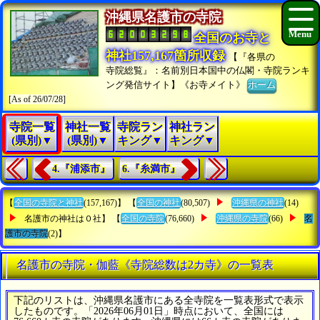
沖縄県名護市の寺院
全国のお寺と
神社157,167箇所収録
【『各県の
寺院総覧』：名前別日本国中の仏閣・寺院ランキ
ング発信サイト】《お寺メイト》
ホーム
[As of 26/07/28]
寺院一覧
神社一覧
寺院ラン
神社ラン
(県別)▼
(県別)▼
キング▼
キング▼
4.『浦添市』
6.『糸満市』
【
全国の寺院と神社
(157,167)】 【
全国の神社
(80,507)
沖縄県の神社
(14)
名護市の神社は０社】 【
全国の寺院
(76,660)
沖縄県の寺院
(66)
名
護市の寺院
(2)】
名護市の寺院・伽藍《寺院総数は2カ寺》の一覧表
下記のリストは、沖縄県名護市にある全寺院を一覧表形式で表示
したものです。「2026年06月01日」時点において、全国には