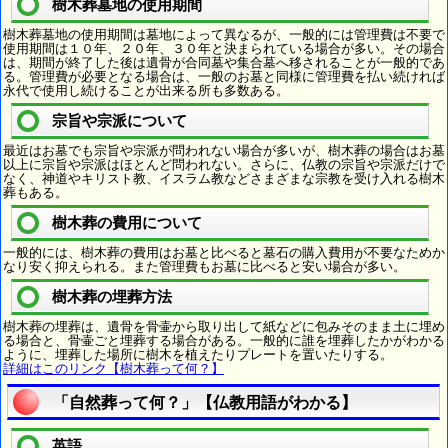
樹木葬墓地の使用期間
樹木葬墓地の使用期間は墓地によって異なるが、一般的には管理費は不要で
使用期間は１０年、２０年、３０年と決まられている場合が多い。その場合
は、期間が終了した後は遺骨が合同墓や集合墓へ移されることが一般的であ
る。管理費が必要となる場合は、一般のお墓と同様に管理費を払い続ければ
永代で使用し続けることが出来る所も多数ある。
宗旨や宗派について
最近はお墓でも宗旨や宗派が問われない場合が多いが、樹木葬の場合はお墓
以上に宗旨や宗派はほとんど問われない。さらに、仏教の宗旨や宗派だけで
なく、神道やキリスト教、イスラム教などさまざまな宗教を受け入れる樹木
葬もある。
樹木葬の費用について
一般的には、樹木葬の費用はお墓と比べると墓石の購入費用が不要なためか
なり安く抑えられる。また管理費もお墓に比べると安い場合が多い。
樹木葬の埋葬方法
樹木葬の埋葬は、遺骨を骨壷から取り出して紙などに包みそのまま土に埋め
る場合と、骨壷ごと埋葬する場合がある。一般的に誰を埋葬したかがわかる
ように、埋葬した場所に樹木を植えたりプレートを置いたりする。
詳細はこのリンク【樹木葬って何？】
「自然葬って何？」【仏教用語がわかる】
英語