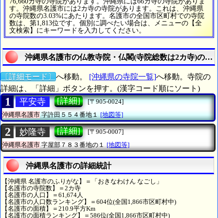
76,660カ寺の寺院があります。沖縄県には66カ寺の寺院がありま
す。沖縄県名護市には2カ寺の寺院があります。これは、沖縄県
の寺院数の3.03%にあたります。名護市の全国市区町村での寺院
数は、第1,813位です。個別に調べたい場合は、メニューの【全
文検索】にキーワードを入力してください。
沖縄県名護市の仏教寺院・仏閣(寺院総数は2カ寺)の詳
〔詳細モード〕
へ移動。
[沖縄県の寺院一覧]
へ移動。寺院の
詳細は、「詳細」ボタンを押す。(漢字コード順にソート)
1
[詳細]
平安寺
[〒905-0024]
沖縄県名護市
字許田５５４番地１
[地図等]
2
[詳細]
妙隆寺
[〒905-0007]
沖縄県名護市
字屋部７８３番地の１
[地図等]
沖縄県名護市の詳細統計
【沖縄県 名護市のふりがな】＝「おきなわけん なごし」
【名護市の寺院数】＝2カ寺
【名護市の人口】＝61,674人
【名護市の人口数ランキング】＝604位(全国1,866市区町村中)
【名護市の面積】＝210.9平方Km
【名護市の面積ランキング】＝586位(全国1,866市区町村中)