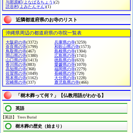
与那原町
(よなばるちょう)
(2)
読谷村
(よみたんそん)
(1)
近隣都道府県のお寺のリスト
沖縄県周辺の都道府県の寺院一覧表
大阪府の寺
(3372)
兵庫県の寺
(3259)
奈良県の寺
(1799)
和歌山県の寺
(1573)
鳥取県の寺
(467)
島根県の寺
(1304)
岡山県の寺
(1380)
広島県の寺
(1741)
山口県の寺
(1413)
徳島県の寺
(633)
香川県の寺
(883)
愛媛県の寺
(1070)
高知県の寺
(368)
福岡県の寺
(2279)
佐賀県の寺
(1049)
長崎県の寺
(729)
熊本県の寺
(1162)
大分県の寺
(1228)
宮崎県の寺
(337)
鹿児島県の寺
(466)
「樹木葬って何？」【仏教用語がわかる】
英語
【英語】 Trees Burial
樹木葬の歴史（始まり）