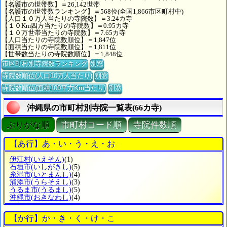
【名護市の世帯数】＝26,142世帯
【名護市の世帯数ランキング】＝568位(全国1,866市区町村中)
【人口１０万人当たりの寺院数】＝3.24カ寺
【１０Km四方当たりの寺院数】＝0.95カ寺
【１０万世帯当たりの寺院数】＝7.65カ寺
【人口当たりの寺院数順位】＝1,847位
【面積当たりの寺院数順位】＝1,811位
【世帯数当たりの寺院数順位】＝1,848位
市区町村別寺院数ランキング
別窓
寺院数順位(人口10万人当たり)
別窓
寺院数順位(面積100平方Km当たり)
別窓
沖縄県の市町村別寺院一覧表(66カ寺)
ぶりがな順
市町村コード順
寺院件数順
【あ行】あ・い・う・え・お
伊江村
(いえそん)
(1)
石垣市
(いしがきし)
(5)
糸満市
(いとまんし)
(4)
浦添市
(うらそえし)
(3)
うるま市
(うるまし)
(5)
沖縄市
(おきなわし)
(4)
【か行】か・き・く・け・こ