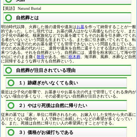
【英語】 Natural Burial
自然葬とは
明治時代以降、火葬した後の遺骨や遺灰は
お墓
を作って納骨することが一般
的であった。しかし現代では、お墓の購入はかなり高価なものとなり、また
少子化や高齢化、核家族化などでお墓を建ててもそのお墓を引き継いでくれ
る者がいないという問題も生まれている。また仮に引き継いでくれても、転
勤などで遠方のためお墓を建てても管理できないという問題も生じている。
そのためお墓の代わりに、遺骨や遺灰を自然に還そうとする流れが新たに出
来つつある。それを自然葬という。自然葬には、遺骨を粉末状にして海や空
や山にそのまま撒く
散骨
がある。他に
樹木葬
、海洋葬、風葬、水葬など自然
に回帰するような葬り方も自然葬という。
自然葬が注目されている理由
１）跡継ぎがいなくても良い
最近は少子化の影響で、お墓参りやお墓を次の代まで管理してくれる身内が
いない場合が多くなり、その必要がない自然葬が注目されている。
２）やはり死後は自然に帰りたい
従来の墓では「家」単位に埋葬されるため、お嫁入りした女性から夫の墓に
入りたくない場合や、１人で静かに永眠したいなどの希望が多くなってい
る。また、死後は自然に帰りたい人の希望満たすことができる。
３）価格がお値打ちである