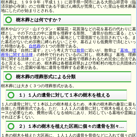
樹木葬は、１９９９年（平成１１）に岩手県一関市にある大慈山祥雲寺（臨
済宗妙心寺派）のご住職である千坂げん峰氏が荒廃していた里山を樹木葬墓
地にしたのが始まりとされる。
樹木葬とは何ですか？
樹木や山ツツジ・山ドウダン・紫陽花・花菖蒲などの花を墓石の代わりに墓
標とし、その下の土の中に遺骨を埋葬する形態。「遺骨が自然に還る」とい
う考え方で自然を壊さない新しい墓地として環境面でも注目されている。ま
た墓石がないため宗教に縛られないことや、墓石よりも低費用で済むといっ
た特徴がある。
自然葬
の１つの形態である。
樹木葬は「自然に還す」という考え方では
散骨
に近いが、散骨は「
墓地、埋
葬等に関する法律
」の枠外で行われているのに対し、樹木葬は「墓地、埋葬
等に関する法律」によって許可された墓地で埋葬されるため完全に合法であ
ると言える。そのため、樹木葬は各都道府県および市町村の地方公共団体の
許可をとった霊園や墓地に遺骨を埋葬する必要がある。
樹木葬の埋葬形式による分類
樹木葬には大きく３つの埋葬形式がある。
１）１人の遺骨に対して１本の樹木を植える
１人の遺骨に対して１本以上の樹木植えるため、本来の樹木葬の趣旨に最も
合致した埋葬形式である。ただ、１人１人の遺骨に対して樹木を植えるスペ
ースが必要なため、費用が高くなる傾向にあり、対応している墓地や霊園は
それほど多くない。
２）１本の樹木を植えた区画に個々の遺骨を別々に埋葬
１本の樹木を植えた大区画に、１人１人の遺骨を骨壺などに入れて個々の区