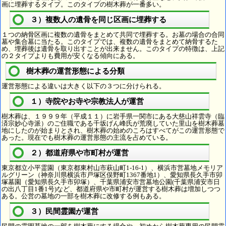
画に埋葬するタイプ。このタイプの樹木葬が一番多い。
３）複数人の遺骨を同じ区画に埋葬する
１つの納骨区画に複数の遺骨をまとめて共同で埋葬する。お墓の場合の合同
墓や集合墓に当たる。このタイプでは、複数の遺骨をまとめて納骨するた
め、埋葬後は遺骨を取り出すことが出来ません。このタイプの特徴は、上記
の２タイプよりも費用が安くなる傾向にある。
樹木葬の運営形態による分類
運営形態による違いは大きく以下の３つに分けられる。
１）寺院やお寺や宗教法人が運営
樹木葬は、１９９９年（平成１１）に岩手県一関市にある大慈山祥雲寺（臨
済宗妙心寺派）のご住職である千坂げん峰氏が荒廃していた里山を樹木葬墓
地にしたのが始まりとされ、樹木葬の始めのころはすべてがこの運営形態で
あった。現在でも樹木葬の運営形態の主流を占めている。
２）都道府県や市町村が運営
東京都立小平霊園（東京都東村山市萩山町1-16-1）、横浜市営墓地メモリア
ルグリーン（神奈川県横浜市戸塚区俣野町1367番地1）、愛知県長久手市卯
塚墓園（愛知県長久手市卯塚）、千葉県浦安市営墓地公園(千葉県浦安市日
の出八丁目1番1号)など、都道府県や市町村が運営する樹木葬は増加しつつ
ある。公営の墓地の一部を樹木葬に改修する例もある。
３）民間霊園が運営