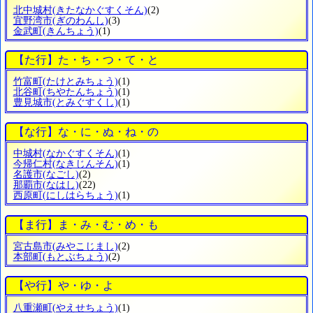
北中城村
(きたなかぐすくそん)
(2)
宜野湾市
(ぎのわんし)
(3)
金武町
(きんちょう)
(1)
【た行】た・ち・つ・て・と
竹富町
(たけとみちょう)
(1)
北谷町
(ちやたんちょう)
(1)
豊見城市
(とみぐすくし)
(1)
【な行】な・に・ぬ・ね・の
中城村
(なかぐすくそん)
(1)
今帰仁村
(なきじんそん)
(1)
名護市
(なごし)
(2)
那覇市
(なはし)
(22)
西原町
(にしはらちょう)
(1)
【ま行】ま・み・む・め・も
宮古島市
(みやこじまし)
(2)
本部町
(もとぶちょう)
(2)
【や行】や・ゆ・よ
八重瀬町
(やえせちょう)
(1)