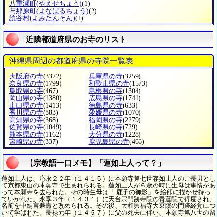
八重瀬町
(やえせちょう)
(1)
与那原町
(よなばるちょう)
(2)
読谷村
(よみたんそん)
(1)
近隣都道府県のお寺のリスト
沖縄県周辺の都道府県の寺院一覧表
大阪府の寺
(3372)
兵庫県の寺
(3259)
奈良県の寺
(1799)
和歌山県の寺
(1573)
鳥取県の寺
(467)
島根県の寺
(1304)
岡山県の寺
(1380)
広島県の寺
(1741)
山口県の寺
(1413)
徳島県の寺
(633)
香川県の寺
(883)
愛媛県の寺
(1070)
高知県の寺
(368)
福岡県の寺
(2279)
佐賀県の寺
(1049)
長崎県の寺
(729)
熊本県の寺
(1162)
大分県の寺
(1228)
宮崎県の寺
(337)
鹿児島県の寺
(466)
【宗教語一口メモ】「蓮如上人って？」
蓮如上人は、応永２２年（１４１５）に本願寺第七世存如上人のご長男とし
て京都東山の本願寺で生まれられる。蓮如上人が６歳の時に生母は事情があ
って本願寺を去られた。その時生母は「 鹿子の御影」を絵師に描かせ持っ
ていかれた。永享３年（１４３１）に天台宗門跡寺院の青蓮院で得度され、
名前を中納言兼壽と改められる。その後、大和興福寺大乗院の門跡経覚につ
いて学ばれた。長禄元年（１４５７）に父の死去に伴い、本願寺第八世の留