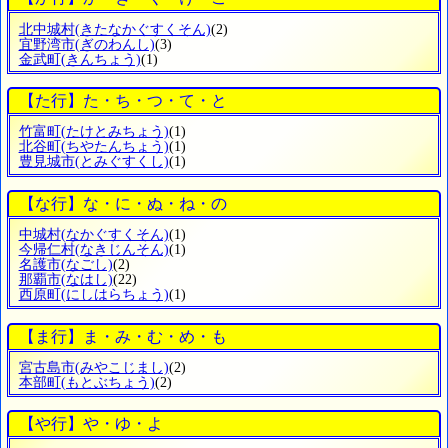
北中城村
(きたなかぐすくそん)
(2)
宜野湾市
(ぎのわんし)
(3)
金武町
(きんちょう)
(1)
【た行】た・ち・つ・て・と
竹富町
(たけとみちょう)
(1)
北谷町
(ちやたんちょう)
(1)
豊見城市
(とみぐすくし)
(1)
【な行】な・に・ぬ・ね・の
中城村
(なかぐすくそん)
(1)
今帰仁村
(なきじんそん)
(1)
名護市
(なごし)
(2)
那覇市
(なはし)
(22)
西原町
(にしはらちょう)
(1)
【ま行】ま・み・む・め・も
宮古島市
(みやこじまし)
(2)
本部町
(もとぶちょう)
(2)
【や行】や・ゆ・よ