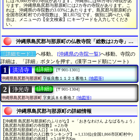
には76,660カ寺の寺院があります。沖縄県には66カ寺の寺院があ
ります。沖縄県島尻郡与那原町には2カ寺の寺院があります。こ
れは、沖縄県の寺院数の3.03%にあたります。島尻郡与那原町の
全国市区町村での寺院数は、第1,817位です。個別に調べたい場
合は、メニューの【全文検索】にキーワードを入力してくださ
い。
沖縄県島尻郡与那原町の仏教寺院「総数は2カ寺」を探
〔詳細モード〕
へ移動。
[沖縄県の寺院一覧]
へ移動。寺院の
詳細は、「詳細」ボタンを押す。(漢字コード順にソート)
1
[詳細]
洪済寺
[〒901-1301]
沖縄県島尻郡与那原町
字板良敷１１２１番地１
[地図等]
2
[詳細]
浄光寺
[〒901-1304]
沖縄県島尻郡与那原町
字東浜８６番地７
[地図等]
沖縄県島尻郡与那原町の詳細情報
【沖縄県 島尻郡与那原町のふりがな】＝「おきなわけん よなばるちょう」
【島尻郡与那原町の寺院数】＝2カ寺
【島尻郡与那原町の人口】＝18,410人
【島尻郡与那原町の人口数ランキング】＝1,133位(全国1,866市区町村中)
【島尻郡与那原町の面積】＝5.18平方Km