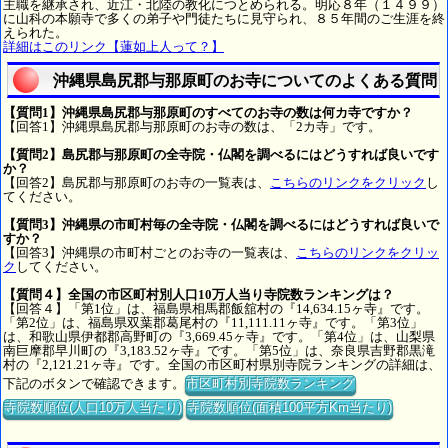
主職を継承され、近江・北陸の教化につとめられる。明応８年（１４９９）
に山科の本願寺で多くの弟子や門徒たちに見守られ、８５年間のご生涯を終
えられた。
詳細はこのリンク【蓮如上人って？】
沖縄県島尻郡与那原町のお寺についてのよくある質問
【質問1】沖縄県島尻郡与那原町のすべてのお寺の数は何カ寺ですか？
【回答1】沖縄県島尻郡与那原町のお寺の数は、「2カ寺」です。
【質問2】島尻郡与那原町の全寺院・仏閣を調べるにはどうすれば良いです
か？
【回答2】島尻郡与那原町のお寺の一覧表は、
こちらのリンクをクリック
し
てください。
【質問3】沖縄県の市町村毎の全寺院・仏閣を調べるにはどうすれば良いで
すか？
【回答3】沖縄県の市町村ごとのお寺の一覧表は、
こちらのリンクをクリッ
ク
してください。
【質問４】全国の市区町村別人口10万人当り寺院数ランキングは？
【回答４】「第1位」は、福島県相馬郡飯舘村の『14,634.15ヶ寺』です。
「第2位」は、福島県双葉郡葛尾村の『11,111.11ヶ寺』です。「第3位」
は、和歌山県伊都郡高野町の『3,669.45ヶ寺』です。「第4位」は、山梨県
南巨摩郡早川町の『3,183.52ヶ寺』です。「第5位」は、奈良県吉野郡黒滝
村の『2,121.21ヶ寺』です。全国の市区町村県別寺院ランキングの詳細は、
下記のボタンで確認できます。
市区町村別寺院数ランキング
寺院数順位(人口10万人当たり)
寺院数順位(面積100平方Km当たり)