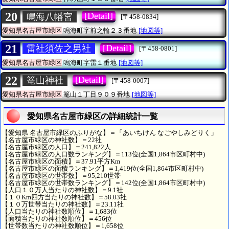
20
[Detail]
鳴海八幡宮
[〒458-0834]
愛知県名古屋市緑区
鳴海町字前之輪２３番地
[地図等]
21
[Detail]
雷社須佐之男社
[〒458-0801]
愛知県名古屋市緑区
鳴海町字雷１番地
[地図等]
22
[Detail]
篭山神社
[〒458-0007]
愛知県名古屋市緑区
篭山１丁目９０９番地
[地図等]
愛知県名古屋市緑区の詳細統計一覧
【愛知県 名古屋市緑区のふりがな】＝「あいちけん なごやしみどりく」
【名古屋市緑区の神社数】＝22社
【名古屋市緑区の人口】＝241,822人
【名古屋市緑区の人口数ランキング】＝113位(全国1,864市区町村中)
【名古屋市緑区の面積】＝37.91平方Km
【名古屋市緑区の面積ランキング】＝1,419位(全国1,864市区町村中)
【名古屋市緑区の世帯数】＝95,210世帯
【名古屋市緑区の世帯数ランキング】＝142位(全国1,864市区町村中)
【人口１０万人当たりの神社数】＝9.1社
【１０Km四方当たりの神社数】＝58.03社
【１０万世帯当たりの神社数】＝23.11社
【人口当たりの神社数順位】＝1,683位
【面積当たりの神社数順位】＝456位
【世帯数当たりの神社数順位】＝1,658位