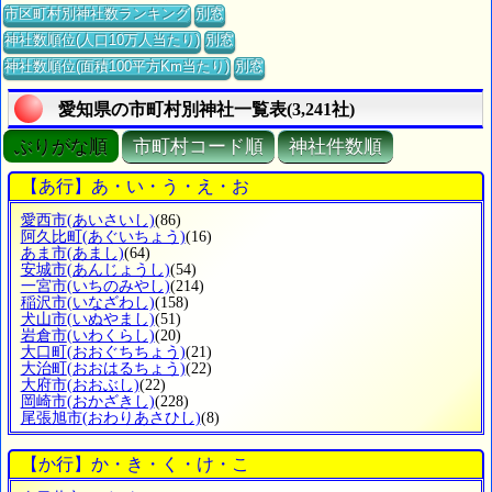
市区町村別神社数ランキング
別窓
神社数順位(人口10万人当たり)
別窓
神社数順位(面積100平方Km当たり)
別窓
愛知県の市町村別神社一覧表(3,241社)
ぶりがな順
市町村コード順
神社件数順
【あ行】あ・い・う・え・お
愛西市
(あいさいし)
(86)
阿久比町
(あぐいちょう)
(16)
あま市
(あまし)
(64)
安城市
(あんじょうし)
(54)
一宮市
(いちのみやし)
(214)
稲沢市
(いなざわし)
(158)
犬山市
(いぬやまし)
(51)
岩倉市
(いわくらし)
(20)
大口町
(おおぐちちょう)
(21)
大治町
(おおはるちょう)
(22)
大府市
(おおぶし)
(22)
岡崎市
(おかざきし)
(228)
尾張旭市
(おわりあさひし)
(8)
【か行】か・き・く・け・こ