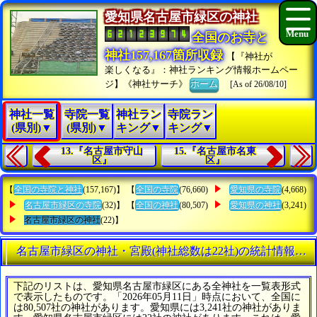
愛知県名古屋市緑区の神社
全国のお寺と
神社157,167箇所収録
【『神社が
楽しくなる』：神社ランキング情報ホームペー
ジ】《神社サーチ》
ホーム
[As of 26/08/10]
神社一覧
寺院一覧
神社ラン
寺院ラン
(県別)▼
(県別)▼
キング▼
キング▼
13.『名古屋市守山
15.『名古屋市名東
区』
区』
【
全国の寺院と神社
(157,167)】 【
全国の寺院
(76,660)
愛知県の寺院
(4,668)
名古屋市緑区の寺院
(32)】 【
全国の神社
(80,507)
愛知県の神社
(3,241)
名古屋市緑区の神社
(22)】
名古屋市緑区の神社・宮殿(神社総数は22社)の統計情報一
下記のリストは、愛知県名古屋市緑区にある全神社を一覧表形式
で表示したものです。「2026年05月11日」時点において、全国に
は80,507社の神社があります。愛知県には3,241社の神社がありま