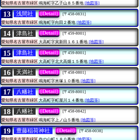
愛知県名古屋市緑区
鳴海町字乙子山８５番地
[地図等]
13
[Detail]
浅間社
[〒458-0831]
愛知県名古屋市緑区
鳴海町字向田２番地
[地図等]
14
[Detail]
津島社
[〒459-8001]
愛知県名古屋市緑区
大高町字寅新田１６１番地
[地図等]
15
[Detail]
津島社
[〒459-8001]
愛知県名古屋市緑区
大高町字北大高畑１５番地
[地図等]
16
[Detail]
天満社
[〒458-0801]
愛知県名古屋市緑区
鳴海町字米塚１０番地
[地図等]
17
[Detail]
八幡社
[〒459-8001]
愛知県名古屋市緑区
大高町字町屋川１４番地
[地図等]
18
[Detail]
八幡社
[〒458-0842]
愛知県名古屋市緑区
鳴海町字上ノ山５番地
[地図等]
19
[Detail]
豊藤稲荷神社
[〒458-0038]
愛知県名古屋市緑区
作の山町１８０番地
[地図等]