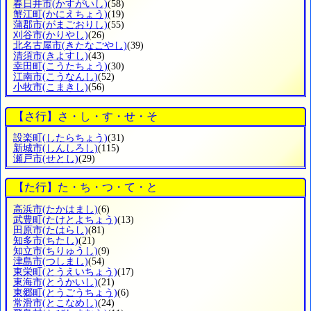
春日井市
(かすがいし)
(58)
蟹江町
(かにえちょう)
(19)
蒲郡市
(がまごおりし)
(55)
刈谷市
(かりやし)
(26)
北名古屋市
(きたなごやし)
(39)
清須市
(きよすし)
(43)
幸田町
(こうたちょう)
(30)
江南市
(こうなんし)
(52)
小牧市
(こまきし)
(56)
【さ行】さ・し・す・せ・そ
設楽町
(したらちょう)
(31)
新城市
(しんしろし)
(115)
瀬戸市
(せとし)
(29)
【た行】た・ち・つ・て・と
高浜市
(たかはまし)
(6)
武豊町
(たけとよちょう)
(13)
田原市
(たはらし)
(81)
知多市
(ちたし)
(21)
知立市
(ちりゅうし)
(9)
津島市
(つしまし)
(54)
東栄町
(とうえいちょう)
(17)
東海市
(とうかいし)
(21)
東郷町
(とうごうちょう)
(6)
常滑市
(とこなめし)
(24)