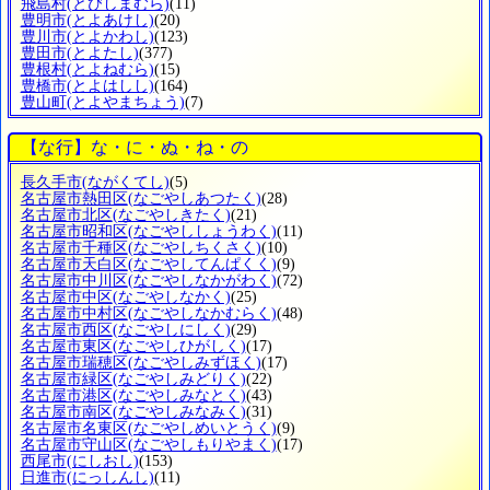
飛島村
(とびしまむら)
(11)
豊明市
(とよあけし)
(20)
豊川市
(とよかわし)
(123)
豊田市
(とよたし)
(377)
豊根村
(とよねむら)
(15)
豊橋市
(とよはしし)
(164)
豊山町
(とよやまちょう)
(7)
【な行】な・に・ぬ・ね・の
長久手市
(ながくてし)
(5)
名古屋市熱田区
(なごやしあつたく)
(28)
名古屋市北区
(なごやしきたく)
(21)
名古屋市昭和区
(なごやししょうわく)
(11)
名古屋市千種区
(なごやしちくさく)
(10)
名古屋市天白区
(なごやしてんぱくく)
(9)
名古屋市中川区
(なごやしなかがわく)
(72)
名古屋市中区
(なごやしなかく)
(25)
名古屋市中村区
(なごやしなかむらく)
(48)
名古屋市西区
(なごやしにしく)
(29)
名古屋市東区
(なごやしひがしく)
(17)
名古屋市瑞穂区
(なごやしみずほく)
(17)
名古屋市緑区
(なごやしみどりく)
(22)
名古屋市港区
(なごやしみなとく)
(43)
名古屋市南区
(なごやしみなみく)
(31)
名古屋市名東区
(なごやしめいとうく)
(9)
名古屋市守山区
(なごやしもりやまく)
(17)
西尾市
(にしおし)
(153)
日進市
(にっしんし)
(11)