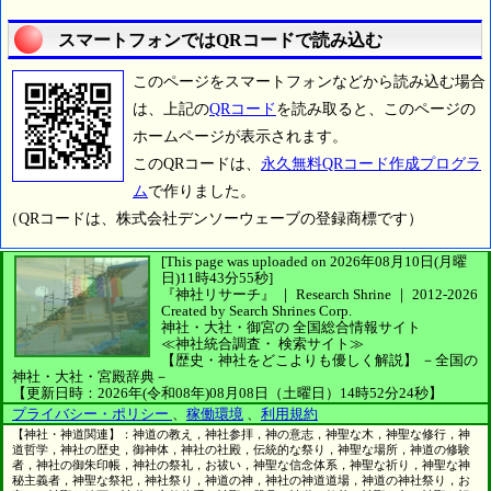
スマートフォンではQRコードで読み込む
このページをスマートフォンなどから読み込む場合
は、上記の
QRコード
を読み取ると、このページの
ホームページが表示されます。
このQRコードは、
永久無料QRコード作成プログラ
ム
で作りました。
（QRコードは、株式会社デンソーウェーブの登録商標です）
[This page was uploaded on 2026年08月10日(月曜
日)11時43分55秒]
『神社リサーチ』 ｜ Research Shrine
｜
2012-2026
Created by
Search Shrines Corp.
神社・大社・御宮の
全国総合情報サイト
≪神社統合調査・
検索サイト≫
【歴史・神社をどこよりも優しく解説】
－全国の
神社・大社・宮殿辞典－
【更新日時：2026年(令和08年)08月08日（土曜日）14時52分24秒】
プライバシー・ポリシー
、
稼働環境
、
利用規約
【神社・神道関連】：神道の教え，神社参拝，神の意志，神聖な木，神聖な修行，神
道哲学，神社の歴史，御神体，神社の社殿，伝統的な祭り，神聖な場所，神道の修験
者，神社の御朱印帳，神社の祭礼，お祓い，神聖な信念体系，神聖な祈り，神聖な神
秘主義者，神聖な祭祀，神社祭り，神道の神，神社の神道道場，神道の神社祭り，お