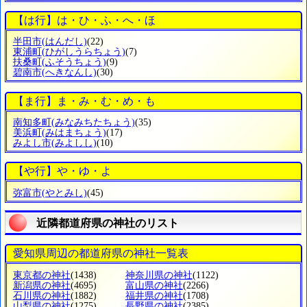
【は行】は・ひ・ふ・へ・ほ
半田市
(はんだし)
(22)
東浦町
(ひがしうらちょう)
(7)
扶桑町
(ふそうちょう)
(9)
碧南市
(へきなんし)
(30)
【ま行】ま・み・む・め・も
南知多町
(みなみちたちょう)
(35)
美浜町
(みはまちょう)
(17)
みよし市
(みよしし)
(10)
【や行】や・ゆ・よ
弥富市
(やとみし)
(45)
近隣都道府県の神社のリスト
愛知県周辺の都道府県の神社一覧表
東京都の神社
(1438)
神奈川県の神社
(1122)
新潟県の神社
(4695)
富山県の神社
(2266)
石川県の神社
(1882)
福井県の神社
(1708)
山梨県の神社
(1275)
長野県の神社
(2385)