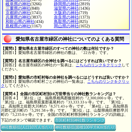
岐阜県の神社
(3266)
静岡県の神社
(2819)
三重県の神社
(840)
滋賀県の神社
(1436)
京都府の神社
(1741)
大阪府の神社
(719)
兵庫県の神社
(3837)
奈良県の神社
(1373)
和歌山県の神社
(434)
鳥取県の神社
(825)
島根県の神社
(1167)
岡山県の神社
(1652)
愛知県名古屋市緑区の神社についてのよくある質問
【質問1】愛知県名古屋市緑区のすべての神社の数は何社ですか？
【回答1】愛知県名古屋市緑区の神社の数は、「22カ寺」です。
【質問2】名古屋市緑区の全神社を調べるにはどうすれば良いですか？
【回答2】名古屋市緑区の神社の一覧表は、
こちらのリンクをクリック
して
ください。
【質問3】愛知県の市町村毎の全神社を調べるにはどうすれば良いですか？
【回答3】愛知県の市町村ごとの神社の一覧表は、
こちらのリンクをクリッ
ク
してください。
【質問４】全国の市区町村別10万世帯当りの神社数ランキングは？
【回答４】「第1位」は、福島県相馬郡飯舘村の『2,300,000ヶ寺』です。
「第2位」は、福島県双葉郡葛尾村の『33,333.33ヶ寺』です。「第3位」
は、高知県土佐郡大川村の『8,571.43ヶ寺』です。「第4位」は、高知県吾
川郡仁淀川町の『5,291.58ヶ寺』です。「第5位」は、山梨県南巨摩郡早川
町の『5,235.6ヶ寺』です。全国の市区町村県別神社ランキングの詳細は、
下記のボタンで確認できます。
市区町村別神社数ランキング
神社数順位(人口10万人当たり)
神社数順位(面積100平方Km当たり)