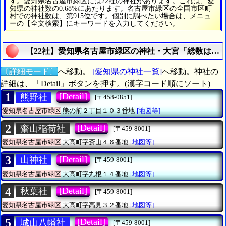
す。愛知県名古屋市緑区には22社の神社があります。これは、愛
知県の神社数の0.68%にあたります。名古屋市緑区の全国市区町
村での神社数は、第915位です。個別に調べたい場合は、メニュ
ーの【全文検索】にキーワードを入力してください。
【22社】愛知県名古屋市緑区の神社・大宮「総数は22
〔詳細モード〕
へ移動。
[愛知県の神社一覧]
へ移動。神社の
詳細は、「Detail」ボタンを押す。(漢字コード順にソート)
1
[Detail]
熊野社
[〒458-0851]
愛知県名古屋市緑区
熊の前２丁目１０３番地
[地図等]
2
[Detail]
齋山稲荷社
[〒459-8001]
愛知県名古屋市緑区
大高町字斎山４６番地
[地図等]
3
[Detail]
山神社
[〒459-8001]
愛知県名古屋市緑区
大高町字丸根１４番地
[地図等]
4
[Detail]
秋葉社
[〒459-8001]
愛知県名古屋市緑区
大高町字高見３２番地
[地図等]
5
[Detail]
城山八幡社
[〒459-8001]