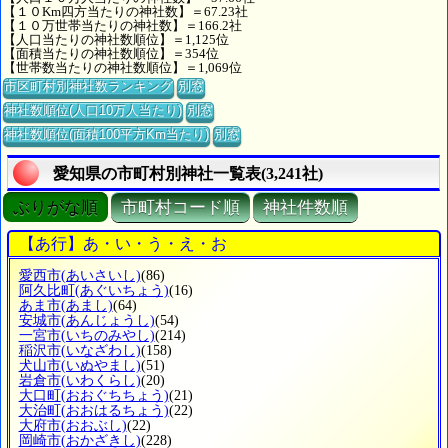
【１０Km四方当たりの神社数】＝67.23社
【１０万世帯当たりの神社数】＝166.2社
【人口当たりの神社数順位】＝1,125位
【面積当たりの神社数順位】＝354位
【世帯数当たりの神社数順位】＝1,069位
市区町村別神社数ランキング
別窓
神社数順位(人口10万人当たり)
別窓
神社数順位(面積100平方Km当たり)
別窓
愛知県の市町村別神社一覧表(3,241社)
ぶりがな順
市町村コード順
神社件数順
【あ行】あ・い・う・え・お
愛西市
(あいさいし)
(86)
阿久比町
(あぐいちょう)
(16)
あま市
(あまし)
(64)
安城市
(あんじょうし)
(54)
一宮市
(いちのみやし)
(214)
稲沢市
(いなざわし)
(158)
犬山市
(いぬやまし)
(51)
岩倉市
(いわくらし)
(20)
大口町
(おおぐちちょう)
(21)
大治町
(おおはるちょう)
(22)
大府市
(おおぶし)
(22)
岡崎市
(おかざきし)
(228)