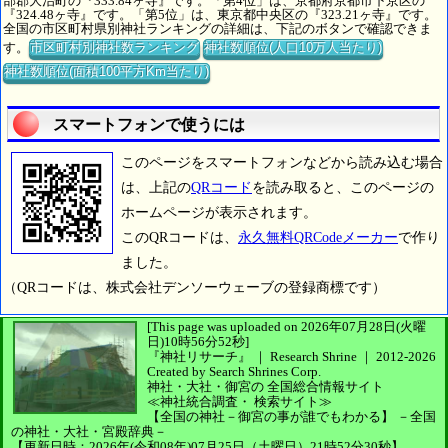
部郡大治町の『333.84ヶ寺』です。「第4位」は、京都府京都市下京区の
『324.48ヶ寺』です。「第5位」は、東京都中央区の『323.21ヶ寺』です。
全国の市区町村県別神社ランキングの詳細は、下記のボタンで確認できま
す。
市区町村別神社数ランキング
神社数順位(人口10万人当たり)
神社数順位(面積100平方Km当たり)
スマートフォンで使うには
このページをスマートフォンなどから読み込む場合
は、上記の
QRコード
を読み取ると、このページの
ホームページが表示されます。
このQRコードは、
永久無料QRCodeメーカー
で作り
ました。
（QRコードは、株式会社デンソーウェーブの登録商標です）
[This page was uploaded on 2026年07月28日(火曜
日)10時56分52秒]
『神社リサーチ』 ｜ Research Shrine
｜
2012-2026
Created by
Search Shrines Corp.
神社・大社・御宮の
全国総合情報サイト
≪神社統合調査・
検索サイト≫
【全国の神社－御宮の事が誰でもわかる】
－全国
の神社・大社・宮殿辞典－
【更新日時：2026年(令和08年)07月25日（土曜日）21時52分30秒】