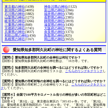
東京都の神社
(1438)
神奈川県の神社
(1122)
新潟県の神社
(4695)
富山県の神社
(2266)
石川県の神社
(1882)
福井県の神社
(1708)
山梨県の神社
(1275)
長野県の神社
(2385)
岐阜県の神社
(3266)
静岡県の神社
(2819)
三重県の神社
(840)
滋賀県の神社
(1436)
京都府の神社
(1741)
大阪府の神社
(719)
兵庫県の神社
(3837)
奈良県の神社
(1373)
和歌山県の神社
(434)
鳥取県の神社
(825)
島根県の神社
(1167)
岡山県の神社
(1652)
愛知県知多郡阿久比町の神社に関するよくある質問
【質問1】愛知県知多郡阿久比町の全神社は何社ですか？
【回答1】愛知県知多郡阿久比町の神社数は、「16カ寺」です。
【質問2】知多郡阿久比町の全神社を調べるにはどうすれば良いですか？
【回答2】知多郡阿久比町の全神社リストは、
こちらのリンクをクリック
し
てください。
【質問3】愛知県の市町村毎の全神社を調べるにはどうすれば良いですか？
【回答3】愛知県の市町村ごとの全神社リストは、
こちらのリンクをクリッ
ク
してください。
【質問４】全国で100平方キロメートル当りの神社が多いの市区町村はどこ
ですか？
【回答４】「第1位」は、東京都台東区の『395.65ヶ寺』です。「第2位」
は、愛知県名古屋市熱田区の『341.46ヶ寺』です。「第3位」は、愛知県海