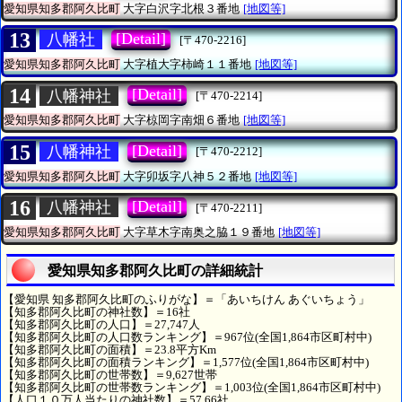
愛知県知多郡阿久比町
大字白沢字北根３番地
[地図等]
13
[Detail]
八幡社
[〒470-2216]
愛知県知多郡阿久比町
大字植大字柿崎１１番地
[地図等]
14
[Detail]
八幡神社
[〒470-2214]
愛知県知多郡阿久比町
大字椋岡字南畑６番地
[地図等]
15
[Detail]
八幡神社
[〒470-2212]
愛知県知多郡阿久比町
大字卯坂字八神５２番地
[地図等]
16
[Detail]
八幡神社
[〒470-2211]
愛知県知多郡阿久比町
大字草木字南奥之脇１９番地
[地図等]
愛知県知多郡阿久比町の詳細統計
【愛知県 知多郡阿久比町のふりがな】＝「あいちけん あぐいちょう」
【知多郡阿久比町の神社数】＝16社
【知多郡阿久比町の人口】＝27,747人
【知多郡阿久比町の人口数ランキング】＝967位(全国1,864市区町村中)
【知多郡阿久比町の面積】＝23.8平方Km
【知多郡阿久比町の面積ランキング】＝1,577位(全国1,864市区町村中)
【知多郡阿久比町の世帯数】＝9,627世帯
【知多郡阿久比町の世帯数ランキング】＝1,003位(全国1,864市区町村中)
【人口１０万人当たりの神社数】＝57.66社