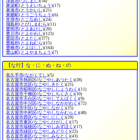
津島市
(つしまし)
(54)
東栄町
(とうえいちょう)
(17)
東海市
(とうかいし)
(21)
東郷町
(とうごうちょう)
(6)
常滑市
(とこなめし)
(24)
飛島村
(とびしまむら)
(11)
豊明市
(とよあけし)
(20)
豊川市
(とよかわし)
(123)
豊田市
(とよたし)
(377)
豊根村
(とよねむら)
(15)
豊橋市
(とよはしし)
(164)
豊山町
(とよやまちょう)
(7)
【な行】な・に・ぬ・ね・の
長久手市
(ながくてし)
(5)
名古屋市熱田区
(なごやしあつたく)
(28)
名古屋市北区
(なごやしきたく)
(21)
名古屋市昭和区
(なごやししょうわく)
(11)
名古屋市千種区
(なごやしちくさく)
(10)
名古屋市天白区
(なごやしてんぱくく)
(9)
名古屋市中川区
(なごやしなかがわく)
(72)
名古屋市中区
(なごやしなかく)
(25)
名古屋市中村区
(なごやしなかむらく)
(48)
名古屋市西区
(なごやしにしく)
(29)
名古屋市東区
(なごやしひがしく)
(17)
名古屋市瑞穂区
(なごやしみずほく)
(17)
名古屋市緑区
(なごやしみどりく)
(22)
名古屋市港区
(なごやしみなとく)
(43)