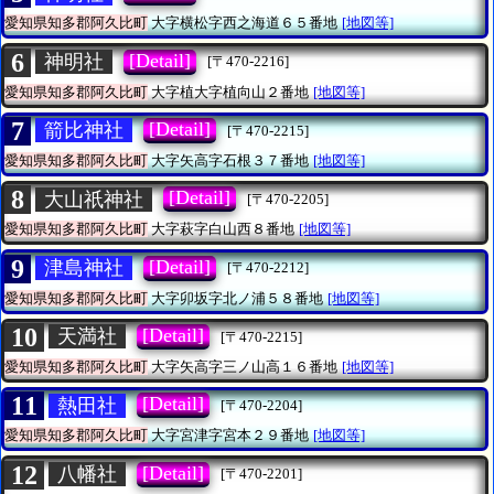
愛知県知多郡阿久比町
大字横松字西之海道６５番地
[地図等]
6
[Detail]
神明社
[〒470-2216]
愛知県知多郡阿久比町
大字植大字植向山２番地
[地図等]
7
[Detail]
箭比神社
[〒470-2215]
愛知県知多郡阿久比町
大字矢高字石根３７番地
[地図等]
8
[Detail]
大山祇神社
[〒470-2205]
愛知県知多郡阿久比町
大字萩字白山西８番地
[地図等]
9
[Detail]
津島神社
[〒470-2212]
愛知県知多郡阿久比町
大字卯坂字北ノ浦５８番地
[地図等]
10
[Detail]
天満社
[〒470-2215]
愛知県知多郡阿久比町
大字矢高字三ノ山高１６番地
[地図等]
11
[Detail]
熱田社
[〒470-2204]
愛知県知多郡阿久比町
大字宮津字宮本２９番地
[地図等]
12
[Detail]
八幡社
[〒470-2201]