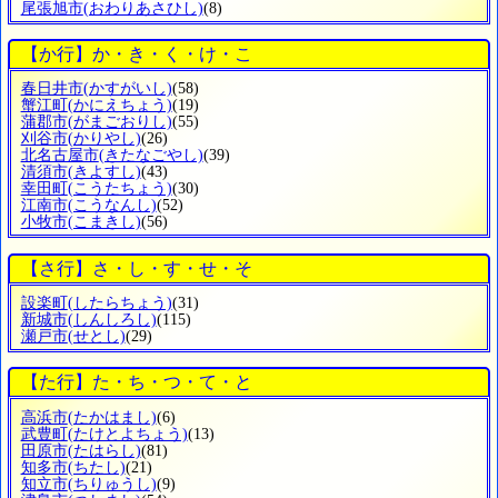
尾張旭市
(おわりあさひし)
(8)
【か行】か・き・く・け・こ
春日井市
(かすがいし)
(58)
蟹江町
(かにえちょう)
(19)
蒲郡市
(がまごおりし)
(55)
刈谷市
(かりやし)
(26)
北名古屋市
(きたなごやし)
(39)
清須市
(きよすし)
(43)
幸田町
(こうたちょう)
(30)
江南市
(こうなんし)
(52)
小牧市
(こまきし)
(56)
【さ行】さ・し・す・せ・そ
設楽町
(したらちょう)
(31)
新城市
(しんしろし)
(115)
瀬戸市
(せとし)
(29)
【た行】た・ち・つ・て・と
高浜市
(たかはまし)
(6)
武豊町
(たけとよちょう)
(13)
田原市
(たはらし)
(81)
知多市
(ちたし)
(21)
知立市
(ちりゅうし)
(9)