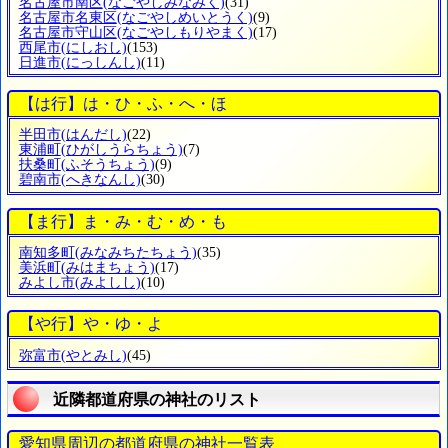
名古屋市南区
(なごやしみなみく)
(31)
名古屋市名東区
(なごやしめいとうく)
(9)
名古屋市守山区
(なごやしもりやまく)
(17)
西尾市
(にしおし)
(153)
日進市
(にっしんし)
(11)
【は行】は・ひ・ふ・へ・ほ
半田市
(はんだし)
(22)
東浦町
(ひがしうらちょう)
(7)
扶桑町
(ふそうちょう)
(9)
碧南市
(へきなんし)
(30)
【ま行】ま・み・む・め・も
南知多町
(みなみちたちょう)
(35)
美浜町
(みはまちょう)
(17)
みよし市
(みよしし)
(10)
【や行】や・ゆ・よ
弥富市
(やとみし)
(45)
近隣都道府県の神社のリスト
愛知県周辺の都道府県の神社一覧表