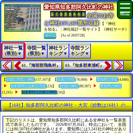
愛知県知多郡阿久比町の神社
全国のお寺
と神社157,167箇所収録
【『神社
を知る』：神社統計一覧サイト】《神社サーチ》
ホーム
[As of 26/07/28]
神社一覧
寺院一覧
神社ラン
寺院ラン
(県別)▼
(県別)▼
キング▼
キング▼
61.『海部郡飛島村』
63.『知多郡東浦町』
【
全国の寺院と神社
(157,167)】 【
全国の寺院
(76,660)
愛知県の寺院
(4,668)
知多郡阿久比町の寺院
(23)】 【
全国の神社
(80,507)
愛知県の神社
(3,241)
知多郡阿久比町の神社
(16)】
【16社】知多郡阿久比町の神社・大宮《総数は16社》のす
下記のリストは、愛知県知多郡阿久比町にある全神社を一覧表形
式で表示したものです。「2026年07月26日」時点において、全国
には80,507社の神社があります。愛知県には3,241社の神社があり