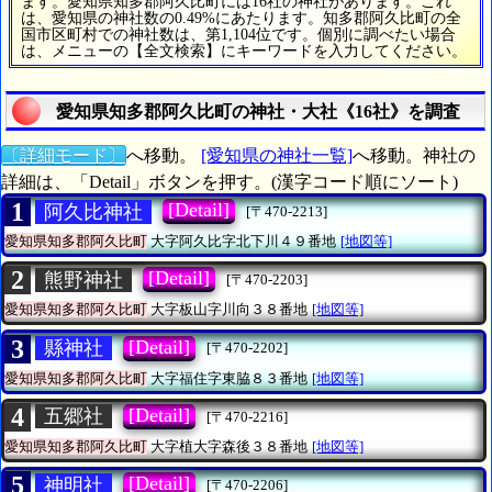
ます。愛知県知多郡阿久比町には16社の神社があります。これ
は、愛知県の神社数の0.49%にあたります。知多郡阿久比町の全
国市区町村での神社数は、第1,104位です。個別に調べたい場合
は、メニューの【全文検索】にキーワードを入力してください。
愛知県知多郡阿久比町の神社・大社《16社》を調査
〔詳細モード〕
へ移動。
[愛知県の神社一覧]
へ移動。神社の
詳細は、「Detail」ボタンを押す。(漢字コード順にソート)
1
[Detail]
阿久比神社
[〒470-2213]
愛知県知多郡阿久比町
大字阿久比字北下川４９番地
[地図等]
2
[Detail]
熊野神社
[〒470-2203]
愛知県知多郡阿久比町
大字板山字川向３８番地
[地図等]
3
[Detail]
縣神社
[〒470-2202]
愛知県知多郡阿久比町
大字福住字東脇８３番地
[地図等]
4
[Detail]
五郷社
[〒470-2216]
愛知県知多郡阿久比町
大字植大字森後３８番地
[地図等]
5
[Detail]
神明社
[〒470-2206]