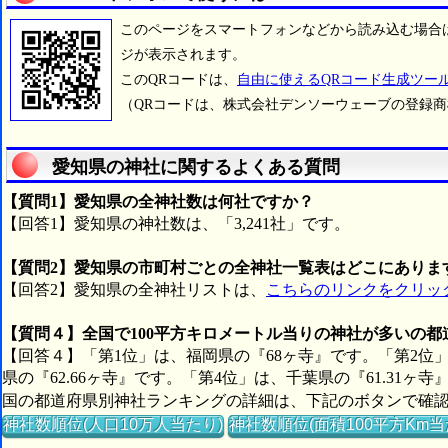
このページをスマートフォンなどから読み込む場合
ジが表示されます。
このQRコードは、
自由に使えるQRコード生成ツー
（QRコードは、株式会社デンソーウェーブの登録
愛知県の神社に関するよくある質問
【質問1】愛知県の全神社数は何社ですか？
【回答1】愛知県の神社数は、「3,241社」です。
【質問2】愛知県の市町村ごとの全神社一覧表はどこにありま
【回答2】愛知県の全神社リストは、
こちらのリンクをクリッ
【質問４】全国で100平方キロメートル当りの神社が多いの
【回答４】「第1位」は、福岡県の『68ヶ寺』です。「第2位」
県の『62.66ヶ寺』です。「第4位」は、千葉県の『61.31ヶ
国の都道府県別神社ランキングの詳細は、下記のボタンで確
神社数順位(人口10万人当たり)
神社数順位(面積100平方Km当