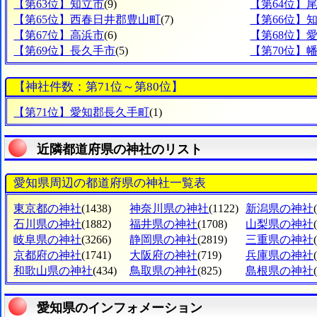
【第63位】知立市
(9)
【第64位】
【第65位】西春日井郡豊山町
(7)
【第66位】
【第67位】高浜市
(6)
【第68位】
【第69位】長久手市
(5)
【第70位】
【神社件数：第71位～第80位】
【第71位】愛知郡長久手町
(1)
近隣都道府県の神社のリスト
愛知県周辺の都道府県の神社一覧表
東京都の神社
(1438)
神奈川県の神社
(1122)
新潟県の神社
石川県の神社
(1882)
福井県の神社
(1708)
山梨県の神社
岐阜県の神社
(3266)
静岡県の神社
(2819)
三重県の神社
京都府の神社
(1741)
大阪府の神社
(719)
兵庫県の神社
和歌山県の神社
(434)
鳥取県の神社
(825)
島根県の神社
愛知県のインフォメーション