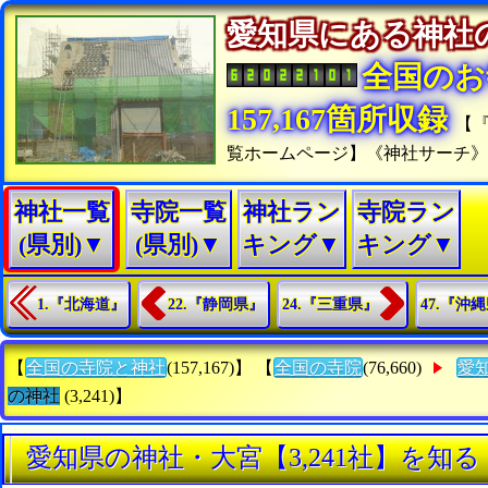
愛知県にある神
全国のお
157,167箇所収録
【
覧ホームページ】《神社サーチ
神社一覧
寺院一覧
神社ラン
寺院ラン
(県別)▼
(県別)▼
キング▼
キング▼
1.『北海道』
22.『静岡県』
24.『三重県』
47.『沖
【
全国の寺院と神社
(157,167)】 【
全国の寺院
(76,660)
愛
の神社
(3,241)】
愛知県の神社・大宮【3,241社】を知る