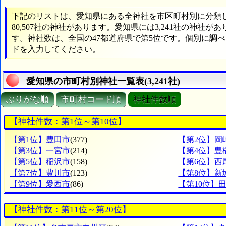
下記のリストは、愛知県にある全神社を市区町村別に分類した
80,507社の神社があります。愛知県には3,241社の神社が
す。神社数は、全国の47都道府県で第5位です。個別に調
ドを入力してください。
愛知県の市町村別神社一覧表(3,241社)
ぶりがな順
市町村コード順
神社件数順
【神社件数：第1位～第10位】
【第1位】豊田市
(377)
【第2位】岡
【第3位】一宮市
(214)
【第4位】豊
【第5位】稲沢市
(158)
【第6位】西
【第7位】豊川市
(123)
【第8位】新
【第9位】愛西市
(86)
【第10位】
【神社件数：第11位～第20位】