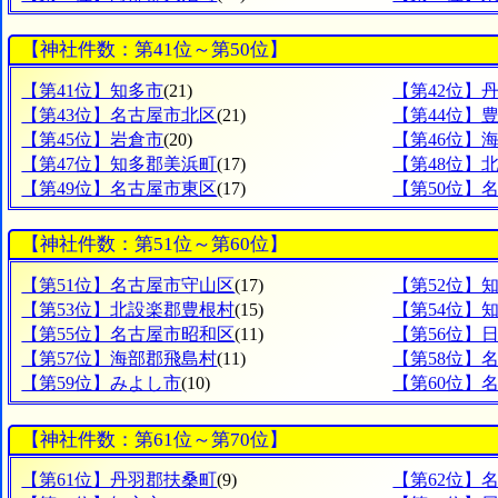
【神社件数：第41位～第50位】
【第41位】知多市
(21)
【第42位】
【第43位】名古屋市北区
(21)
【第44位】
【第45位】岩倉市
(20)
【第46位】
【第47位】知多郡美浜町
(17)
【第48位】
【第49位】名古屋市東区
(17)
【第50位】
【神社件数：第51位～第60位】
【第51位】名古屋市守山区
(17)
【第52位】
【第53位】北設楽郡豊根村
(15)
【第54位】
【第55位】名古屋市昭和区
(11)
【第56位】
【第57位】海部郡飛島村
(11)
【第58位】
【第59位】みよし市
(10)
【第60位】
【神社件数：第61位～第70位】
【第61位】丹羽郡扶桑町
(9)
【第62位】