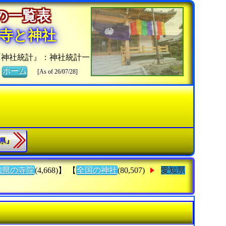
社の一覧表
寺と神社
『神社統計』：神社統計一
》
ホーム
[As of 26/07/28]
縄県』
知県の寺院
(4,668)】 【
全国の神社
(80,507)
愛知県