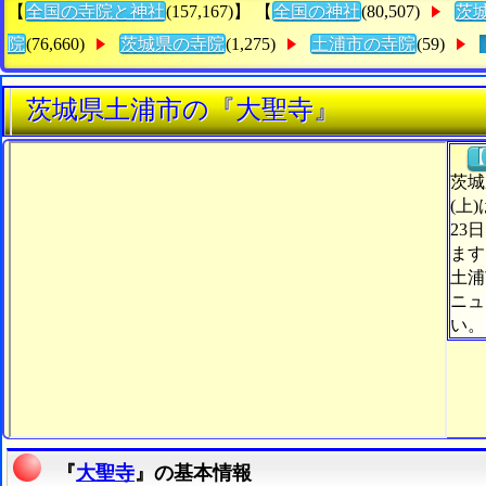
【
全国の寺院と神社
(157,167)】 【
全国の神社
(80,507)
茨
院
(76,660)
茨城県の寺院
(1,275)
土浦市の寺院
(59)
茨城県土浦市の『大聖寺』
【
茨城
(上
23
ます
土浦
ニュ
い。
『
大聖寺
』の基本情報