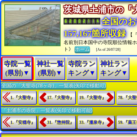
茨城県土浦市の
全国のお
157,167箇所収録
【
名前別日本国中の寺院順位情報
ト》
ホーム
[As of 26/07/28]
寺院一覧
神社一覧
寺院ラン
神社ラン
(県別)▼
(県別)▼
キング▼
キング▼
全国の「大聖寺(78ヶ寺)」一覧表(矢印で移動可)
1.『大聖寺』
17.『大聖寺』
19.『大聖寺』
78.『大
「土浦市の寺院」一覧表(矢印で移動可能)
1.『安穏寺』
31.『惣持院』
33.『瀧泉寺』
59.『薬