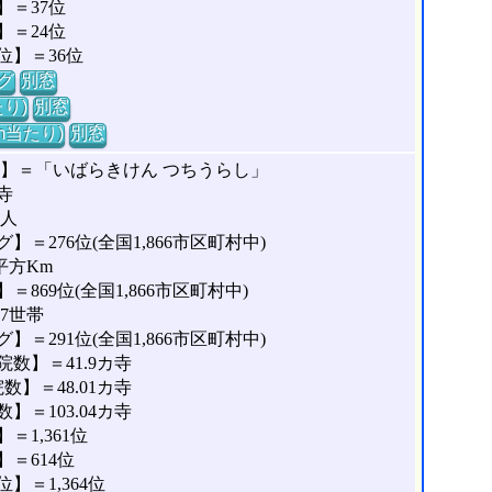
＝37位
＝24位
位】＝36位
グ
別窓
り)
別窓
m当たり)
別窓
な】＝「いばらきけん つちうらし」
寺
4人
＝276位(全国1,866市区町村中)
平方Km
869位(全国1,866市区町村中)
57世帯
＝291位(全国1,866市区町村中)
数】＝41.9カ寺
】＝48.01カ寺
＝103.04カ寺
1,361位
＝614位
＝1,364位