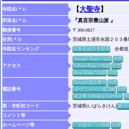
【
大聖寺
】
寺院名(＊1)
『真言宗豊山派 』
宗派名(＊2)
郵便番号
〒300-0817
住所(＊3)
茨城県土浦市永国２０３番
寺院名ランキング
日本全国の大聖寺
全都道府
Google Mapの地図
別窓
アクセス
Yahoo Mapの地図
別窓
Bing Mapの地図
別窓
Google電話番号
別窓
電話番号
iタウンページ電話帳
別窓
電話番号検索(jpnumber)
別
県・市町村コード
茨城県(いばらきけん)
県コー
コメント等
ホームページ等
「大聖寺」の情報
別窓