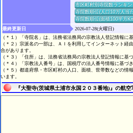
市区町村別寺院数ランキン
寺院数順位(人口10万人当た
寺院数順位(面積100平方K
最終更新日
2026-07-28(火曜日)
（＊１）「寺院名」は、法務省法務局の宗教法人登記情報に
（＊２）宗派名の一部は、ＡＩを利用してインターネット経
合があります。
（＊３）「住所」は、法務省法務局の宗教法人登記情報に基
（＊４）「宗教法人番号」は、国税庁の法人番号情報に基づ
（＊５）都道府県・市区町村の人口、面積、世帯数などの情
います。
『大聖寺(茨城県土浦市永国２０３番地)』の航空