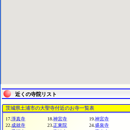
近くの寺院リスト
茨城県土浦市の大聖寺付近のお寺一覧表
17.
淨真寺
18.
神宮寺
19.
神宮寺
22.
成就寺
23.
正東院
24.
盛泉寺