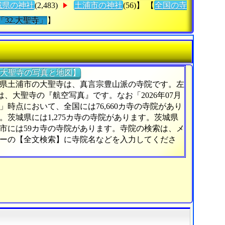
城県の神社
(2,483)
土浦市の神社
(56)】 【
全国の寺
「32.大聖寺」
】
大聖寺の写真と地図】
県土浦市の大聖寺は、真言宗豊山派の寺院です。左
)は、大聖寺の『航空写真』です。なお「2026年07月
日」時点において、全国には76,660カ寺の寺院があり
。茨城県には1,275カ寺の寺院があります。茨城県
市には59カ寺の寺院があります。寺院の検索は、メ
ーの【全文検索】に寺院名などを入力してくださ