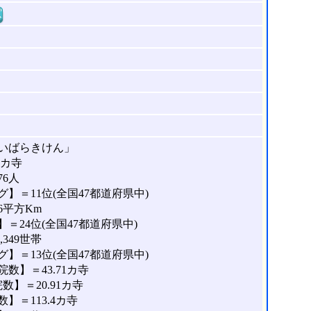
窓
いばらきけん」
5カ寺
76人
】＝11位(全国47都道府県中)
6平方Km
＝24位(全国47都道府県中)
349世帯
】＝13位(全国47都道府県中)
数】＝43.71カ寺
】＝20.91カ寺
＝113.4カ寺