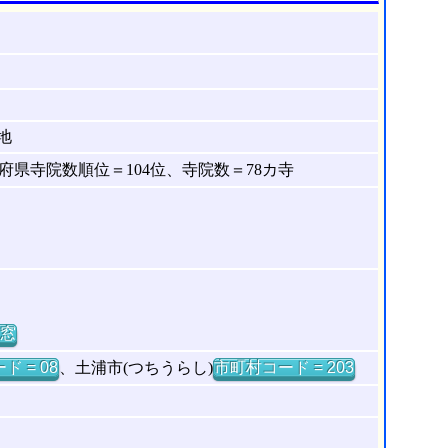
地
県寺院数順位＝104位、寺院数＝78カ寺
窓
ド = 08
、土浦市(つちうらし)
市町村コード = 203