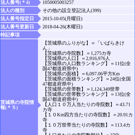
法人番号(＊4)
1050005003257
法人の種別
その他の設立登記法人(399)
法人番号指定日
2015-10-05(月曜日)
法人番号更新日
2018-04-26(木曜日)
特記事項
【茨城県のふりがな】＝「いばらきけ
ん」
【茨城県の寺院数】＝1,275カ寺
【茨城県の人口】＝2,916,976人
【茨城県の人口数ランキング】＝11位(全
国47都道府県中)
【茨城県の面積】＝6,097.06平方Km
【茨城県の面積ランキング】＝24位(全国
47都道府県中)
【茨城県の世帯数】＝1,124,349世帯
【茨城県の世帯数ランキング】＝13位(全
国47都道府県中)
茨城県の寺院情
【人口１０万人当たりの寺院数】＝43.71
報(＊５)
カ寺
【１０Km四方当たりの寺院数】＝20.91カ
寺
【１０万世帯当たりの寺院数】＝113.4カ
寺