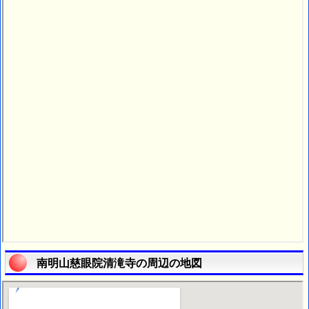
南明山慈眼院清滝寺の周辺の地図