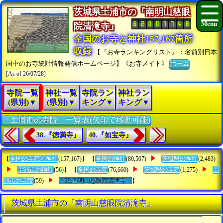
茨城県土浦市の『南明山慈眼
院清滝寺』
全国のお寺と神社157,167箇所
収録
【『お寺ランキングリスト』：名前別日本
国中のお寺統計情報発信ホームページ】《お寺メイト》
ホーム
[As of 26/07/28]
寺院一覧
神社一覧
寺院ラン
神社ラン
(県別)▼
(県別)▼
キング▼
キング▼
「土浦市の寺院」一覧表(矢印で移動可能)
38.『徳満寺』
40.『如宝寺』
【
全国の寺院と神社
(157,167)】 【
全国の神社
(80,507)
茨城県の神社
(2,483)
土浦市の神社
(56)】 【
全国の寺院
(76,660)
茨城県の寺院
(1,275)
土
浦市の寺院
(59)
「39.南明山慈眼院清滝寺」
】
茨城県土浦市の『南明山慈眼院清滝寺』