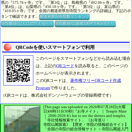
県の『575.76ヶ寺』です。「第3位」は、島根県の『492.06ヶ寺』です。
「第4位」は、山梨県の『450.18ヶ寺』です。「第5位」は、富山県の
『410.05ヶ寺』です。全国の都道府県別寺院ランキングの詳細は、下記のボ
タンで確認できます。
都道府県別寺院数ランキング
寺院数順位(人口10万人当たり)
寺院数順位(面積100平方Km当たり)
QRCodeを使いスマートフォンで利用
このページをスマートフォンなどから読み込む場合
は、上記の
QRコード
を読み取ると、このページの
ホームページが表示されます。
このQRコードは、
著作権フリーQRコード作成
Program
で作りました。
（QRコードは、株式会社デンソーウェーブの登録商標です）
[This page was uploaded on 2026年07月28日(火曜
日)08時31分50秒]
『お寺メイト』 ｜ Temple Mate
｜
2006-2026
It's fun to see
the shrines and temples.
「寺社情報検索サイト」
《お寺巡り・
寺院仏閣探索》
【歴史・寺院の情報総合サイト】
「全国の寺院の総合情報サイト ～寺院仏閣超入門