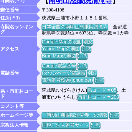
【
南明山慈眼院清滝寺
】
寺院名(＊1)
郵便番号
〒300-4108
住所(＊3)
茨城県土浦市小野１１５１番地
寺院名ランキン
日本全国の南明山慈眼院清滝寺
全都道
グ
府県寺院数順位＝6973位、寺院数＝1カ寺
Google Mapの地図
別窓
アクセス
Yahoo Mapの地図
別窓
Bing Mapの地図
別窓
Google電話番号
別窓
電話番号
iタウンページ電話帳
別窓
電話番号検索(jpnumber)
別窓
茨城県(いばらきけん)
県コード = 08
、土
県・市町村コー
ド
浦市(つちうらし)
市町村コード = 203
コメント等
ホームページ等
「南明山慈眼院清滝寺」の情報
別窓
宗教法人情報
国税庁法人番号サイト
別窓