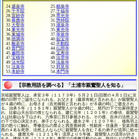
24.
盛泉寺
25.
精泉寺
26.
千手院
27.
千福寺
28.
宣妙寺
29.
専光寺
30.
善應寺
31.
惣持院
32.
大聖寺
33.
瀧泉寺
34.
東光寺
35.
東光寺
36.
東城寺
37.
等覚寺
38.
徳満寺
40.
如宝寺
41.
般若寺
42.
不動院
43.
普門院
44.
仏照寺
45.
遍照寺
46.
宝寿寺
47.
宝積寺
48.
法雲寺
49.
法光院
50.
法泉寺
51.
法泉寺
52.
邦見寺
53.
本妙寺
54.
本門寺
【宗教用語を調べる】「土浦市親鸞聖人を知る」
宗祖親鸞聖人は、承安３年（１１７３年）５月２１日(旧暦の４月１日)に京
都の日野でご誕生になられる。お父さま（藤原有範と言われる）が親鸞聖人
が４歳の時に、お母さま（吉光御前と言われる）が８歳の時にご逝去され
る。治承５年（１１８１年）親鸞聖人が９歳の時に、慈円の下で出家得度さ
れ、比叡山天台宗の僧となられる。建仁元年（１２０１年）の春頃、親鸞聖
人は比叡山を下山され、六角堂に百日参籠される。その後、吉水の法然上人
の下で信心決定され、弟子となられる。建永２年（１２０７年）、後鳥羽上
皇の怒りに触れ、専修念仏の禁止と西意善綽房・性願房・住蓮房・安楽房遵
西の４名を死罪、法然上人ならびに親鸞聖人を含む７名の弟子が流罪に処せ
られる。 建暦元年（１２１１年）流罪より５年後、親鸞聖人の流罪が許さ
れる。建保２年（１２１４年）東国での布教活動のため、性信などの門弟と