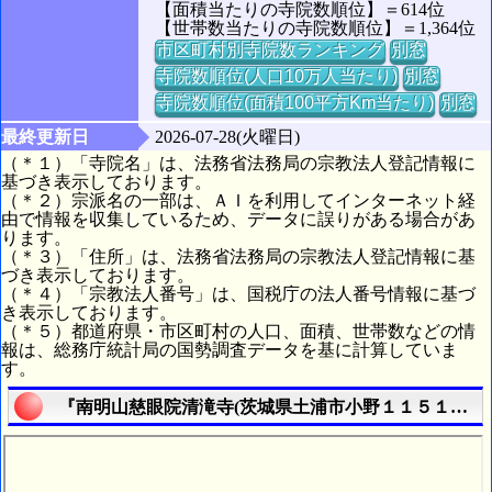
【面積当たりの寺院数順位】＝614位
【世帯数当たりの寺院数順位】＝1,364位
市区町村別寺院数ランキング
別窓
寺院数順位(人口10万人当たり)
別窓
寺院数順位(面積100平方Km当たり)
別窓
最終更新日
2026-07-28(火曜日)
（＊１）「寺院名」は、法務省法務局の宗教法人登記情報に
基づき表示しております。
（＊２）宗派名の一部は、ＡＩを利用してインターネット経
由で情報を収集しているため、データに誤りがある場合があ
ります。
（＊３）「住所」は、法務省法務局の宗教法人登記情報に基
づき表示しております。
（＊４）「宗教法人番号」は、国税庁の法人番号情報に基づ
き表示しております。
（＊５）都道府県・市区町村の人口、面積、世帯数などの情
報は、総務庁統計局の国勢調査データを基に計算していま
す。
『南明山慈眼院清滝寺(茨城県土浦市小野１１５１番地