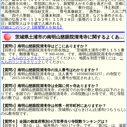
共に越後を出発し、常陸国に向かう。親鸞聖人が６０歳を過ぎた頃、京都に
帰京される。その後は著作活動に励まられ、「教行信証」、「浄土和讃」、
「高僧和讃」、「唯信鈔文意」、「尊号真像銘文」「愚禿鈔」、「入出二門
偈」「四十八誓願」、「正像末和讃」「一念多念文意」などを著作される。
旧暦の弘長２年（１２６２年）１１月２８日（新暦の１２６３年１月１６
日）親鸞聖人は９０歳で入滅される。
詳細はこのリンク【親鸞聖人を知る】
茨城県土浦市の南明山慈眼院清滝寺に関するよくある
【質問1】南明山慈眼院清滝寺はどこにありますか？
【回答1】南明山慈眼院清滝寺の所在地は、「茨城県土浦市小野１１５１番
地」です。郵便番号は、「〒300-4108」です。南明山慈眼院清滝寺の地図
は、
こちらのリンクをクリック
してください。 地図を別窓で開くには、
こ
ちらのリンクをクリック
してください。
【質問2】南明山慈眼院清滝寺の法人番号はわかりますか？
【回答2】南明山慈眼院清滝寺は、法人番号「1050005003257」の寺院で
す。「2015-10-05(月曜日)」に、法人番号が指定されました。
【質問3】南明山慈眼院清滝寺は全国に何ヶ寺ありますか？
【回答3】「南明山慈眼院清滝寺」の全国でのお寺の数と順位は以下のとお
りです。全国での「南明山慈眼院清滝寺」の寺院数は1カ寺です。同じ寺院
名の数では、全国で第6973位です。
【質問4】南明山慈眼院清滝寺は何県・何市町村にありますか？
【回答4】南明山慈眼院清滝寺は、茨城県(いばらきけん)土浦市(つちうらし)
の仏教寺院です。
【質問６】全国の都道府県別10万世帯当り寺院数ランキングは？
【回答６】「第1位」は、福井県の『603.17ヶ寺』です。「第2位」は、滋賀