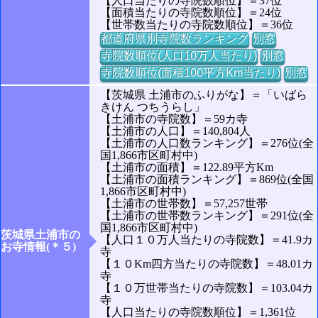
【人口当たりの寺院数順位】＝37位
【面積当たりの寺院数順位】＝24位
【世帯数当たりの寺院数順位】＝36位
都道府県別寺院数ランキング
別窓
寺院数順位(人口10万人当たり)
別窓
寺院数順位(面積100平方Km当たり)
別窓
【茨城県 土浦市のふりがな】＝「いばら
きけん つちうらし」
【土浦市の寺院数】＝59カ寺
【土浦市の人口】＝140,804人
【土浦市の人口数ランキング】＝276位(全
国1,866市区町村中)
【土浦市の面積】＝122.89平方Km
【土浦市の面積ランキング】＝869位(全国
1,866市区町村中)
【土浦市の世帯数】＝57,257世帯
【土浦市の世帯数ランキング】＝291位(全
国1,866市区町村中)
茨城県土浦市の
【人口１０万人当たりの寺院数】＝41.9カ
お寺情報(＊５)
寺
【１０Km四方当たりの寺院数】＝48.01カ
寺
【１０万世帯当たりの寺院数】＝103.04カ
寺
【人口当たりの寺院数順位】＝1,361位