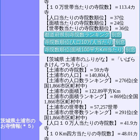
寺
【１０万世帯当たりの寺院数】＝113.4カ
寺
【人口当たりの寺院数順位】＝37位
【面積当たりの寺院数順位】＝24位
【世帯数当たりの寺院数順位】＝36位
都道府県別寺院数ランキング
別窓
寺院数順位(人口10万人当たり)
別窓
寺院数順位(面積100平方Km当たり)
別窓
【茨城県 土浦市のふりがな】＝「いばら
きけん つちうらし」
【土浦市の寺院数】＝59カ寺
【土浦市の人口】＝140,804人
【土浦市の人口数ランキング】＝276位(全
国1,866市区町村中)
【土浦市の面積】＝122.89平方Km
【土浦市の面積ランキング】＝869位(全国
1,866市区町村中)
【土浦市の世帯数】＝57,257世帯
【土浦市の世帯数ランキング】＝291位(全
国1,866市区町村中)
茨城県土浦市の
【人口１０万人当たりの寺院数】＝41.9カ
お寺情報(＊５)
寺
【１０Km四方当たりの寺院数】＝48.01カ
寺