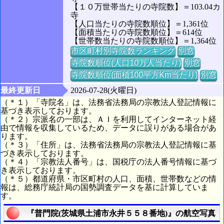
【１０万世帯当たりの寺院数】＝103.04カ
寺
【人口当たりの寺院数順位】＝1,361位
【面積当たりの寺院数順位】＝614位
【世帯数当たりの寺院数順位】＝1,364位
市区町村別寺院数ランキング
別窓
寺院数順位(人口10万人当たり)
別窓
寺院数順位(面積100平方Km当たり)
別窓
最終更新日
2026-07-28(火曜日)
（＊１）「寺院名」は、法務省法務局の宗教法人登記情報に
基づき表示しております。
（＊２）宗派名の一部は、ＡＩを利用してインターネット経
由で情報を収集しているため、データに誤りがある場合があ
ります。
（＊３）「住所」は、法務省法務局の宗教法人登記情報に基
づき表示しております。
（＊４）「宗教法人番号」は、国税庁の法人番号情報に基づ
き表示しております。
（＊５）都道府県・市区町村の人口、面積、世帯数などの情
報は、総務庁統計局の国勢調査データを基に計算していま
す。
『普門院(茨城県土浦市永井５５８番地)』の航空写真