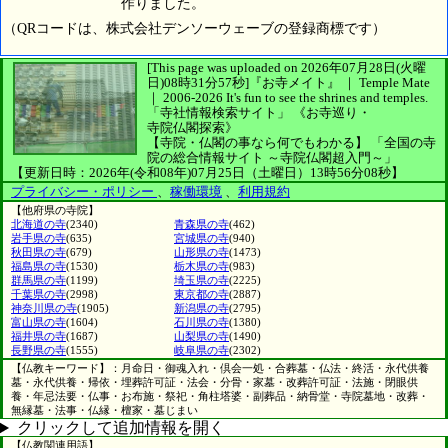
作りました。
（QRコードは、株式会社デンソーウェーブの登録商標です）
[This page was uploaded on 2026年07月28日(火曜
日)08時31分57秒]
『お寺メイト』 ｜ Temple Mate
｜
2006-2026
It's fun to see
the shrines and temples.
「寺社情報検索サイト」
《お寺巡り・
寺院仏閣探索》
【寺院・仏閣の事なら何でもわかる】
「全国の寺
院の総合情報サイト ～寺院仏閣超入門～」
【更新日時：2026年(令和08年)07月25日（土曜日）13時56分08秒】
プライバシー・ポリシー
、
稼働環境
、
利用規約
【他府県の寺院】
北海道の寺
(2340)
青森県の寺
(462)
岩手県の寺
(635)
宮城県の寺
(940)
秋田県の寺
(679)
山形県の寺
(1473)
福島県の寺
(1530)
栃木県の寺
(983)
群馬県の寺
(1199)
埼玉県の寺
(2225)
千葉県の寺
(2998)
東京都の寺
(2887)
神奈川県の寺
(1905)
新潟県の寺
(2795)
富山県の寺
(1604)
石川県の寺
(1380)
福井県の寺
(1687)
山梨県の寺
(1490)
長野県の寺
(1555)
岐阜県の寺
(2302)
【仏教キーワード】：月命日・御魂入れ・倶会一処・合葬墓・仏法・終活・永代供養
墓・永代供養・帰依・埋葬許可証・法会・分骨・家墓・改葬許可証・法施・閉眼供
養・年忌法要・仏事・お布施・祭祀・角柱塔婆・副葬品・納骨堂・寺院墓地・改葬・
無縁墓・法事・仏縁・檀家・墓じまい
クリックして追加情報を開く
【仏教関連用語】