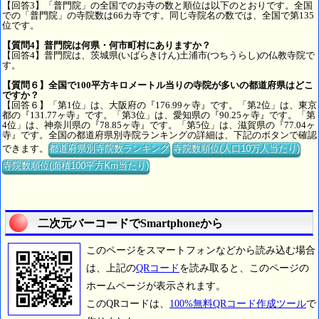
【回答3】「普門院」の全国でのお寺の数と順位は以下のとおりです。全国
での「普門院」の寺院数は66カ寺です。同じ寺院名の数では、全国で第135
位です。
【質問4】普門院は何県・何市町村にありますか？
【回答4】普門院は、茨城県(いばらきけん)土浦市(つちうらし)の仏教寺院で
す。
【質問６】全国で100平方キロメートル当りの寺院が多いの都道府県はどこ
ですか？
【回答６】「第1位」は、大阪府の『176.99ヶ寺』です。「第2位」は、東京
都の『131.77ヶ寺』です。「第3位」は、愛知県の『90.25ヶ寺』です。「第
4位」は、神奈川県の『78.85ヶ寺』です。「第5位」は、滋賀県の『77.04ヶ
寺』です。全国の都道府県別寺院ランキングの詳細は、下記のボタンで確認
できます。
都道府県別寺院数ランキング
寺院数順位(人口10万人当たり)
寺院数順位(面積100平方Km当たり)
二次元バーコードでSmartphoneから
このページをスマートフォンなどから読み込む場合
は、上記の
QRコード
を読み取ると、このページの
ホームページが表示されます。
このQRコードは、
100%無料QRコード作成ツール
で