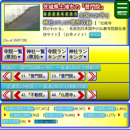
茨城県土浦市の『普門院』
全国のお寺と
神社157,167箇所収録
【『伝統寺
院がわかる』：名前別日本国中の仏教寺院順位発
信サイト】《お寺メイト》
ホーム
[As of 26/07/28]
寺院一覧
神社一覧
寺院ラン
神社ラン
(県別)▼
(県別)▼
キング▼
キング▼
全国の「普門院(66ヶ寺)」一覧表(矢印で移動可)
11.『普門院』
13.『普門院』
「土浦市の寺院」一覧表(矢印で移動可能)
42.『不動院』
44.『仏照寺』
【
全国の寺院と神社
(157,167)】 【
全国の神社
(80,507)
茨城県の神社
(2,483)
土浦市の神社
(56)】 【
全国の寺院
(76,660)
茨城県の寺院
(1,275)
土
浦市の寺院
(59)
「43.普門院」
】