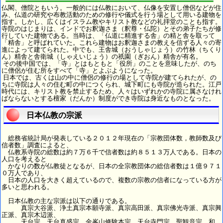
仏閣、僧院ともいう。一般的には仏教において、仏像を安置し僧侶などが住
み、仏道の研究や布教活動のための修行や儀式を行う場として用いる建物を
指す。しかし、広くはイスラム教やキリスト教などの礼拝堂のことも指す。
寺院のはじまりは、インドでお釈迦さま（釈尊・仏陀）とその弟子たちが修
行していた建物である。当時は、「仏道に精進する舎」の精と舎を取って
「精舎」と呼ばれていた。これら建物はお釈迦さまの教えを信ずる人々の寄
進によって建てられた。中でも、王舎城（おうしゃじょう）の竹林（ちくり
ん）精舎と舎衛城（しゃえいじょう）の祇園（ぎおん）精舎が有名。
その後中国では、「寺」とはもともと「役所」のことを意味したが、のち
に僧侶が住む所をすべて「寺」とよぶようになった。
日本では、古くは山の中に僧侶の修行の場として寺院が建てられたが、の
ちに寺院は人々の住む町の中につくられ、城下町にも寺院が造られた。江戸
時代には、キリスト教を禁止するため、人々はいずれかの寺院に属さなけれ
ばならないとする檀家（だんか）制度ができ寺院は身近なものとなった。
日本仏教の宗派
総務省統計局が発表している２０１２年現在の「宗教団体数，教師数及び
信者数」調査によると、
仏教系寺院の総数は約７万６千で信者数は約８５１３万人である。日本の
人口を考えると
かなりの数が仏教徒となるが、日本の全宗教団体の総信者数は１億９７１
０万人であり、
日本の人口を大きく超えているので、複数の宗教の信者になっている方が
多いと思われる。
日本仏教の主な宗派は以下の通りである。
真宗大谷派、浄土真宗本願寺派、真宗高田派、真宗佛光寺派、真宗興
正派、真宗木辺派、
天台宗、天台真盛宗、金峯山修験本宗、天台寺門宗、聖観音宗、和