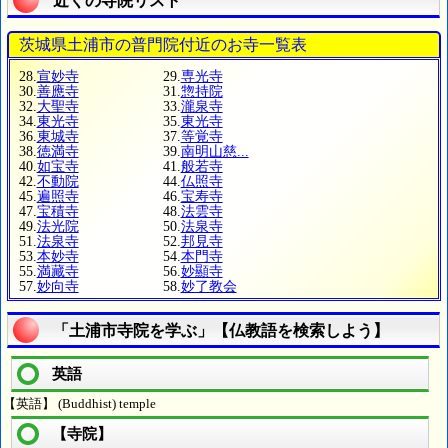
近くの寺院リスト
茨城県土浦市の普門院付近のお寺一覧表
28.
宣妙寺
29.
専光寺
30.
善應寺
31.
惣持院
32.
大聖寺
33.
瀧泉寺
34.
東光寺
35.
東光寺
36.
東城寺
37.
等覚寺
38.
徳満寺
39.
南明山慈...
40.
如宝寺
41.
般若寺
42.
不動院
44.
仏照寺
45.
遍照寺
46.
宝寿寺
47.
宝積寺
48.
法雲寺
49.
法光院
50.
法泉寺
51.
法泉寺
52.
邦見寺
53.
本妙寺
54.
本門寺
55.
満藏寺
56.
妙顯寺
57.
妙向寺
58.
妙了教会
「土浦市寺院を学ぶ」【仏教語を検索しよう】
英語
【英語】 (Buddhist) temple
【寺院】