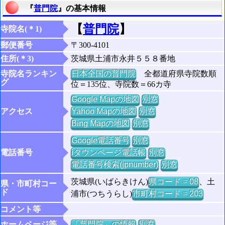
『
普門院
』の基本情報
【
普門院
】
寺院名(＊1)
郵便番号
〒300-4101
住所(＊3)
茨城県土浦市永井５５８番地
寺院名ランキン
日本全国の普門院
全都道府県寺院数順
グ
位＝135位、寺院数＝66カ寺
Google Mapの地図
別窓
アクセス
Yahoo Mapの地図
別窓
Bing Mapの地図
別窓
Google電話番号
別窓
電話番号
iタウンページ電話帳
別窓
電話番号検索(jpnumber)
別窓
茨城県(いばらきけん)
県コード = 08
、土
県・市町村コー
ド
浦市(つちうらし)
市町村コード = 203
コメント等
ホームページ等
「普門院」の情報
別窓