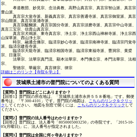
宗、
孝道教団、妙見宗、念法眞教、高野山真言宗、真言宗智山派、真言宗
豊山派、
真言宗大覚寺派、新義真言宗、真言宗善通寺派、真言宗御室派、真言
宗山階派、真言宗泉涌寺派、
真言宗醍醐派、真言宗国分寺派、真言宗須磨寺派、真言宗中山寺派、
真言三宝宗、信貴山真言宗、
真言宗犬鳴派、東寺真言宗、浄土宗、浄土宗西山禅林寺派、浄土宗西
山深草派、西山浄土宗、
時宗、融通念佛宗、臨済宗妙心寺派、臨済宗南禅寺派、臨済宗円覚寺
派、臨済宗建長寺派、
臨済宗天龍寺派、臨済宗相国寺派、臨済宗東福寺派、曹洞宗、黄檗
宗、日蓮宗、
法華宗、法華宗真門流、顯本法華宗、本門佛立宗、本門法華宗、法相
宗、
聖徳宗、華厳宗、真言律宗、律宗
詳細はこのリンク【寺院を学ぶ】
茨城県土浦市の普門院についてのよくある質問
【質問1】普門院はどこにありますか？
【回答1】普門院の所在地は、「茨城県土浦市永井５５８番地」です。郵便
番号は、「〒300-4101」です。普門院の地図は、
こちらのリンクをクリッ
ク
してください。 地図を別窓で開くには、
こちらのリンクをクリック
して
ください。
【質問2】普門院の法人番号はわかりますか？
【回答2】普門院は、法人番号「8050005003250」の寺院です。「2015-10-
05(月曜日)」に、法人番号が指定されました。
【質問3】普門院は全国に何ヶ寺ありますか？