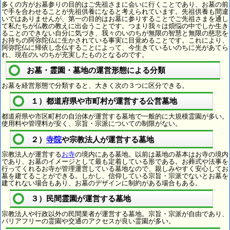
多くの方がお墓参りの目的はご先祖さまに会いに行くことであり、お墓の前
で手を合わせることが先祖供養になると考えられています。先祖供養も間違
いではありませんが、第一の目的はお墓に参りすることでご先祖さまを通し
て私たちが仏教の教えに出会うことです。つまり我々は煩悩の中でしか生き
ることのできない自分に気づき、我々のいのちが無限の智慧と無限の慈悲を
お持ちの阿弥陀仏に生かされている事実に目覚めることです。これにより、
阿弥陀仏に帰依し念仏することによって、今生きているいのちに光があてら
れ、現在のいのちが充実したものとなるのです。
お墓・霊園・墓地の運営形態による分類
お墓を経営形態で分類すると、大きく次の３つに区分できる。
１）都道府県や市町村が運営する公営墓地
都道府県や市区町村の自治体が運営する墓地で一般的に大規模霊園が多い。
使用料や管理料が安く、宗旨・宗派についての制限がない。
２）
寺院
や宗教法人が運営する墓地
宗教法人が運営する
お寺
の境内にある墓地。以前は墓地の基本はお寺の境内
であり、お墓のイメージとして最も定着している形である。お葬式や法事を
行ってくれるお寺が管理運営している墓地なので、親しみやすく安心してお
墓を建てることができる。しかし、信仰している宗旨・宗派でないとお墓を
建てれない場合もあり、お墓のデザインに制約がある場合もある。
３）民間霊園が運営する墓地
宗教法人や行政以外の民間業者が運営する墓地。宗旨・宗派が自由であり、
バリアフリーの霊園や交通のアクセスが良い霊園が多い。