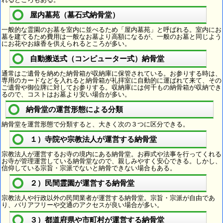
屋内墓苑（墓石式納骨堂）
一般的な霊園のお墓を室内に並べるため「屋内墓苑」と呼ばれる。室内にお
墓を建てるため費用は一般なお墓より高額になるが、一般のお墓と同じよう
にお花やお線香を供えられるところが多い。
自動搬送式（コンピューター式）納骨堂
通常はご遺骨を納めた納骨箱が収納庫に保管されている。お参りする時は、
専用のカードなどを入れると納骨箱が礼拝室に自動的に運ばれて来て、その
ご遺骨や御位牌に対してお参りする。収納庫には何千もの納骨箱が収納でき
るので、コストはお墓より安い場合が多い。
納骨堂の運営形態による分類
納骨堂を運営形態で分類すると、大きく次の３つに区分できる。
１）寺院や宗教法人が運営する納骨堂
宗教法人が運営するお寺の境内にある納骨堂。お葬式や法事を行ってくれる
お寺が管理運営している納骨堂なので、親しみやすく安心できる。しかし、
信仰している宗旨・宗派でないと納骨できない場合もある。
２）民間霊園が運営する納骨堂
宗教法人や行政以外の民間業者が運営する納骨堂。宗旨・宗派が自由であ
り、バリアフリーや交通のアクセスが良い場合が多い。
３）都道府県や市町村が運営する納骨堂