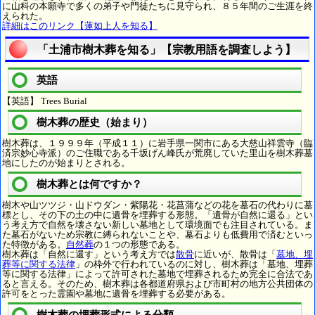
に山科の本願寺で多くの弟子や門徒たちに見守られ、８５年間のご生涯を終
えられた。
詳細はこのリンク【蓮如上人を知る】
「土浦市樹木葬を知る」【宗教用語を調査しよう】
英語
【英語】 Trees Burial
樹木葬の歴史（始まり）
樹木葬は、１９９９年（平成１１）に岩手県一関市にある大慈山祥雲寺（臨
済宗妙心寺派）のご住職である千坂げん峰氏が荒廃していた里山を樹木葬墓
地にしたのが始まりとされる。
樹木葬とは何ですか？
樹木や山ツツジ・山ドウダン・紫陽花・花菖蒲などの花を墓石の代わりに墓
標とし、その下の土の中に遺骨を埋葬する形態。「遺骨が自然に還る」とい
う考え方で自然を壊さない新しい墓地として環境面でも注目されている。ま
た墓石がないため宗教に縛られないことや、墓石よりも低費用で済むといっ
た特徴がある。
自然葬
の１つの形態である。
樹木葬は「自然に還す」という考え方では
散骨
に近いが、散骨は「
墓地、埋
葬等に関する法律
」の枠外で行われているのに対し、樹木葬は「墓地、埋葬
等に関する法律」によって許可された墓地で埋葬されるため完全に合法であ
ると言える。そのため、樹木葬は各都道府県および市町村の地方公共団体の
許可をとった霊園や墓地に遺骨を埋葬する必要がある。