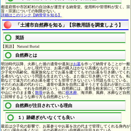
都道府県や市区町村の自治体が運営する納骨堂。使用料や管理料が安く、宗
旨・宗派についての制限がない。
詳細はこのリンク【納骨堂を知る】
「土浦市自然葬を知る」【宗教用語を調査しよう】
英語
【英語】 Natural Burial
自然葬とは
明治時代以降、火葬した後の遺骨や遺灰は
お墓
を作って納骨することが一般
的であった。しかし現代では、お墓の購入はかなり高価なものとなり、また
少子化や高齢化、核家族化などでお墓を建ててもそのお墓を引き継いでくれ
る者がいないという問題も生まれている。また仮に引き継いでくれても、転
勤などで遠方のためお墓を建てても管理できないという問題も生じている。
そのためお墓の代わりに、遺骨や遺灰を自然に還そうとする流れが新たに出
来つつある。それを自然葬という。自然葬には、遺骨を粉末状にして海や空
や山にそのまま撒く
散骨
がある。他に
樹木葬
、海洋葬、風葬、水葬など自然
に回帰するような葬り方も自然葬という。
自然葬が注目されている理由
１）跡継ぎがいなくても良い
最近は少子化の影響で、お墓参りやお墓を次の代まで管理してくれる身内が
いない場合が多くなり、その必要がない自然葬が注目されている。