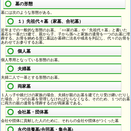
墓の形態
墓には次のような形態がある。
１）先祖代々墓（家墓、合祀墓）
近年までの一般的な形態のお墓。「○○家の墓」や「先祖代々墓」と書いた
墓石を一基だけ建て、親から子、子から孫へと家族の遺骨を一つのお墓に埋
葬する。お骨を納める度に墓誌か墓碑に法名や戒名を列記し、代々のお骨を
あわせてお参りするお墓。
個人墓
個人専用となっている形態のお墓。
夫婦墓
夫婦二人で一基とする形態のお墓。
両家墓
１人っ子や娘だけの家族の場合、夫婦が親のお墓を建てたり受け継いだりし
た場合、２つのお墓を管理しなければならなくなる。そのため、１つのお墓
に両方の親の遺骨を埋葬するのが両家墓である。
会社墓・団体墓
会社や団体に貢献した人のために、それらの会社や団体がつくった墓
永代供養墓(合同墓・集合墓)