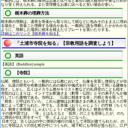
一般的には、樹木葬の費用はお墓と比べると墓石の購入費用が不要なためか
なり安く抑えられる。また管理費もお墓に比べると安い場合が多い。
樹木葬の埋葬方法
樹木葬の埋葬は、遺骨を骨壷から取り出して紙などに包みそのまま土に埋め
る場合と、骨壷ごと埋葬する場合がある。一般的に誰を埋葬したかがわかる
ように、埋葬した場所に樹木を植えたりプレートを置いたりする。
詳細はこのリンク【樹木葬を知る】
「土浦市寺院を知る」【宗教用語を調査しよう】
英語
【英語】 (Buddhist) temple
【寺院】
仏閣、僧院ともいう。一般的には仏教において、仏像を安置し僧侶などが住
み、仏道の研究や布教活動のための修行や儀式を行う場として用いる建物を
指す。しかし、広くはイスラム教やキリスト教などの礼拝堂のことも指す。
寺院のはじまりは、インドでお釈迦さま（釈尊・仏陀）とその弟子たちが修
行していた建物である。当時は、「仏道に精進する舎」の精と舎を取って
「精舎」と呼ばれていた。これら建物はお釈迦さまの教えを信ずる人々の寄
進によって建てられた。中でも、王舎城（おうしゃじょう）の竹林（ちくり
ん）精舎と舎衛城（しゃえいじょう）の祇園（ぎおん）精舎が有名。
その後中国では、「寺」とはもともと「役所」のことを意味したが、のち
に僧侶が住む所をすべて「寺」とよぶようになった。
日本では、古くは山の中に僧侶の修行の場として寺院が建てられたが、の
ちに寺院は人々の住む町の中につくられ、城下町にも寺院が造られた。江戸