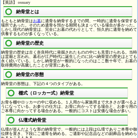
【英語】 ossuary
納骨堂とは
もともと納骨堂は
お墓
に遺骨を納骨するまでの間、一時的に遺骨を保管する
場所であった。そのため遺骨を預かる期間も決まっている場合が多かった。
しかし現代の納骨堂は、完全にお墓の代わりとして、恒久的に遺骨を納めて
供養するものが多くなっている。
納骨堂の歴史
納骨堂の歴史は古く奈良時代に発掘されたものの中にも見受けられる。当時
は霊廟と言われ、墓石が江戸時代に誕生したのに比べ納骨堂の歴史はとても
永く続いている。しかし納骨堂が一般的になったのはここ数十年で、お墓の
取得費用が高騰したことが背景にある。
納骨堂の形態
納骨堂の形態は、下記の４つのタイプがある。
棚式（ロッカー式）納骨堂
お骨を棚やロッカーの中に収める。１人用から家族用まで大きさが選べるよ
うになっている。お参りの仕方は、お骨に向かってする場合と、お参り用の
ご本尊に向かってする場合がある。一般的にコストは安価な場合が多い。
仏壇式納骨堂
仏壇が並んだような形の納骨堂で、一般的には上段は仏壇でありご本尊や御
位牌を置き、下段にご遺骨を納める。ご遺影や記念品などの副葬品を納めら
れるところもある。