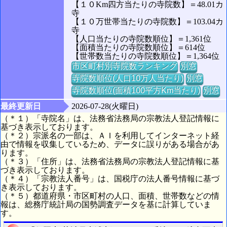
【１０Km四方当たりの寺院数】＝48.01カ
寺
【１０万世帯当たりの寺院数】＝103.04カ
寺
【人口当たりの寺院数順位】＝1,361位
【面積当たりの寺院数順位】＝614位
【世帯数当たりの寺院数順位】＝1,364位
市区町村別寺院数ランキング
別窓
寺院数順位(人口10万人当たり)
別窓
寺院数順位(面積100平方Km当たり)
別窓
最終更新日
2026-07-28(火曜日)
（＊１）「寺院名」は、法務省法務局の宗教法人登記情報に
基づき表示しております。
（＊２）宗派名の一部は、ＡＩを利用してインターネット経
由で情報を収集しているため、データに誤りがある場合があ
ります。
（＊３）「住所」は、法務省法務局の宗教法人登記情報に基
づき表示しております。
（＊４）「宗教法人番号」は、国税庁の法人番号情報に基づ
き表示しております。
（＊５）都道府県・市区町村の人口、面積、世帯数などの情
報は、総務庁統計局の国勢調査データを基に計算していま
す。