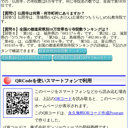
での「仏照寺」の寺院数は6カ寺です。同じ寺院名の数では、全国で第1830
位です。
【質問5】仏照寺は何県・何市町村にありますか？
【回答5】仏照寺は、茨城県(いばらきけん)土浦市(つちうらし)の仏教寺院で
す。
【質問６】全国の都道府県別10万世帯当り寺院数ランキングは？
【回答６】「第1位」は、福井県の『603.17ヶ寺』です。「第2位」は、滋賀
県の『575.76ヶ寺』です。「第3位」は、島根県の『492.06ヶ寺』です。
「第4位」は、山梨県の『450.18ヶ寺』です。「第5位」は、富山県の
『410.05ヶ寺』です。全国の都道府県別寺院ランキングの詳細は、下記のボ
タンで確認できます。
都道府県別寺院数ランキング
寺院数順位(人口10万人当たり)
寺院数順位(面積100平方Km当たり)
QRCodeを使いスマートフォンで利用
このページをスマートフォンなどから読み込む場合
は、上記の
QRコード
を読み取ると、このページの
ホームページが表示されます。
このQRコードは、
永久無料QRコード作成Program
で作りました。
（QRコードは、株式会社デンソーウェーブの登録商標です）