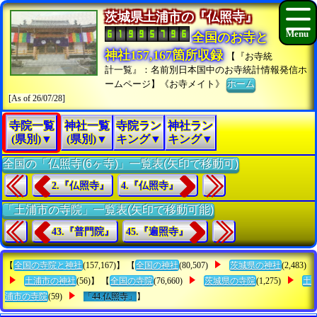
茨城県土浦市の『仏照寺』
全国のお寺と
神社157,167箇所収録
【『お寺統
計一覧』：名前別日本国中のお寺統計情報発信ホ
ームページ】《お寺メイト》
ホーム
[As of 26/07/28]
寺院一覧
神社一覧
寺院ラン
神社ラン
(県別)▼
(県別)▼
キング▼
キング▼
全国の「仏照寺(6ヶ寺)」一覧表(矢印で移動可)
2.『仏照寺』
4.『仏照寺』
「土浦市の寺院」一覧表(矢印で移動可能)
43.『普門院』
45.『遍照寺』
【
全国の寺院と神社
(157,167)】 【
全国の神社
(80,507)
茨城県の神社
(2,483)
土浦市の神社
(56)】 【
全国の寺院
(76,660)
茨城県の寺院
(1,275)
土
浦市の寺院
(59)
「44.仏照寺」
】