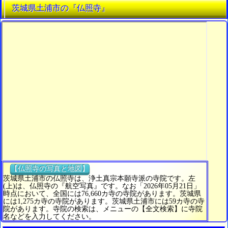
茨城県土浦市の『仏照寺』
【仏照寺の写真と地図】
茨城県土浦市の仏照寺は、浄土真宗本願寺派の寺院です。左
(上)は、仏照寺の『航空写真』です。なお「2026年05月21日」
時点において、全国には76,660カ寺の寺院があります。茨城県
には1,275カ寺の寺院があります。茨城県土浦市には59カ寺の寺
院があります。寺院の検索は、メニューの【全文検索】に寺院
名などを入力してください。