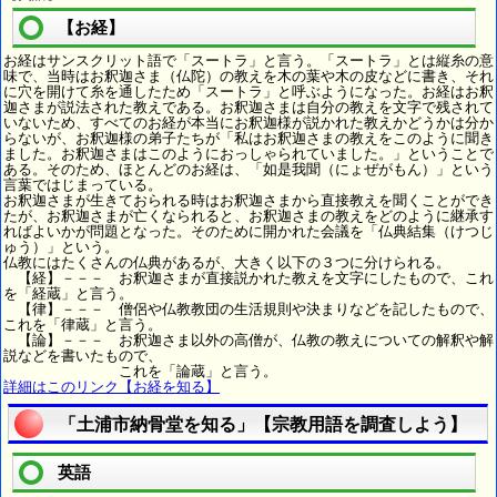
【お経】
お経はサンスクリット語で「スートラ」と言う。「スートラ」とは縦糸の意
味で、当時はお釈迦さま（仏陀）の教えを木の葉や木の皮などに書き、それ
に穴を開けて糸を通したため「スートラ」と呼ぶようになった。お経はお釈
迦さまが説法された教えである。お釈迦さまは自分の教えを文字で残されて
いないため、すべてのお経が本当にお釈迦様が説かれた教えかどうかは分か
らないが、お釈迦様の弟子たちが「私はお釈迦さまの教えをこのように聞き
ました。お釈迦さまはこのようにおっしゃられていました。」ということで
ある。そのため、ほとんどのお経は、「如是我聞（にょぜがもん）」という
言葉ではじまっている。
お釈迦さまが生きておられる時はお釈迦さまから直接教えを聞くことができ
たが、お釈迦さまが亡くなられると、お釈迦さまの教えをどのように継承す
ればよいかが問題となった。そのために開かれた会議を「仏典結集（けつじ
ゅう）」という。
仏教にはたくさんの仏典があるが、大きく以下の３つに分けられる。
【経】－－－ お釈迦さまが直接説かれた教えを文字にしたもので、これ
を「経蔵」と言う。
【律】－－－ 僧侶や仏教教団の生活規則や決まりなどを記したもので、
これを「律蔵」と言う。
【論】－－－ お釈迦さま以外の高僧が、仏教の教えについての解釈や解
説などを書いたもので、
これを「論蔵」と言う。
詳細はこのリンク【お経を知る】
「土浦市納骨堂を知る」【宗教用語を調査しよう】
英語