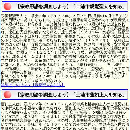
【宗教用語を調査しよう】「土浦市親鸞聖人を知る」
宗祖親鸞聖人は、承安３年（１１７３年）５月２１日(旧暦の４月１日)に京
都の日野でご誕生になられる。お父さま（藤原有範と言われる）が親鸞聖人
が４歳の時に、お母さま（吉光御前と言われる）が８歳の時にご逝去され
る。治承５年（１１８１年）親鸞聖人が９歳の時に、慈円の下で出家得度さ
れ、比叡山天台宗の僧となられる。建仁元年（１２０１年）の春頃、親鸞聖
人は比叡山を下山され、六角堂に百日参籠される。その後、吉水の法然上人
の下で信心決定され、弟子となられる。建永２年（１２０７年）、後鳥羽上
皇の怒りに触れ、専修念仏の禁止と西意善綽房・性願房・住蓮房・安楽房遵
西の４名を死罪、法然上人ならびに親鸞聖人を含む７名の弟子が流罪に処せ
られる。 建暦元年（１２１１年）流罪より５年後、親鸞聖人の流罪が許さ
れる。建保２年（１２１４年）東国での布教活動のため、性信などの門弟と
共に越後を出発し、常陸国に向かう。親鸞聖人が６０歳を過ぎた頃、京都に
帰京される。その後は著作活動に励まられ、「教行信証」、「浄土和讃」、
「高僧和讃」、「唯信鈔文意」、「尊号真像銘文」「愚禿鈔」、「入出二門
偈」「四十八誓願」、「正像末和讃」「一念多念文意」などを著作される。
旧暦の弘長２年（１２６２年）１１月２８日（新暦の１２６３年１月１６
日）親鸞聖人は９０歳で入滅される。
詳細はこのリンク【親鸞聖人を知る】
【宗教用語を調査しよう】「土浦市蓮如上人を知る」
蓮如上人は、応永２２年（１４１５）に本願寺第七世存如上人のご長男とし
て京都東山の本願寺で生まれられる。蓮如上人が６歳の時に生母は事情があ
って本願寺を去られた。その時生母は「 鹿子の御影」を絵師に描かせ持っ
ていかれた。永享３年（１４３１）に天台宗門跡寺院の青蓮院で得度され、
名前を中納言兼壽と改められる。その後、大和興福寺大乗院の門跡経覚につ
いて学ばれた。長禄元年（１４５７）に父の死去に伴い、本願寺第八世の留
主職を継承され、近江・北陸の教化につとめられる。明応８年（１４９９）