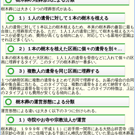
樹木葬の埋葬形式による分類
樹木葬には大きく３つの埋葬形式がある。
１）１人の遺骨に対して１本の樹木を植える
１人の遺骨に対して１本以上の樹木植えるため、本来の樹木葬の趣旨に最も
合致した埋葬形式である。ただ、１人１人の遺骨に対して樹木を植えるスペ
ースが必要なため、費用が高くなる傾向にあり、対応している墓地や霊園は
それほど多くない。
２）１本の樹木を植えた区画に個々の遺骨を別々に埋葬
１本の樹木を植えた大区画に、１人１人の遺骨を骨壺などに入れて個々の区
画に埋葬するタイプ。このタイプの樹木葬が一番多い。
３）複数人の遺骨を同じ区画に埋葬する
１つの納骨区画に複数の遺骨をまとめて共同で埋葬する。お墓の場合の合同
墓や集合墓に当たる。このタイプでは、複数の遺骨をまとめて納骨するた
め、埋葬後は遺骨を取り出すことが出来ません。このタイプの特徴は、上記
の２タイプよりも費用が安くなる傾向にある。
樹木葬の運営形態による分類
運営形態による違いは大きく以下の３つに分けられる。
１）寺院やお寺や宗教法人が運営
樹木葬は、１９９９年（平成１１）に岩手県一関市にある大慈山祥雲寺（臨
済宗妙心寺派）のご住職である千坂げん峰氏が荒廃していた里山を樹木葬墓