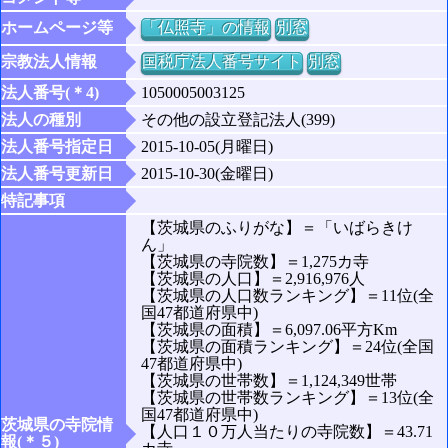
ホームページ等
「仏照寺」の情報
別窓
宗教法人情報
国税庁法人番号サイト
別窓
法人番号(＊4)
1050005003125
法人の種別
その他の設立登記法人(399)
法人番号指定日
2015-10-05(月曜日)
法人番号更新日
2015-10-30(金曜日)
特記事項
【茨城県のふりがな】＝「いばらきけ
ん」
【茨城県の寺院数】＝1,275カ寺
【茨城県の人口】＝2,916,976人
【茨城県の人口数ランキング】＝11位(全
国47都道府県中)
【茨城県の面積】＝6,097.06平方Km
【茨城県の面積ランキング】＝24位(全国
47都道府県中)
【茨城県の世帯数】＝1,124,349世帯
【茨城県の世帯数ランキング】＝13位(全
国47都道府県中)
茨城県の寺院情
【人口１０万人当たりの寺院数】＝43.71
報(＊５)