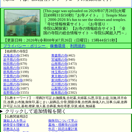
[This page was uploaded on 2026年07月28日(火曜
日)08時31分50秒]
『お寺メイト』 ｜ Temple Mate
｜
2006-2026
It's fun to see
the shrines and temples.
「寺社情報検索サイト」
《お寺巡り・
寺院仏閣探索》
【お寺の情報総合サイト】
「全
国の寺院の総合情報サイト ～寺院仏閣超入門～」
【更新日時：2026年(令和08年)07月26日（日曜日）15時44分51秒】
プライバシー・ポリシー
、
稼働環境
、
利用規約
【他府県の寺院】
北海道の寺
(2340)
青森県の寺
(462)
岩手県の寺
(635)
宮城県の寺
(940)
秋田県の寺
(679)
山形県の寺
(1473)
福島県の寺
(1530)
栃木県の寺
(983)
群馬県の寺
(1199)
埼玉県の寺
(2225)
千葉県の寺
(2998)
東京都の寺
(2887)
神奈川県の寺
(1905)
新潟県の寺
(2795)
富山県の寺
(1604)
石川県の寺
(1380)
福井県の寺
(1687)
山梨県の寺
(1490)
長野県の寺
(1555)
岐阜県の寺
(2302)
【仏教キーワード】：埋葬許可証,お施餓鬼,合祀墓,夫婦墓,仏恩,宗旨,お盆,法施,祥月命
日,改葬,お布施,御朱印,墓じまい,副葬品,分骨,開眼供養,自然葬,御魂入れ,法事,仏縁,改葬
許可証,仏法,墓相,檀家,個人墓,合葬墓,角柱塔婆,宗派,戒名,無縁墓
クリックして追加情報を開く
【仏教関連用語】
蓮如上人を学ぶ
御朱印について学ぶ
納骨堂を理解する
墓地・埋葬等の法律
宗教法人法
年忌・回忌法要計算