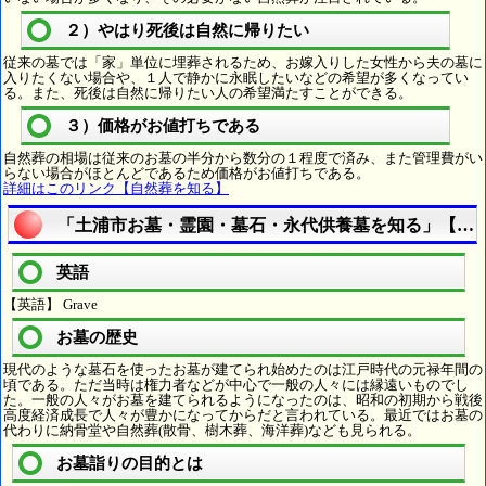
２）やはり死後は自然に帰りたい
従来の墓では「家」単位に埋葬されるため、お嫁入りした女性から夫の墓に
入りたくない場合や、１人で静かに永眠したいなどの希望が多くなってい
る。また、死後は自然に帰りたい人の希望満たすことができる。
３）価格がお値打ちである
自然葬の相場は従来のお墓の半分から数分の１程度で済み、また管理費がい
らない場合がほとんどであるため価格がお値打ちである。
詳細はこのリンク【自然葬を知る】
「土浦市お墓・霊園・墓石・永代供養墓を知る」【宗
英語
【英語】 Grave
お墓の歴史
現代のような墓石を使ったお墓が建てられ始めたのは江戸時代の元禄年間の
頃である。ただ当時は権力者などが中心で一般の人々には縁遠いものでし
た。一般の人々がお墓を建てられるようになったのは、昭和の初期から戦後
高度経済成長で人々が豊かになってからだと言われている。最近ではお墓の
代わりに納骨堂や自然葬(散骨、樹木葬、海洋葬)なども見られる。
お墓詣りの目的とは