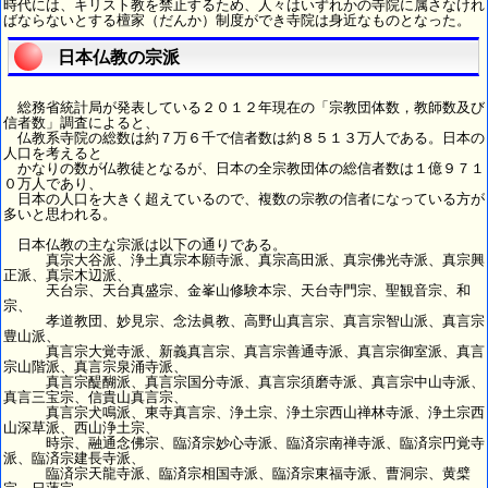
時代には、キリスト教を禁止するため、人々はいずれかの寺院に属さなけれ
ばならないとする檀家（だんか）制度ができ寺院は身近なものとなった。
日本仏教の宗派
総務省統計局が発表している２０１２年現在の「宗教団体数，教師数及び
信者数」調査によると、
仏教系寺院の総数は約７万６千で信者数は約８５１３万人である。日本の
人口を考えると
かなりの数が仏教徒となるが、日本の全宗教団体の総信者数は１億９７１
０万人であり、
日本の人口を大きく超えているので、複数の宗教の信者になっている方が
多いと思われる。
日本仏教の主な宗派は以下の通りである。
真宗大谷派、浄土真宗本願寺派、真宗高田派、真宗佛光寺派、真宗興
正派、真宗木辺派、
天台宗、天台真盛宗、金峯山修験本宗、天台寺門宗、聖観音宗、和
宗、
孝道教団、妙見宗、念法眞教、高野山真言宗、真言宗智山派、真言宗
豊山派、
真言宗大覚寺派、新義真言宗、真言宗善通寺派、真言宗御室派、真言
宗山階派、真言宗泉涌寺派、
真言宗醍醐派、真言宗国分寺派、真言宗須磨寺派、真言宗中山寺派、
真言三宝宗、信貴山真言宗、
真言宗犬鳴派、東寺真言宗、浄土宗、浄土宗西山禅林寺派、浄土宗西
山深草派、西山浄土宗、
時宗、融通念佛宗、臨済宗妙心寺派、臨済宗南禅寺派、臨済宗円覚寺
派、臨済宗建長寺派、
臨済宗天龍寺派、臨済宗相国寺派、臨済宗東福寺派、曹洞宗、黄檗