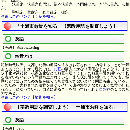
宗、日蓮宗、
法華宗、法華宗真門流、顯本法華宗、本門佛立宗、本門法華宗、法相
宗、
聖徳宗、華厳宗、真言律宗、律宗
詳細はこのリンク【寺院を知る】
「土浦市散骨を知る」【宗教用語を調査しよう】
英語
【英語】 Ash scattering
散骨とは
明治時代以降、火葬した後の遺骨や遺灰はお墓を作って納骨することが一般
的であった。しかし現代では、
お墓
の購入はかなり高価なものとなり、また
少子化や高齢化、核家族化などでお墓を建ててもそのお墓を引き継いでくれ
る者がいないという問題も生まれている。また仮に引き継いでくれても、転
勤などで遠方のためお墓を建てても管理できないという問題も生じている。
そのため、火葬された遺骨を細かく砕いて山や海や川などにまく散骨が行わ
れるようになっている。自然に還ることを願って行われる
自然葬
の１つの形
態である。
詳細はこのリンク【散骨を知る】
【宗教用語を調査しよう】「土浦市お経を知る」
英語
【英語】 sutra