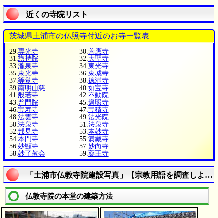
近くの寺院リスト
茨城県土浦市の仏照寺付近のお寺一覧表
29.
専光寺
30.
善應寺
31.
惣持院
32.
大聖寺
33.
瀧泉寺
34.
東光寺
35.
東光寺
36.
東城寺
37.
等覚寺
38.
徳満寺
39.
南明山慈...
40.
如宝寺
41.
般若寺
42.
不動院
43.
普門院
45.
遍照寺
46.
宝寿寺
47.
宝積寺
48.
法雲寺
49.
法光院
50.
法泉寺
51.
法泉寺
52.
邦見寺
53.
本妙寺
54.
本門寺
55.
満藏寺
56.
妙顯寺
57.
妙向寺
58.
妙了教会
59.
薬王寺
「土浦市仏教寺院建設写真」【宗教用語を調査しよう
仏教寺院の本堂の建築方法