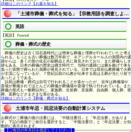
詳細はこのリンク【お墓を知る】
「土浦市葬儀・葬式を知る」【宗教用語を調査しよう
英語
【英語】 Funeral
葬儀・葬式の歴史
葬儀の歴史は古く旧石器時代には簡単な葬儀と埋葬が行われていたと考え
られる。もっとも古い葬儀は数万年前で、ネアンデルタール人の洞窟内の遺
跡からは、多くの骨の化石が副葬品と共に発見されており、また葬儀らしき
跡もある。日本の葬儀の歴史は縄文時代で、当時の遺跡には腕を曲げて体を
負った状態で葬られた屈葬が発見されている。日本では現在仏教葬儀で火葬
が主流になっているが、７世紀以前の仏教が伝来する前は土葬が当たり前で
あったようである。
以前は葬儀・葬式は自宅で行われることが多かったが、 近年は葬儀場や
斎場が整備されてほとんどの葬儀が葬儀場や斎場で執り行われている。また
葬儀の形式も一般葬以外に、家族葬、生前葬、音楽葬、自由葬、個人葬、密
葬、直葬などさまざまな形がある。
詳細はこのリンク【葬儀・葬式を知る】
土浦市年忌・回忌法要の自動計算システム
お葬式やご葬儀の後の法要には、「中陰法要日」と「年忌法要」がありま
す。下記の画面でご命日を選択すると、「中陰法要日」と「年忌法要」が自
動的に表示されます。
【ご命日の年月日を指定してください】