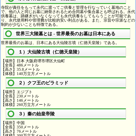
寺院が責任をもって永代に渡ってご供養と管理を行なっていく墓地のこと
で、他の人と同じお墓に納骨されるため合同墓や集合墓とも呼ばれる。永代
供養墓は、跡継ぎがいなくなっても永代供養をしてもらうことが可能であ
り、永代使用料や管理費が比較的安い利点がある。また、宗旨や宗派などの
制約が少ないことも特徴である。
世界三大陵墓とは - 世界最長のお墓は日本にある
世界最長のお墓は、日本にある大仙陵古墳（仁徳天皇陵）である。
１）大仙陵古墳（仁徳天皇陵）
【場所】日本 大阪府堺市堺区大仙町
【全長】486メートル
【高さ】35.8メートル
【体積】140万立方メートル
２）クフ王のピラミッド
【場所】エジプト
【全長】230メートル
【高さ】146メートル
【体積】260万立方メートル
３）秦の始皇帝陵
【場所】中国
【全長】350メートル
【高さ】76メートル
【体積】300万立方メートル