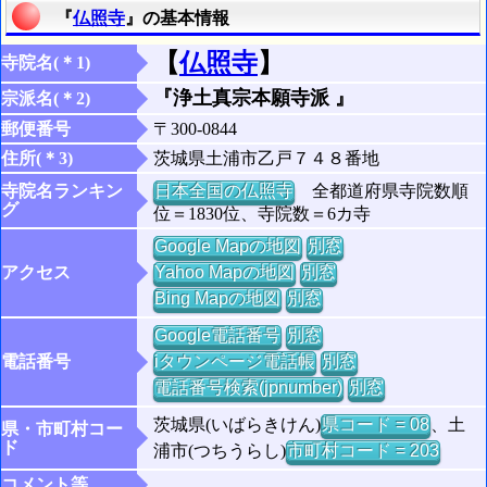
『
仏照寺
』の基本情報
【
仏照寺
】
寺院名(＊1)
『浄土真宗本願寺派 』
宗派名(＊2)
郵便番号
〒300-0844
住所(＊3)
茨城県土浦市乙戸７４８番地
寺院名ランキン
日本全国の仏照寺
全都道府県寺院数順
グ
位＝1830位、寺院数＝6カ寺
Google Mapの地図
別窓
アクセス
Yahoo Mapの地図
別窓
Bing Mapの地図
別窓
Google電話番号
別窓
電話番号
iタウンページ電話帳
別窓
電話番号検索(jpnumber)
別窓
茨城県(いばらきけん)
県コード = 08
、土
県・市町村コー
ド
浦市(つちうらし)
市町村コード = 203
コメント等