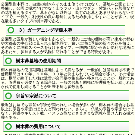
公園型樹木葬は、自然の樹木をそのまま使うのではなく、墓地を公園として
整備し、公園に樹木だけでなく山ツツジ・山ドウダン・紫陽花・花菖蒲など
の花を植えるタイプ。墓石がない以外は、既存のお墓とあまり変わらないタ
イプで、一般的に利便性の良い場所にあるため参拝しやすいことが多い。現
在最も多いタイプの樹木葬である。
３）ガーデニング型樹木葬
公園型と区別が難しい場合もあるが、一般的に土地の価格が高い東京の都心
や大都市の中心部に見られる樹木葬で、狭い土地に季節の折々の花を植え、
その近くに埋葬スペースを設けるタイプ。一般的に駅から近い便利な場所に
あるため、参拝する人が気軽に訪れることができる特徴がある。
樹木葬墓地の使用期間
樹木葬墓地の使用期間は墓地によって異なるが、一般的には管理費は不要で
使用期間は１０年、２０年、３０年と決まられている場合が多い。その場合
は、期間が終了した後は遺骨が合同墓や集合墓へ移されることが一般的であ
る。管理費が必要となる場合は、一般のお墓と同様に管理費を払い続ければ
永代で使用し続けることが出来る所も多数ある。
宗旨や宗派について
最近はお墓でも宗旨や宗派が問われない場合が多いが、樹木葬の場合はお墓
以上に宗旨や宗派はほとんど問われない。さらに、仏教の宗旨や宗派だけで
なく、神道やキリスト教、イスラム教などさまざまな宗教を受け入れる樹木
葬もある。
樹木葬の費用について