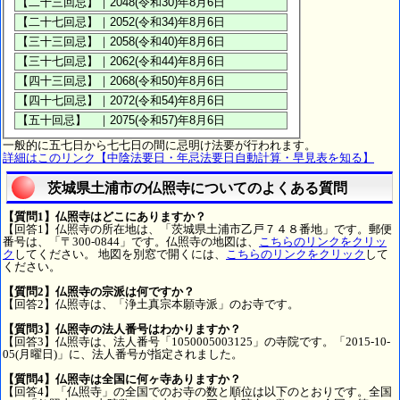
一般的に五七日から七七日の間に忌明け法要が行われます。
詳細はこのリンク【中陰法要日・年忌法要日自動計算・早見表を知る】
茨城県土浦市の仏照寺についてのよくある質問
【質問1】仏照寺はどこにありますか？
【回答1】仏照寺の所在地は、「茨城県土浦市乙戸７４８番地」です。郵便
番号は、「〒300-0844」です。仏照寺の地図は、
こちらのリンクをクリッ
ク
してください。 地図を別窓で開くには、
こちらのリンクをクリック
して
ください。
【質問2】仏照寺の宗派は何ですか？
【回答2】仏照寺は、「浄土真宗本願寺派」のお寺です。
【質問3】仏照寺の法人番号はわかりますか？
【回答3】仏照寺は、法人番号「1050005003125」の寺院です。「2015-10-
05(月曜日)」に、法人番号が指定されました。
【質問4】仏照寺は全国に何ヶ寺ありますか？
【回答4】「仏照寺」の全国でのお寺の数と順位は以下のとおりです。全国