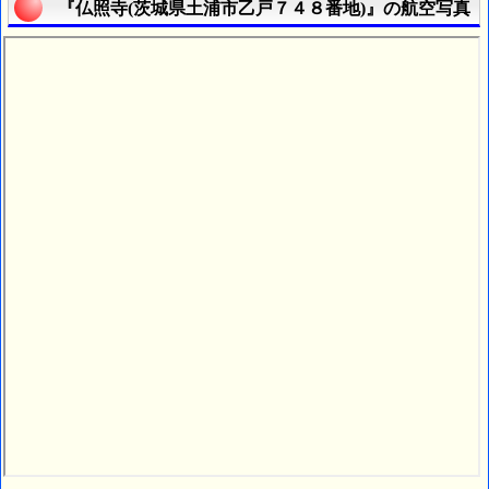
『仏照寺(茨城県土浦市乙戸７４８番地)』の航空写真