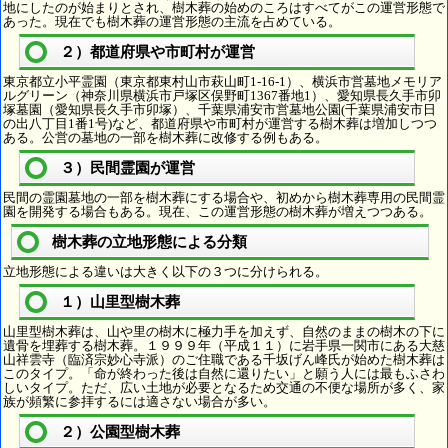
地にしたのが始まりとされ、樹木葬の始めのころはすべてがこの運営形態で
あった。現在でも樹木葬の運営形態の主流を占めている。
２）都道府県や市町村が運営
東京都立小平霊園（東京都東村山市萩山町1-16-1）、横浜市営墓地メモリア
ルグリーン（神奈川県横浜市戸塚区俣野町1367番地1）、愛知県長久手市卯
塚墓園（愛知県長久手市卯塚）、千葉県浦安市営墓地公園(千葉県浦安市日
の出八丁目1番1号)など、都道府県や市町村が運営する樹木葬は増加しつつ
ある。公営の墓地の一部を樹木葬に改修する例もある。
３）民間霊園が運営
民間の霊園墓地の一部を樹木葬にする場合や、初めから樹木葬専用の民間霊
園を開発する場合もある。現在、この運営形態の樹木葬が増えつつある。
樹木葬の立地形態による分類
立地形態による違いは大きく以下の３つに分けられる。
１）山里型樹木葬
山里型樹木葬は、山や里の樹木に極力手を加えず、自然のままの樹木の下に
遺骨を埋葬する樹木葬。１９９９年（平成１１）に岩手県一関市にある大慈
山祥雲寺（臨済宗妙心寺派）のご住職である千坂げん峰氏が始めた樹木葬は
このタイプ。「命が終わった後は自然に還りたい」と願う人には最もふさわ
しいタイプ。ただ、広い土地が必要となるため交通の不便な場所が多く、家
族が頻繁に参拝するには適さない場合が多い。
２）公園型樹木葬