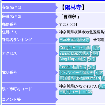
【
陽林寺
】
寺院名(＊1)
『曹洞宗 』
宗派名(＊2)
郵便番号
〒223-0054
住所(＊3)
神奈川県横浜市港北区綱島
寺院名ランキング
日本全国の陽林寺
全都道府
Google Mapの地図
別窓
アクセス
Yahoo Mapの地図
別窓
Bing Mapの地図
別窓
Google電話番号
別窓
電話番号
iタウンページ電話帳
別窓
電話番号検索(jpnumber)
別
神奈川県(かながわけん)
県コ
県・市町村コード
市町村コード = 109
コメント等