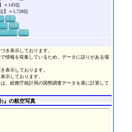
＝145位
＝1,728位
グ
別窓
り)
別窓
m当たり)
別窓
基づき表示しております。
由で情報を収集しているため、データに誤りがある場
づき表示しております。
き表示しております。
報は、総務庁統計局の国勢調査データを基に計算して
)』の航空写真