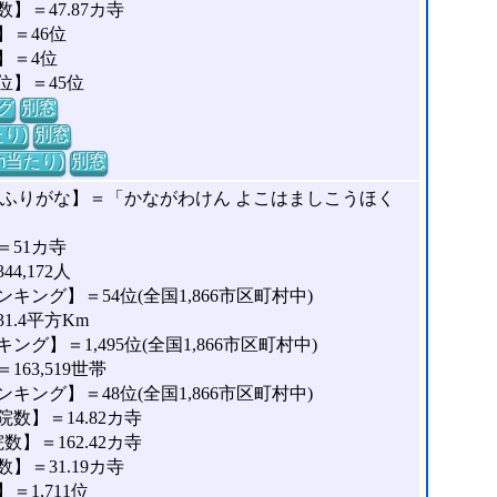
＝47.87カ寺
＝46位
】＝4位
位】＝45位
グ
別窓
り)
別窓
m当たり)
別窓
のふりがな】＝「かながわけん よこはましこうほく
51カ寺
,172人
ング】＝54位(全国1,866市区町村中)
.4平方Km
】＝1,495位(全国1,866市区町村中)
63,519世帯
ング】＝48位(全国1,866市区町村中)
数】＝14.82カ寺
】＝162.42カ寺
＝31.19カ寺
1,711位