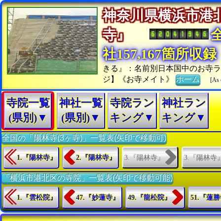
神奈川県横浜市港
寺』
社157,167箇所収録
きる』：名前別日本国中のお寺
ジ】《お寺メイト》
ホーム
[As 
寺院一覧
神社一覧
寺院ラン
神社ラン
(県別)▼
(県別)▼
キング▼
キング▼
全国の「陽林寺(3ヶ寺)」一覧表(矢印で移動可)
3.『陽林寺』
3.『陽林寺
1.『陽林寺』
2.『陽林寺』
「横浜市港北区の寺院」一覧表(矢印で移動可能)
1.『雲松院』
47.『妙蓮寺』
49.『龍松院』
51.『蓮