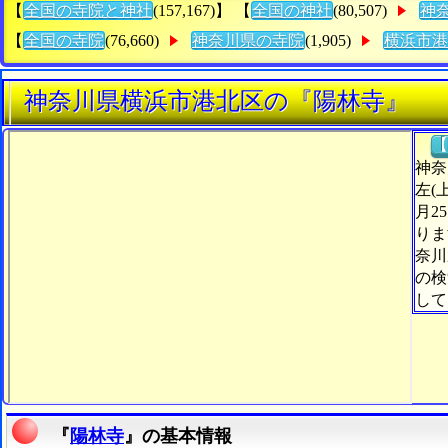
【
全国の寺院と神社
(157,167)】 【
全国の神社
(80,507)
神
【
全国の寺院
(76,660)
神奈川県の寺院
(1,905)
横浜市港
神奈川県横浜市港北区の『陽林寺』
【
神奈
左(
月2
りま
奈川
の検
して
『
陽林寺
』の基本情報