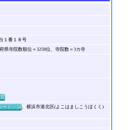
台１番１８号
県寺院数順位＝3258位、寺院数＝3カ寺
窓
ード = 14
、横浜市港北区(よこはましこうほくく)