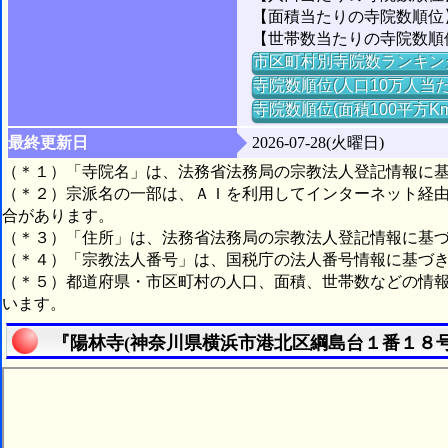
【面積当たりの寺院数順位】
【世帯数当たりの寺院数順位】
市区町村別寺院数ランキン
寺院数順位(人口10万人当た
寺院数順位(面積100平方K
最終更新日
2026-07-28(火曜日)
（＊１）「寺院名」は、法務省法務局の宗教法人登記情報に
（＊２）宗派名の一部は、ＡＩを利用してインターネット経
合があります。
（＊３）「住所」は、法務省法務局の宗教法人登記情報に基
（＊４）「宗教法人番号」は、国税庁の法人番号情報に基づ
（＊５）都道府県・市区町村の人口、面積、世帯数などの情
います。
『陽林寺(神奈川県横浜市港北区綱島台１番１８号