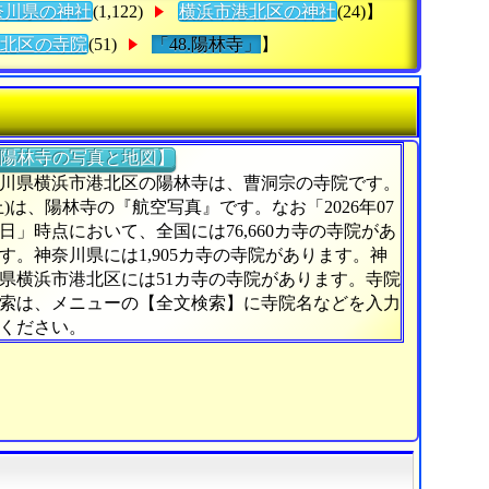
奈川県の神社
(1,122)
横浜市港北区の神社
(24)】
北区の寺院
(51)
「48.陽林寺」
】
陽林寺の写真と地図】
川県横浜市港北区の陽林寺は、曹洞宗の寺院です。
上)は、陽林寺の『航空写真』です。なお「2026年07
5日」時点において、全国には76,660カ寺の寺院があ
す。神奈川県には1,905カ寺の寺院があります。神
県横浜市港北区には51カ寺の寺院があります。寺院
索は、メニューの【全文検索】に寺院名などを入力
ください。