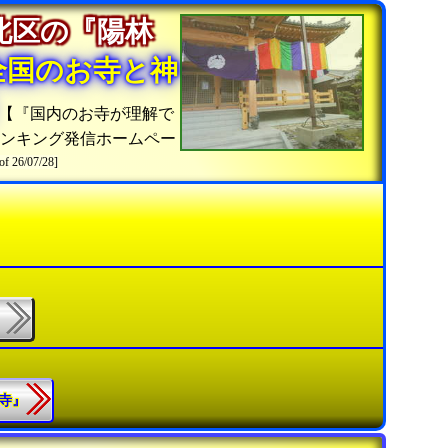
北区の『陽林
全国のお寺と神
【『国内のお寺が理解で
ランキング発信ホームペー
of 26/07/28]
』
勝寺』