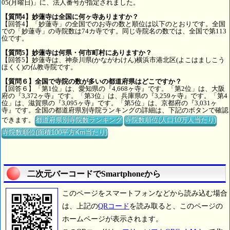
05(月曜日)」に、法人番号が指定されました。
【質問4】妙蓮寺は全国に何ヶ寺ありますか？
【回答4】「妙蓮寺」の全国でのお寺の数と順位は以下のとおりです。全国
での「妙蓮寺」の寺院数は74カ寺です。同じ寺院名の数では、全国で第113
位です。
【質問5】妙蓮寺は何県・何市町村にありますか？
【回答5】妙蓮寺は、神奈川県(かながわけん)横浜市港北区(よこはましこう
ほくく)の仏教寺院です。
【質問６】全国で寺院の数が多いの都道府県はどこですか？
【回答６】「第1位」は、愛知県の『4,668ヶ寺』です。「第2位」は、大阪
府の『3,372ヶ寺』です。「第3位」は、兵庫県の『3,259ヶ寺』です。「第4
位」は、滋賀県の『3,095ヶ寺』です。「第5位」は、京都府の『3,031ヶ
寺』です。全国の都道府県別寺院ランキングの詳細は、下記のボタンで確認
できます。
都道府県別寺院数ランキング
寺院数順位(人口10万人当たり)
寺院数順位(面積100平方Km当たり)
二次元バーコードでSmartphoneから
このページをスマートフォンなどから読み込む場合
は、上記の
QRコード
を読み取ると、このページの
ホームページが表示されます。