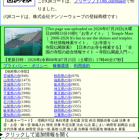
このQRコードは、
フリーソフトQRCodeMaker
で作
りました。
（QRコードは、株式会社デンソーウェーブの登録商標です）
[This page was uploaded on 2026年07月28日(火曜
日)08時33分10秒]
『お寺メイト』 ｜ Temple Mate
｜
2006-2026
It's fun to see
the shrines and temples.
「寺社情報検索サイト」
《お寺巡り・
寺院仏閣探索》
【日本のお寺を検索する】
「全
国の寺院の総合情報サイト ～寺院仏閣超入門～」
【更新日時：2026年(令和08年)07月25日（土曜日）17時46分37秒】
プライバシー・ポリシー
、
稼働環境
、
利用規約
【他府県の寺院】
宮城県の寺
(940)
秋田県の寺
(679)
山形県の寺
(1473)
福島県の寺
(1530)
茨城県の寺
(1275)
栃木県の寺
(983)
群馬県の寺
(1199)
埼玉県の寺
(2225)
千葉県の寺
(2998)
東京都の寺
(2887)
新潟県の寺
(2795)
富山県の寺
(1604)
石川県の寺
(1380)
福井県の寺
(1687)
山梨県の寺
(1490)
長野県の寺
(1555)
岐阜県の寺
(2302)
静岡県の寺
(2602)
愛知県の寺
(4668)
三重県の寺
(2342)
【仏教キーワード】：埋葬許可証 角柱塔婆 合祀墓 宗旨 終活 開眼供養 仏縁 法事 本
堂・お堂・御々堂 御魂入れ 帰依 供養 年忌法要 法会 仏法 墓じまい 納骨室 副葬品 お盆
永代供養 戒名 納骨堂 倶会一処 墓相 仏恩 個人墓 合葬墓 寺院墓地 御魂抜き 家墓
クリックして追加情報を開く