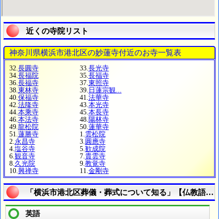
近くの寺院リスト
神奈川県横浜市港北区の妙蓮寺付近のお寺一覧表
32.
長圓寺
33.
長光寺
34.
長福院
35.
長福寺
36.
長福寺
37.
東照寺
38.
東林寺
39.
日蓮宗観...
40.
保福寺
41.
法華寺
42.
法隆寺
43.
本光寺
44.
本乘寺
45.
本長寺
46.
本法寺
48.
陽林寺
49.
龍松院
50.
蓮華寺
51.
蓮勝寺
1.
雲松院
2.
永昌寺
3.
圓應寺
4.
塩谷寺
5.
歓成院
6.
観音寺
7.
貴雲寺
8.
久光院
9.
教覚寺
10.
興禅寺
11.
金剛寺
「横浜市港北区葬儀・葬式について知る」【仏教語を
英語