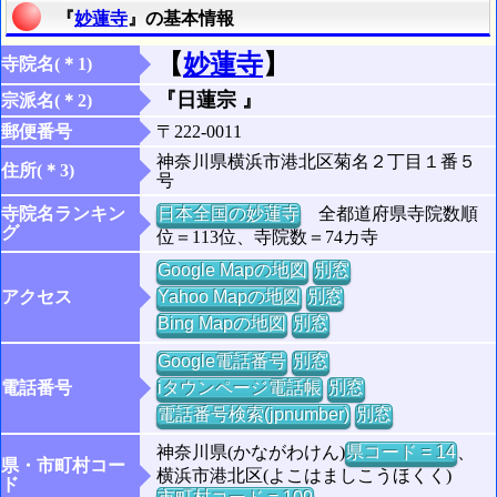
『
妙蓮寺
』の基本情報
【
妙蓮寺
】
寺院名(＊1)
『日蓮宗 』
宗派名(＊2)
郵便番号
〒222-0011
神奈川県横浜市港北区菊名２丁目１番５
住所(＊3)
号
寺院名ランキン
日本全国の妙蓮寺
全都道府県寺院数順
グ
位＝113位、寺院数＝74カ寺
Google Mapの地図
別窓
アクセス
Yahoo Mapの地図
別窓
Bing Mapの地図
別窓
Google電話番号
別窓
電話番号
iタウンページ電話帳
別窓
電話番号検索(jpnumber)
別窓
神奈川県(かながわけん)
県コード = 14
、
県・市町村コー
横浜市港北区(よこはましこうほくく)
ド