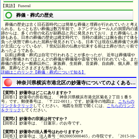
【英語】 Funeral
葬儀・葬式の歴史
葬儀の歴史は古く旧石器時代には簡単な葬儀と埋葬が行われていたと考え
られる。もっとも古い葬儀は数万年前で、ネアンデルタール人の洞窟内の遺
跡からは、多くの骨の化石が副葬品と共に発見されており、また葬儀らしき
跡もある。日本の葬儀の歴史は縄文時代で、当時の遺跡には腕を曲げて体を
負った状態で葬られた屈葬が発見されている。日本では現在仏教葬儀で火葬
が主流になっているが、７世紀以前の仏教が伝来する前は土葬が当たり前で
あったようである。
以前は葬儀・葬式は自宅で行われることが多かったが、 近年は葬儀場や
斎場が整備されてほとんどの葬儀が葬儀場や斎場で執り行われている。また
葬儀の形式も一般葬以外に、家族葬、生前葬、音楽葬、自由葬、個人葬、密
葬、直葬などさまざまな形がある。
詳細はこのリンク【葬儀・葬式について知る】
神奈川県横浜市港北区の妙蓮寺についてのよくある質
【質問1】妙蓮寺はどこにありますか？
【回答1】妙蓮寺の所在地は、「神奈川県横浜市港北区菊名２丁目１番５
号」です。郵便番号は、「〒222-0011」です。妙蓮寺の地図は、
こちらの
リンクをクリック
してください。 地図を別窓で開くには、
こちらのリンク
をクリック
してください。
【質問2】妙蓮寺の宗派は何ですか？
【回答2】妙蓮寺は、「日蓮宗」のお寺です。
【質問3】妙蓮寺の法人番号はわかりますか？
【回答3】妙蓮寺は、法人番号「8020005000465」の寺院です。「2015-10-