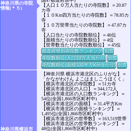
国47都道府県中)
神奈川県の寺院
【人口１０万人当たりの寺院数】＝20.87
情報(＊５)
カ寺
【１０Km四方当たりの寺院数】＝78.85カ
寺
【１０万世帯当たりの寺院数】＝47.87カ
寺
【人口当たりの寺院数順位】＝46位
【面積当たりの寺院数順位】＝4位
【世帯数当たりの寺院数順位】＝45位
都道府県別寺院数ランキング
別窓
寺院数順位(人口10万人当たり)
別窓
寺院数順位(面積100平方Km当たり)
別窓
【神奈川県 横浜市港北区のふりがな】＝
「かながわけん よこはましこうほくく」
【横浜市港北区の寺院数】＝51カ寺
【横浜市港北区の人口】＝344,172人
【横浜市港北区の人口数ランキング】＝
54位(全国1,866市区町村中)
【横浜市港北区の面積】＝31.4平方Km
【横浜市港北区の面積ランキング】＝
1,495位(全国1,866市区町村中)
【横浜市港北区の世帯数】＝163,519世帯
【横浜市港北区の世帯数ランキング】＝
48位(全国1,866市区町村中)
神奈川県横浜市