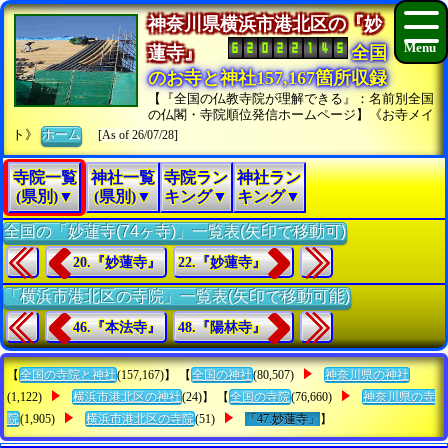
神奈川県横浜市港北区の『妙
蓮寺』
全国
のお寺と神社157,167箇所収録
【『全国の仏教寺院が理解できる』：名前別全国
の仏閣・寺院順位発信ホームページ】《お寺メイ
ト》
ホーム
[As of 26/07/28]
寺院一覧
神社一覧
寺院ラン
神社ラン
(県別)▼
(県別)▼
キング▼
キング▼
全国の「妙蓮寺(74ヶ寺)」一覧表(矢印で移動可)
20.『妙蓮寺』
22.『妙蓮寺』
「横浜市港北区の寺院」一覧表(矢印で移動可能)
46.『本法寺』
48.『陽林寺』
【
全国の寺院と神社
(157,167)】 【
全国の神社
(80,507)
神奈川県の神社
(1,122)
横浜市港北区の神社
(24)】 【
全国の寺院
(76,660)
神奈川県の寺
院
(1,905)
横浜市港北区の寺院
(51)
「47.妙蓮寺」
】