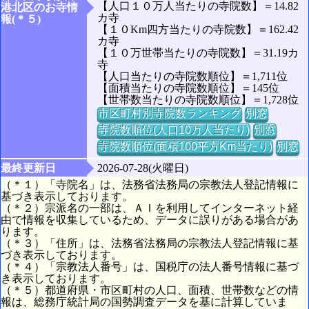
【人口１０万人当たりの寺院数】＝14.82
港北区のお寺情
カ寺
報(＊５)
【１０Km四方当たりの寺院数】＝162.42
カ寺
【１０万世帯当たりの寺院数】＝31.19カ
寺
【人口当たりの寺院数順位】＝1,711位
【面積当たりの寺院数順位】＝145位
【世帯数当たりの寺院数順位】＝1,728位
市区町村別寺院数ランキング
別窓
寺院数順位(人口10万人当たり)
別窓
寺院数順位(面積100平方Km当たり)
別窓
最終更新日
2026-07-28(火曜日)
（＊１）「寺院名」は、法務省法務局の宗教法人登記情報に
基づき表示しております。
（＊２）宗派名の一部は、ＡＩを利用してインターネット経
由で情報を収集しているため、データに誤りがある場合があ
ります。
（＊３）「住所」は、法務省法務局の宗教法人登記情報に基
づき表示しております。
（＊４）「宗教法人番号」は、国税庁の法人番号情報に基づ
き表示しております。
（＊５）都道府県・市区町村の人口、面積、世帯数などの情
報は、総務庁統計局の国勢調査データを基に計算していま