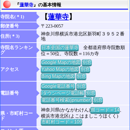
『
蓮華寺
』の基本情報
【
蓮華寺
】
寺院名(＊1)
郵便番号
〒223-0057
神奈川県横浜市港北区新羽町３９５２番
住所(＊3)
地
寺院名ランキン
日本全国の蓮華寺
全都道府県寺院数順
グ
位＝50位、寺院数＝116カ寺
Google Mapの地図
別窓
アクセス
Yahoo Mapの地図
別窓
Bing Mapの地図
別窓
Google電話番号
別窓
電話番号
iタウンページ電話帳
別窓
電話番号検索(jpnumber)
別窓
神奈川県(かながわけん)
県コード = 14
、
県・市町村コー
横浜市港北区(よこはましこうほくく)
ド
市町村コード = 109