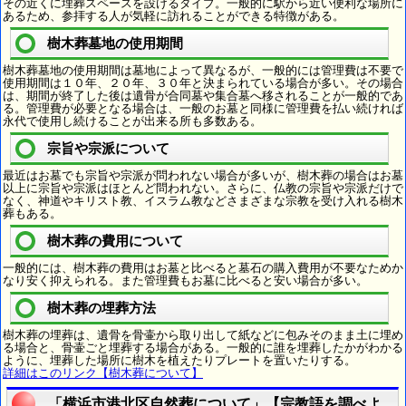
その近くに埋葬スペースを設けるタイプ。一般的に駅から近い便利な場所に
あるため、参拝する人が気軽に訪れることができる特徴がある。
樹木葬墓地の使用期間
樹木葬墓地の使用期間は墓地によって異なるが、一般的には管理費は不要で
使用期間は１０年、２０年、３０年と決まられている場合が多い。その場合
は、期間が終了した後は遺骨が合同墓や集合墓へ移されることが一般的であ
る。管理費が必要となる場合は、一般のお墓と同様に管理費を払い続ければ
永代で使用し続けることが出来る所も多数ある。
宗旨や宗派について
最近はお墓でも宗旨や宗派が問われない場合が多いが、樹木葬の場合はお墓
以上に宗旨や宗派はほとんど問われない。さらに、仏教の宗旨や宗派だけで
なく、神道やキリスト教、イスラム教などさまざまな宗教を受け入れる樹木
葬もある。
樹木葬の費用について
一般的には、樹木葬の費用はお墓と比べると墓石の購入費用が不要なためか
なり安く抑えられる。また管理費もお墓に比べると安い場合が多い。
樹木葬の埋葬方法
樹木葬の埋葬は、遺骨を骨壷から取り出して紙などに包みそのまま土に埋め
る場合と、骨壷ごと埋葬する場合がある。一般的に誰を埋葬したかがわかる
ように、埋葬した場所に樹木を植えたりプレートを置いたりする。
詳細はこのリンク【樹木葬について】
「横浜市港北区自然葬について」【宗教語を調べよう