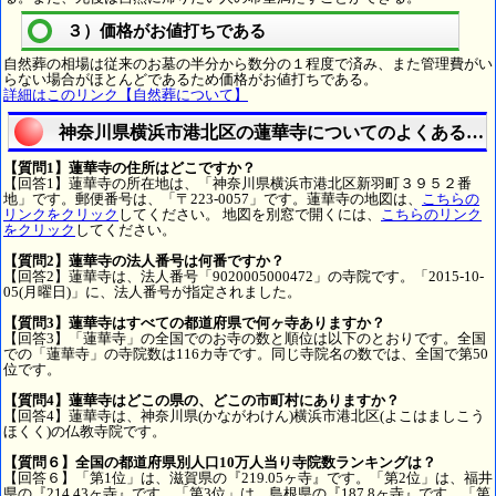
３）価格がお値打ちである
自然葬の相場は従来のお墓の半分から数分の１程度で済み、また管理費がい
らない場合がほとんどであるため価格がお値打ちである。
詳細はこのリンク【自然葬について】
神奈川県横浜市港北区の蓮華寺についてのよくある質
【質問1】蓮華寺の住所はどこですか？
【回答1】蓮華寺の所在地は、「神奈川県横浜市港北区新羽町３９５２番
地」です。郵便番号は、「〒223-0057」です。蓮華寺の地図は、
こちらの
リンクをクリック
してください。 地図を別窓で開くには、
こちらのリンク
をクリック
してください。
【質問2】蓮華寺の法人番号は何番ですか？
【回答2】蓮華寺は、法人番号「9020005000472」の寺院です。「2015-10-
05(月曜日)」に、法人番号が指定されました。
【質問3】蓮華寺はすべての都道府県で何ヶ寺ありますか？
【回答3】「蓮華寺」の全国でのお寺の数と順位は以下のとおりです。全国
での「蓮華寺」の寺院数は116カ寺です。同じ寺院名の数では、全国で第50
位です。
【質問4】蓮華寺はどこの県の、どこの市町村にありますか？
【回答4】蓮華寺は、神奈川県(かながわけん)横浜市港北区(よこはましこう
ほくく)の仏教寺院です。
【質問６】全国の都道府県別人口10万人当り寺院数ランキングは？
【回答６】「第1位」は、滋賀県の『219.05ヶ寺』です。「第2位」は、福井
県の『214.43ヶ寺』です。「第3位」は、島根県の『187.8ヶ寺』です。「第