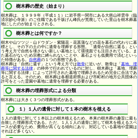
樹木葬の歴史（始まり）
樹木葬は、１９９９年（平成１１）に岩手県一関市にある大慈山祥雲寺（臨
済宗妙心寺派）のご住職である千坂げん峰氏が荒廃していた里山を樹木葬墓
地にしたのが始まりとされる。
樹木葬とは何ですか？
樹木や山ツツジ・山ドウダン・紫陽花・花菖蒲などの花を墓石の代わりに墓
標とし、その下の土の中に遺骨を埋葬する形態。「遺骨が自然に還る」とい
う考え方で自然を壊さない新しい墓地として環境面でも注目されている。ま
た墓石がないため宗教に縛られないことや、墓石よりも低費用で済むといっ
た特徴がある。
自然葬
の１つの形態である。
樹木葬は「自然に還す」という考え方では
散骨
に近いが、散骨は「
墓地、埋
葬等に関する法律
」の枠外で行われているのに対し、樹木葬は「墓地、埋葬
等に関する法律」によって許可された墓地で埋葬されるため完全に合法であ
ると言える。そのため、樹木葬は各都道府県および市町村の地方公共団体の
許可をとった霊園や墓地に遺骨を埋葬する必要がある。
樹木葬の埋葬形式による分類
樹木葬には大きく３つの埋葬形式がある。
１）１人の遺骨に対して１本の樹木を植える
１人の遺骨に対して１本以上の樹木植えるため、本来の樹木葬の趣旨に最も
合致した埋葬形式である。ただ、１人１人の遺骨に対して樹木を植えるスペ
ースが必要なため、費用が高くなる傾向にあり、対応している墓地や霊園は
それほど多くない。