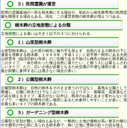
３）民間霊園が運営
民間の霊園墓地の一部を樹木葬にする場合や、初めから樹木葬専用の民間霊
園を開発する場合もある。現在、この運営形態の樹木葬が増えつつある。
樹木葬の立地形態による分類
立地形態による違いは大きく以下の３つに分けられる。
１）山里型樹木葬
山里型樹木葬は、山や里の樹木に極力手を加えず、自然のままの樹木の下に
遺骨を埋葬する樹木葬。１９９９年（平成１１）に岩手県一関市にある大慈
山祥雲寺（臨済宗妙心寺派）のご住職である千坂げん峰氏が始めた樹木葬は
このタイプ。「命が終わった後は自然に還りたい」と願う人には最もふさわ
しいタイプ。ただ、広い土地が必要となるため交通の不便な場所が多く、家
族が頻繁に参拝するには適さない場合が多い。
２）公園型樹木葬
公園型樹木葬は、自然の樹木をそのまま使うのではなく、墓地を公園として
整備し、公園に樹木だけでなく山ツツジ・山ドウダン・紫陽花・花菖蒲など
の花を植えるタイプ。墓石がない以外は、既存のお墓とあまり変わらないタ
イプで、一般的に利便性の良い場所にあるため参拝しやすいことが多い。現
在最も多いタイプの樹木葬である。
３）ガーデニング型樹木葬
公園型と区別が難しい場合もあるが、一般的に土地の価格が高い東京の都心
や大都市の中心部に見られる樹木葬で、狭い土地に季節の折々の花を植え、