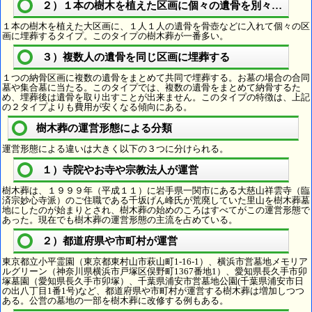
２）１本の樹木を植えた区画に個々の遺骨を別々に埋葬
１本の樹木を植えた大区画に、１人１人の遺骨を骨壺などに入れて個々の区
画に埋葬するタイプ。このタイプの樹木葬が一番多い。
３）複数人の遺骨を同じ区画に埋葬する
１つの納骨区画に複数の遺骨をまとめて共同で埋葬する。お墓の場合の合同
墓や集合墓に当たる。このタイプでは、複数の遺骨をまとめて納骨するた
め、埋葬後は遺骨を取り出すことが出来ません。このタイプの特徴は、上記
の２タイプよりも費用が安くなる傾向にある。
樹木葬の運営形態による分類
運営形態による違いは大きく以下の３つに分けられる。
１）寺院やお寺や宗教法人が運営
樹木葬は、１９９９年（平成１１）に岩手県一関市にある大慈山祥雲寺（臨
済宗妙心寺派）のご住職である千坂げん峰氏が荒廃していた里山を樹木葬墓
地にしたのが始まりとされ、樹木葬の始めのころはすべてがこの運営形態で
あった。現在でも樹木葬の運営形態の主流を占めている。
２）都道府県や市町村が運営
東京都立小平霊園（東京都東村山市萩山町1-16-1）、横浜市営墓地メモリア
ルグリーン（神奈川県横浜市戸塚区俣野町1367番地1）、愛知県長久手市卯
塚墓園（愛知県長久手市卯塚）、千葉県浦安市営墓地公園(千葉県浦安市日
の出八丁目1番1号)など、都道府県や市町村が運営する樹木葬は増加しつつ
ある。公営の墓地の一部を樹木葬に改修する例もある。