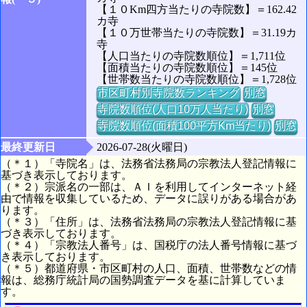
【１０Km四方当たりの寺院数】＝162.42
カ寺
【１０万世帯当たりの寺院数】＝31.19カ
寺
【人口当たりの寺院数順位】＝1,711位
【面積当たりの寺院数順位】＝145位
【世帯数当たりの寺院数順位】＝1,728位
市区町村別寺院数ランキング
別窓
寺院数順位(人口10万人当たり)
別窓
寺院数順位(面積100平方Km当たり)
別窓
最終更新日
2026-07-28(火曜日)
（＊１）「寺院名」は、法務省法務局の宗教法人登記情報に
基づき表示しております。
（＊２）宗派名の一部は、ＡＩを利用してインターネット経
由で情報を収集しているため、データに誤りがある場合があ
ります。
（＊３）「住所」は、法務省法務局の宗教法人登記情報に基
づき表示しております。
（＊４）「宗教法人番号」は、国税庁の法人番号情報に基づ
き表示しております。
（＊５）都道府県・市区町村の人口、面積、世帯数などの情
報は、総務庁統計局の国勢調査データを基に計算していま
す。