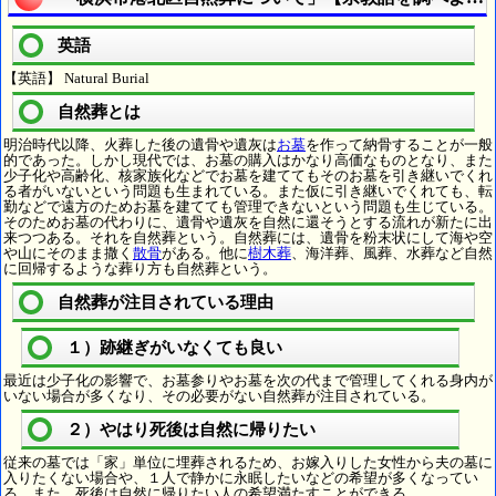
英語
【英語】 Natural Burial
自然葬とは
明治時代以降、火葬した後の遺骨や遺灰は
お墓
を作って納骨することが一般
的であった。しかし現代では、お墓の購入はかなり高価なものとなり、また
少子化や高齢化、核家族化などでお墓を建ててもそのお墓を引き継いでくれ
る者がいないという問題も生まれている。また仮に引き継いでくれても、転
勤などで遠方のためお墓を建てても管理できないという問題も生じている。
そのためお墓の代わりに、遺骨や遺灰を自然に還そうとする流れが新たに出
来つつある。それを自然葬という。自然葬には、遺骨を粉末状にして海や空
や山にそのまま撒く
散骨
がある。他に
樹木葬
、海洋葬、風葬、水葬など自然
に回帰するような葬り方も自然葬という。
自然葬が注目されている理由
１）跡継ぎがいなくても良い
最近は少子化の影響で、お墓参りやお墓を次の代まで管理してくれる身内が
いない場合が多くなり、その必要がない自然葬が注目されている。
２）やはり死後は自然に帰りたい
従来の墓では「家」単位に埋葬されるため、お嫁入りした女性から夫の墓に
入りたくない場合や、１人で静かに永眠したいなどの希望が多くなってい
る。また、死後は自然に帰りたい人の希望満たすことができる。