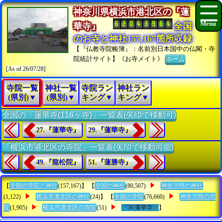
神奈川県横浜市港北区の『蓮
華寺』
全国
のお寺と神社157,167箇所収録
【『仏教寺院帳簿』：名前別日本国中の仏閣・寺
院統計サイト】《お寺メイト》
ホーム
[As of 26/07/28]
寺院一覧
神社一覧
寺院ラン
神社ラン
(県別)▼
(県別)▼
キング▼
キング▼
全国の「蓮華寺(116ヶ寺)」一覧表(矢印で移動可)
27.『蓮華寺』
29.『蓮華寺』
「横浜市港北区の寺院」一覧表(矢印で移動可能)
49.『龍松院』
51.『蓮勝寺』
【
全国の寺院と神社
(157,167)】 【
全国の神社
(80,507)
神奈川県の神社
(1,122)
横浜市港北区の神社
(24)】 【
全国の寺院
(76,660)
神奈川県の寺
院
(1,905)
横浜市港北区の寺院
(51)
「50.蓮華寺」
】