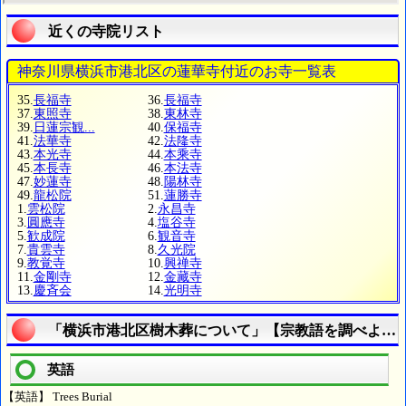
近くの寺院リスト
神奈川県横浜市港北区の蓮華寺付近のお寺一覧表
35.
長福寺
36.
長福寺
37.
東照寺
38.
東林寺
39.
日蓮宗観...
40.
保福寺
41.
法華寺
42.
法隆寺
43.
本光寺
44.
本乘寺
45.
本長寺
46.
本法寺
47.
妙蓮寺
48.
陽林寺
49.
龍松院
51.
蓮勝寺
1.
雲松院
2.
永昌寺
3.
圓應寺
4.
塩谷寺
5.
歓成院
6.
観音寺
7.
貴雲寺
8.
久光院
9.
教覚寺
10.
興禅寺
11.
金剛寺
12.
金藏寺
13.
慶斉会
14.
光明寺
「横浜市港北区樹木葬について」【宗教語を調べよう
英語
【英語】 Trees Burial