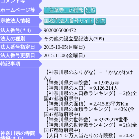
コメント等
ホームページ等
「蓮華寺」の情報
別窓
宗教法人情報
国税庁法人番号サイト
別窓
法人番号(＊4)
9020005000472
法人の種別
その他の設立登記法人(399)
法人番号指定日
2015-10-05(月曜日)
法人番号更新日
2015-11-06(金曜日)
特記事項
【神奈川県のふりがな】＝「かながわけ
ん」
【神奈川県の寺院数】＝1,905カ寺
【神奈川県の人口】＝9,126,214人
【神奈川県の人口数ランキング】＝2位(全
国47都道府県中)
【神奈川県の面積】＝2,415.83平方Km
【神奈川県の面積ランキング】＝43位(全
国47都道府県中)
【神奈川県の世帯数】＝3,979,278世帯
【神奈川県の世帯数ランキング】＝2位(全
国47都道府県中)
神奈川県の寺院
【人口１０万人当たりの寺院数】＝20.87
情報(＊５)