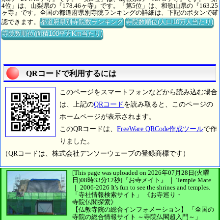
4位」は、山梨県の『178.46ヶ寺』です。「第5位」は、和歌山県の『163.25
ヶ寺』です。全国の都道府県別寺院ランキングの詳細は、下記のボタンで確
認できます。
都道府県別寺院数ランキング
寺院数順位(人口10万人当たり)
寺院数順位(面積100平方Km当たり)
QRコードで利用するには
このページをスマートフォンなどから読み込む場合
は、上記の
QRコード
を読み取ると、このページの
ホームページが表示されます。
このQRコードは、
FreeWare QRCode作成ツール
で作
りました。
（QRコードは、株式会社デンソーウェーブの登録商標です）
[This page was uploaded on 2026年07月28日(火曜
日)08時33分12秒]
『お寺メイト』 ｜ Temple Mate
｜
2006-2026
It's fun to see
the shrines and temples.
「寺社情報検索サイト」
《お寺巡り・
寺院仏閣探索》
【仏教寺院の総合インフォメーション】
「全国の
寺院の総合情報サイト ～寺院仏閣超入門～」