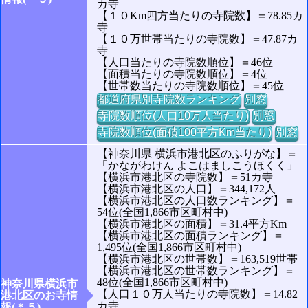
カ寺
【１０Km四方当たりの寺院数】＝78.85カ
寺
【１０万世帯当たりの寺院数】＝47.87カ
寺
【人口当たりの寺院数順位】＝46位
【面積当たりの寺院数順位】＝4位
【世帯数当たりの寺院数順位】＝45位
都道府県別寺院数ランキング
別窓
寺院数順位(人口10万人当たり)
別窓
寺院数順位(面積100平方Km当たり)
別窓
【神奈川県 横浜市港北区のふりがな】＝
「かながわけん よこはましこうほくく」
【横浜市港北区の寺院数】＝51カ寺
【横浜市港北区の人口】＝344,172人
【横浜市港北区の人口数ランキング】＝
54位(全国1,866市区町村中)
【横浜市港北区の面積】＝31.4平方Km
【横浜市港北区の面積ランキング】＝
1,495位(全国1,866市区町村中)
【横浜市港北区の世帯数】＝163,519世帯
【横浜市港北区の世帯数ランキング】＝
48位(全国1,866市区町村中)
神奈川県横浜市
【人口１０万人当たりの寺院数】＝14.82
港北区のお寺情
カ寺
報(＊５)