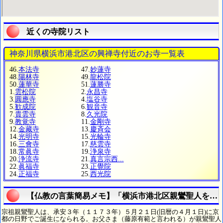
近くの寺院リスト
神奈川県横浜市港北区の興禅寺付近のお寺一覧表
46.
本法寺
47.
妙蓮寺
48.
陽林寺
49.
龍松院
50.
蓮華寺
51.
蓮勝寺
1.
雲松院
2.
永昌寺
3.
圓應寺
4.
塩谷寺
5.
歓成院
6.
観音寺
7.
貴雲寺
8.
久光院
9.
教覚寺
11.
金剛寺
12.
金藏寺
13.
慶斉会
14.
光明寺
15.
光輪寺
16.
三會寺
17.
慈雲寺
18.
常眞寺
19.
浄泉寺
20.
浄流寺
21.
真言宗西...
22.
眞福寺
23.
正覺院
24.
正福寺
25.
西光院
【仏教の言葉簡易メモ】「横浜市港北区親鸞聖人を理
宗祖親鸞聖人は、承安３年（１１７３年）５月２１日(旧暦の４月１日)に京
都の日野でご誕生になられる。お父さま（藤原有範と言われる）が親鸞聖人