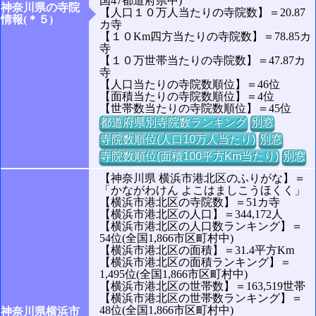
国47都道府県中)
神奈川県の寺院
【人口１０万人当たりの寺院数】＝20.87
情報(＊５)
カ寺
【１０Km四方当たりの寺院数】＝78.85カ
寺
【１０万世帯当たりの寺院数】＝47.87カ
寺
【人口当たりの寺院数順位】＝46位
【面積当たりの寺院数順位】＝4位
【世帯数当たりの寺院数順位】＝45位
都道府県別寺院数ランキング
別窓
寺院数順位(人口10万人当たり)
別窓
寺院数順位(面積100平方Km当たり)
別窓
【神奈川県 横浜市港北区のふりがな】＝
「かながわけん よこはましこうほくく」
【横浜市港北区の寺院数】＝51カ寺
【横浜市港北区の人口】＝344,172人
【横浜市港北区の人口数ランキング】＝
54位(全国1,866市区町村中)
【横浜市港北区の面積】＝31.4平方Km
【横浜市港北区の面積ランキング】＝
1,495位(全国1,866市区町村中)
【横浜市港北区の世帯数】＝163,519世帯
【横浜市港北区の世帯数ランキング】＝
48位(全国1,866市区町村中)
神奈川県横浜市