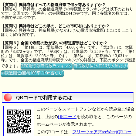
【質問4】興禅寺はすべての都道府県で何ヶ寺ありますか？
【回答4】「興禅寺」の全都道府県での寺院数とランキングは以下のとおり
です。全国での「興禅寺」の寺院数は44カ寺です。同じ寺院名の数では、
全国で第231位です。
【質問5】興禅寺はどこの県の、どこの市町村にありますか？
【回答5】興禅寺は、神奈川県(かながわけん)横浜市港北区(よこはましこう
ほくく)の寺院です。
【質問６】全国で寺院の数が多いの都道府県はどこですか？
【回答６】「第1位」は、愛知県の『4,668ヶ寺』です。「第2位」は、大阪
府の『3,372ヶ寺』です。「第3位」は、兵庫県の『3,259ヶ寺』です。「第4
位」は、滋賀県の『3,095ヶ寺』です。「第5位」は、京都府の『3,031ヶ
寺』です。全国の都道府県別寺院ランキングの詳細は、下記のボタンで確認
できます。
都道府県別寺院数ランキング
寺院数順位(人口10万人当たり)
寺院数順位(面積100平方Km当たり)
QRコードで利用するには
このページをスマートフォンなどから読み込む場合
は、上記の
QRコード
を読み取ると、このページの
ホームページが表示されます。
このQRコードは、
フリーウェア(FreeWare)QRコー