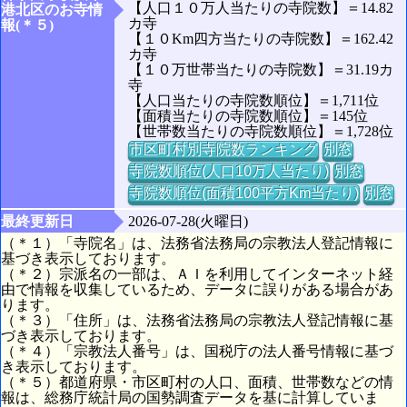
【人口１０万人当たりの寺院数】＝14.82
港北区のお寺情
カ寺
報(＊５)
【１０Km四方当たりの寺院数】＝162.42
カ寺
【１０万世帯当たりの寺院数】＝31.19カ
寺
【人口当たりの寺院数順位】＝1,711位
【面積当たりの寺院数順位】＝145位
【世帯数当たりの寺院数順位】＝1,728位
市区町村別寺院数ランキング
別窓
寺院数順位(人口10万人当たり)
別窓
寺院数順位(面積100平方Km当たり)
別窓
最終更新日
2026-07-28(火曜日)
（＊１）「寺院名」は、法務省法務局の宗教法人登記情報に
基づき表示しております。
（＊２）宗派名の一部は、ＡＩを利用してインターネット経
由で情報を収集しているため、データに誤りがある場合があ
ります。
（＊３）「住所」は、法務省法務局の宗教法人登記情報に基
づき表示しております。
（＊４）「宗教法人番号」は、国税庁の法人番号情報に基づ
き表示しております。
（＊５）都道府県・市区町村の人口、面積、世帯数などの情
報は、総務庁統計局の国勢調査データを基に計算していま