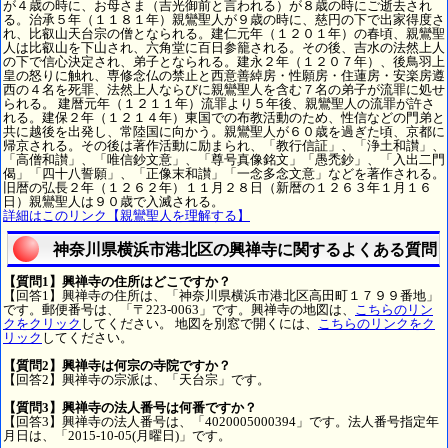
が４歳の時に、お母さま（吉光御前と言われる）が８歳の時にご逝去され
る。治承５年（１１８１年）親鸞聖人が９歳の時に、慈円の下で出家得度さ
れ、比叡山天台宗の僧となられる。建仁元年（１２０１年）の春頃、親鸞聖
人は比叡山を下山され、六角堂に百日参籠される。その後、吉水の法然上人
の下で信心決定され、弟子となられる。建永２年（１２０７年）、後鳥羽上
皇の怒りに触れ、専修念仏の禁止と西意善綽房・性願房・住蓮房・安楽房遵
西の４名を死罪、法然上人ならびに親鸞聖人を含む７名の弟子が流罪に処せ
られる。 建暦元年（１２１１年）流罪より５年後、親鸞聖人の流罪が許さ
れる。建保２年（１２１４年）東国での布教活動のため、性信などの門弟と
共に越後を出発し、常陸国に向かう。親鸞聖人が６０歳を過ぎた頃、京都に
帰京される。その後は著作活動に励まられ、「教行信証」、「浄土和讃」、
「高僧和讃」、「唯信鈔文意」、「尊号真像銘文」「愚禿鈔」、「入出二門
偈」「四十八誓願」、「正像末和讃」「一念多念文意」などを著作される。
旧暦の弘長２年（１２６２年）１１月２８日（新暦の１２６３年１月１６
日）親鸞聖人は９０歳で入滅される。
詳細はこのリンク【親鸞聖人を理解する】
神奈川県横浜市港北区の興禅寺に関するよくある質問
【質問1】興禅寺の住所はどこですか？
【回答1】興禅寺の住所は、「神奈川県横浜市港北区高田町１７９９番地」
です。郵便番号は、「〒223-0063」です。興禅寺の地図は、
こちらのリン
クをクリック
してください。 地図を別窓で開くには、
こちらのリンクをク
リック
してください。
【質問2】興禅寺は何宗の寺院ですか？
【回答2】興禅寺の宗派は、「天台宗」です。
【質問3】興禅寺の法人番号は何番ですか？
【回答3】興禅寺の法人番号は、「4020005000394」です。法人番号指定年
月日は、「2015-10-05(月曜日)」です。