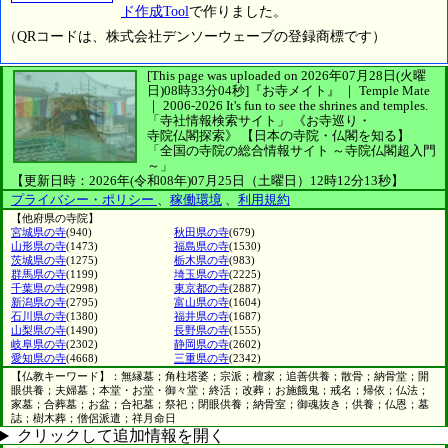
ド作成Tool
で作りました。
（QRコードは、株式会社デンソーウェーブの登録商標です）
[This page was uploaded on 2026年07月28日(火曜
日)08時33分04秒]
『お寺メイト』 ｜ Temple Mate
｜
2006-2026
It's fun to see
the shrines and temples.
「寺社情報検索サイト」
《お寺巡り・
寺院仏閣探索》
【日本の寺院・仏閣を知る】
「全国の寺院の総合情報サイト ～寺院仏閣超入門
～」
【更新日時：2026年(令和08年)07月25日（土曜日）12時12分13秒】
プライバシー・ポリシー
、
稼働環境
、
利用規約
【他府県の寺院】
宮城県の寺
(940)
秋田県の寺
(679)
山形県の寺
(1473)
福島県の寺
(1530)
茨城県の寺
(1275)
栃木県の寺
(983)
群馬県の寺
(1199)
埼玉県の寺
(2225)
千葉県の寺
(2998)
東京都の寺
(2887)
新潟県の寺
(2795)
富山県の寺
(1604)
石川県の寺
(1380)
福井県の寺
(1687)
山梨県の寺
(1490)
長野県の寺
(1555)
岐阜県の寺
(2302)
静岡県の寺
(2602)
愛知県の寺
(4668)
三重県の寺
(2342)
【仏教キーワード】：無縁墓；角柱塔婆；宗派；檀家；追善供養；散骨；納骨堂；開
眼供養；夫婦墓；本堂・お堂・御々堂；終活；改葬；お施餓鬼；戒名；帰依；仏法；
家墓；合葬墓；お盆；合祀墓；祭祀；閉眼供養；納骨室；御魂抜き；供養；仏恩；墓
誌；樹木葬；僧侶派遣；祥月命日
クリックして追加情報を開く