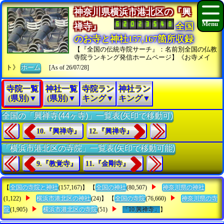
神奈川県横浜市港北区の『興
禅寺』
全国
のお寺と神社157,167箇所収録
【『全国の伝統寺院サーチ』：名前別全国の仏教
寺院ランキング発信ホームページ】《お寺メイ
ト》
ホーム
[As of 26/07/28]
寺院一覧
神社一覧
寺院ラン
神社ラン
(県別)▼
(県別)▼
キング▼
キング▼
全国の「興禅寺(44ヶ寺)」一覧表(矢印で移動可)
10.『興禅寺』
12.『興禅寺』
「横浜市港北区の寺院」一覧表(矢印で移動可能)
9.『教覚寺』
11.『金剛寺』
【
全国の寺院と神社
(157,167)】 【
全国の神社
(80,507)
神奈川県の神社
(1,122)
横浜市港北区の神社
(24)】 【
全国の寺院
(76,660)
神奈川県の寺
院
(1,905)
横浜市港北区の寺院
(51)
「10.興禅寺」
】