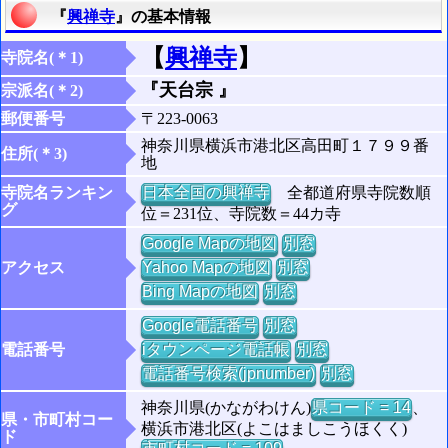
『
興禅寺
』の基本情報
【
興禅寺
】
寺院名(＊1)
『天台宗 』
宗派名(＊2)
郵便番号
〒223-0063
神奈川県横浜市港北区高田町１７９９番
住所(＊3)
地
寺院名ランキン
日本全国の興禅寺
全都道府県寺院数順
グ
位＝231位、寺院数＝44カ寺
Google Mapの地図
別窓
アクセス
Yahoo Mapの地図
別窓
Bing Mapの地図
別窓
Google電話番号
別窓
電話番号
iタウンページ電話帳
別窓
電話番号検索(jpnumber)
別窓
神奈川県(かながわけん)
県コード = 14
、
県・市町村コー
横浜市港北区(よこはましこうほくく)
ド