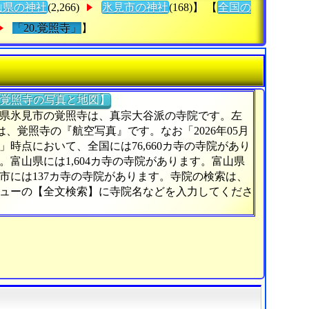
山県の神社
(2,266)
氷見市の神社
(168)】 【
全国の
「20.覚照寺」
】
覚照寺の写真と地図】
県氷見市の覚照寺は、真宗大谷派の寺院です。左
)は、覚照寺の『航空写真』です。なお「2026年05月
日」時点において、全国には76,660カ寺の寺院があり
。富山県には1,604カ寺の寺院があります。富山県
市には137カ寺の寺院があります。寺院の検索は、
ューの【全文検索】に寺院名などを入力してくださ