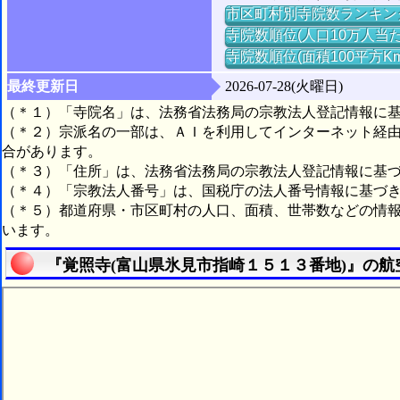
市区町村別寺院数ランキン
寺院数順位(人口10万人当た
寺院数順位(面積100平方K
最終更新日
2026-07-28(火曜日)
（＊１）「寺院名」は、法務省法務局の宗教法人登記情報に
（＊２）宗派名の一部は、ＡＩを利用してインターネット経
合があります。
（＊３）「住所」は、法務省法務局の宗教法人登記情報に基
（＊４）「宗教法人番号」は、国税庁の法人番号情報に基づ
（＊５）都道府県・市区町村の人口、面積、世帯数などの情
います。
『覚照寺(富山県氷見市指崎１５１３番地)』の航