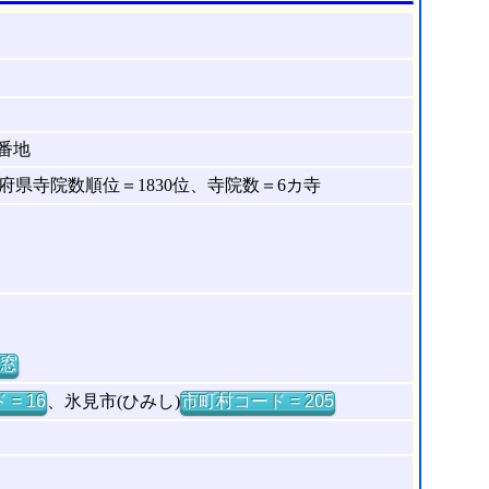
番地
県寺院数順位＝1830位、寺院数＝6カ寺
窓
= 16
、氷見市(ひみし)
市町村コード = 205