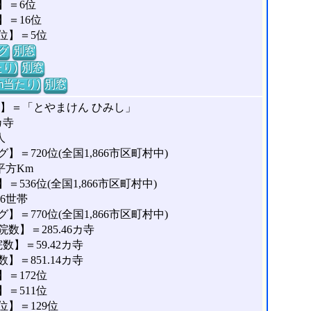
】＝6位
＝16位
位】＝5位
グ
別窓
り)
別窓
m当たり)
別窓
】＝「とやまけん ひみし」
カ寺
人
＝720位(全国1,866市区町村中)
平方Km
536位(全国1,866市区町村中)
96世帯
＝770位(全国1,866市区町村中)
】＝285.46カ寺
】＝59.42カ寺
＝851.14カ寺
＝172位
＝511位
】＝129位