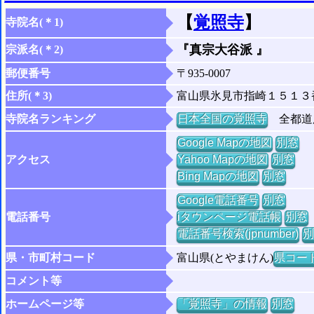
【
覚照寺
】
寺院名(＊1)
『真宗大谷派 』
宗派名(＊2)
郵便番号
〒935-0007
住所(＊3)
富山県氷見市指崎１５１３
寺院名ランキング
日本全国の覚照寺
全都道府
Google Mapの地図
別窓
アクセス
Yahoo Mapの地図
別窓
Bing Mapの地図
別窓
Google電話番号
別窓
電話番号
iタウンページ電話帳
別窓
電話番号検索(jpnumber)
別
県・市町村コード
富山県(とやまけん)
県コード 
コメント等
ホームページ等
「覚照寺」の情報
別窓