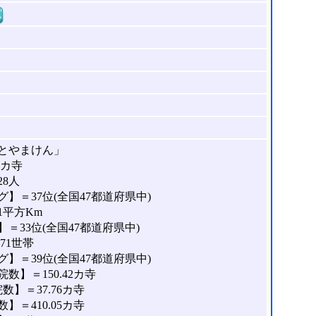
窓
とやまけん」
4カ寺
28人
】＝37位(全国47都道府県中)
1平方Km
＝33位(全国47都道府県中)
71世帯
】＝39位(全国47都道府県中)
】＝150.42カ寺
】＝37.76カ寺
＝410.05カ寺