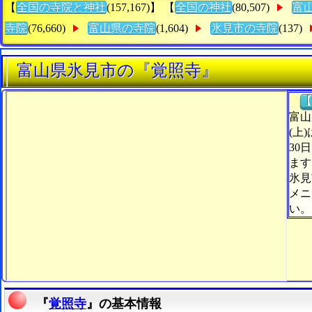
【
全国の寺院と神社
(157,167)】 【
全国の神社
(80,507)
富
寺院
(76,660)
富山県の寺院
(1,604)
氷見市の寺院
(137)
富山県氷見市の『覚照寺』
【
富山
(上
30
ます
氷見
メニ
い。
『
覚照寺
』の基本情報