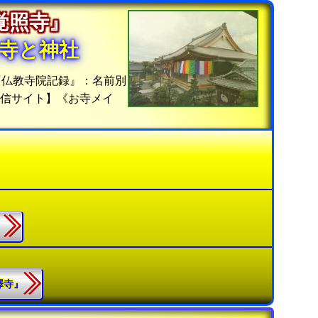
『覚照寺』
寺と神社
『仏教寺院記録』：名前別
信サイト】《お寺メイ
』
蓮澤寺』