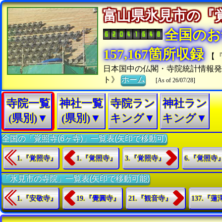
富山県氷見市の
全国のお
157,167箇所収録
【
日本国中の仏閣・寺院統計情報発
ト》
ホーム
[As of 26/07/28]
寺院一覧
神社一覧
寺院ラン
神社ラン
(県別)▼
(県別)▼
キング▼
キング▼
全国の「覚照寺(6ヶ寺)」一覧表(矢印で移動可)
1.『覚照寺』
1.『覚照寺』
3.『覚照寺』
6.『覚照寺
「氷見市の寺院」一覧表(矢印で移動可能)
1.『安敬寺』
19.『覺圓寺』
21.『観音寺』
137.『