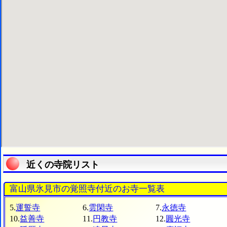
近くの寺院リスト
富山県氷見市の覚照寺付近のお寺一覧表
5.
運誓寺
6.
雲閑寺
7.
永徳寺
10.
益善寺
11.
円教寺
12.
圓光寺