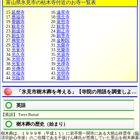
富山県氷見市の枯木寺付近のお寺一覧表
15.
延暦寺
16.
遠景寺
17.
應福寺
18.
憶念寺
19.
覺圓寺
20.
覚照寺
21.
観音寺
22.
観音寺
23.
願成寺
24.
願正寺
25.
願生寺
26.
願専寺
27.
興聖寺
28.
金剛院
29.
空誓寺
31.
光榮寺
32.
光覚寺
33.
光樂寺
34.
光久寺
35.
光源寺
36.
光照寺
37.
光西寺
38.
光誓寺
39.
光禪寺
40.
光傳寺
41.
光伝寺
42.
光福寺
43.
光明寺
44.
光臨寺
45.
廣讃寺
「氷見市樹木葬を考える」【寺院の用語を調査しよう
英語
【英語】 Trees Burial
樹木葬の歴史（始まり）
樹木葬は、１９９９年（平成１１）に岩手県一関市にある大慈山祥雲寺（臨
済宗妙心寺派）のご住職である千坂げん峰氏が荒廃していた里山を樹木葬墓