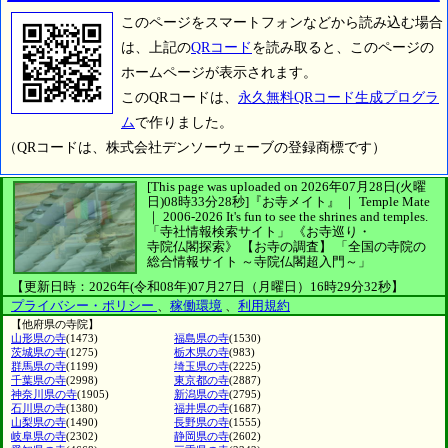
このページをスマートフォンなどから読み込む場合
は、上記の
QRコード
を読み取ると、このページの
ホームページが表示されます。
このQRコードは、
永久無料QRコード生成プログラ
ム
で作りました。
（QRコードは、株式会社デンソーウェーブの登録商標です）
[This page was uploaded on 2026年07月28日(火曜
日)08時33分28秒]
『お寺メイト』 ｜ Temple Mate
｜
2006-2026
It's fun to see
the shrines and temples.
「寺社情報検索サイト」
《お寺巡り・
寺院仏閣探索》
【お寺の調査】
「全国の寺院の
総合情報サイト ～寺院仏閣超入門～」
【更新日時：2026年(令和08年)07月27日（月曜日）16時29分32秒】
プライバシー・ポリシー
、
稼働環境
、
利用規約
【他府県の寺院】
山形県の寺
(1473)
福島県の寺
(1530)
茨城県の寺
(1275)
栃木県の寺
(983)
群馬県の寺
(1199)
埼玉県の寺
(2225)
千葉県の寺
(2998)
東京都の寺
(2887)
神奈川県の寺
(1905)
新潟県の寺
(2795)
石川県の寺
(1380)
福井県の寺
(1687)
山梨県の寺
(1490)
長野県の寺
(1555)
岐阜県の寺
(2302)
静岡県の寺
(2602)