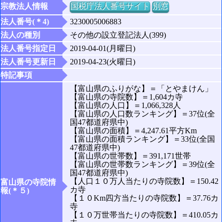
宗教法人情報
国税庁法人番号サイト
別窓
法人番号(＊4)
3230005006883
法人の種別
その他の設立登記法人(399)
法人番号指定日
2019-04-01(月曜日)
法人番号更新日
2019-04-23(火曜日)
特記事項
【富山県のふりがな】＝「とやまけん」
【富山県の寺院数】＝1,604カ寺
【富山県の人口】＝1,066,328人
【富山県の人口数ランキング】＝37位(全
国47都道府県中)
【富山県の面積】＝4,247.61平方Km
【富山県の面積ランキング】＝33位(全国
47都道府県中)
【富山県の世帯数】＝391,171世帯
【富山県の世帯数ランキング】＝39位(全
国47都道府県中)
【人口１０万人当たりの寺院数】＝150.42
富山県の寺院情
カ寺
報(＊５)
【１０Km四方当たりの寺院数】＝37.76カ
寺
【１０万世帯当たりの寺院数】＝410.05カ