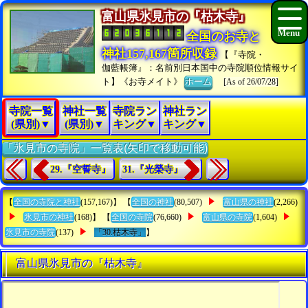
富山県氷見市の『枯木寺』
全国のお寺と
神社157,167箇所収録
【『寺院・
伽藍帳簿』：名前別日本国中の寺院順位情報サイ
ト】《お寺メイト》
ホーム
[As of 26/07/28]
寺院一覧
神社一覧
寺院ラン
神社ラン
(県別)▼
(県別)▼
キング▼
キング▼
「氷見市の寺院」一覧表(矢印で移動可能)
29.『空誓寺』
31.『光榮寺』
【
全国の寺院と神社
(157,167)】 【
全国の神社
(80,507)
富山県の神社
(2,266)
氷見市の神社
(168)】 【
全国の寺院
(76,660)
富山県の寺院
(1,604)
氷見市の寺院
(137)
「30.枯木寺」
】
富山県氷見市の『枯木寺』