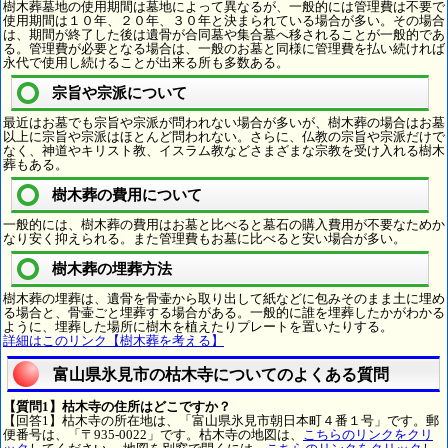
樹木葬墓地の使用期間は墓地によって異なるが、一般的には管理費は不要で
使用期間は１０年、２０年、３０年と決まられている場合が多い。その場合
は、期間が終了した後は遺骨が合同墓や集合墓へ移されることが一般的であ
る。管理費が必要となる場合は、一般のお墓と同様に管理費を払い続ければ
永代で使用し続けることが出来る所も多数ある。
宗旨や宗派について
最近はお墓でも宗旨や宗派が問われない場合が多いが、樹木葬の場合はお墓
以上に宗旨や宗派はほとんど問われない。さらに、仏教の宗旨や宗派だけで
なく、神道やキリスト教、イスラム教などさまざまな宗教を受け入れる樹木
葬もある。
樹木葬の費用について
一般的には、樹木葬の費用はお墓と比べると墓石の購入費用が不要なためか
なり安く抑えられる。また管理費もお墓に比べると安い場合が多い。
樹木葬の埋葬方法
樹木葬の埋葬は、遺骨を骨壷から取り出して紙などに包みそのまま土に埋め
る場合と、骨壷ごと埋葬する場合がある。一般的に誰を埋葬したかがわかる
ように、埋葬した場所に樹木を植えたりプレートを置いたりする。
詳細はこのリンク【樹木葬を考える】
富山県氷見市の枯木寺についてのよくある質問
【質問1】枯木寺の住所はどこですか？
【回答1】枯木寺の所在地は、「富山県氷見市朝日本町４番１号」です。郵
便番号は、「〒935-0022」です。枯木寺の地図は、
こちらのリンクをクリ