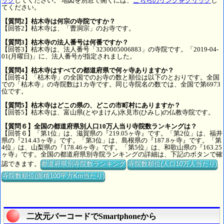
ック
してください。 地図を別窓で開くには、
こちらのリンクをクリック
し
てください。
【質問2】枯木寺は何宗の寺院ですか？
【回答2】枯木寺は、「曹洞宗」のお寺です。
【質問3】枯木寺の法人番号は何番ですか？
【回答3】枯木寺は、法人番号「3230005006883」の寺院です。「2019-04-
01(月曜日)」に、法人番号が指定されました。
【質問4】枯木寺はすべての都道府県で何ヶ寺ありますか？
【回答4】「枯木寺」の全国でのお寺の数と順位は以下のとおりです。全国
での「枯木寺」の寺院数は1カ寺です。同じ寺院名の数では、全国で第6973
位です。
【質問5】枯木寺はどこの県の、どこの市町村にありますか？
【回答5】枯木寺は、富山県(とやまけん)氷見市(ひみし)の仏教寺院です。
【質問６】全国の都道府県別人口10万人当り寺院数ランキングは？
【回答６】「第1位」は、滋賀県の『219.05ヶ寺』です。「第2位」は、福井
県の『214.43ヶ寺』です。「第3位」は、島根県の『187.8ヶ寺』です。「第
4位」は、山梨県の『178.46ヶ寺』です。「第5位」は、和歌山県の『163.25
ヶ寺』です。全国の都道府県別寺院ランキングの詳細は、下記のボタンで確
認できます。
都道府県別寺院数ランキング
寺院数順位(人口10万人当たり)
寺院数順位(面積100平方Km当たり)
二次元バーコードでSmartphoneから