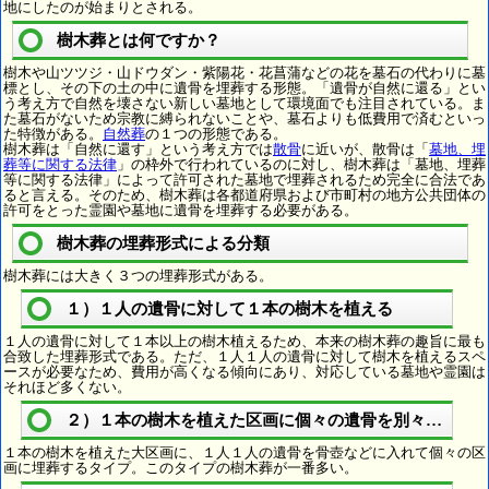
地にしたのが始まりとされる。
樹木葬とは何ですか？
樹木や山ツツジ・山ドウダン・紫陽花・花菖蒲などの花を墓石の代わりに墓
標とし、その下の土の中に遺骨を埋葬する形態。「遺骨が自然に還る」とい
う考え方で自然を壊さない新しい墓地として環境面でも注目されている。ま
た墓石がないため宗教に縛られないことや、墓石よりも低費用で済むといっ
た特徴がある。
自然葬
の１つの形態である。
樹木葬は「自然に還す」という考え方では
散骨
に近いが、散骨は「
墓地、埋
葬等に関する法律
」の枠外で行われているのに対し、樹木葬は「墓地、埋葬
等に関する法律」によって許可された墓地で埋葬されるため完全に合法であ
ると言える。そのため、樹木葬は各都道府県および市町村の地方公共団体の
許可をとった霊園や墓地に遺骨を埋葬する必要がある。
樹木葬の埋葬形式による分類
樹木葬には大きく３つの埋葬形式がある。
１）１人の遺骨に対して１本の樹木を植える
１人の遺骨に対して１本以上の樹木植えるため、本来の樹木葬の趣旨に最も
合致した埋葬形式である。ただ、１人１人の遺骨に対して樹木を植えるスペ
ースが必要なため、費用が高くなる傾向にあり、対応している墓地や霊園は
それほど多くない。
２）１本の樹木を植えた区画に個々の遺骨を別々に埋葬
１本の樹木を植えた大区画に、１人１人の遺骨を骨壺などに入れて個々の区
画に埋葬するタイプ。このタイプの樹木葬が一番多い。