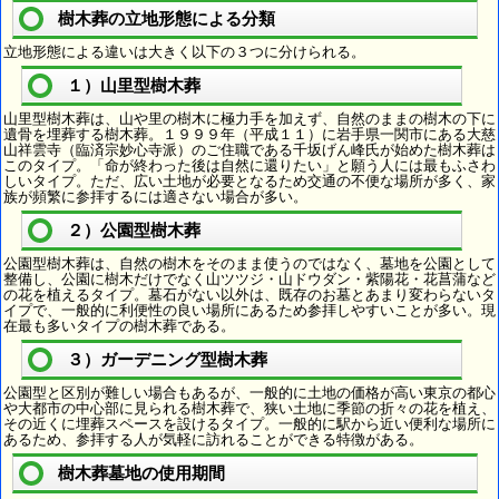
樹木葬の立地形態による分類
立地形態による違いは大きく以下の３つに分けられる。
１）山里型樹木葬
山里型樹木葬は、山や里の樹木に極力手を加えず、自然のままの樹木の下に
遺骨を埋葬する樹木葬。１９９９年（平成１１）に岩手県一関市にある大慈
山祥雲寺（臨済宗妙心寺派）のご住職である千坂げん峰氏が始めた樹木葬は
このタイプ。「命が終わった後は自然に還りたい」と願う人には最もふさわ
しいタイプ。ただ、広い土地が必要となるため交通の不便な場所が多く、家
族が頻繁に参拝するには適さない場合が多い。
２）公園型樹木葬
公園型樹木葬は、自然の樹木をそのまま使うのではなく、墓地を公園として
整備し、公園に樹木だけでなく山ツツジ・山ドウダン・紫陽花・花菖蒲など
の花を植えるタイプ。墓石がない以外は、既存のお墓とあまり変わらないタ
イプで、一般的に利便性の良い場所にあるため参拝しやすいことが多い。現
在最も多いタイプの樹木葬である。
３）ガーデニング型樹木葬
公園型と区別が難しい場合もあるが、一般的に土地の価格が高い東京の都心
や大都市の中心部に見られる樹木葬で、狭い土地に季節の折々の花を植え、
その近くに埋葬スペースを設けるタイプ。一般的に駅から近い便利な場所に
あるため、参拝する人が気軽に訪れることができる特徴がある。
樹木葬墓地の使用期間