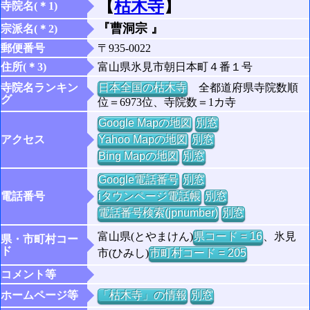
【
枯木寺
】
寺院名(＊1)
『曹洞宗 』
宗派名(＊2)
郵便番号
〒935-0022
住所(＊3)
富山県氷見市朝日本町４番１号
寺院名ランキン
日本全国の枯木寺
全都道府県寺院数順
グ
位＝6973位、寺院数＝1カ寺
Google Mapの地図
別窓
アクセス
Yahoo Mapの地図
別窓
Bing Mapの地図
別窓
Google電話番号
別窓
電話番号
iタウンページ電話帳
別窓
電話番号検索(jpnumber)
別窓
富山県(とやまけん)
県コード = 16
、氷見
県・市町村コー
ド
市(ひみし)
市町村コード = 205
コメント等
ホームページ等
「枯木寺」の情報
別窓