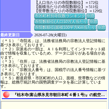
【人口当たりの寺院数順位】＝172位
【面積当たりの寺院数順位】＝511位
【世帯数当たりの寺院数順位】＝129位
市区町村別寺院数ランキング
別窓
寺院数順位(人口10万人当たり)
別窓
寺院数順位(面積100平方Km当たり)
別窓
最終更新日
2026-07-28(火曜日)
（＊１）「寺院名」は、法務省法務局の宗教法人登記情報に
基づき表示しております。
（＊２）宗派名の一部は、ＡＩを利用してインターネット経
由で情報を収集しているため、データに誤りがある場合があ
ります。
（＊３）「住所」は、法務省法務局の宗教法人登記情報に基
づき表示しております。
（＊４）「宗教法人番号」は、国税庁の法人番号情報に基づ
き表示しております。
（＊５）都道府県・市区町村の人口、面積、世帯数などの情
報は、総務庁統計局の国勢調査データを基に計算していま
す。
『枯木寺(富山県氷見市朝日本町４番１号)』の航空写真