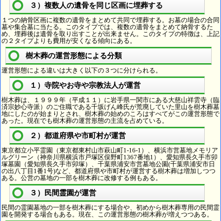
３）複数人の遺骨を同じ区画に埋葬する
１つの納骨区画に複数の遺骨をまとめて共同で埋葬する。お墓の場合の合同
墓や集合墓に当たる。このタイプでは、複数の遺骨をまとめて納骨するた
め、埋葬後は遺骨を取り出すことが出来ません。このタイプの特徴は、上記
の２タイプよりも費用が安くなる傾向にある。
樹木葬の運営形態による分類
運営形態による違いは大きく以下の３つに分けられる。
１）寺院やお寺や宗教法人が運営
樹木葬は、１９９９年（平成１１）に岩手県一関市にある大慈山祥雲寺（臨
済宗妙心寺派）のご住職である千坂げん峰氏が荒廃していた里山を樹木葬墓
地にしたのが始まりとされ、樹木葬の始めのころはすべてがこの運営形態で
あった。現在でも樹木葬の運営形態の主流を占めている。
２）都道府県や市町村が運営
東京都立小平霊園（東京都東村山市萩山町1-16-1）、横浜市営墓地メモリア
ルグリーン（神奈川県横浜市戸塚区俣野町1367番地1）、愛知県長久手市卯
塚墓園（愛知県長久手市卯塚）、千葉県浦安市営墓地公園(千葉県浦安市日
の出八丁目1番1号)など、都道府県や市町村が運営する樹木葬は増加しつつ
ある。公営の墓地の一部を樹木葬に改修する例もある。
３）民間霊園が運営
民間の霊園墓地の一部を樹木葬にする場合や、初めから樹木葬専用の民間霊
園を開発する場合もある。現在、この運営形態の樹木葬が増えつつある。