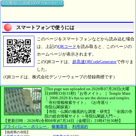
寺院数順位(面積100平方Km当たり)
スマートフォンで使うには
このページをスマートフォンなどから読み込む場合
は、上記の
QRコード
を読み取ると、このページの
ホームページが表示されます。
このQRコードは、
超高速QRCodeGenerator
で作りま
した。
（QRコードは、株式会社デンソーウェーブの登録商標です）
[This page was uploaded on 2026年07月28日(火曜
日)08時33分31秒]
『お寺メイト』 ｜ Temple Mate
｜
2006-2026
It's fun to see
the shrines and temples.
「寺社情報検索サイト」
《お寺巡り・
寺院仏閣探索》
【寺院・仏閣の徹底的な調査・研究】
「全国の寺
院の総合情報サイト ～寺院仏閣超入門～」
【更新日時：2026年(令和08年)07月24日（金曜日）21時47分30秒】
プライバシー・ポリシー
、
稼働環境
、
利用規約
【他府県の寺院】