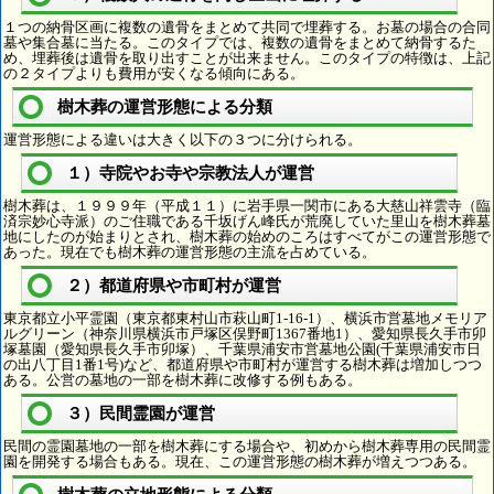
１つの納骨区画に複数の遺骨をまとめて共同で埋葬する。お墓の場合の合同
墓や集合墓に当たる。このタイプでは、複数の遺骨をまとめて納骨するた
め、埋葬後は遺骨を取り出すことが出来ません。このタイプの特徴は、上記
の２タイプよりも費用が安くなる傾向にある。
樹木葬の運営形態による分類
運営形態による違いは大きく以下の３つに分けられる。
１）寺院やお寺や宗教法人が運営
樹木葬は、１９９９年（平成１１）に岩手県一関市にある大慈山祥雲寺（臨
済宗妙心寺派）のご住職である千坂げん峰氏が荒廃していた里山を樹木葬墓
地にしたのが始まりとされ、樹木葬の始めのころはすべてがこの運営形態で
あった。現在でも樹木葬の運営形態の主流を占めている。
２）都道府県や市町村が運営
東京都立小平霊園（東京都東村山市萩山町1-16-1）、横浜市営墓地メモリア
ルグリーン（神奈川県横浜市戸塚区俣野町1367番地1）、愛知県長久手市卯
塚墓園（愛知県長久手市卯塚）、千葉県浦安市営墓地公園(千葉県浦安市日
の出八丁目1番1号)など、都道府県や市町村が運営する樹木葬は増加しつつ
ある。公営の墓地の一部を樹木葬に改修する例もある。
３）民間霊園が運営
民間の霊園墓地の一部を樹木葬にする場合や、初めから樹木葬専用の民間霊
園を開発する場合もある。現在、この運営形態の樹木葬が増えつつある。