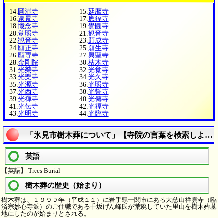
14.
圓満寺
15.
延暦寺
16.
遠景寺
17.
應福寺
18.
憶念寺
19.
覺圓寺
20.
覚照寺
21.
観音寺
22.
観音寺
23.
願成寺
24.
願正寺
25.
願生寺
26.
願専寺
27.
興聖寺
28.
金剛院
30.
枯木寺
31.
光榮寺
32.
光覚寺
33.
光樂寺
34.
光久寺
35.
光源寺
36.
光照寺
37.
光西寺
38.
光誓寺
39.
光禪寺
40.
光傳寺
41.
光伝寺
42.
光福寺
43.
光明寺
44.
光臨寺
「氷見市樹木葬について」【寺院の言葉を検索しよう
英語
【英語】 Trees Burial
樹木葬の歴史（始まり）
樹木葬は、１９９９年（平成１１）に岩手県一関市にある大慈山祥雲寺（臨
済宗妙心寺派）のご住職である千坂げん峰氏が荒廃していた里山を樹木葬墓
地にしたのが始まりとされる。