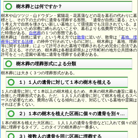
樹木葬とは何ですか？
樹木や山ツツジ・山ドウダン・紫陽花・花菖蒲などの花を墓石の代わりに墓
標とし、その下の土の中に遺骨を埋葬する形態。「遺骨が自然に還る」とい
う考え方で自然を壊さない新しい墓地として環境面でも注目されている。ま
た墓石がないため宗教に縛られないことや、墓石よりも低費用で済むといっ
た特徴がある。
自然葬
の１つの形態である。
樹木葬は「自然に還す」という考え方では
散骨
に近いが、散骨は「
墓地、埋
葬等に関する法律
」の枠外で行われているのに対し、樹木葬は「墓地、埋葬
等に関する法律」によって許可された墓地で埋葬されるため完全に合法であ
ると言える。そのため、樹木葬は各都道府県および市町村の地方公共団体の
許可をとった霊園や墓地に遺骨を埋葬する必要がある。
樹木葬の埋葬形式による分類
樹木葬には大きく３つの埋葬形式がある。
１）１人の遺骨に対して１本の樹木を植える
１人の遺骨に対して１本以上の樹木植えるため、本来の樹木葬の趣旨に最も
合致した埋葬形式である。ただ、１人１人の遺骨に対して樹木を植えるスペ
ースが必要なため、費用が高くなる傾向にあり、対応している墓地や霊園は
それほど多くない。
２）１本の樹木を植えた区画に個々の遺骨を別々に埋葬
１本の樹木を植えた大区画に、１人１人の遺骨を骨壺などに入れて個々の区
画に埋葬するタイプ。このタイプの樹木葬が一番多い。
３）複数人の遺骨を同じ区画に埋葬する