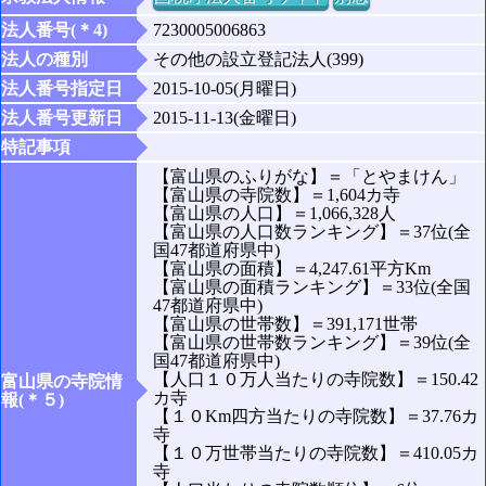
法人番号(＊4)
7230005006863
法人の種別
その他の設立登記法人(399)
法人番号指定日
2015-10-05(月曜日)
法人番号更新日
2015-11-13(金曜日)
特記事項
【富山県のふりがな】＝「とやまけん」
【富山県の寺院数】＝1,604カ寺
【富山県の人口】＝1,066,328人
【富山県の人口数ランキング】＝37位(全
国47都道府県中)
【富山県の面積】＝4,247.61平方Km
【富山県の面積ランキング】＝33位(全国
47都道府県中)
【富山県の世帯数】＝391,171世帯
【富山県の世帯数ランキング】＝39位(全
国47都道府県中)
【人口１０万人当たりの寺院数】＝150.42
富山県の寺院情
カ寺
報(＊５)
【１０Km四方当たりの寺院数】＝37.76カ
寺
【１０万世帯当たりの寺院数】＝410.05カ
寺