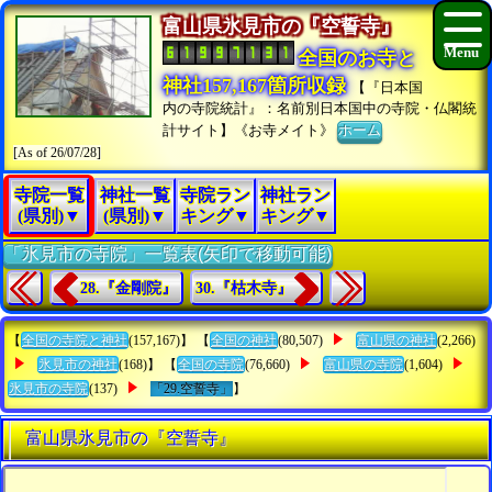
富山県氷見市の『空誓寺』
全国のお寺と
神社157,167箇所収録
【『日本国
内の寺院統計』：名前別日本国中の寺院・仏閣統
計サイト】《お寺メイト》
ホーム
[As of 26/07/28]
寺院一覧
神社一覧
寺院ラン
神社ラン
(県別)▼
(県別)▼
キング▼
キング▼
「氷見市の寺院」一覧表(矢印で移動可能)
28.『金剛院』
30.『枯木寺』
【
全国の寺院と神社
(157,167)】 【
全国の神社
(80,507)
富山県の神社
(2,266)
氷見市の神社
(168)】 【
全国の寺院
(76,660)
富山県の寺院
(1,604)
氷見市の寺院
(137)
「29.空誓寺」
】
富山県氷見市の『空誓寺』