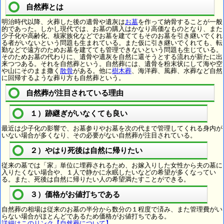
自然葬とは
明治時代以降、火葬した後の遺骨や遺灰は
お墓
を作って納骨することが一般
的であった。しかし現代では、お墓の購入はかなり高価なものとなり、また
少子化や高齢化、核家族化などでお墓を建ててもそのお墓を引き継いでくれ
る者がいないという問題も生まれている。また仮に引き継いでくれても、転
勤などで遠方のためお墓を建てても管理できないという問題も生じている。
そのためお墓の代わりに、遺骨や遺灰を自然に還そうとする流れが新たに出
来つつある。それを自然葬という。自然葬には、遺骨を粉末状にして海や空
や山にそのまま撒く
散骨
がある。他に
樹木葬
、海洋葬、風葬、水葬など自然
に回帰するような葬り方も自然葬という。
自然葬が注目されている理由
１）跡継ぎがいなくても良い
最近は少子化の影響で、お墓参りやお墓を次の代まで管理してくれる身内が
いない場合が多くなり、その必要がない自然葬が注目されている。
２）やはり死後は自然に帰りたい
従来の墓では「家」単位に埋葬されるため、お嫁入りした女性から夫の墓に
入りたくない場合や、１人で静かに永眠したいなどの希望が多くなってい
る。また、死後は自然に帰りたい人の希望満たすことができる。
３）価格がお値打ちである
自然葬の相場は従来のお墓の半分から数分の１程度で済み、また管理費がい
らない場合がほとんどであるため価格がお値打ちである。
詳細はこのリンク【自然葬について】