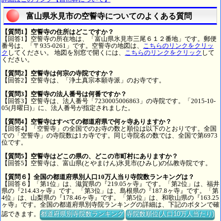
富山県氷見市の空誓寺についてのよくある質問
【質問1】空誓寺の住所はどこですか？
【回答1】空誓寺の所在地は、「富山県氷見市三尾６１２番地」です。郵便
番号は、「〒935-0261」です。空誓寺の地図は、
こちらのリンクをクリッ
ク
してください。 地図を別窓で開くには、
こちらのリンクをクリック
して
ください。
【質問2】空誓寺は何宗の寺院ですか？
【回答2】空誓寺は、「浄土真宗本願寺派」のお寺です。
【質問3】空誓寺の法人番号は何番ですか？
【回答3】空誓寺は、法人番号「7230005006863」の寺院です。「2015-10-
05(月曜日)」に、法人番号が指定されました。
【質問4】空誓寺はすべての都道府県で何ヶ寺ありますか？
【回答4】「空誓寺」の全国でのお寺の数と順位は以下のとおりです。全国
での「空誓寺」の寺院数は1カ寺です。同じ寺院名の数では、全国で第6973
位です。
【質問5】空誓寺はどこの県の、どこの市町村にありますか？
【回答5】空誓寺は、富山県(とやまけん)氷見市(ひみし)の仏教寺院です。
【質問６】全国の都道府県別人口10万人当り寺院数ランキングは？
【回答６】「第1位」は、滋賀県の『219.05ヶ寺』です。「第2位」は、福井
県の『214.43ヶ寺』です。「第3位」は、島根県の『187.8ヶ寺』です。「第
4位」は、山梨県の『178.46ヶ寺』です。「第5位」は、和歌山県の『163.25
ヶ寺』です。全国の都道府県別寺院ランキングの詳細は、下記のボタンで確
認できます。
都道府県別寺院数ランキング
寺院数順位(人口10万人当たり)