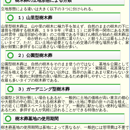
樹木葬の立地形態による分類
立地形態による違いは大きく以下の３つに分けられる。
１）山里型樹木葬
山里型樹木葬は、山や里の樹木に極力手を加えず、自然のままの樹木の下に
遺骨を埋葬する樹木葬。１９９９年（平成１１）に岩手県一関市にある大慈
山祥雲寺（臨済宗妙心寺派）のご住職である千坂げん峰氏が始めた樹木葬は
このタイプ。「命が終わった後は自然に還りたい」と願う人には最もふさわ
しいタイプ。ただ、広い土地が必要となるため交通の不便な場所が多く、家
族が頻繁に参拝するには適さない場合が多い。
２）公園型樹木葬
公園型樹木葬は、自然の樹木をそのまま使うのではなく、墓地を公園として
整備し、公園に樹木だけでなく山ツツジ・山ドウダン・紫陽花・花菖蒲など
の花を植えるタイプ。墓石がない以外は、既存のお墓とあまり変わらないタ
イプで、一般的に利便性の良い場所にあるため参拝しやすいことが多い。現
在最も多いタイプの樹木葬である。
３）ガーデニング型樹木葬
公園型と区別が難しい場合もあるが、一般的に土地の価格が高い東京の都心
や大都市の中心部に見られる樹木葬で、狭い土地に季節の折々の花を植え、
その近くに埋葬スペースを設けるタイプ。一般的に駅から近い便利な場所に
あるため、参拝する人が気軽に訪れることができる特徴がある。
樹木葬墓地の使用期間
樹木葬墓地の使用期間は墓地によって異なるが、一般的には管理費は不要で