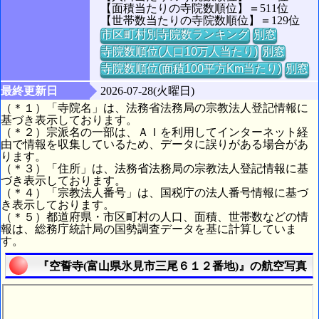
【面積当たりの寺院数順位】＝511位
【世帯数当たりの寺院数順位】＝129位
市区町村別寺院数ランキング
別窓
寺院数順位(人口10万人当たり)
別窓
寺院数順位(面積100平方Km当たり)
別窓
最終更新日
2026-07-28(火曜日)
（＊１）「寺院名」は、法務省法務局の宗教法人登記情報に
基づき表示しております。
（＊２）宗派名の一部は、ＡＩを利用してインターネット経
由で情報を収集しているため、データに誤りがある場合があ
ります。
（＊３）「住所」は、法務省法務局の宗教法人登記情報に基
づき表示しております。
（＊４）「宗教法人番号」は、国税庁の法人番号情報に基づ
き表示しております。
（＊５）都道府県・市区町村の人口、面積、世帯数などの情
報は、総務庁統計局の国勢調査データを基に計算していま
す。
『空誓寺(富山県氷見市三尾６１２番地)』の航空写真