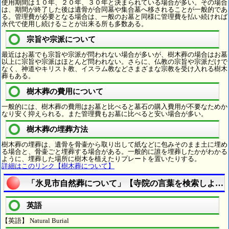
使用期間は１０年、２０年、３０年と決まられている場合が多い。その場合
は、期間が終了した後は遺骨が合同墓や集合墓へ移されることが一般的であ
る。管理費が必要となる場合は、一般のお墓と同様に管理費を払い続ければ
永代で使用し続けることが出来る所も多数ある。
宗旨や宗派について
最近はお墓でも宗旨や宗派が問われない場合が多いが、樹木葬の場合はお墓
以上に宗旨や宗派はほとんど問われない。さらに、仏教の宗旨や宗派だけで
なく、神道やキリスト教、イスラム教などさまざまな宗教を受け入れる樹木
葬もある。
樹木葬の費用について
一般的には、樹木葬の費用はお墓と比べると墓石の購入費用が不要なためか
なり安く抑えられる。また管理費もお墓に比べると安い場合が多い。
樹木葬の埋葬方法
樹木葬の埋葬は、遺骨を骨壷から取り出して紙などに包みそのまま土に埋め
る場合と、骨壷ごと埋葬する場合がある。一般的に誰を埋葬したかがわかる
ように、埋葬した場所に樹木を植えたりプレートを置いたりする。
詳細はこのリンク【樹木葬について】
「氷見市自然葬について」【寺院の言葉を検索しよう
英語
【英語】 Natural Burial