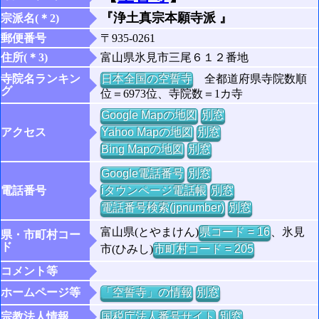
『浄土真宗本願寺派 』
宗派名(＊2)
郵便番号
〒935-0261
住所(＊3)
富山県氷見市三尾６１２番地
寺院名ランキン
日本全国の空誓寺
全都道府県寺院数順
グ
位＝6973位、寺院数＝1カ寺
Google Mapの地図
別窓
アクセス
Yahoo Mapの地図
別窓
Bing Mapの地図
別窓
Google電話番号
別窓
電話番号
iタウンページ電話帳
別窓
電話番号検索(jpnumber)
別窓
富山県(とやまけん)
県コード = 16
、氷見
県・市町村コー
ド
市(ひみし)
市町村コード = 205
コメント等
ホームページ等
「空誓寺」の情報
別窓
宗教法人情報
国税庁法人番号サイト
別窓