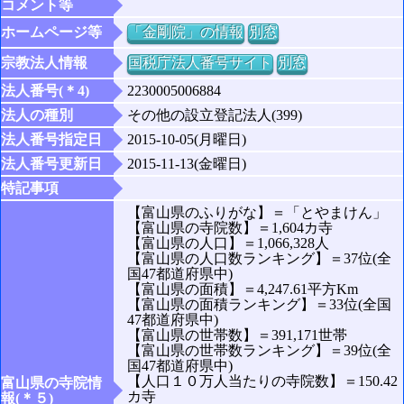
コメント等
ホームページ等
「金剛院」の情報
別窓
宗教法人情報
国税庁法人番号サイト
別窓
法人番号(＊4)
2230005006884
法人の種別
その他の設立登記法人(399)
法人番号指定日
2015-10-05(月曜日)
法人番号更新日
2015-11-13(金曜日)
特記事項
【富山県のふりがな】＝「とやまけん」
【富山県の寺院数】＝1,604カ寺
【富山県の人口】＝1,066,328人
【富山県の人口数ランキング】＝37位(全
国47都道府県中)
【富山県の面積】＝4,247.61平方Km
【富山県の面積ランキング】＝33位(全国
47都道府県中)
【富山県の世帯数】＝391,171世帯
【富山県の世帯数ランキング】＝39位(全
国47都道府県中)
【人口１０万人当たりの寺院数】＝150.42
富山県の寺院情
カ寺
報(＊５)