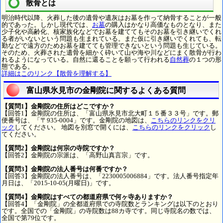
散骨とは
明治時代以降、火葬した後の遺骨や遺灰はお墓を作って納骨することが一般
的であった。しかし現代では、
お墓
の購入はかなり高価なものとなり、また
少子化や高齢化、核家族化などでお墓を建ててもそのお墓を引き継いでくれ
る者がいないという問題も生まれている。また仮に引き継いでくれても、転
勤などで遠方のためお墓を建てても管理できないという問題も生じている。
そのため、火葬された遺骨を細かく砕いて山や海や川などにまく散骨が行わ
れるようになっている。自然に還ることを願って行われる
自然葬
の１つの形
態である。
詳細はこのリンク【散骨を理解する】
富山県氷見市の金剛院に関するよくある質問
【質問1】金剛院の住所はどこですか？
【回答1】金剛院の住所は、「富山県氷見市北大町１５番３３号」です。郵
便番号は、「〒935-0004」です。金剛院の地図は、
こちらのリンクをクリ
ック
してください。 地図を別窓で開くには、
こちらのリンクをクリック
し
てください。
【質問2】金剛院は何宗の寺院ですか？
【回答2】金剛院の宗派は、「高野山真言宗」です。
【質問3】金剛院の法人番号は何番ですか？
【回答3】金剛院の法人番号は、「2230005006884」です。法人番号指定年
月日は、「2015-10-05(月曜日)」です。
【質問4】金剛院はすべての都道府県で何ヶ寺ありますか？
【回答4】「金剛院」の全都道府県での寺院数とランキングは以下のとおり
です。全国での「金剛院」の寺院数は88カ寺です。同じ寺院名の数では、
全国で第79位です。