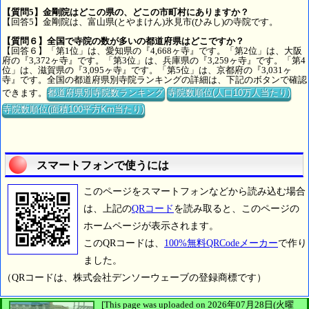
【質問5】金剛院はどこの県の、どこの市町村にありますか？
【回答5】金剛院は、富山県(とやまけん)氷見市(ひみし)の寺院です。
【質問６】全国で寺院の数が多いの都道府県はどこですか？
【回答６】「第1位」は、愛知県の『4,668ヶ寺』です。「第2位」は、大阪
府の『3,372ヶ寺』です。「第3位」は、兵庫県の『3,259ヶ寺』です。「第4
位」は、滋賀県の『3,095ヶ寺』です。「第5位」は、京都府の『3,031ヶ
寺』です。全国の都道府県別寺院ランキングの詳細は、下記のボタンで確認
できます。
都道府県別寺院数ランキング
寺院数順位(人口10万人当たり)
寺院数順位(面積100平方Km当たり)
スマートフォンで使うには
このページをスマートフォンなどから読み込む場合
は、上記の
QRコード
を読み取ると、このページの
ホームページが表示されます。
このQRコードは、
100%無料QRCodeメーカー
で作り
ました。
（QRコードは、株式会社デンソーウェーブの登録商標です）
[This page was uploaded on 2026年07月28日(火曜