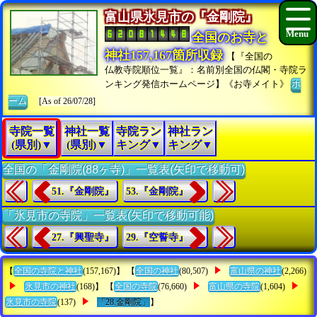
富山県氷見市の『金剛院』
全国のお寺と
神社157,167箇所収録
【『全国の
仏教寺院順位一覧』：名前別全国の仏閣・寺院ラ
ンキング発信ホームページ】《お寺メイト》
ホ
ーム
[As of 26/07/28]
寺院一覧
神社一覧
寺院ラン
神社ラン
(県別)▼
(県別)▼
キング▼
キング▼
全国の「金剛院(88ヶ寺)」一覧表(矢印で移動可)
51.『金剛院』
53.『金剛院』
「氷見市の寺院」一覧表(矢印で移動可能)
27.『興聖寺』
29.『空誓寺』
【
全国の寺院と神社
(157,167)】 【
全国の神社
(80,507)
富山県の神社
(2,266)
氷見市の神社
(168)】 【
全国の寺院
(76,660)
富山県の寺院
(1,604)
氷見市の寺院
(137)
「28.金剛院」
】