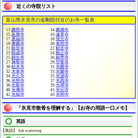
近くの寺院リスト
富山県氷見市の金剛院付近のお寺一覧表
13.
圓照寺
14.
圓満寺
15.
延暦寺
16.
遠景寺
17.
應福寺
18.
憶念寺
19.
覺圓寺
20.
覚照寺
21.
観音寺
22.
観音寺
23.
願成寺
24.
願正寺
25.
願生寺
26.
願専寺
27.
興聖寺
29.
空誓寺
30.
枯木寺
31.
光榮寺
32.
光覚寺
33.
光樂寺
34.
光久寺
35.
光源寺
36.
光照寺
37.
光西寺
38.
光誓寺
39.
光禪寺
40.
光傳寺
41.
光伝寺
42.
光福寺
43.
光明寺
「氷見市散骨を理解する」【お寺の用語一口メモ】
英語
【英語】 Ash scattering