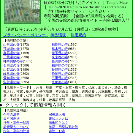
日)08時33分27秒]
『お寺メイト』 ｜ Temple Mate
｜
2006-2026
It's fun to see
the shrines and temples.
「寺社情報検索サイト」
《お寺巡り・
寺院仏閣探索》
【全国の仏教寺院を検索する】
「全国の寺院の総合情報サイト ～寺院仏閣超入門
～」
【更新日時：2026年(令和08年)07月27日（月曜日）13時58分00秒】
プライバシー・ポリシー
、
稼働環境
、
利用規約
【他府県の寺院】
山形県の寺
(1473)
福島県の寺
(1530)
茨城県の寺
(1275)
栃木県の寺
(983)
群馬県の寺
(1199)
埼玉県の寺
(2225)
千葉県の寺
(2998)
東京都の寺
(2887)
神奈川県の寺
(1905)
新潟県の寺
(2795)
石川県の寺
(1380)
福井県の寺
(1687)
山梨県の寺
(1490)
長野県の寺
(1555)
岐阜県の寺
(2302)
静岡県の寺
(2602)
愛知県の寺
(4668)
三重県の寺
(2342)
滋賀県の寺
(3095)
京都府の寺
(3031)
【仏教キーワード】：分骨，帰依，本堂・お堂・御々堂，仏縁，墓じまい，法会，御
魂入れ，檀家，樹木葬，僧侶派遣，祥月命日，宗派，追善供養，お施餓鬼，祭祀，お
盆，年忌法要，仏事，開眼供養，宗旨，法事，副葬品，埋葬許可証，寺院墓地，墓
相，夫婦墓，御魂抜き，供養，改葬許可証，法施
クリックして追加情報を開く
【仏教関連用語】
今年の法事
宗教法人法
日本国憲法
蓮如上人とは
行年・享年一覧表
御朱印とは？
親鸞聖人について
年忌・回忌法要計算
行年・享年の計算
寺院・お寺