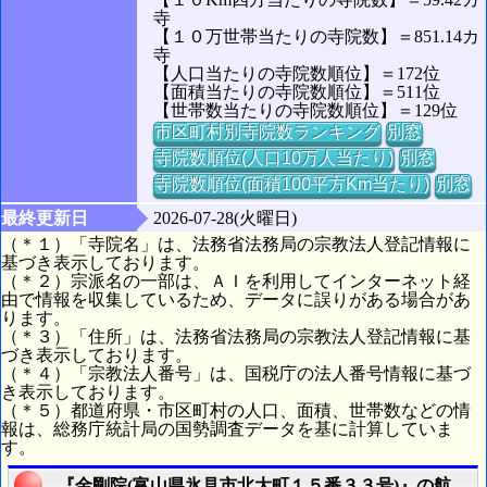
寺
【１０万世帯当たりの寺院数】＝851.14カ
寺
【人口当たりの寺院数順位】＝172位
【面積当たりの寺院数順位】＝511位
【世帯数当たりの寺院数順位】＝129位
市区町村別寺院数ランキング
別窓
寺院数順位(人口10万人当たり)
別窓
寺院数順位(面積100平方Km当たり)
別窓
最終更新日
2026-07-28(火曜日)
（＊１）「寺院名」は、法務省法務局の宗教法人登記情報に
基づき表示しております。
（＊２）宗派名の一部は、ＡＩを利用してインターネット経
由で情報を収集しているため、データに誤りがある場合があ
ります。
（＊３）「住所」は、法務省法務局の宗教法人登記情報に基
づき表示しております。
（＊４）「宗教法人番号」は、国税庁の法人番号情報に基づ
き表示しております。
（＊５）都道府県・市区町村の人口、面積、世帯数などの情
報は、総務庁統計局の国勢調査データを基に計算していま
す。
『金剛院(富山県氷見市北大町１５番３３号)』の航空写