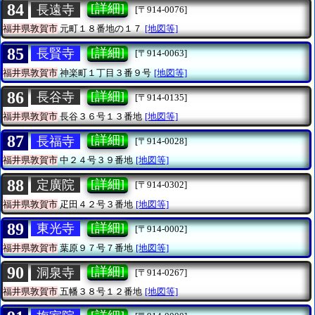
84
[詳細]
長遠寺
[〒914-0076]
福井県敦賀市
元町１８番地の１７
[地図等]
85
[詳細]
長賢寺
[〒914-0063]
福井県敦賀市
神楽町１丁目３番９号
[地図等]
86
[詳細]
長谷寺
[〒914-0135]
福井県敦賀市
長谷３６号１３番地
[地図等]
87
[詳細]
長福寺
[〒914-0028]
福井県敦賀市
中２４号３９番地
[地図等]
88
[詳細]
定廣院
[〒914-0302]
福井県敦賀市
疋田４２号３番地
[地図等]
89
[詳細]
東光寺
[〒914-0002]
福井県敦賀市
葉原９７号７番地
[地図等]
90
[詳細]
洞泉寺
[〒914-0267]
福井県敦賀市
五幡３８号１２番地
[地図等]