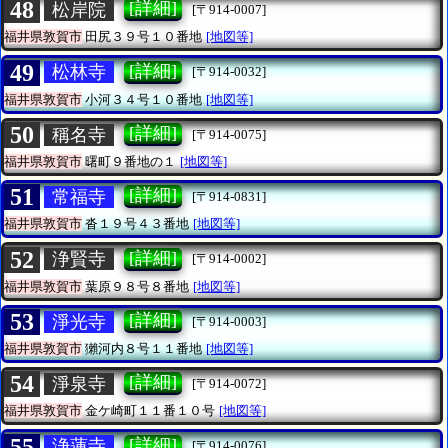
48
[詳細]
松岸院
[〒914-0007]
福井県敦賀市
田尻３９号１０番地
[地図等]
49
[詳細]
松林寺
[〒914-0032]
福井県敦賀市
小河３４号１０番地
[地図等]
50
[詳細]
稱名寺
[〒914-0075]
福井県敦賀市
曙町９番地の１
[地図等]
51
[詳細]
常福寺
[〒914-0831]
福井県敦賀市
沓１９号４３番地
[地図等]
52
[詳細]
浄賢寺
[〒914-0002]
福井県敦賀市
葉原９８号８番地
[地図等]
53
[詳細]
淨光寺
[〒914-0003]
福井県敦賀市
獺河内８号１１番地
[地図等]
54
[詳細]
淨泉寺
[〒914-0072]
福井県敦賀市
金ケ崎町１１番１０号
[地図等]
55
[詳細]
浄蓮寺
[〒914-0076]