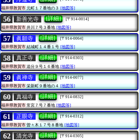
福井県敦賀市
元町１７番地の３
[地図等]
56
[詳細]
新善光寺
[〒914-0014]
福井県敦賀市
井川７号３番地
[地図等]
57
[詳細]
眞願寺
[〒914-0064]
福井県敦賀市
結城町１４番１号
[地図等]
58
[詳細]
真正寺
[〒914-0303]
福井県敦賀市
追分９号１６番地
[地図等]
59
[詳細]
眞禅寺
[〒914-0077]
福井県敦賀市
栄新町９番地の４
[地図等]
60
[詳細]
真福寺
[〒914-0832]
福井県敦賀市
常宮７号７番地
[地図等]
61
[詳細]
正眼寺
[〒914-0312]
福井県敦賀市
曽々木１７号８番地
[地図等]
62
[詳細]
清光寺
[〒914-0305]