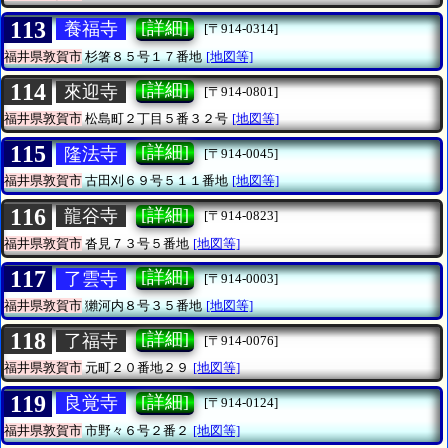
113
[詳細]
養福寺
[〒914-0314]
福井県敦賀市
杉箸８５号１７番地
[地図等]
114
[詳細]
來迎寺
[〒914-0801]
福井県敦賀市
松島町２丁目５番３２号
[地図等]
115
[詳細]
隆法寺
[〒914-0045]
福井県敦賀市
古田刈６９号５１１番地
[地図等]
116
[詳細]
龍谷寺
[〒914-0823]
福井県敦賀市
沓見７３号５番地
[地図等]
117
[詳細]
了雲寺
[〒914-0003]
福井県敦賀市
獺河内８号３５番地
[地図等]
118
[詳細]
了福寺
[〒914-0076]
福井県敦賀市
元町２０番地２９
[地図等]
119
[詳細]
良覚寺
[〒914-0124]
福井県敦賀市
市野々６号２番２
[地図等]