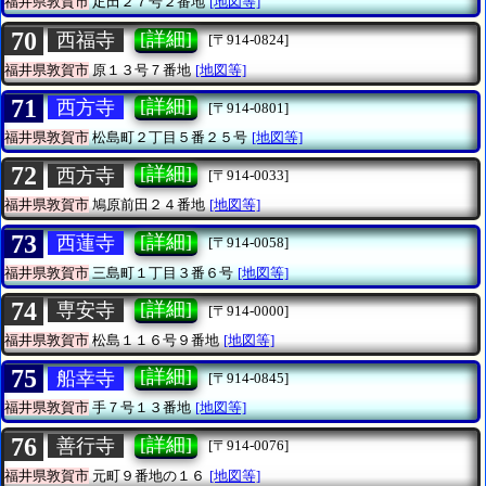
福井県敦賀市
疋田２７号２番地
[地図等]
70
[詳細]
西福寺
[〒914-0824]
福井県敦賀市
原１３号７番地
[地図等]
71
[詳細]
西方寺
[〒914-0801]
福井県敦賀市
松島町２丁目５番２５号
[地図等]
72
[詳細]
西方寺
[〒914-0033]
福井県敦賀市
鳩原前田２４番地
[地図等]
73
[詳細]
西蓮寺
[〒914-0058]
福井県敦賀市
三島町１丁目３番６号
[地図等]
74
[詳細]
専安寺
[〒914-0000]
福井県敦賀市
松島１１６号９番地
[地図等]
75
[詳細]
船幸寺
[〒914-0845]
福井県敦賀市
手７号１３番地
[地図等]
76
[詳細]
善行寺
[〒914-0076]
福井県敦賀市
元町９番地の１６
[地図等]