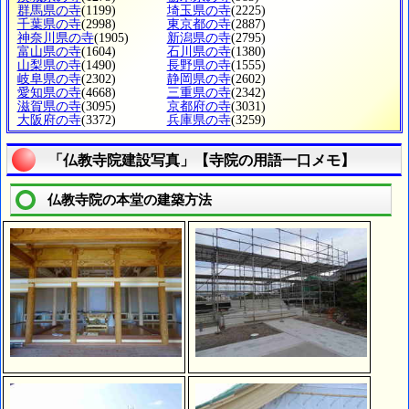
群馬県の寺
(1199)
埼玉県の寺
(2225)
千葉県の寺
(2998)
東京都の寺
(2887)
神奈川県の寺
(1905)
新潟県の寺
(2795)
富山県の寺
(1604)
石川県の寺
(1380)
山梨県の寺
(1490)
長野県の寺
(1555)
岐阜県の寺
(2302)
静岡県の寺
(2602)
愛知県の寺
(4668)
三重県の寺
(2342)
滋賀県の寺
(3095)
京都府の寺
(3031)
大阪府の寺
(3372)
兵庫県の寺
(3259)
「仏教寺院建設写真」【寺院の用語一口メモ】
仏教寺院の本堂の建築方法