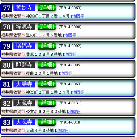
77
[詳細]
善妙寺
[〒914-0063]
福井県敦賀市
神楽町１丁目２番１４号
[地図等]
78
[詳細]
禪源寺
[〒914-0000]
福井県敦賀市
道の口１７号５番地
[地図等]
79
[詳細]
増福寺
[〒914-0002]
福井県敦賀市
葉原１０８号９番地
[地図等]
80
[詳細]
即願寺
[〒914-0005]
福井県敦賀市
樫曲２０号１番地
[地図等]
81
[詳細]
大乗寺
[〒914-0063]
福井県敦賀市
神楽町２丁目１番２４号
[地図等]
82
[詳細]
大藏寺
[〒914-0131]
福井県敦賀市
公文名６２号３０番地
[地図等]
83
[詳細]
大蔵寺
[〒914-0018]
福井県敦賀市
大蔵４号３番地
[地図等]