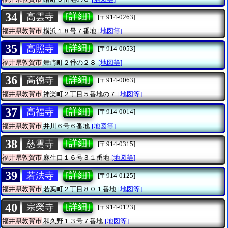
34
[詳細]
高雲寺
[〒914-0263]
福井県敦賀市
横浜１８号７番地
[地図等]
35
[詳細]
高照寺
[〒914-0053]
福井県敦賀市
舞崎町２番の２８
[地図等]
36
[詳細]
高徳寺
[〒914-0063]
福井県敦賀市
神楽町２丁目５番地の７
[地図等]
37
[詳細]
高福寺
[〒914-0014]
福井県敦賀市
井川６号６番地
[地図等]
38
[詳細]
慈雲寺
[〒914-0315]
福井県敦賀市
麻生口１６号３１番地
[地図等]
39
[詳細]
若法寺
[〒914-0125]
福井県敦賀市
若葉町２丁目８０１番地
[地図等]
40
[詳細]
宗榮寺
[〒914-0123]
福井県敦賀市
和久野１３号７番地
[地図等]