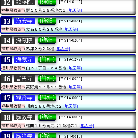
12
[詳細]
歌渓院
[〒914-0147]
福井県敦賀市
関３０号１９番地の１
[地図等]
13
[詳細]
海安寺
[〒914-0841]
福井県敦賀市
立石５０号３６番地
[地図等]
14
[詳細]
海蔵院
[〒914-0264]
福井県敦賀市
杉津３号２番地
[地図等]
15
[詳細]
海蔵寺
[〒919-1279]
福井県敦賀市
白木１丁目２６４番地
[地図等]
16
[詳細]
皆円寺
[〒914-0022]
福井県敦賀市
高野第１７号１５番地
[地図等]
17
[詳細]
観音寺
[〒914-0000]
福井県敦賀市
川崎１８６番地の２
[地図等]
18
[詳細]
願教寺
[〒914-0005]
福井県敦賀市
樫曲１５号南走出１番地の１
[地図等]
19
[詳細]
願浄寺
[〒914-0013]