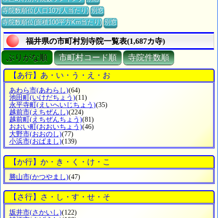
寺院数順位(人口10万人当たり)
別窓
寺院数順位(面積100平方Km当たり)
別窓
福井県の市町村別寺院一覧表(1,687カ寺)
ぶりがな順
市町村コード順
寺院件数順
【あ行】あ・い・う・え・お
あわら市
(あわらし)
(64)
池田町
(いけだちょう)
(11)
永平寺町
(えいへいじちょう)
(35)
越前市
(えちぜんし)
(224)
越前町
(えちぜんちょう)
(81)
おおい町
(おおいちょう)
(46)
大野市
(おおのし)
(77)
小浜市
(おばまし)
(139)
【か行】か・き・く・け・こ
勝山市
(かつやまし)
(47)
【さ行】さ・し・す・せ・そ
坂井市
(さかいし)
(122)