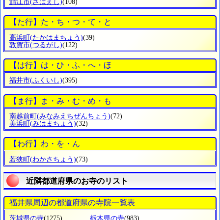
鯖江市
(さばえし)
(108)
【た行】た・ち・つ・て・と
高浜町
(たかはまちょう)
(39)
敦賀市
(つるがし)
(122)
【は行】は・ひ・ふ・へ・ほ
福井市
(ふくいし)
(395)
【ま行】ま・み・む・め・も
南越前町
(みなみえちぜんちょう)
(72)
美浜町
(みはまちょう)
(32)
【わ行】わ・を・ん
若狭町
(わかさちょう)
(73)
近隣都道府県のお寺のリスト
福井県周辺の都道府県の寺院一覧表
茨城県の寺
(1275)
栃木県の寺
(983)