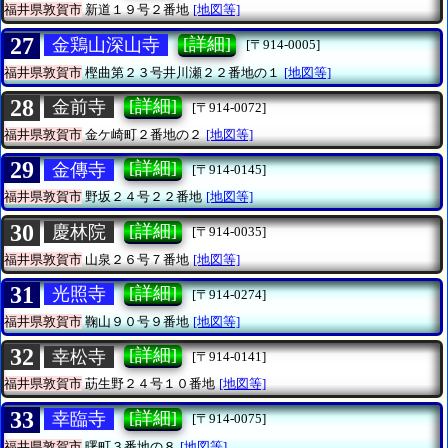
福井県敦賀市
新道１９号２番地
[地図等]
27
[詳細]
金鶏山深山寺
[〒914-0005]
福井県敦賀市
樫曲第２３号井川瀬２２番地の１
[地図等]
28
[詳細]
金前寺
[〒914-0072]
福井県敦賀市
金ケ崎町２番地の２
[地図等]
29
[詳細]
金傳寺
[〒914-0145]
福井県敦賀市
野坂２４号２２番地
[地図等]
30
[詳細]
慶林院
[〒914-0035]
福井県敦賀市
山泉２６号７番地
[地図等]
31
[詳細]
光照寺
[〒914-0274]
福井県敦賀市
鞠山９０号９番地
[地図等]
32
[詳細]
幸松寺
[〒914-0141]
福井県敦賀市
莇生野２４号１０番地
[地図等]
33
[詳細]
幸臨寺
[〒914-0075]
福井県敦賀市
曙町３番地の８
[地図等]