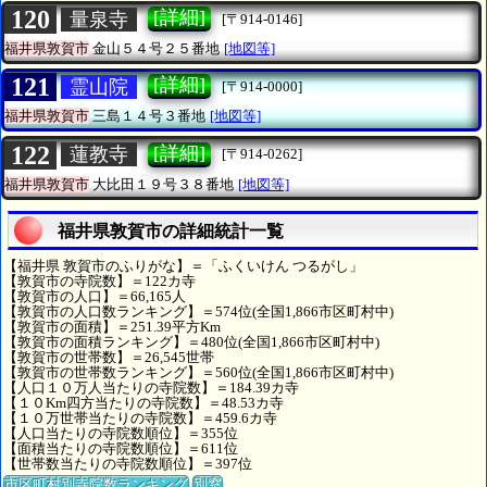
120
[詳細]
量泉寺
[〒914-0146]
福井県敦賀市
金山５４号２５番地
[地図等]
121
[詳細]
霊山院
[〒914-0000]
福井県敦賀市
三島１４号３番地
[地図等]
122
[詳細]
蓮教寺
[〒914-0262]
福井県敦賀市
大比田１９号３８番地
[地図等]
福井県敦賀市の詳細統計一覧
【福井県 敦賀市のふりがな】＝「ふくいけん つるがし」
【敦賀市の寺院数】＝122カ寺
【敦賀市の人口】＝66,165人
【敦賀市の人口数ランキング】＝574位(全国1,866市区町村中)
【敦賀市の面積】＝251.39平方Km
【敦賀市の面積ランキング】＝480位(全国1,866市区町村中)
【敦賀市の世帯数】＝26,545世帯
【敦賀市の世帯数ランキング】＝560位(全国1,866市区町村中)
【人口１０万人当たりの寺院数】＝184.39カ寺
【１０Km四方当たりの寺院数】＝48.53カ寺
【１０万世帯当たりの寺院数】＝459.6カ寺
【人口当たりの寺院数順位】＝355位
【面積当たりの寺院数順位】＝611位
【世帯数当たりの寺院数順位】＝397位
市区町村別寺院数ランキング
別窓