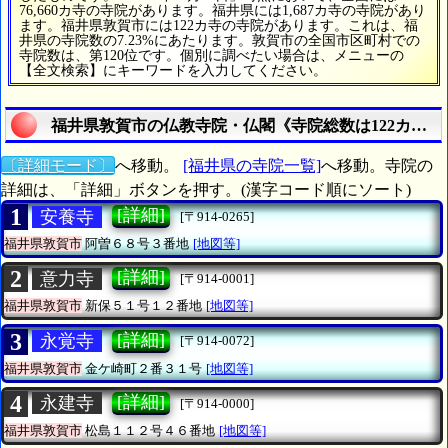
76,660カ寺の寺院があります。福井県には1,687カ寺の寺院があり
ます。福井県敦賀市には122カ寺の寺院があります。これは、福
井県の寺院数の7.23%にあたります。敦賀市の全国市区町村での
寺院数は、第120位です。個別に調べたい場合は、メニューの
【全文検索】にキーワードを入力してください。
福井県敦賀市の仏教寺院・仏閣《寺院総数は122カ寺》
〔詳細モード〕
へ移動。
[福井県の寺院一覧]
へ移動。寺院の
詳細は、「詳細」ボタンを押す。(漢字コード順にソート)
1
[詳細]
安養寺
[〒914-0265]
福井県敦賀市
阿曽６８号３番地
[地図等]
2
[詳細]
意力寺
[〒914-0001]
福井県敦賀市
新保５１号１２番地
[地図等]
3
[詳細]
永覚寺
[〒914-0072]
福井県敦賀市
金ケ崎町２番３１号
[地図等]
4
[詳細]
永建寺
[〒914-0000]
福井県敦賀市
松島１１２号４６番地
[地図等]