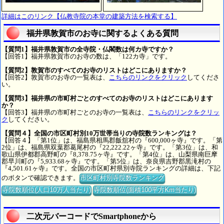
詳細はこのリンク【仏教寺院の本堂の建築方法を検索する】
福井県敦賀市のお寺に関するよくある質問
【質問1】福井県敦賀市の全寺院・仏閣数は何カ寺ですか？
【回答1】福井県敦賀市のお寺の数は、「122カ寺」です。
【質問2】敦賀市のすべてのお寺のリストはどこにありますか？
【回答2】敦賀市のお寺の一覧表は、
こちらのリンクをクリック
してくださ
い。
【質問3】福井県の市町村ごとのすべてのお寺のリストはどこにあります
か？
【回答3】福井県の市町村ごとのお寺の一覧表は、
こちらのリンクをクリッ
ク
してください。
【質問４】全国の市区町村別10万世帯当りの寺院数ランキングは？
【回答４】「第1位」は、福島県相馬郡飯舘村の『600,000ヶ寺』です。「第
2位」は、福島県双葉郡葛尾村の『22,222.22ヶ寺』です。「第3位」は、和
歌山県伊都郡高野町の『8,378.75ヶ寺』です。「第4位」は、山梨県南巨摩
郡早川町の『5,933.68ヶ寺』です。「第5位」は、奈良県吉野郡黒滝村の
『4,501.61ヶ寺』です。全国の市区町村県別寺院ランキングの詳細は、下記
のボタンで確認できます。
市区町村別寺院数ランキング
寺院数順位(人口10万人当たり)
寺院数順位(面積100平方Km当たり)
二次元バーコードでSmartphoneから