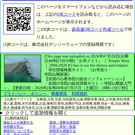
このページをスマートフォンなどから読み込む場合
は、上記の
QRコード
を読み取ると、このページの
ホームページが表示されます。
このQRコードは、
超高速QRコード作成ツール
で作
りました。
（QRコードは、株式会社デンソーウェーブの登録商標です）
[This page was uploaded on 2026年07月28日(火曜
日)08時25分59秒]
『お寺メイト』 ｜ Temple Mate
｜
2006-2026
It's fun to see
the shrines and temples.
「寺社情報検索サイト」
《お寺巡り・
寺院仏閣探索》
【全国の仏教寺院の総合インフォメーション】
「全国の寺院の総合情報サイト ～寺院仏閣超入門
～」
【更新日時：2026年(令和08年)07月25日（土曜日）18時11分57秒】
プライバシー・ポリシー
、
稼働環境
、
利用規約
【仏教キーワード】：合葬墓,分骨,宗派,寺院墓地,仏縁,開眼供養,戒名,お布施,角柱塔婆,
個人墓,墓相,永代供養墓,お盆,御朱印,祭祀,改葬許可証,自然葬,改葬,倶会一処,法会,御魂
抜き,無縁墓,祥月命日,仏法,仏事,開眼供養,納骨室,追善供養,帰依,閉眼供養
クリックして追加情報を開く
【仏教関連用語】
蓮如上人を検索する
墓地・埋葬法律規則
自然葬を学ぶ
行年・享年一覧表
御朱印について学ぶ
納骨堂を調査する