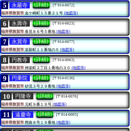
5
[詳細]
永嚴寺
[〒914-0072]
福井県敦賀市
金ケ崎町１５番２１号
[地図等]
6
[詳細]
永壽寺
[〒914-0823]
福井県敦賀市
沓見８６号５番地
[地図等]
7
[詳細]
永賞寺
[〒914-0077]
福井県敦賀市
栄新町１１番地の５
[地図等]
8
[詳細]
円教寺
[〒914-0063]
福井県敦賀市
神楽町２丁目１番地の３０
[地図等]
9
[詳細]
円乗院
[〒914-0136]
福井県敦賀市
砂流３号２９番地
[地図等]
10
[詳細]
円隆寺
[〒914-0076]
福井県敦賀市
元町９番１９号
[地図等]
11
[詳細]
遠慶寺
[〒914-0005]
福井県敦賀市
樫曲８号１９番地
[地図等]