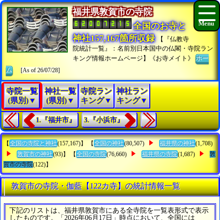
福井県敦賀市の寺院
全国のお寺と
神社157,167箇所収録
【『仏教寺
院統計一覧』：名前別日本国中の仏閣・寺院ラン
キング情報ホームページ】《お寺メイト》
ホー
ム
[As of 26/07/28]
寺院一覧
神社一覧
寺院ラン
神社ラン
(県別)▼
(県別)▼
キング▼
キング▼
1.『福井市』
3.『小浜市』
【
全国の寺院と神社
(157,167)】 【
全国の神社
(80,507)
福井県の神社
(1,708)
敦賀市の神社
(93)】 【
全国の寺院
(76,660)
福井県の寺院
(1,687)
敦
賀市の寺院
(122)】
敦賀市の寺院・伽藍【122カ寺】の統計情報一覧
下記のリストは、福井県敦賀市にある全寺院を一覧表形式で表示
したものです。「2026年06月17日」時点において、全国には