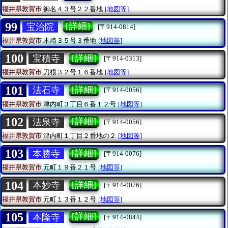
福井県敦賀市
御名４３号２２番地
[地図等]
99
[詳細]
宝治院
[〒914-0814]
福井県敦賀市
木崎３５号３番地
[地図等]
100
[詳細]
宝積寺
[〒914-0313]
福井県敦賀市
刀根３２号１６番地
[地図等]
101
[詳細]
法石寺
[〒914-0056]
福井県敦賀市
津内町３丁目６番１２号
[地図等]
102
[詳細]
法泉寺
[〒914-0056]
福井県敦賀市
津内町１丁目２番地の２
[地図等]
103
[詳細]
本勝寺
[〒914-0076]
福井県敦賀市
元町１９番２１号
[地図等]
104
[詳細]
本妙寺
[〒914-0076]
福井県敦賀市
元町１３番１２号
[地図等]
105
[詳細]
本隆寺
[〒914-0844]