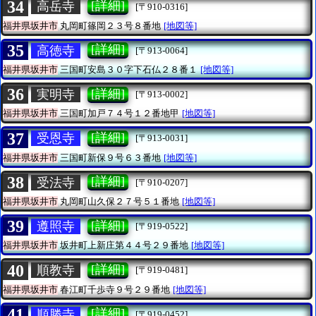
34
[詳細]
高岳寺
[〒910-0316]
福井県坂井市
丸岡町篠岡２３号８番地
[地図等]
35
[詳細]
高徳寺
[〒913-0064]
福井県坂井市
三国町安島３０字下石仏２８番１
[地図等]
36
[詳細]
実明寺
[〒913-0002]
福井県坂井市
三国町加戸７４号１２番地甲
[地図等]
37
[詳細]
受恩寺
[〒913-0031]
福井県坂井市
三国町新保９号６３番地
[地図等]
38
[詳細]
受法寺
[〒910-0207]
福井県坂井市
丸岡町山久保２７号５１番地
[地図等]
39
[詳細]
遵照寺
[〒919-0522]
福井県坂井市
坂井町上新庄第４４号２９番地
[地図等]
40
[詳細]
順教寺
[〒919-0481]
福井県坂井市
春江町千歩寺９号２９番地
[地図等]
41
[詳細]
順勝寺
[〒919-0452]