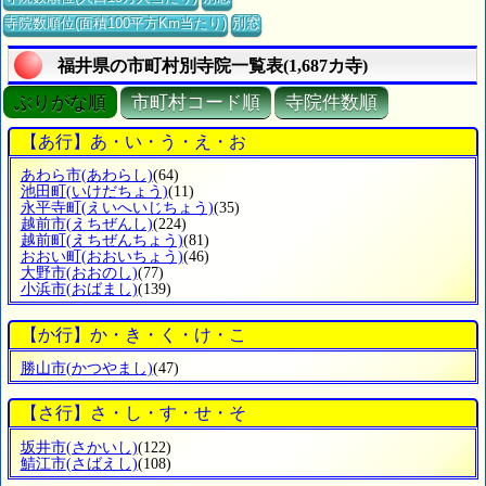
寺院数順位(面積100平方Km当たり)
別窓
福井県の市町村別寺院一覧表(1,687カ寺)
ぶりがな順
市町村コード順
寺院件数順
【あ行】あ・い・う・え・お
あわら市
(あわらし)
(64)
池田町
(いけだちょう)
(11)
永平寺町
(えいへいじちょう)
(35)
越前市
(えちぜんし)
(224)
越前町
(えちぜんちょう)
(81)
おおい町
(おおいちょう)
(46)
大野市
(おおのし)
(77)
小浜市
(おばまし)
(139)
【か行】か・き・く・け・こ
勝山市
(かつやまし)
(47)
【さ行】さ・し・す・せ・そ
坂井市
(さかいし)
(122)
鯖江市
(さばえし)
(108)