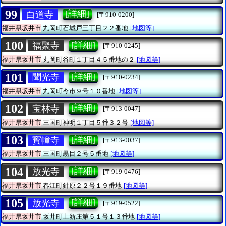
99
[詳細]
白道寺
[〒910-0200]
福井県坂井市
丸岡町石城戸三丁目２２番地
[地図等]
100
[詳細]
福聚寺
[〒910-0245]
福井県坂井市
丸岡町谷町１丁目４５番地の２
[地図等]
101
[詳細]
聞光寺
[〒910-0234]
福井県坂井市
丸岡町今市９号１０番地
[地図等]
102
[詳細]
宝林寺
[〒913-0047]
福井県坂井市
三国町神明１丁目５番３２号
[地図等]
103
[詳細]
寳幢寺
[〒913-0037]
福井県坂井市
三国町黒目２号５番地
[地図等]
104
[詳細]
放光寺
[〒919-0476]
福井県坂井市
春江町針原２２号１９番地
[地図等]
105
[詳細]
放光寺
[〒919-0522]
福井県坂井市
坂井町上新庄第５１号１３番地
[地図等]