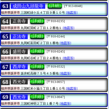
63
[詳細]
成田山九頭龍寺
[〒913-0048]
福井県坂井市
三国町緑ケ丘４丁目９番１０号
[地図等]
64
[詳細]
正善寺
[〒910-0235]
福井県坂井市
丸岡町巽町２丁目１２番地１
[地図等]
65
[詳細]
正法寺
[〒910-0244]
福井県坂井市
丸岡町富田町２丁目１番地
[地図等]
66
[詳細]
盛照寺
[〒910-0245]
福井県坂井市
丸岡町谷町２丁目２４番地１
[地図等]
67
[詳細]
西岸寺
[〒919-0532]
福井県坂井市
坂井町高柳７５号４５番地
[地図等]
68
[詳細]
西光寺
[〒913-0057]
福井県坂井市
三国町米ケ脇５丁目１番１０号
[地図等]
69
[詳細]
西光寺
[〒913-0047]
福井県坂井市
三国町神明２丁目１番７号
[地図等]