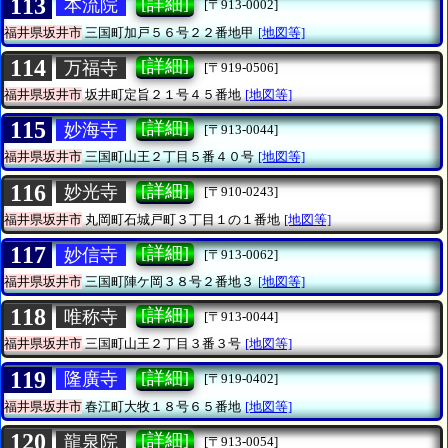
113
[詳細]
本流院
[〒913-0002]
福井県坂井市
三国町加戸５６号２２番地甲
[地図等]
114
[詳細]
万福寺
[〒919-0506]
福井県坂井市
坂井町定旨２１号４５番地
[地図等]
115
[詳細]
妙海寺
[〒913-0044]
福井県坂井市
三国町山王２丁目５番４０号
[地図等]
116
[詳細]
妙光寺
[〒910-0243]
福井県坂井市
丸岡町石城戸町３丁目１の１番地
[地図等]
117
[詳細]
妙信寺
[〒913-0062]
福井県坂井市
三国町陣ケ岡３８号２番地３
[地図等]
118
[詳細]
唯称寺
[〒913-0044]
福井県坂井市
三国町山王２丁目３番３号
[地図等]
119
[詳細]
隆廣寺
[〒919-0402]
福井県坂井市
春江町大牧１８号６５番地
[地図等]
120
[詳細]
龍泉院
[〒913-0054]