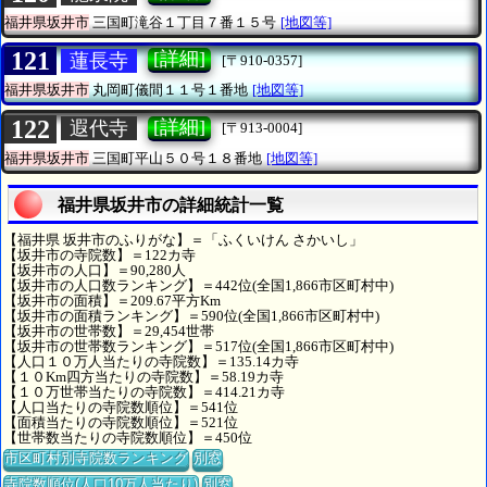
福井県坂井市
三国町滝谷１丁目７番１５号
[地図等]
121
[詳細]
蓮長寺
[〒910-0357]
福井県坂井市
丸岡町儀間１１号１番地
[地図等]
122
[詳細]
遐代寺
[〒913-0004]
福井県坂井市
三国町平山５０号１８番地
[地図等]
福井県坂井市の詳細統計一覧
【福井県 坂井市のふりがな】＝「ふくいけん さかいし」
【坂井市の寺院数】＝122カ寺
【坂井市の人口】＝90,280人
【坂井市の人口数ランキング】＝442位(全国1,866市区町村中)
【坂井市の面積】＝209.67平方Km
【坂井市の面積ランキング】＝590位(全国1,866市区町村中)
【坂井市の世帯数】＝29,454世帯
【坂井市の世帯数ランキング】＝517位(全国1,866市区町村中)
【人口１０万人当たりの寺院数】＝135.14カ寺
【１０Km四方当たりの寺院数】＝58.19カ寺
【１０万世帯当たりの寺院数】＝414.21カ寺
【人口当たりの寺院数順位】＝541位
【面積当たりの寺院数順位】＝521位
【世帯数当たりの寺院数順位】＝450位
市区町村別寺院数ランキング
別窓
寺院数順位(人口10万人当たり)
別窓