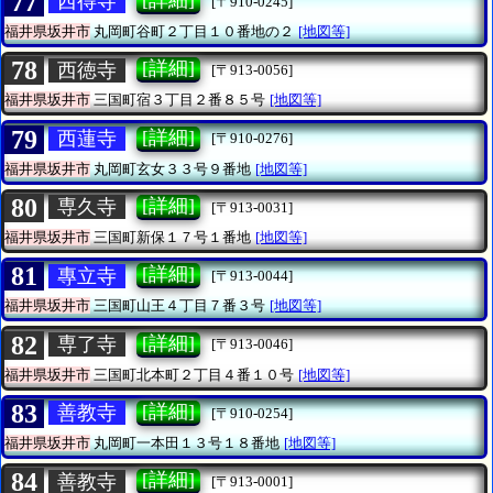
77
西得寺
[〒910-0245]
福井県坂井市
丸岡町谷町２丁目１０番地の２
[地図等]
78
[詳細]
西徳寺
[〒913-0056]
福井県坂井市
三国町宿３丁目２番８５号
[地図等]
79
[詳細]
西蓮寺
[〒910-0276]
福井県坂井市
丸岡町玄女３３号９番地
[地図等]
80
[詳細]
専久寺
[〒913-0031]
福井県坂井市
三国町新保１７号１番地
[地図等]
81
[詳細]
專立寺
[〒913-0044]
福井県坂井市
三国町山王４丁目７番３号
[地図等]
82
[詳細]
専了寺
[〒913-0046]
福井県坂井市
三国町北本町２丁目４番１０号
[地図等]
83
[詳細]
善教寺
[〒910-0254]
福井県坂井市
丸岡町一本田１３号１８番地
[地図等]
84
[詳細]
善教寺
[〒913-0001]