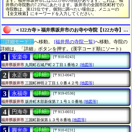
ます。福井県坂井市には122カ寺の寺院があります。これは、福
井県の寺院数の7.23%にあたります。坂井市の全国市区町村での
寺院数は、第121位です。個別に調べたい場合は、メニューの
【全文検索】にキーワードを入力してください。
＜122カ寺＞福井県坂井市のお寺や寺院【122カ寺】を
〔詳細モード〕
へ移動。
[福井県の寺院一覧]
へ移動。寺院の
詳細は、「詳細」ボタンを押す。(漢字コード順にソート)
1
[詳細]
安楽寺
[〒910-0243]
福井県坂井市
丸岡町石城戸町２丁目１番地２
[地図等]
2
[詳細]
永正寺
[〒913-0047]
福井県坂井市
三国町神明２丁目１０番４２号
[地図等]
3
[詳細]
永福寺
[〒919-0536]
福井県坂井市
坂井町木部新保第７１号１０番地
[地図等]
4
[詳細]
円海寺
[〒913-0031]
福井県坂井市
三国町新保第１３号８番地
[地図等]
5
[詳細]
圓光寺
[〒910-0231]