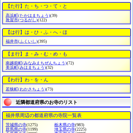
【た行】た・ち・つ・て・と
高浜町
(たかはまちょう)
(39)
敦賀市
(つるがし)
(122)
【は行】は・ひ・ふ・へ・ほ
福井市
(ふくいし)
(395)
【ま行】ま・み・む・め・も
南越前町
(みなみえちぜんちょう)
(72)
美浜町
(みはまちょう)
(32)
【わ行】わ・を・ん
若狭町
(わかさちょう)
(73)
近隣都道府県のお寺のリスト
福井県周辺の都道府県の寺院一覧表
茨城県の寺
(1275)
栃木県の寺
(983)
群馬県の寺
(1199)
埼玉県の寺
(2225)