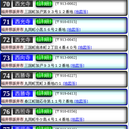
70
[詳細]
西光寺
[〒913-0002]
福井県坂井市
三国町加戸第９３号１２番地
[地図等]
71
[詳細]
西光寺
[〒910-0315]
福井県坂井市
丸岡町小黒５６号２番地
[地図等]
72
[詳細]
西光寺
[〒913-0045]
福井県坂井市
三国町南本町２丁目４番４０号
[地図等]
73
[詳細]
西向寺
[〒913-0002]
福井県坂井市
三国町加戸９３号１２番地
[地図等]
74
[詳細]
西勝寺
[〒910-0227]
福井県坂井市
丸岡町荒町３番地の１
[地図等]
75
[詳細]
西勝寺
[〒919-0413]
福井県坂井市
春江町随応寺第１１号７番地
[地図等]
76
[詳細]
西照寺
[〒910-0356]
福井県坂井市
丸岡町牛ケ島４号１４番地
[地図等]
[詳細]