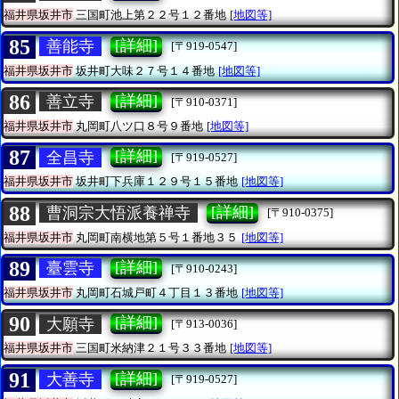
福井県坂井市
三国町池上第２２号１２番地
[地図等]
85
[詳細]
善能寺
[〒919-0547]
福井県坂井市
坂井町大味２７号１４番地
[地図等]
86
[詳細]
善立寺
[〒910-0371]
福井県坂井市
丸岡町八ツ口８号９番地
[地図等]
87
[詳細]
全昌寺
[〒919-0527]
福井県坂井市
坂井町下兵庫１２９号１５番地
[地図等]
88
[詳細]
曹洞宗大悟派養禅寺
[〒910-0375]
福井県坂井市
丸岡町南横地第５号１番地３５
[地図等]
89
[詳細]
臺雲寺
[〒910-0243]
福井県坂井市
丸岡町石城戸町４丁目１３番地
[地図等]
90
[詳細]
大願寺
[〒913-0036]
福井県坂井市
三国町米納津２１号３３番地
[地図等]
91
[詳細]
大善寺
[〒919-0527]