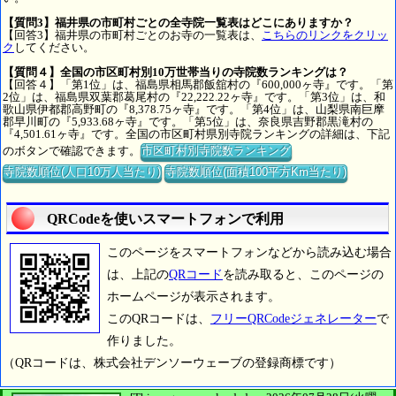
【質問3】福井県の市町村ごとの全寺院一覧表はどこにありますか？
【回答3】福井県の市町村ごとのお寺の一覧表は、
こちらのリンクをクリッ
ク
してください。
【質問４】全国の市区町村別10万世帯当りの寺院数ランキングは？
【回答４】「第1位」は、福島県相馬郡飯舘村の『600,000ヶ寺』です。「第
2位」は、福島県双葉郡葛尾村の『22,222.22ヶ寺』です。「第3位」は、和
歌山県伊都郡高野町の『8,378.75ヶ寺』です。「第4位」は、山梨県南巨摩
郡早川町の『5,933.68ヶ寺』です。「第5位」は、奈良県吉野郡黒滝村の
『4,501.61ヶ寺』です。全国の市区町村県別寺院ランキングの詳細は、下記
のボタンで確認できます。
市区町村別寺院数ランキング
寺院数順位(人口10万人当たり)
寺院数順位(面積100平方Km当たり)
QRCodeを使いスマートフォンで利用
このページをスマートフォンなどから読み込む場合
は、上記の
QRコード
を読み取ると、このページの
ホームページが表示されます。
このQRコードは、
フリーQRCodeジェネレーター
で
作りました。
（QRコードは、株式会社デンソーウェーブの登録商標です）