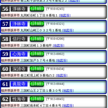
福井県坂井市
春江町千歩寺第３３号４番地２２
[地図等]
56
[詳細]
淨林寺
[〒910-0245]
福井県坂井市
丸岡町谷町１丁目８番地１
[地図等]
57
[詳細]
浄林寺
[〒910-0321]
福井県坂井市
丸岡町山崎三ケ３２号１番地
[地図等]
58
[詳細]
信行寺
[〒910-0200]
福井県坂井市
三国町岩崎１３番地甲
[地図等]
59
[詳細]
心海寺
[〒913-0002]
福井県坂井市
三国町加戸５７号４番地
[地図等]
60
[詳細]
深諦寺
[〒919-0434]
福井県坂井市
春江町境上町９番地の２
[地図等]
61
[詳細]
眞龍寺
[〒913-0044]
福井県坂井市
三国町山王２丁目１番３０号
[地図等]
62
[詳細]
性海寺
[〒913-0045]
福井県坂井市
三国町南本町４丁目４番８号
[地図等]