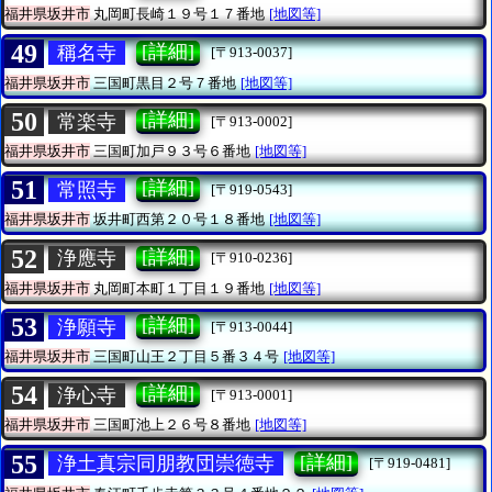
福井県坂井市
丸岡町長崎１９号１７番地
[地図等]
49
[詳細]
稱名寺
[〒913-0037]
福井県坂井市
三国町黒目２号７番地
[地図等]
50
[詳細]
常楽寺
[〒913-0002]
福井県坂井市
三国町加戸９３号６番地
[地図等]
51
[詳細]
常照寺
[〒919-0543]
福井県坂井市
坂井町西第２０号１８番地
[地図等]
52
[詳細]
浄應寺
[〒910-0236]
福井県坂井市
丸岡町本町１丁目１９番地
[地図等]
53
[詳細]
浄願寺
[〒913-0044]
福井県坂井市
三国町山王２丁目５番３４号
[地図等]
54
[詳細]
浄心寺
[〒913-0001]
福井県坂井市
三国町池上２６号８番地
[地図等]
55
[詳細]
浄土真宗同朋教団崇徳寺
[〒919-0481]