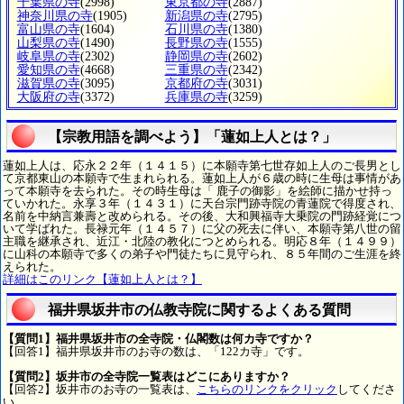
千葉県の寺
(2998)
東京都の寺
(2887)
神奈川県の寺
(1905)
新潟県の寺
(2795)
富山県の寺
(1604)
石川県の寺
(1380)
山梨県の寺
(1490)
長野県の寺
(1555)
岐阜県の寺
(2302)
静岡県の寺
(2602)
愛知県の寺
(4668)
三重県の寺
(2342)
滋賀県の寺
(3095)
京都府の寺
(3031)
大阪府の寺
(3372)
兵庫県の寺
(3259)
【宗教用語を調べよう】「蓮如上人とは？」
蓮如上人は、応永２２年（１４１５）に本願寺第七世存如上人のご長男とし
て京都東山の本願寺で生まれられる。蓮如上人が６歳の時に生母は事情があ
って本願寺を去られた。その時生母は「 鹿子の御影」を絵師に描かせ持っ
ていかれた。永享３年（１４３１）に天台宗門跡寺院の青蓮院で得度され、
名前を中納言兼壽と改められる。その後、大和興福寺大乗院の門跡経覚につ
いて学ばれた。長禄元年（１４５７）に父の死去に伴い、本願寺第八世の留
主職を継承され、近江・北陸の教化につとめられる。明応８年（１４９９）
に山科の本願寺で多くの弟子や門徒たちに見守られ、８５年間のご生涯を終
えられた。
詳細はこのリンク【蓮如上人とは？】
福井県坂井市の仏教寺院に関するよくある質問
【質問1】福井県坂井市の全寺院・仏閣数は何カ寺ですか？
【回答1】福井県坂井市のお寺の数は、「122カ寺」です。
【質問2】坂井市の全寺院一覧表はどこにありますか？
【回答2】坂井市のお寺の一覧表は、
こちらのリンクをクリック
してくださ
い。