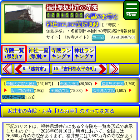
福井県坂井市の寺院
全国のお寺と
神社157,167箇所収録
【『寺院・
伽藍探検』：名前別日本国中の寺院統計情報発信
サイト】《お寺メイト》
ホーム
[As of 26/07/28]
寺院一覧
神社一覧
寺院ラン
神社ラン
(県別)▼
(県別)▼
キング▼
キング▼
8.『越前市』
10.『吉田郡永平寺町』
【
全国の寺院と神社
(157,167)】 【
全国の神社
(80,507)
福井県の神社
(1,708)
坂井市の神社
(198)】 【
全国の寺院
(76,660)
福井県の寺院
(1,687)
坂井市の寺院
(122)】
坂井市の寺院・お寺【122カ寺】のすべてを知る
下記のリストは、福井県坂井市にある全寺院を一覧表形式で表示
したものです。「2026年05月16日」時点において、全国には
76,660カ寺の寺院があります。福井県には1,687カ寺の寺院があり