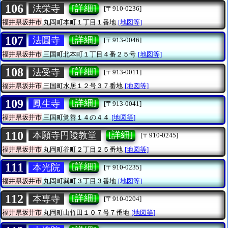
106
[詳細]
法栄寺
[〒910-0236]
福井県坂井市
丸岡町本町１丁目１番地
[地図等]
107
[詳細]
法圓寺
[〒913-0046]
福井県坂井市
三国町北本町１丁目４番２５号
[地図等]
108
[詳細]
法受寺
[〒913-0011]
福井県坂井市
三国町水居１２号３７番地
[地図等]
109
[詳細]
鳳生寺
[〒913-0041]
福井県坂井市
三国町覚善１４の４４
[地図等]
110
[詳細]
本願寺円陵教堂
[〒910-0245]
福井県坂井市
丸岡町谷町２丁目２５番地
[地図等]
111
[詳細]
本光院
[〒910-0235]
福井県坂井市
丸岡町巽町３丁目３番地
[地図等]
112
[詳細]
本専寺
[〒910-0204]
福井県坂井市
丸岡町山竹田１０７号７番地
[地図等]