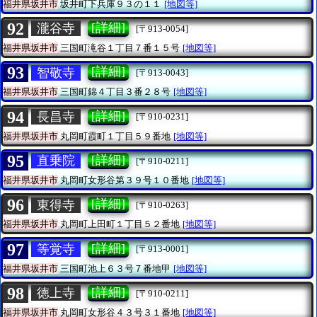
福井県坂井市
坂井町下兵庫９３の１１
[地図等]
92
[詳細]
瀧谷寺
[〒913-0054]
福井県坂井市
三国町滝谷１丁目７番１５号
[地図等]
93
[詳細]
智敬寺
[〒913-0043]
福井県坂井市
三国町錦４丁目３番２８号
[地図等]
94
[詳細]
長昌寺
[〒910-0231]
福井県坂井市
丸岡町霞町１丁目５９番地
[地図等]
95
[詳細]
直乗院
[〒910-0211]
福井県坂井市
丸岡町女形谷第３９号１０番地
[地図等]
96
[詳細]
東得寺
[〒910-0263]
福井県坂井市
丸岡町上田町１丁目５２番地
[地図等]
97
[詳細]
等覚寺
[〒913-0001]
福井県坂井市
三国町池上６３号７番地甲
[地図等]
98
[詳細]
徳上寺
[〒910-0211]
福井県坂井市
丸岡町女形谷４３号３１番地
[地図等]