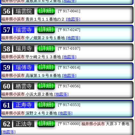
福井県小浜市
遠敷第５６号２番地
[地図等]
56
[詳細]
瑞雲院
[〒917-0041]
福井県小浜市
青井１号１１番地の２
[地図等]
57
[詳細]
瑞雲寺
[〒917-0247]
福井県小浜市
中ノ畑第２９号１番地
[地図等]
58
[詳細]
瑞月寺
[〒917-0107]
福井県小浜市
甲ケ崎２号１３番地
[地図等]
59
[詳細]
瑞傅寺
[〒917-0014]
福井県小浜市
高塚第１９号８番地
[地図等]
60
[詳細]
栖雲寺
[〒917-0056]
福井県小浜市
小浜大原２番地
[地図等]
61
[詳細]
正寿寺
[〒917-0353]
福井県小浜市
深野２４号２番地
[地図等]
62
[詳細]
正法寺
[〒917-0000]
福井県小浜市
大原３７番地
[地図等]