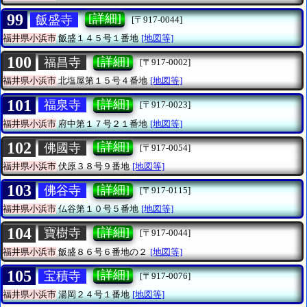
99
[詳細]
飯盛寺
[〒917-0044]
福井県小浜市
飯盛１４５号１番地
[地図等]
100
[詳細]
福昌寺
[〒917-0002]
福井県小浜市
北塩屋第１５号４番地
[地図等]
101
[詳細]
福泉寺
[〒917-0023]
福井県小浜市
府中第１７号２１番地
[地図等]
102
[詳細]
佛國寺
[〒917-0054]
福井県小浜市
伏原３８号９番地
[地図等]
103
[詳細]
佛谷寺
[〒917-0115]
福井県小浜市
仏谷第１０号５番地
[地図等]
104
[詳細]
寶樹寺
[〒917-0044]
福井県小浜市
飯盛８６号６番地の２
[地図等]
105
[詳細]
宝積寺
[〒917-0076]
福井県小浜市
湯岡２４号１番地
[地図等]