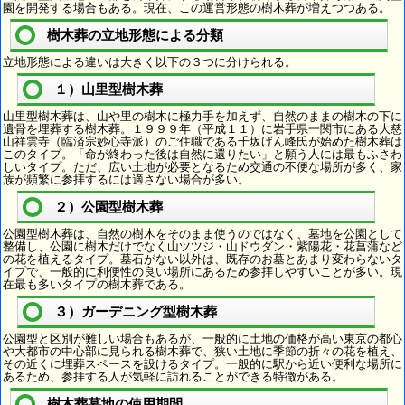
園を開発する場合もある。現在、この運営形態の樹木葬が増えつつある。
樹木葬の立地形態による分類
立地形態による違いは大きく以下の３つに分けられる。
１）山里型樹木葬
山里型樹木葬は、山や里の樹木に極力手を加えず、自然のままの樹木の下に
遺骨を埋葬する樹木葬。１９９９年（平成１１）に岩手県一関市にある大慈
山祥雲寺（臨済宗妙心寺派）のご住職である千坂げん峰氏が始めた樹木葬は
このタイプ。「命が終わった後は自然に還りたい」と願う人には最もふさわ
しいタイプ。ただ、広い土地が必要となるため交通の不便な場所が多く、家
族が頻繁に参拝するには適さない場合が多い。
２）公園型樹木葬
公園型樹木葬は、自然の樹木をそのまま使うのではなく、墓地を公園として
整備し、公園に樹木だけでなく山ツツジ・山ドウダン・紫陽花・花菖蒲など
の花を植えるタイプ。墓石がない以外は、既存のお墓とあまり変わらないタ
イプで、一般的に利便性の良い場所にあるため参拝しやすいことが多い。現
在最も多いタイプの樹木葬である。
３）ガーデニング型樹木葬
公園型と区別が難しい場合もあるが、一般的に土地の価格が高い東京の都心
や大都市の中心部に見られる樹木葬で、狭い土地に季節の折々の花を植え、
その近くに埋葬スペースを設けるタイプ。一般的に駅から近い便利な場所に
あるため、参拝する人が気軽に訪れることができる特徴がある。
樹木葬墓地の使用期間