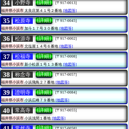
34
[詳細]
小野寺
[〒917-0013]
福井県小浜市
太良庄第４１号２番地
[地図等]
35
[詳細]
松原寺
[〒917-0045]
福井県小浜市
加斗１７号３０番地
[地図等]
36
[詳細]
松源寺
[〒917-0002]
福井県小浜市
北塩屋１４号６番地
[地図等]
37
[詳細]
松福寺
[〒917-0008]
福井県小浜市
新小松原１号１３番地
[地図等]
38
[詳細]
称念寺
[〒917-0057]
福井県小浜市
小浜飛鳥２７番地
[地図等]
39
[詳細]
證明寺
[〒917-0084]
福井県小浜市
小浜広峰７９番地
[地図等]
40
[詳細]
常高寺
[〒917-0055]
福井県小浜市
小浜浅間１番地
[地図等]
41
[詳細]
常然寺
[〒917-0058]