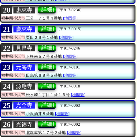
20
[詳細]
惠林寺
[〒917-0236]
福井県小浜市
三分一７１号４番地
[地図等]
21
[詳細]
慶林寺
[〒917-0015]
福井県小浜市
栗田２９号１番地
[地図等]
22
[詳細]
見昌寺
[〒917-0246]
福井県小浜市
下根来５７号８番地
[地図等]
23
[詳細]
元海寺
[〒917-0101]
福井県小浜市
田烏第６９号５番地
[地図等]
24
[詳細]
源應寺
[〒917-0018]
福井県小浜市
松ヶ崎１丁目１番１６号
[地図等]
25
[詳細]
光全寺
[〒917-0063]
福井県小浜市
小浜酒井８番地
[地図等]
26
[詳細]
光徳寺
[〒917-0002]
福井県小浜市
北塩屋第１７号２番地
[地図等]