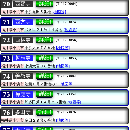
70
[詳細]
西寳寺
[〒917-0064]
福井県小浜市
小浜竜田５番地
[地図等]
71
[詳細]
西方寺
[〒917-0024]
福井県小浜市
和久里２１号１４番地
[地図等]
72
[詳細]
西林寺
[〒917-0056]
福井県小浜市
小浜大原７８番地
[地図等]
73
[詳細]
誓願寺
[〒917-0053]
福井県小浜市
小浜大宮９８番地
[地図等]
74
[詳細]
善教寺
[〒917-0004]
福井県小浜市
湊第６号２番地の１
[地図等]
75
[詳細]
禅應寺
[〒917-0354]
福井県小浜市
和多田第１４号２６番地
[地図等]
76
[詳細]
多田寺
[〒917-0026]
福井県小浜市
多田２９号６番地
[地図等]
[詳細]