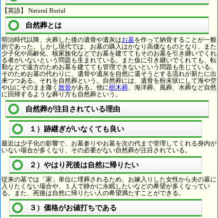
【英語】 Natural Burial
自然葬とは
明治時代以降、火葬した後の遺骨や遺灰は
お墓
を作って納骨することが一般
的であった。しかし現代では、お墓の購入はかなり高価なものとなり、また
少子化や高齢化、核家族化などでお墓を建ててもそのお墓を引き継いでくれ
る者がいないという問題も生まれている。また仮に引き継いでくれても、転
勤などで遠方のためお墓を建てても管理できないという問題も生じている。
そのためお墓の代わりに、遺骨や遺灰を自然に還そうとする流れが新たに出
来つつある。それを自然葬という。自然葬には、遺骨を粉末状にして海や空
や山にそのまま撒く
散骨
がある。他に
樹木葬
、海洋葬、風葬、水葬など自然
に回帰するような葬り方も自然葬という。
自然葬が注目されている理由
１）跡継ぎがいなくても良い
最近は少子化の影響で、お墓参りやお墓を次の代まで管理してくれる身内が
いない場合が多くなり、その必要がない自然葬が注目されている。
２）やはり死後は自然に帰りたい
従来の墓では「家」単位に埋葬されるため、お嫁入りした女性から夫の墓に
入りたくない場合や、１人で静かに永眠したいなどの希望が多くなってい
る。また、死後は自然に帰りたい人の希望満たすことができる。
３）価格がお値打ちである