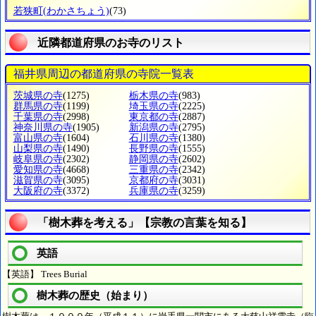
若狭町
(わかさちょう)
(73)
近隣都道府県のお寺のリスト
福井県周辺の都道府県の寺院一覧表
茨城県の寺
(1275)
栃木県の寺
(983)
群馬県の寺
(1199)
埼玉県の寺
(2225)
千葉県の寺
(2998)
東京都の寺
(2887)
神奈川県の寺
(1905)
新潟県の寺
(2795)
富山県の寺
(1604)
石川県の寺
(1380)
山梨県の寺
(1490)
長野県の寺
(1555)
岐阜県の寺
(2302)
静岡県の寺
(2602)
愛知県の寺
(4668)
三重県の寺
(2342)
滋賀県の寺
(3095)
京都府の寺
(3031)
大阪府の寺
(3372)
兵庫県の寺
(3259)
「樹木葬を考える」【宗教の言葉を知る】
英語
【英語】 Trees Burial
樹木葬の歴史（始まり）