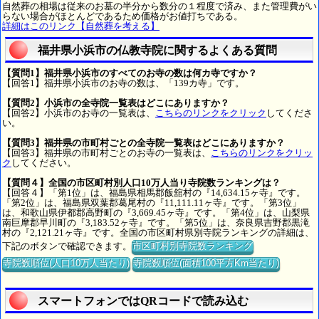
自然葬の相場は従来のお墓の半分から数分の１程度で済み、また管理費がい
らない場合がほとんどであるため価格がお値打ちである。
詳細はこのリンク【自然葬を考える】
福井県小浜市の仏教寺院に関するよくある質問
【質問1】福井県小浜市のすべてのお寺の数は何カ寺ですか？
【回答1】福井県小浜市のお寺の数は、「139カ寺」です。
【質問2】小浜市の全寺院一覧表はどこにありますか？
【回答2】小浜市のお寺の一覧表は、
こちらのリンクをクリック
してくださ
い。
【質問3】福井県の市町村ごとの全寺院一覧表はどこにありますか？
【回答3】福井県の市町村ごとのお寺の一覧表は、
こちらのリンクをクリッ
ク
してください。
【質問４】全国の市区町村別人口10万人当り寺院数ランキングは？
【回答４】「第1位」は、福島県相馬郡飯舘村の『14,634.15ヶ寺』です。
「第2位」は、福島県双葉郡葛尾村の『11,111.11ヶ寺』です。「第3位」
は、和歌山県伊都郡高野町の『3,669.45ヶ寺』です。「第4位」は、山梨県
南巨摩郡早川町の『3,183.52ヶ寺』です。「第5位」は、奈良県吉野郡黒滝
村の『2,121.21ヶ寺』です。全国の市区町村県別寺院ランキングの詳細は、
下記のボタンで確認できます。
市区町村別寺院数ランキング
寺院数順位(人口10万人当たり)
寺院数順位(面積100平方Km当たり)
スマートフォンではQRコードで読み込む