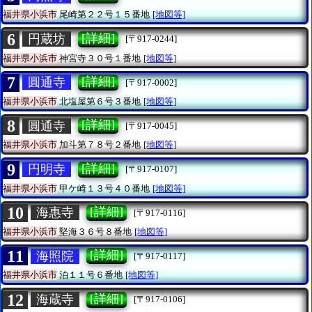
福井県小浜市
尾崎第２２号１５番地
[地図等]
6
[詳細]
円蔵坊
[〒917-0244]
福井県小浜市
神宮寺３０号１番地
[地図等]
7
[詳細]
圓通寺
[〒917-0002]
福井県小浜市
北塩屋第６号３番地
[地図等]
8
[詳細]
圓通寺
[〒917-0045]
福井県小浜市
加斗第７８号２番地
[地図等]
9
[詳細]
円明寺
[〒917-0107]
福井県小浜市
甲ケ崎１３号４０番地
[地図等]
10
[詳細]
海惠寺
[〒917-0116]
福井県小浜市
堅海３６号８番地
[地図等]
11
[詳細]
海照院
[〒917-0117]
福井県小浜市
泊１１号６番地
[地図等]
12
[詳細]
海蔵寺
[〒917-0106]