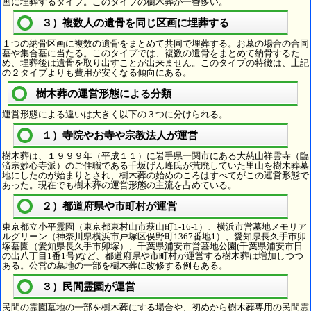
画に埋葬するタイプ。このタイプの樹木葬が一番多い。
３）複数人の遺骨を同じ区画に埋葬する
１つの納骨区画に複数の遺骨をまとめて共同で埋葬する。お墓の場合の合同
墓や集合墓に当たる。このタイプでは、複数の遺骨をまとめて納骨するた
め、埋葬後は遺骨を取り出すことが出来ません。このタイプの特徴は、上記
の２タイプよりも費用が安くなる傾向にある。
樹木葬の運営形態による分類
運営形態による違いは大きく以下の３つに分けられる。
１）寺院やお寺や宗教法人が運営
樹木葬は、１９９９年（平成１１）に岩手県一関市にある大慈山祥雲寺（臨
済宗妙心寺派）のご住職である千坂げん峰氏が荒廃していた里山を樹木葬墓
地にしたのが始まりとされ、樹木葬の始めのころはすべてがこの運営形態で
あった。現在でも樹木葬の運営形態の主流を占めている。
２）都道府県や市町村が運営
東京都立小平霊園（東京都東村山市萩山町1-16-1）、横浜市営墓地メモリア
ルグリーン（神奈川県横浜市戸塚区俣野町1367番地1）、愛知県長久手市卯
塚墓園（愛知県長久手市卯塚）、千葉県浦安市営墓地公園(千葉県浦安市日
の出八丁目1番1号)など、都道府県や市町村が運営する樹木葬は増加しつつ
ある。公営の墓地の一部を樹木葬に改修する例もある。
３）民間霊園が運営
民間の霊園墓地の一部を樹木葬にする場合や、初めから樹木葬専用の民間霊