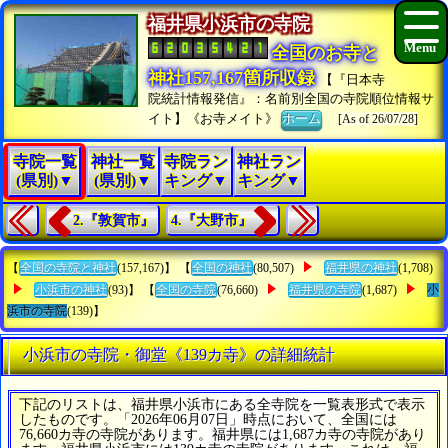
福井県小浜市の寺院
全国のお寺と
神社157,167箇所収録
【『日本寺
院統計情報発信』：名前別全国の寺院順位情報サ
イト】《お寺メイト》
ホーム
[As of 26/07/28]
寺院一覧
神社一覧
寺院ラン
神社ラン
(県別)▼
(県別)▼
キング▼
キング▼
2.『敦賀市』
4.『大野市』
【
全国の寺院と神社
(157,167)】 【
全国の神社
(80,507)
福井県の神社
(1,708)
小浜市の神社
(93)】 【
全国の寺院
(76,660)
福井県の寺院
(1,687)
小
浜市の寺院
(139)】
小浜市の寺院・御堂《139カ寺》の詳細統計
下記のリストは、福井県小浜市にある全寺院を一覧表形式で表示
したものです。「2026年06月07日」時点において、全国には
76,660カ寺の寺院があります。福井県には1,687カ寺の寺院があり