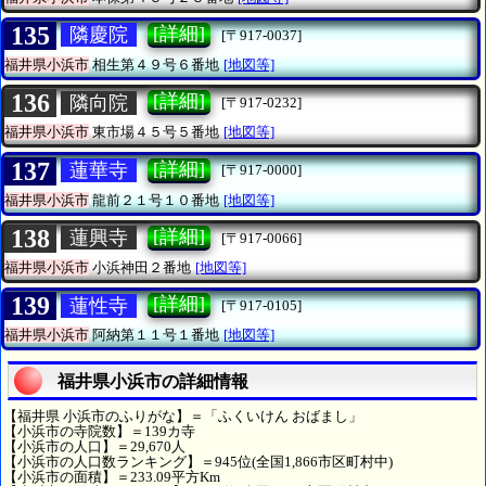
135
[詳細]
隣慶院
[〒917-0037]
福井県小浜市
相生第４９号６番地
[地図等]
136
[詳細]
隣向院
[〒917-0232]
福井県小浜市
東市場４５号５番地
[地図等]
137
[詳細]
蓮華寺
[〒917-0000]
福井県小浜市
龍前２１号１０番地
[地図等]
138
[詳細]
蓮興寺
[〒917-0066]
福井県小浜市
小浜神田２番地
[地図等]
139
[詳細]
蓮性寺
[〒917-0105]
福井県小浜市
阿納第１１号１番地
[地図等]
福井県小浜市の詳細情報
【福井県 小浜市のふりがな】＝「ふくいけん おばまし」
【小浜市の寺院数】＝139カ寺
【小浜市の人口】＝29,670人
【小浜市の人口数ランキング】＝945位(全国1,866市区町村中)
【小浜市の面積】＝233.09平方Km