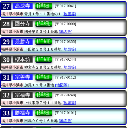
27
[詳細]
高成寺
[〒917-0041]
福井県小浜市
青井１号１１番地の１
[地図等]
28
[詳細]
國分寺
[〒917-0000]
福井県小浜市
國分第５３号１番地
[地図等]
29
[詳細]
最勝寺
[〒917-0355]
福井県小浜市
下田第３０号１６番地
[地図等]
30
[詳細]
櫻本坊
[〒917-0244]
福井県小浜市
神宮寺２９号２０番地
[地図等]
31
[詳細]
宗善寺
[〒917-0112]
福井県小浜市
加尾１１号９番地
[地図等]
32
[詳細]
宗福寺
[〒917-0248]
福井県小浜市
上根来第７号１１番地
[地図等]
33
[詳細]
勝福寺
[〒917-0101]
福井県小浜市
田烏９０号１６番地
[地図等]