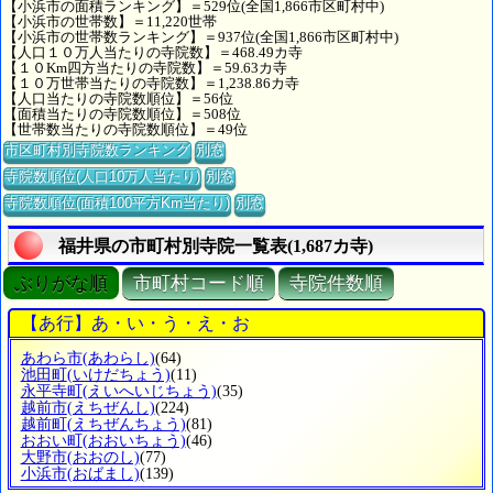
【小浜市の面積ランキング】＝529位(全国1,866市区町村中)
【小浜市の世帯数】＝11,220世帯
【小浜市の世帯数ランキング】＝937位(全国1,866市区町村中)
【人口１０万人当たりの寺院数】＝468.49カ寺
【１０Km四方当たりの寺院数】＝59.63カ寺
【１０万世帯当たりの寺院数】＝1,238.86カ寺
【人口当たりの寺院数順位】＝56位
【面積当たりの寺院数順位】＝508位
【世帯数当たりの寺院数順位】＝49位
市区町村別寺院数ランキング
別窓
寺院数順位(人口10万人当たり)
別窓
寺院数順位(面積100平方Km当たり)
別窓
福井県の市町村別寺院一覧表(1,687カ寺)
ぶりがな順
市町村コード順
寺院件数順
【あ行】あ・い・う・え・お
あわら市
(あわらし)
(64)
池田町
(いけだちょう)
(11)
永平寺町
(えいへいじちょう)
(35)
越前市
(えちぜんし)
(224)
越前町
(えちぜんちょう)
(81)
おおい町
(おおいちょう)
(46)
大野市
(おおのし)
(77)
小浜市
(おばまし)
(139)