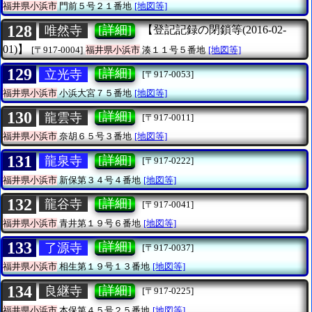
福井県小浜市
門前５号２１番地
[地図等]
128
[詳細]
唯然寺
【登記記録の閉鎖等(2016-02-
01)】
[〒917-0004]
福井県小浜市
湊１１号５番地
[地図等]
129
[詳細]
立光寺
[〒917-0053]
福井県小浜市
小浜大宮７５番地
[地図等]
130
[詳細]
龍雲寺
[〒917-0011]
福井県小浜市
奈胡６５号３番地
[地図等]
131
[詳細]
龍泉寺
[〒917-0222]
福井県小浜市
新保第３４号４番地
[地図等]
132
[詳細]
龍谷寺
[〒917-0041]
福井県小浜市
青井第１９号６番地
[地図等]
133
[詳細]
了源寺
[〒917-0037]
福井県小浜市
相生第１９号１３番地
[地図等]
134
[詳細]
良継寺
[〒917-0225]
福井県小浜市
本保第４５号２５番地
[地図等]