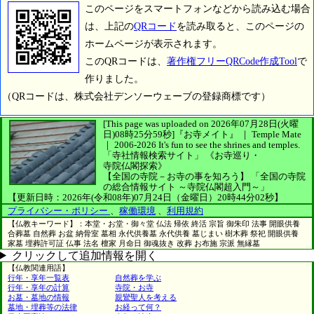
このページをスマートフォンなどから読み込む場合
は、上記の
QRコード
を読み取ると、このページの
ホームページが表示されます。
このQRコードは、
著作権フリーQRCode作成Tool
で
作りました。
（QRコードは、株式会社デンソーウェーブの登録商標です）
[This page was uploaded on 2026年07月28日(火曜
日)08時25分59秒]
『お寺メイト』 ｜ Temple Mate
｜
2006-2026
It's fun to see
the shrines and temples.
「寺社情報検索サイト」
《お寺巡り・
寺院仏閣探索》
【全国の寺院－お寺の事を知ろう】
「全国の寺院
の総合情報サイト ～寺院仏閣超入門～」
【更新日時：2026年(令和08年)07月24日（金曜日）20時44分02秒】
プライバシー・ポリシー
、
稼働環境
、
利用規約
【仏教キーワード】：本堂・お堂・御々堂 仏法 帰依 終活 宗旨 御朱印 法事 開眼供養
合葬墓 自然葬 お盆 納骨室 墓相 永代供養墓 永代供養 墓じまい 樹木葬 祭祀 開眼供養
家墓 埋葬許可証 仏事 法名 檀家 月命日 御魂抜き 改葬 お布施 宗派 無縁墓
クリックして追加情報を開く
【仏教関連用語】
行年・享年一覧表
自然葬を学ぶ
行年・享年の計算
寺院・お寺
お墓・墓地の情報
親鸞聖人を考える
墓地・埋葬等の法律
お経って何？