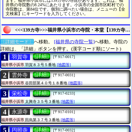
ます。福井県小浜市には139カ寺の寺院があります。これは、福
井県の寺院数の8.24%にあたります。小浜市の全国市区町村での
寺院数は、第84位です。個別に調べたい場合は、メニューの【全
文検索】にキーワードを入力してください。
<<<139カ寺>>>福井県小浜市の寺院・本堂【139カ寺
〔詳細モード〕
へ移動。
[福井県の寺院一覧]
へ移動。寺院の
詳細は、「詳細」ボタンを押す。(漢字コード順にソート)
1
[詳細]
羽賀寺
[〒917-0017]
福井県小浜市
羽賀８３号５番地
[地図等]
2
[詳細]
雲外寺
[〒917-0031]
福井県小浜市
谷田部第４０号１８番地
[地図等]
3
[詳細]
栄松寺
[〒917-0233]
福井県小浜市
太興寺３５号３番地
[地図等]
4
[詳細]
永源寺
[〒917-0101]
福井県小浜市
田烏第３７号３番地
[地図等]
5
[詳細]
円照寺
[〒917-0032]