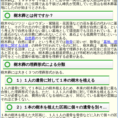
樹木葬は、１９９９年（平成１１）に岩手県一関市にある大慈山祥雲寺（臨
済宗妙心寺派）のご住職である千坂げん峰氏が荒廃していた里山を樹木葬墓
地にしたのが始まりとされる。
樹木葬とは何ですか？
樹木や山ツツジ・山ドウダン・紫陽花・花菖蒲などの花を墓石の代わりに墓
標とし、その下の土の中に遺骨を埋葬する形態。「遺骨が自然に還る」とい
う考え方で自然を壊さない新しい墓地として環境面でも注目されている。ま
た墓石がないため宗教に縛られないことや、墓石よりも低費用で済むといっ
た特徴がある。
自然葬
の１つの形態である。
樹木葬は「自然に還す」という考え方では
散骨
に近いが、散骨は「
墓地、埋
葬等に関する法律
」の枠外で行われているのに対し、樹木葬は「墓地、埋葬
等に関する法律」によって許可された墓地で埋葬されるため完全に合法であ
ると言える。そのため、樹木葬は各都道府県および市町村の地方公共団体の
許可をとった霊園や墓地に遺骨を埋葬する必要がある。
樹木葬の埋葬形式による分類
樹木葬には大きく３つの埋葬形式がある。
１）１人の遺骨に対して１本の樹木を植える
１人の遺骨に対して１本以上の樹木植えるため、本来の樹木葬の趣旨に最も
合致した埋葬形式である。ただ、１人１人の遺骨に対して樹木を植えるスペ
ースが必要なため、費用が高くなる傾向にあり、対応している墓地や霊園は
それほど多くない。
２）１本の樹木を植えた区画に個々の遺骨を別々に埋葬
１本の樹木を植えた大区画に、１人１人の遺骨を骨壺などに入れて個々の区