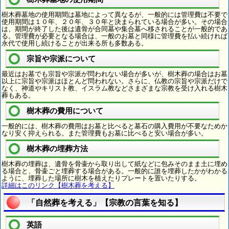
樹木葬墓地の使用期間は墓地によって異なるが、一般的には管理費は不要で
使用期間は１０年、２０年、３０年と決まられている場合が多い。その場合
は、期間が終了した後は遺骨が合同墓や集合墓へ移されることが一般的であ
る。管理費が必要となる場合は、一般のお墓と同様に管理費を払い続ければ
永代で使用し続けることが出来る所も多数ある。
宗旨や宗派について
最近はお墓でも宗旨や宗派が問われない場合が多いが、樹木葬の場合はお墓
以上に宗旨や宗派はほとんど問われない。さらに、仏教の宗旨や宗派だけで
なく、神道やキリスト教、イスラム教などさまざまな宗教を受け入れる樹木
葬もある。
樹木葬の費用について
一般的には、樹木葬の費用はお墓と比べると墓石の購入費用が不要なためか
なり安く抑えられる。また管理費もお墓に比べると安い場合が多い。
樹木葬の埋葬方法
樹木葬の埋葬は、遺骨を骨壷から取り出して紙などに包みそのまま土に埋め
る場合と、骨壷ごと埋葬する場合がある。一般的に誰を埋葬したかがわかる
ように、埋葬した場所に樹木を植えたりプレートを置いたりする。
詳細はこのリンク【樹木葬を考える】
「自然葬を考える」【宗教の言葉を知る】
英語