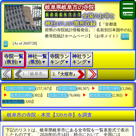
岐阜県岐阜市の寺院
全国のお寺と
神社157,167箇所収録
【『全都道
府県の寺院統計情報発信』：名前別日本国中の仏
教寺院統計ホームページ】《お寺メイト》
ホー
ム
[As of 26/07/28]
寺院一覧
神社一覧
寺院ラン
神社ラン
(県別)▼
(県別)▼
キング▼
キング▼
1.『岐阜市』
2.『大垣市』
【
全国の寺院と神社
(157,167)】 【
全国の神社
(80,507)
岐阜県の神社
(3,266)
岐阜市の神社
(302)】 【
全国の寺院
(76,660)
岐阜県の寺院
(2,302)
岐阜市の寺院
(320)】
岐阜市の寺院・本堂【320カ寺】を調査
下記のリストは、岐阜県岐阜市にある全寺院を一覧表形式で表示
したものです。「2026年05月14日」時点において、全国には