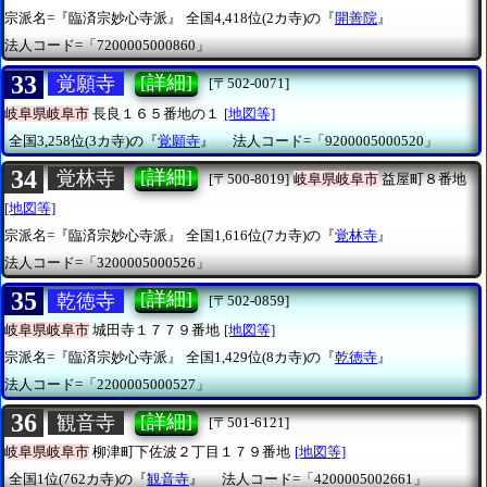
宗派名=『臨済宗妙心寺派』
全国4,418位(2カ寺)の『
開善院
』
法人コード=「7200005000860」
33
[詳細]
覚願寺
[〒502-0071]
岐阜県岐阜市
長良１６５番地の１
[地図等]
全国3,258位(3カ寺)の『
覚願寺
』
法人コード=「9200005000520」
34
[詳細]
覚林寺
[〒500-8019]
岐阜県岐阜市
益屋町８番地
[地図等]
宗派名=『臨済宗妙心寺派』
全国1,616位(7カ寺)の『
覚林寺
』
法人コード=「3200005000526」
35
[詳細]
乾徳寺
[〒502-0859]
岐阜県岐阜市
城田寺１７７９番地
[地図等]
宗派名=『臨済宗妙心寺派』
全国1,429位(8カ寺)の『
乾徳寺
』
法人コード=「2200005000527」
36
[詳細]
観音寺
[〒501-6121]
岐阜県岐阜市
柳津町下佐波２丁目１７９番地
[地図等]
全国1位(762カ寺)の『
観音寺
』
法人コード=「4200005002661」