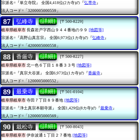
宗派名=『単立寺院』
全国4,418位(2カ寺)の『
弘専寺
』
法人コード=「3200005000559」
87
[詳細]
弘峰寺
[〒500-8229]
岐阜県岐阜市
長森岩戸字西山９４４番地の９９
[地図等]
宗派名=『高野山真言宗』
全国6,973位(1カ寺)の『
弘峰寺
』
法人コード=「4200005000558」
88
[詳細]
香厳寺
[〒500-8227]
岐阜県岐阜市
北一色６丁目１８番３３号
[地図等]
宗派名=『真宗大谷派』
全国6,973位(1カ寺)の『
香厳寺
』
法人コード=「1200005000552」
89
[詳細]
最乗寺
[〒501-0104]
岐阜県岐阜市
寺田７丁目８９番地
[地図等]
宗派名=『浄土真宗本願寺派』
全国1,429位(8カ寺)の『
最乗寺
』
法人コード=「1200005000569」
90
[詳細]
栽松寺
[〒500-8043]
岐阜県岐阜市
伊奈波通１丁目２７番地
[地図等]