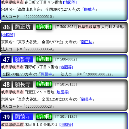
岐阜県岐阜市
春日町２丁目４５番地
[地図等]
宗派名=『高野山真言宗』
全国39位(127カ寺)の『
願成寺
』
法人コード=「5200005000516」
46
[詳細]
願正坊
[〒500-8054]
岐阜県岐阜市
大門町３番地
[地図等]
宗派名=『真宗大谷派』
全国6,973位(1カ寺)の『
願正坊
』
法人コード=「9200005000859」
47
[詳細]
願誓寺
[〒500-8882]
岐阜県岐阜市
西野町３丁目６番地
[地図等]
全国588位(20カ寺)の『
願誓寺
』
法人コード=「7200005000522」
48
[詳細]
願長寺
[〒501-6133]
岐阜県岐阜市
日置江２９２番地
[地図等]
宗派名=『真宗大谷派』
全国3,258位(3カ寺)の『
願長寺
』
法人コード=「6200005000523」
49
[詳細]
願徳寺
[〒501-1135]
岐阜県岐阜市
木田６１５番地の１
[地図等]