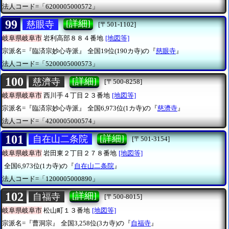
法人コード=「6200005000572」
99
[詳細]
慈眼寺
[〒501-1102]
岐阜県岐阜市
岩利高部８８４番地
[地図等]
宗派名=『臨済宗妙心寺派』
全国19位(190カ寺)の『
慈眼寺
』
法人コード=「5200005000573」
100
[詳細]
慈濟寺
[〒500-8258]
岐阜県岐阜市
西川手４丁目２３番地
[地図等]
宗派名=『臨済宗妙心寺派』
全国6,973位(1カ寺)の『
慈濟寺
』
法人コード=「4200005000574」
101
[詳細]
自在山二条院
[〒501-3154]
岐阜県岐阜市
岩田東２丁目２７８番地
[地図等]
全国6,973位(1カ寺)の『
自在山二条院
』
法人コード=「1200005000890」
102
[詳細]
自福寺
[〒500-8015]
岐阜県岐阜市
松山町１３番地
[地図等]
宗派名=『曹洞宗』
全国3,258位(3カ寺)の『
自福寺
』