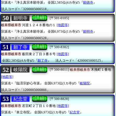
宗派名=『浄土真宗本願寺派』
全国2,585位(4カ寺)の『
願徳寺
』
法人コード=「3200005000518」
50
[詳細]
願明寺
[〒501-0105]
岐阜県岐阜市
河渡１２４８番地の１
[地図等]
宗派名=『浄土真宗本願寺派』
全国6,973位(1カ寺)の『
願明寺
』
法人コード=「1200005000528」
51
[詳細]
願了寺
[〒500-8382]
岐阜県岐阜市
薮田東２丁目３番８号
[地図等]
全国2,585位(4カ寺)の『
願了寺
』
法人コード=「4200005000525」
52
[詳細]
岐陽院
[〒500-8011]
岐阜県岐阜市
木挽町１番地
[地図等]
宗派名=『臨済宗妙心寺派』
全国6,973位(1カ寺)の『
岐陽院
』
法人コード=「1200005000866」
53
[詳細]
紀念堂
[〒500-8828]
岐阜県岐阜市
若宮町２丁目１０番地
[地図等]
宗派名=『単立寺院』
全国6,973位(1カ寺)の『
紀念堂
』