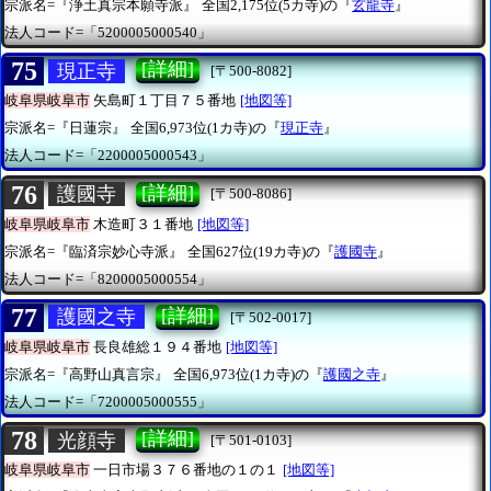
宗派名=『浄土真宗本願寺派』
全国2,175位(5カ寺)の『
玄龍寺
』
法人コード=「5200005000540」
75
[詳細]
現正寺
[〒500-8082]
岐阜県岐阜市
矢島町１丁目７５番地
[地図等]
宗派名=『日蓮宗』
全国6,973位(1カ寺)の『
現正寺
』
法人コード=「2200005000543」
76
[詳細]
護國寺
[〒500-8086]
岐阜県岐阜市
木造町３１番地
[地図等]
宗派名=『臨済宗妙心寺派』
全国627位(19カ寺)の『
護國寺
』
法人コード=「8200005000554」
77
[詳細]
護國之寺
[〒502-0017]
岐阜県岐阜市
長良雄総１９４番地
[地図等]
宗派名=『高野山真言宗』
全国6,973位(1カ寺)の『
護國之寺
』
法人コード=「7200005000555」
78
[詳細]
光顔寺
[〒501-0103]
岐阜県岐阜市
一日市場３７６番地の１の１
[地図等]