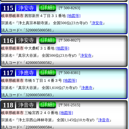
115
[詳細]
浄安寺
[〒500-8263]
岐阜県岐阜市
茜部新所４丁目３１番地
[地図等]
宗派名=『浄土真宗本願寺派』
全国506位(23カ寺)の『
浄安寺
』
法人コード=「5200005000581」
116
[詳細]
浄安寺
[〒500-8027]
岐阜県岐阜市
中大桑町３１番地
[地図等]
宗派名=『真宗大谷派』
全国506位(23カ寺)の『
浄安寺
』
法人コード=「4200005000582」
117
[詳細]
浄應寺
[〒500-8381]
岐阜県岐阜市
市橋５丁目１４番３号
[地図等]
宗派名=『真宗大谷派』
全国1,616位(7カ寺)の『
浄應寺
』
法人コード=「3200005000583」
118
[詳細]
浄音寺
[〒501-2515]
岐阜県岐阜市
三輪宮西２４０番地
[地図等]
宗派名=『浄土宗西山禅林寺派』
全国1,145位(10カ寺)の『
浄音寺
』
法人コード=「2200005000584」