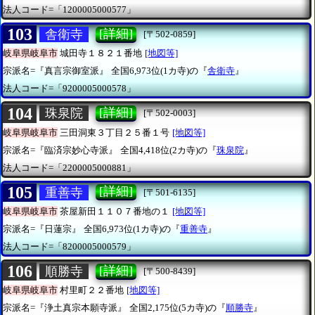
法人コード=「1200005000577」
103
[詳細]
舎衛寺
[〒502-0859]
岐阜県岐阜市
城田寺１８２１番地
[地図等]
宗派名=『真言宗御室派』
全国6,973位(1カ寺)の『
舎衛寺
』
法人コード=「9200005000578」
104
[詳細]
珠泉院
[〒502-0003]
岐阜県岐阜市
三田洞東３丁目２５番１号
[地図等]
宗派名=『臨済宗妙心寺派』
全国4,418位(2カ寺)の『
珠泉院
』
法人コード=「2200005000881」
105
[詳細]
重善寺
[〒501-6135]
岐阜県岐阜市
茶屋新田１１０７番地の１
[地図等]
宗派名=『日蓮宗』
全国6,973位(1カ寺)の『
重善寺
』
法人コード=「8200005000579」
106
[詳細]
順勝寺
[〒500-8439]
岐阜県岐阜市
村里町２２番地
[地図等]
宗派名=『浄土真宗本願寺派』
全国2,175位(5カ寺)の『
順勝寺
』