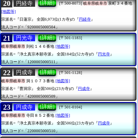
20
[詳細]
円経寺
[〒500-8073]
岐阜県岐阜市
泉町３４番地
[地図等]
宗派名=『日蓮宗』
全国6,973位(1カ寺)の『
円経寺
』
法人コード=「9200005000504」
21
[詳細]
円光寺
[〒501-1183]
岐阜県岐阜市
則松１４６番地
[地図等]
宗派名=『浄土真宗本願寺派』
全国184位(52カ寺)の『
円光寺
』
法人コード=「1200005000511」
22
[詳細]
円成寺
[〒501-1128]
岐阜県岐阜市
洞１０７３番地
[地図等]
宗派名=『曹洞宗』
全国506位(23カ寺)の『
円成寺
』
法人コード=「4200005000509」
23
[詳細]
円成寺
[〒501-0104]
岐阜県岐阜市
寺田８５２番地
[地図等]
宗派名=『浄土真宗本願寺派』
全国506位(23カ寺)の『
円成寺
』
法人コード=「2200005000510」