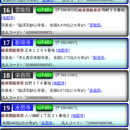
16
[詳細]
雲龍院
[〒500-8118]
岐阜県岐阜市
寺町１９番地
[地図等]
宗派名=『臨済宗妙心寺派』
全国4,418位(2カ寺)の『
雲龍院
』
法人コード=「4200005000855」
17
[詳細]
影現寺
[〒502-0857]
岐阜県岐阜市
正木１２９４番地
[地図等]
宗派名=『浄土真宗本願寺派』
全国2,175位(5カ寺)の『
影現寺
』
法人コード=「8200005000505」
18
[詳細]
栄昌院
[〒501-1101]
岐阜県岐阜市
佐野３７６番地
[地図等]
宗派名=『臨済宗妙心寺派』
全国6,973位(1カ寺)の『
栄昌院
』
法人コード=「3200005000856」
19
[詳細]
永照寺
[〒500-8817]
岐阜県岐阜市
八ツ梅町１丁目２１番地２
[地図等]
全国446位(26カ寺)の『
永照寺
』
法人コード=「7200005000506」