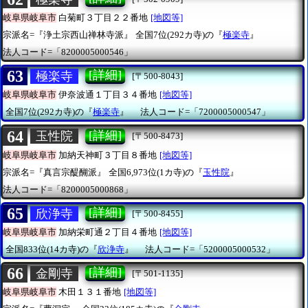
岐阜県岐阜市
白菊町３丁目２２番地
[地図等]
宗派名=『浄土宗西山禅林寺派』
全国7位(292カ寺)の『
極楽寺
』
法人コード=「8200005000546」
63
[詳細]
極楽寺
[〒500-8043]
岐阜県岐阜市
伊奈波通１丁目３４番地
[地図等]
全国7位(292カ寺)の『
極楽寺
』
法人コード=「7200005000547」
64
[詳細]
玉性院
[〒500-8473]
岐阜県岐阜市
加納天神町３丁目８番地
[地図等]
宗派名=『真言宗醍醐派』
全国6,973位(1カ寺)の『
玉性院
』
法人コード=「8200005000868」
65
[詳細]
欣浄寺
[〒500-8455]
岐阜県岐阜市
加納栄町通２丁目４番地
[地図等]
全国833位(14カ寺)の『
欣浄寺
』
法人コード=「5200005000532」
66
[詳細]
金剛寺
[〒501-1135]
岐阜県岐阜市
木田１３１番地
[地図等]