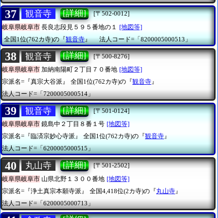
37
[詳細]
観音寺
[〒502-0012]
岐阜県岐阜市
長良志段見５９５番地の１
[地図等]
全国1位(762カ寺)の『
観音寺
』
法人コード=「8200005000513」
38
[詳細]
観音寺
[〒500-8276]
岐阜県岐阜市
加納南陽町２丁目７０番地
[地図等]
宗派名=『真宗大谷派』
全国1位(762カ寺)の『
観音寺
』
法人コード=「7200005000514」
39
[詳細]
観音寺
[〒501-0124]
岐阜県岐阜市
鏡島中２丁目８番１号
[地図等]
宗派名=『臨済宗妙心寺派』
全国1位(762カ寺)の『
観音寺
』
法人コード=「6200005000515」
40
[詳細]
丸山寺
[〒501-2502]
岐阜県岐阜市
山県北野１３００番地
[地図等]
宗派名=『浄土真宗本願寺派』
全国4,418位(2カ寺)の『
丸山寺
』
法人コード=「6200005000713」