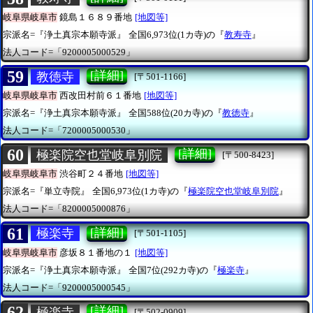
岐阜県岐阜市
鏡島１６８９番地
[地図等]
宗派名=『浄土真宗本願寺派』
全国6,973位(1カ寺)の『
教寿寺
』
法人コード=「9200005000529」
59
[詳細]
教徳寺
[〒501-1166]
岐阜県岐阜市
西改田村前６１番地
[地図等]
宗派名=『浄土真宗本願寺派』
全国588位(20カ寺)の『
教徳寺
』
法人コード=「7200005000530」
60
[詳細]
極楽院空也堂岐阜別院
[〒500-8423]
岐阜県岐阜市
渋谷町２４番地
[地図等]
宗派名=『単立寺院』
全国6,973位(1カ寺)の『
極楽院空也堂岐阜別院
』
法人コード=「8200005000876」
61
[詳細]
極楽寺
[〒501-1105]
岐阜県岐阜市
彦坂８１番地の１
[地図等]
宗派名=『浄土真宗本願寺派』
全国7位(292カ寺)の『
極楽寺
』
法人コード=「9200005000545」
62
[詳細]
極楽寺
[〒502-0909]