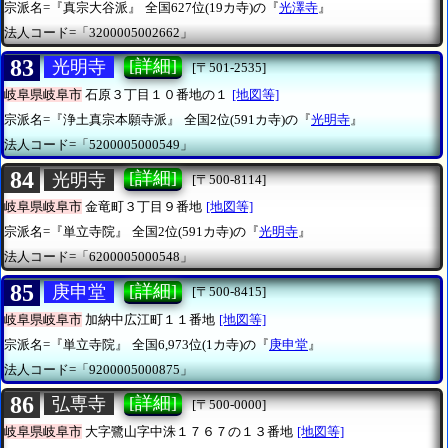
宗派名=『真宗大谷派』
全国627位(19カ寺)の『
光澤寺
』
法人コード=「3200005002662」
83
[詳細]
光明寺
[〒501-2535]
岐阜県岐阜市
石原３丁目１０番地の１
[地図等]
宗派名=『浄土真宗本願寺派』
全国2位(591カ寺)の『
光明寺
』
法人コード=「5200005000549」
84
[詳細]
光明寺
[〒500-8114]
岐阜県岐阜市
金竜町３丁目９番地
[地図等]
宗派名=『単立寺院』
全国2位(591カ寺)の『
光明寺
』
法人コード=「6200005000548」
85
[詳細]
庚申堂
[〒500-8415]
岐阜県岐阜市
加納中広江町１１番地
[地図等]
宗派名=『単立寺院』
全国6,973位(1カ寺)の『
庚申堂
』
法人コード=「9200005000875」
86
[詳細]
弘専寺
[〒500-0000]
岐阜県岐阜市
大字鷺山字中洙１７６７の１３番地
[地図等]