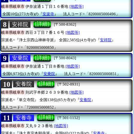
岐阜県岐阜市
伊奈波通１丁目１６番地
[地図等]
全国10位(273カ寺)の『
安楽寺
』
法人コード=「8200005000496」
8
[詳細]
安祥院
[〒500-8362]
岐阜県岐阜市
西荘３丁目７番１６号
[地図等]
宗派名=『浄土宗西山禅林寺派』
全国2,585位(4カ寺)の『
安祥院
』
法人コード=「9200005000850」
9
[詳細]
安乗院
[〒500-8043]
岐阜県岐阜市
伊奈波通１丁目８番地
[地図等]
全国6,973位(1カ寺)の『
安乗院
』
法人コード=「8200005000851」
10
[詳細]
安養院
[〒502-0931]
岐阜県岐阜市
則武字本郷２６３９番地
[地図等]
宗派名=『単立寺院』
全国138位(65カ寺)の『
安養院
』
法人コード=「7200005000852」
11
[詳細]
安養寺
[〒501-1152]
岐阜県岐阜市
又丸９２３番地
[地図等]
宗派名=『浄土真宗本願寺派』
全国6位(322カ寺)の『
安養寺
』