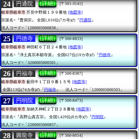
24
[詳細]
円通院
[〒501-3141]
岐阜県岐阜市
芥見中野畑１９９番地
[地図等]
宗派名=『曹洞宗』
全国1,616位(7カ寺)の『
円通院
』
法人コード=「1200005000858」
25
[詳細]
円徳寺
[〒500-8833]
岐阜県岐阜市
神田町６丁目２４番地
[地図等]
宗派名=『浄土真宗本願寺派』
全国627位(19カ寺)の『
円徳寺
』
法人コード=「3200005000501」
26
[詳細]
円福寺
[〒500-8387]
岐阜県岐阜市
薮田中１丁目９番１５号
[地図等]
全国113位(74カ寺)の『
円福寺
』
法人コード=「1200005000503」
27
[詳細]
円明院
[〒500-8473]
岐阜県岐阜市
加納天神町２丁目２８番地
[地図等]
宗派名=『高野山真言宗』
全国1,429位(8カ寺)の『
円明院
』
法人コード=「2200005000857」
28
[詳細]
圓龍寺
[〒500-8054]