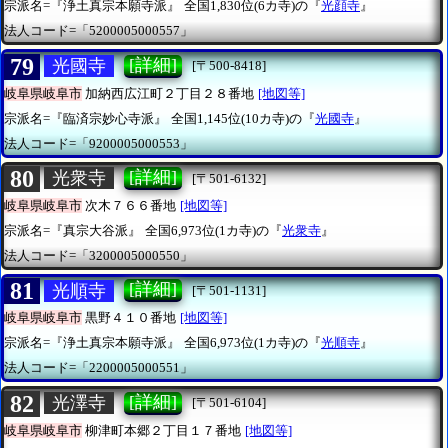
宗派名=『浄土真宗本願寺派』
全国1,830位(6カ寺)の『
光顔寺
』
法人コード=「5200005000557」
79
[詳細]
光國寺
[〒500-8418]
岐阜県岐阜市
加納西広江町２丁目２８番地
[地図等]
宗派名=『臨済宗妙心寺派』
全国1,145位(10カ寺)の『
光國寺
』
法人コード=「9200005000553」
80
[詳細]
光衆寺
[〒501-6132]
岐阜県岐阜市
次木７６６番地
[地図等]
宗派名=『真宗大谷派』
全国6,973位(1カ寺)の『
光衆寺
』
法人コード=「3200005000550」
81
[詳細]
光順寺
[〒501-1131]
岐阜県岐阜市
黒野４１０番地
[地図等]
宗派名=『浄土真宗本願寺派』
全国6,973位(1カ寺)の『
光順寺
』
法人コード=「2200005000551」
82
[詳細]
光澤寺
[〒501-6104]
岐阜県岐阜市
柳津町本郷２丁目１７番地
[地図等]