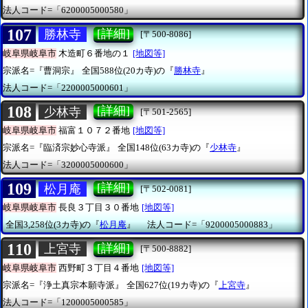
法人コード=「6200005000580」
107
[詳細]
勝林寺
[〒500-8086]
岐阜県岐阜市
木造町６番地の１
[地図等]
宗派名=『曹洞宗』
全国588位(20カ寺)の『
勝林寺
』
法人コード=「2200005000601」
108
[詳細]
少林寺
[〒501-2565]
岐阜県岐阜市
福富１０７２番地
[地図等]
宗派名=『臨済宗妙心寺派』
全国148位(63カ寺)の『
少林寺
』
法人コード=「3200005000600」
109
[詳細]
松月庵
[〒502-0081]
岐阜県岐阜市
長良３丁目３０番地
[地図等]
全国3,258位(3カ寺)の『
松月庵
』
法人コード=「9200005000883」
110
[詳細]
上宮寺
[〒500-8882]
岐阜県岐阜市
西野町３丁目４番地
[地図等]
宗派名=『浄土真宗本願寺派』
全国627位(19カ寺)の『
上宮寺
』
法人コード=「1200005000585」