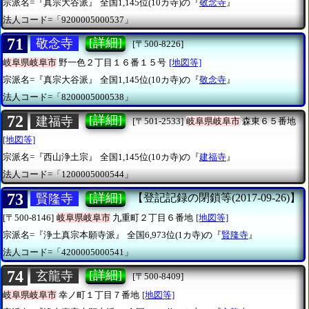
宗派名=『真宗大谷派』
全国1,145位(10カ寺)の『
敬念寺
』
法人コード=「9200005000537」
71
[詳細]
敬念寺
[〒500-8226]
岐阜県岐阜市
野一色２丁目１６番１５号
[地図等]
宗派名=『真宗大谷派』
全国1,145位(10カ寺)の『
敬念寺
』
法人コード=「8200005000538」
72
[詳細]
建福寺
[〒501-2533]
岐阜県岐阜市
森東６５番地
[地図等]
宗派名=『西山浄土宗』
全国1,145位(10カ寺)の『
建福寺
』
法人コード=「1200005000544」
73
[詳細]
賢隆寺
【登記記録の閉鎖等(2017-09-26)】
[〒500-8146]
岐阜県岐阜市
九重町２丁目６番地
[地図等]
宗派名=『浄土真宗本願寺派』
全国6,973位(1カ寺)の『
賢隆寺
』
法人コード=「4200005000541」
74
[詳細]
玄龍寺
[〒500-8409]
岐阜県岐阜市
幸ノ町１丁目７番地
[地図等]