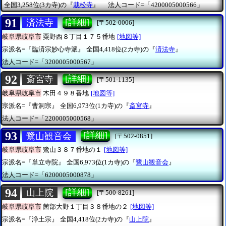
全国3,258位(3カ寺)の『
栽松寺
』
法人コード=「4200005000566」
91
[詳細]
済法寺
[〒502-0006]
岐阜県岐阜市
粟野西８丁目１７５番地
[地図等]
宗派名=『臨済宗妙心寺派』
全国4,418位(2カ寺)の『
済法寺
』
法人コード=「3200005000567」
92
[詳細]
斎宮寺
[〒501-1135]
岐阜県岐阜市
木田４９８番地
[地図等]
宗派名=『曹洞宗』
全国6,973位(1カ寺)の『
斎宮寺
』
法人コード=「2200005000568」
93
[詳細]
鷺山観音会
[〒502-0851]
岐阜県岐阜市
鷺山３８７番地の１
[地図等]
宗派名=『単立寺院』
全国6,973位(1カ寺)の『
鷺山観音会
』
法人コード=「6200005000878」
94
[詳細]
山上院
[〒500-8261]
岐阜県岐阜市
茜部大野１丁目３８番地の２
[地図等]
宗派名=『浄土宗』
全国4,418位(2カ寺)の『
山上院
』