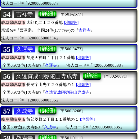
法人コード=「9200005000867」
54
[詳細]
吉祥寺
[〒501-2577]
岐阜県岐阜市
太郎丸２１２０番地
[地図等]
宗派名=『曹洞宗』
全国24位(177カ寺)の『
吉祥寺
』
法人コード=「3200005000534」
55
[詳細]
久運寺
[〒500-8473]
岐阜県岐阜市
加納天神町４丁目２１番地
[地図等]
全国6,973位(1カ寺)の『
久運寺
』
法人コード=「4200005000533」
56
[詳細]
久遠實成阿弥陀山専成寺
[〒502-0071]
岐阜県岐阜市
長良字山先７２０番地の１
[地図等]
全国6,973位(1カ寺)の『
久遠實成阿弥陀山専成寺
』
法人コード=「1200005000536」
57
[詳細]
久成寺
[〒500-8268]
岐阜県岐阜市
茜部菱野２丁目１１番地の１
[地図等]
全国588位(20カ寺)の『
久成寺
』
法人コード=「2200005000535」
58
[詳細]
教寿寺
[〒501-0111]