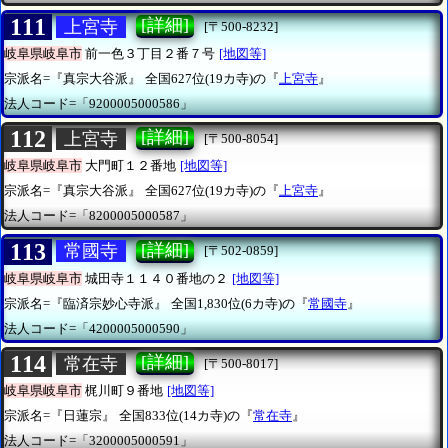
111
[詳細]
上宮寺
[〒500-8232]
岐阜県岐阜市
前一色３丁目２番７号
[地図等]
宗派名=『真宗大谷派』
全国627位(19カ寺)の『
上宮寺
』
法人コード=「9200005000586」
112
[詳細]
上宮寺
[〒500-8054]
岐阜県岐阜市
大門町１２番地
[地図等]
宗派名=『真宗大谷派』
全国627位(19カ寺)の『
上宮寺
』
法人コード=「8200005000587」
113
[詳細]
常國寺
[〒502-0859]
岐阜県岐阜市
城田寺１１４０番地の２
[地図等]
宗派名=『臨済宗妙心寺派』
全国1,830位(6カ寺)の『
常國寺
』
法人コード=「4200005000590」
114
[詳細]
常在寺
[〒500-8017]
岐阜県岐阜市
梶川町９番地
[地図等]
宗派名=『日蓮宗』
全国833位(14カ寺)の『
常在寺
』
法人コード=「3200005000591」