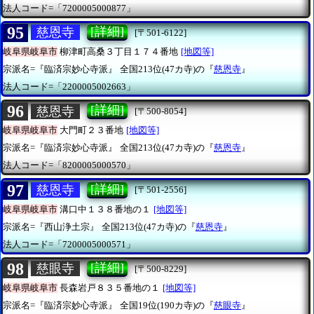
法人コード=「7200005000877」
95
[詳細]
慈恩寺
[〒501-6122]
岐阜県岐阜市
柳津町高桑３丁目１７４番地
[地図等]
宗派名=『臨済宗妙心寺派』
全国213位(47カ寺)の『
慈恩寺
』
法人コード=「2200005002663」
96
[詳細]
慈恩寺
[〒500-8054]
岐阜県岐阜市
大門町２３番地
[地図等]
宗派名=『臨済宗妙心寺派』
全国213位(47カ寺)の『
慈恩寺
』
法人コード=「8200005000570」
97
[詳細]
慈恩寺
[〒501-2556]
岐阜県岐阜市
溝口中１３８番地の１
[地図等]
宗派名=『西山浄土宗』
全国213位(47カ寺)の『
慈恩寺
』
法人コード=「7200005000571」
98
[詳細]
慈眼寺
[〒500-8229]
岐阜県岐阜市
長森岩戸８３５番地の１
[地図等]
宗派名=『臨済宗妙心寺派』
全国19位(190カ寺)の『
慈眼寺
』