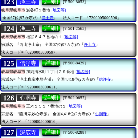
123
[詳細]
浄土寺
[〒500-8053]
岐阜県岐阜市
鴬谷町１番地
[地図等]
全国67位(97カ寺)の『
浄土寺
』
法人コード=「7200005000596」
124
[詳細]
浄土寺
[〒501-2565]
岐阜県岐阜市
福富６４７番地の１
[地図等]
宗派名=『西山浄土宗』
全国67位(97カ寺)の『
浄土寺
』
法人コード=「6200005000597」
125
[詳細]
信浄寺
[〒500-8429]
岐阜県岐阜市
加納清水町１丁目２９番地
[地図等]
宗派名=『浄土真宗本願寺派』
全国4,418位(2カ寺)の『
信浄寺
』
法人コード=「9200005000611」
126
[詳細]
心洞寺
[〒502-0857]
岐阜県岐阜市
正木１５１７番地の１
[地図等]
宗派名=『臨済宗妙心寺派』
全国4,418位(2カ寺)の『
心洞寺
』
法人コード=「4200005000616」
127
[詳細]
深広寺
[〒500-8288]