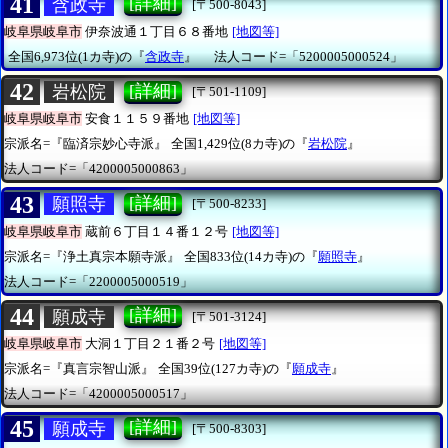
41
[詳細]
含政寺
[〒500-8043]
岐阜県岐阜市
伊奈波通１丁目６８番地
[地図等]
全国6,973位(1カ寺)の『
含政寺
』
法人コード=「5200005000524」
42
[詳細]
岩松院
[〒501-1109]
岐阜県岐阜市
安食１１５９番地
[地図等]
宗派名=『臨済宗妙心寺派』
全国1,429位(8カ寺)の『
岩松院
』
法人コード=「4200005000863」
43
[詳細]
願照寺
[〒500-8233]
岐阜県岐阜市
蔵前６丁目１４番１２号
[地図等]
宗派名=『浄土真宗本願寺派』
全国833位(14カ寺)の『
願照寺
』
法人コード=「2200005000519」
44
[詳細]
願成寺
[〒501-3124]
岐阜県岐阜市
大洞１丁目２１番２号
[地図等]
宗派名=『真言宗智山派』
全国39位(127カ寺)の『
願成寺
』
法人コード=「4200005000517」
45
[詳細]
願成寺
[〒500-8303]