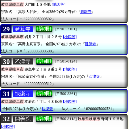
岐阜県岐阜市
大門町１８番地
[地図等]
宗派名=『真宗大谷派』
全国386位(29カ寺)の『
圓龍寺
』
法人コード=「2200005000502」
29
[詳細]
延算寺
[〒501-3101]
岐阜県岐阜市
岩井２丁目１番２５号
[地図等]
宗派名=『高野山真言宗』
全国6,973位(1カ寺)の『
延算寺
』
法人コード=「5200005000508」
30
[詳細]
乙津寺
[〒501-0124]
岐阜県岐阜市
鏡島中２丁目８番１号
[地図等]
宗派名=『臨済宗妙心寺派』
全国6,973位(1カ寺)の『
乙津寺
』
法人コード=「9200005000512」
31
[詳細]
快楽寺
[〒500-8361]
岐阜県岐阜市
本荘西４丁目４３番地
[地図等]
全国6,973位(1カ寺)の『
快楽寺
』
法人コード=「8200005000521」
32
[詳細]
開善院
[〒500-8118]
岐阜県岐阜市
寺町１９番地
[地図等]