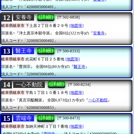
法人コード=「4200005000491」
12
[詳細]
安養寺
[〒502-0858]
岐阜県岐阜市
下土居２丁目６番２９号
[地図等]
宗派名=『浄土真宗本願寺派』
全国6位(322カ寺)の『
安養寺
』
法人コード=「3200005000492」
13
[詳細]
醫王寺
[〒500-8333]
岐阜県岐阜市
此花町６丁目２５番地
[地図等]
宗派名=『曹洞宗』
全国98位(80カ寺)の『
醫王寺
』
法人コード=「5200005000499」
14
[詳細]
一心不動院
[〒500-8234]
岐阜県岐阜市
芋島１丁目１０番１８号
[地図等]
宗派名=『真言宗醍醐派』
全国6,973位(1カ寺)の『
一心不動院
』
法人コード=「6200005000853」
15
[詳細]
雲端寺
[〒500-8473]
岐阜県岐阜市
加納天神町３丁目７番地
[地図等]
全国6,973位(1カ寺)の『
雲端寺
』
法人コード=「4200005000500」