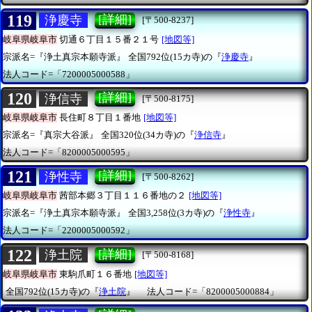
119
[詳細]
浄慶寺
[〒500-8237]
岐阜県岐阜市
切通６丁目１５番２１号
[地図等]
宗派名=『浄土真宗本願寺派』
全国792位(15カ寺)の『
浄慶寺
』
法人コード=「7200005000588」
120
[詳細]
浄信寺
[〒500-8175]
岐阜県岐阜市
長住町８丁目１番地
[地図等]
宗派名=『真宗大谷派』
全国320位(34カ寺)の『
浄信寺
』
法人コード=「8200005000595」
121
[詳細]
浄性寺
[〒500-8262]
岐阜県岐阜市
茜部本郷３丁目１１６番地の２
[地図等]
宗派名=『浄土真宗本願寺派』
全国3,258位(3カ寺)の『
浄性寺
』
法人コード=「2200005000592」
122
[詳細]
浄土院
[〒500-8168]
岐阜県岐阜市
東駒爪町１６番地
[地図等]
全国792位(15カ寺)の『
浄土院
』
法人コード=「8200005000884」