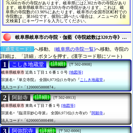
76,660カ寺の寺院があります。岐阜県には2,302カ寺の寺院があり
ます。岐阜県岐阜市には320カ寺の寺院があります。これは、岐
阜県の寺院数の13.90%にあたります。岐阜市の全国市区町村での
寺院数は、第16位です。個別に調べたい場合は、メニューの【全
文検索】にキーワードを入力してください。
岐阜県岐阜市の寺院・伽藍《寺院総数は320カ寺》を探
〔通常モード〕
へ移動。
[岐阜県の寺院一覧]
へ移動。寺院の
詳細は、「詳細」ボタンを押す。(漢字コード順にソート)
1
[詳細]
こしき地蔵堂
[〒502-0908]
岐阜県岐阜市
近島１丁目１６番１０号
[地図等]
宗派名=『単立寺院』
全国6,973位(1カ寺)の『
こしき地蔵堂
』
法人コード=「1200005000874」
2
[詳細]
阿願寺
[〒502-0913]
岐阜県岐阜市
東島４丁目７番１号
[地図等]
宗派名=『臨済宗妙心寺派』
全国6,973位(1カ寺)の『
阿願寺
』
法人コード=「6200005000498」
3
[詳細]
阿弥陀寺
[〒502-0006]