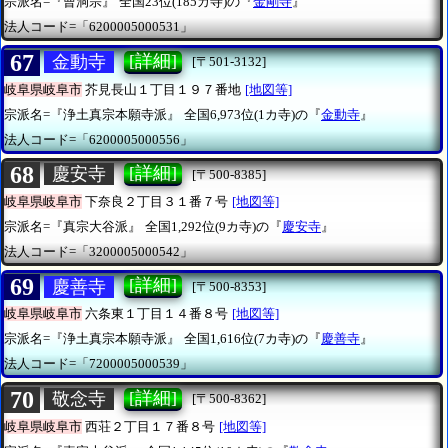
宗派名=『曹洞宗』
全国23位(185カ寺)の『
金剛寺
』
法人コード=「6200005000531」
67
[詳細]
金動寺
[〒501-3132]
岐阜県岐阜市
芥見長山１丁目１９７番地
[地図等]
宗派名=『浄土真宗本願寺派』
全国6,973位(1カ寺)の『
金動寺
』
法人コード=「6200005000556」
68
[詳細]
慶安寺
[〒500-8385]
岐阜県岐阜市
下奈良２丁目３１番７号
[地図等]
宗派名=『真宗大谷派』
全国1,292位(9カ寺)の『
慶安寺
』
法人コード=「3200005000542」
69
[詳細]
慶善寺
[〒500-8353]
岐阜県岐阜市
六条東１丁目１４番８号
[地図等]
宗派名=『浄土真宗本願寺派』
全国1,616位(7カ寺)の『
慶善寺
』
法人コード=「7200005000539」
70
[詳細]
敬念寺
[〒500-8362]
岐阜県岐阜市
西荘２丁目１７番８号
[地図等]