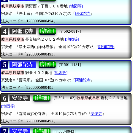
岐阜県岐阜市
粟野西７丁目３６６番地
[地図等]
宗派名=『浄土宗』
全国17位(210カ寺)の『
阿弥陀寺
』
法人コード=「1200005000494」
4
[詳細]
阿彌陀寺
[〒502-0817]
岐阜県岐阜市
長良福光２６５２番地
[地図等]
宗派名=『浄土宗西山禅林寺派』
全国102位(79カ寺)の『
阿彌陀寺
』
法人コード=「2200005000493」
5
[詳細]
阿彌陀寺
[〒501-1181]
岐阜県岐阜市
雛倉４０２番地
[地図等]
宗派名=『曹洞宗』
全国102位(79カ寺)の『
阿彌陀寺
』
法人コード=「9200005000495」
6
[詳細]
安楽寺
[〒501-1102]
岐阜県岐阜市
岩利２２９番地
[地図等]
宗派名=『臨済宗妙心寺派』
全国10位(273カ寺)の『
安楽寺
』
法人コード=「7200005000497」
7
[詳細]
安楽寺
[〒500-8043]