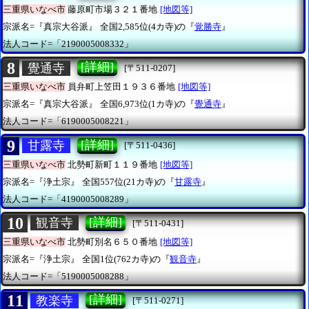
三重県いなべ市
藤原町市場３２１番地
[地図等]
宗派名=『真宗大谷派』
全国2,585位(4カ寺)の『
覚勝寺
』
法人コード=「2190005008332」
8
[詳細]
覺通寺
[〒511-0207]
三重県いなべ市
員弁町上笠田１９３６番地
[地図等]
宗派名=『真宗大谷派』
全国6,973位(1カ寺)の『
覺通寺
』
法人コード=「6190005008221」
9
[詳細]
甘露寺
[〒511-0436]
三重県いなべ市
北勢町新町１１９番地
[地図等]
宗派名=『浄土宗』
全国557位(21カ寺)の『
甘露寺
』
法人コード=「4190005008289」
10
[詳細]
観音寺
[〒511-0431]
三重県いなべ市
北勢町別名６５０番地
[地図等]
宗派名=『浄土宗』
全国1位(762カ寺)の『
観音寺
』
法人コード=「5190005008288」
11
[詳細]
教楽寺
[〒511-0271]