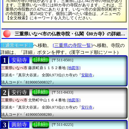
76,660カ寺の寺院があります。三重県には2,342カ寺の寺院があり
ます。三重県いなべ市には80カ寺の寺院があります。これは、三
重県の寺院数の3.42%にあたります。いなべ市の全国市区町村で
の寺院数は、第254位です。個別に調べたい場合は、メニューの
【全文検索】にキーワードを入力してください。
三重県いなべ市の仏教寺院・仏閣《80カ寺》の詳細統
〔通常モード〕
へ移動。
[三重県の寺院一覧]
へ移動。寺院の
詳細は、「詳細」ボタンを押す。(漢字コード順にソート)
1
[詳細]
安顯寺
[〒511-0501]
三重県いなべ市
藤原町鼎１１５２番地
[地図等]
宗派名=『真宗大谷派』
全国6,973位(1カ寺)の『
安顯寺
』
法人コード=「8190005008327」
2
[詳細]
安行寺
[〒511-0433]
三重県いなべ市
北勢町中山１６４番地
[地図等]
宗派名=『真宗大谷派』
全国6,973位(1カ寺)の『
安行寺
』
法人コード=「4190005008280」
3
[詳細]
圓願寺
[〒511-0225]