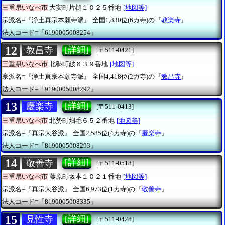
三重県いなべ市
大安町片樋１０２５番地
[地図等]
宗派名=『浄土真宗本願寺派』
全国1,830位(6カ寺)の『
教楽寺
』
法人コード=「6190005008254」
12
[詳細]
教昌寺
[〒511-0421]
三重県いなべ市
北勢町皷６３９番地
[地図等]
宗派名=『浄土真宗本願寺派』
全国4,418位(2カ寺)の『
教昌寺
』
法人コード=「9190005008292」
13
[詳細]
慶楽寺
[〒511-0413]
三重県いなべ市
北勢町畑毛６５２番地
[地図等]
宗派名=『真宗大谷派』
全国2,585位(4カ寺)の『
慶楽寺
』
法人コード=「8190005008293」
14
[詳細]
敬善寺
[〒511-0518]
三重県いなべ市
藤原町坂本１０２１番地
[地図等]
宗派名=『真宗大谷派』
全国6,973位(1カ寺)の『
敬善寺
』
法人コード=「8190005008335」
15
[詳細]
見性寺
[〒511-0428]