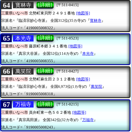
64
[詳細]
寳林寺
[〒511-0415]
三重県いなべ市
北勢町東貝野２４９１番地
[地図等]
宗派名=『臨済宗妙心寺派』
全国312位(35カ寺)の『
寳林寺
』
法人コード=「4190005008322」
65
[詳細]
本光寺
[〒511-0523]
三重県いなべ市
藤原町本郷３４１番地
[地図等]
宗派名=『真宗大谷派』
全国52位(114カ寺)の『
本光寺
』
法人コード=「4190005008355」
66
[詳細]
萬笑院
[〒511-0427]
三重県いなべ市
北勢町麻生田２３１２番地
[地図等]
宗派名=『臨済宗妙心寺派』
全国6,973位(1カ寺)の『
萬笑院
』
法人コード=「9190005008318」
67
[詳細]
万福寺
[〒511-0215]
三重県いなべ市
員弁町東一色５６２番地
[地図等]
宗派名=『真宗高田派』
全国342位(32カ寺)の『
万福寺
』
法人コード=「9190005008243」