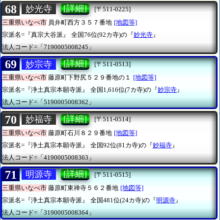
68
[詳細]
妙光寺
[〒511-0225]
三重県いなべ市
員弁町西方３５７番地
[地図等]
宗派名=『真宗大谷派』
全国76位(92カ寺)の『
妙光寺
』
法人コード=「7190005008245」
69
[詳細]
妙宗寺
[〒511-0513]
三重県いなべ市
藤原町下野尻５２９番地の１
[地図等]
宗派名=『浄土真宗本願寺派』
全国1,616位(7カ寺)の『
妙宗寺
』
法人コード=「5190005008362」
70
[詳細]
妙福寺
[〒511-0514]
三重県いなべ市
藤原町石川８２９番地
[地図等]
宗派名=『浄土真宗本願寺派』
全国92位(81カ寺)の『
妙福寺
』
法人コード=「4190005008363」
71
[詳細]
明源寺
[〒511-0515]
三重県いなべ市
藤原町東禅寺５６２番地
[地図等]
宗派名=『浄土真宗本願寺派』
全国481位(24カ寺)の『
明源寺
』
法人コード=「3190005008364」