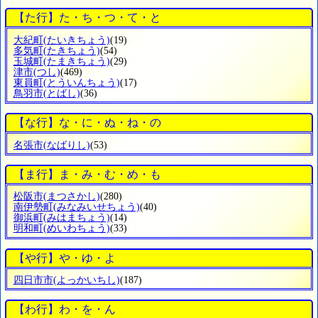
【た行】た・ち・つ・て・と
大紀町
(たいきちょう)
(19)
多気町
(たきちょう)
(54)
玉城町
(たまきちょう)
(29)
津市
(つし)
(469)
東員町
(とういんちょう)
(17)
鳥羽市
(とばし)
(36)
【な行】な・に・ぬ・ね・の
名張市
(なばりし)
(53)
【ま行】ま・み・む・め・も
松阪市
(まつさかし)
(280)
南伊勢町
(みなみいせちょう)
(40)
御浜町
(みはまちょう)
(14)
明和町
(めいわちょう)
(33)
【や行】や・ゆ・よ
四日市市
(よっかいちし)
(187)
【わ行】わ・を・ん