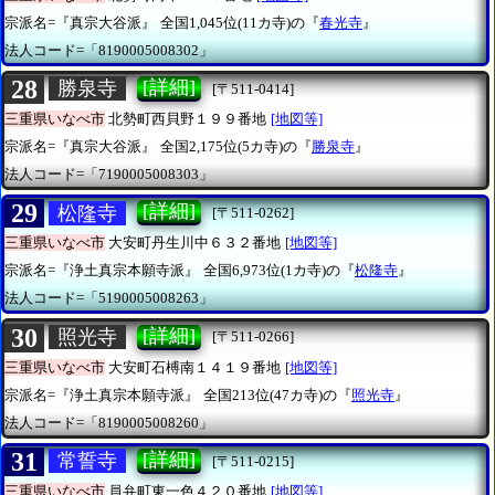
宗派名=『真宗大谷派』
全国1,045位(11カ寺)の『
春光寺
』
法人コード=「8190005008302」
28
[詳細]
勝泉寺
[〒511-0414]
三重県いなべ市
北勢町西貝野１９９番地
[地図等]
宗派名=『真宗大谷派』
全国2,175位(5カ寺)の『
勝泉寺
』
法人コード=「7190005008303」
29
[詳細]
松隆寺
[〒511-0262]
三重県いなべ市
大安町丹生川中６３２番地
[地図等]
宗派名=『浄土真宗本願寺派』
全国6,973位(1カ寺)の『
松隆寺
』
法人コード=「5190005008263」
30
[詳細]
照光寺
[〒511-0266]
三重県いなべ市
大安町石榑南１４１９番地
[地図等]
宗派名=『浄土真宗本願寺派』
全国213位(47カ寺)の『
照光寺
』
法人コード=「8190005008260」
31
[詳細]
常誓寺
[〒511-0215]
三重県いなべ市
員弁町東一色４２０番地
[地図等]