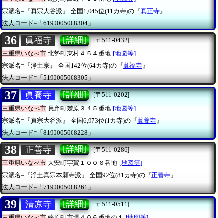
宗派名=『真宗大谷派』
全国1,045位(11カ寺)の『
真正寺
』
法人コード=「6190005008304」
36
[詳細]
眞福寺
[〒511-0432]
三重県いなべ市
北勢町東村４５４番地
[地図等]
宗派名=『浄土宗』
全国142位(64カ寺)の『
眞福寺
』
法人コード=「5190005008305」
37
[詳細]
眞養寺
[〒511-0202]
三重県いなべ市
員弁町楚原３４５番地
[地図等]
宗派名=『真宗大谷派』
全国6,973位(1カ寺)の『
眞養寺
』
法人コード=「8190005008228」
38
[詳細]
正善寺
[〒511-0286]
三重県いなべ市
大安町宇賀１００６番地
[地図等]
宗派名=『浄土真宗本願寺派』
全国92位(81カ寺)の『
正善寺
』
法人コード=「7190005008261」
39
[詳細]
清凉寺
[〒511-0511]
三重県いなべ市
藤原町市場４０６番地の１
[地図等]