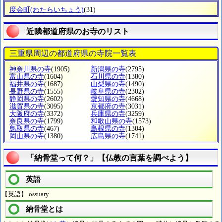
度会町
(わたらいちょう)
(31)
近隣都道府県のお寺のリスト
三重県周辺の都道府県の寺院一覧表
神奈川県の寺
(1905)
新潟県の寺
(2795)
富山県の寺
(1604)
石川県の寺
(1380)
福井県の寺
(1687)
山梨県の寺
(1490)
長野県の寺
(1555)
岐阜県の寺
(2302)
静岡県の寺
(2602)
愛知県の寺
(4668)
滋賀県の寺
(3095)
京都府の寺
(3031)
大阪府の寺
(3372)
兵庫県の寺
(3259)
奈良県の寺
(1799)
和歌山県の寺
(1573)
鳥取県の寺
(467)
島根県の寺
(1304)
岡山県の寺
(1380)
広島県の寺
(1741)
「納骨堂って何？」【仏教の言葉を調べよう】
英語
【英語】 ossuary
納骨堂とは