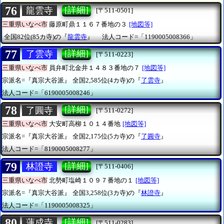
76
[詳細]
龍雲寺
[〒511-0501]
三重県いなべ市
藤原町鼎１１６７番地の３
[地図等]
全国82位(85カ寺)の『
龍雲寺
』
法人コード=「1190005008366」
77
[詳細]
了雲寺
[〒511-0223]
三重県いなべ市
員弁町北金井１４８３番地の７
[地図等]
宗派名=『真宗大谷派』
全国2,585位(4カ寺)の『
了雲寺
』
法人コード=「6190005008246」
78
[詳細]
了圓寺
[〒511-0272]
三重県いなべ市
大安町高柳１０１４番地
[地図等]
宗派名=『真宗大谷派』
全国2,175位(5カ寺)の『
了圓寺
』
法人コード=「8190005008277」
79
[詳細]
林證寺
[〒511-0406]
三重県いなべ市
北勢町塩崎１０９７番地の１
[地図等]
宗派名=『真宗大谷派』
全国3,258位(3カ寺)の『
林證寺
』
法人コード=「1190005008325」
80
[詳細]
蓮成寺
[〒511-0283]