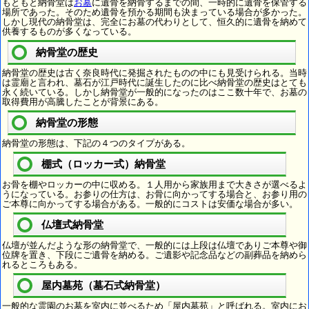
もともと納骨堂は
お墓
に遺骨を納骨するまでの間、一時的に遺骨を保管する
場所であった。そのため遺骨を預かる期間も決まっている場合が多かった。
しかし現代の納骨堂は、完全にお墓の代わりとして、恒久的に遺骨を納めて
供養するものが多くなっている。
納骨堂の歴史
納骨堂の歴史は古く奈良時代に発掘されたものの中にも見受けられる。当時
は霊廟と言われ、墓石が江戸時代に誕生したのに比べ納骨堂の歴史はとても
永く続いている。しかし納骨堂が一般的になったのはここ数十年で、お墓の
取得費用が高騰したことが背景にある。
納骨堂の形態
納骨堂の形態は、下記の４つのタイプがある。
棚式（ロッカー式）納骨堂
お骨を棚やロッカーの中に収める。１人用から家族用まで大きさが選べるよ
うになっている。お参りの仕方は、お骨に向かってする場合と、お参り用の
ご本尊に向かってする場合がある。一般的にコストは安価な場合が多い。
仏壇式納骨堂
仏壇が並んだような形の納骨堂で、一般的には上段は仏壇でありご本尊や御
位牌を置き、下段にご遺骨を納める。ご遺影や記念品などの副葬品を納めら
れるところもある。
屋内墓苑（墓石式納骨堂）
一般的な霊園のお墓を室内に並べるため「屋内墓苑」と呼ばれる。室内にお