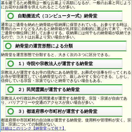
墓を建てるため費用は一般なお墓より高額になるが、一般のお墓と同じよう
にお花やお線香を供えられるところが多い。
自動搬送式（コンピューター式）納骨堂
通常はご遺骨を納めた納骨箱が収納庫に保管されている。お参りする時は、
専用のカードなどを入れると納骨箱が礼拝室に自動的に運ばれて来て、その
ご遺骨や御位牌に対してお参りする。収納庫には何千もの納骨箱が収納でき
るので、コストはお墓より安い場合が多い。
納骨堂の運営形態による分類
納骨堂を運営形態で分類すると、大きく次の３つに区分できる。
１）寺院や宗教法人が運営する納骨堂
宗教法人が運営するお寺の境内にある納骨堂。お葬式や法事を行ってくれる
お寺が管理運営している納骨堂なので、親しみやすく安心できる。しかし、
信仰している宗旨・宗派でないと納骨できない場合もある。
２）民間霊園が運営する納骨堂
宗教法人や行政以外の民間業者が運営する納骨堂。宗旨・宗派が自由であ
り、バリアフリーや交通のアクセスが良い場合が多い。
３）都道府県や市町村が運営する納骨堂
都道府県や市区町村の自治体が運営する納骨堂。使用料や管理料が安く、宗
旨・宗派についての制限がない。
詳細はこのリンク【納骨堂って何？】