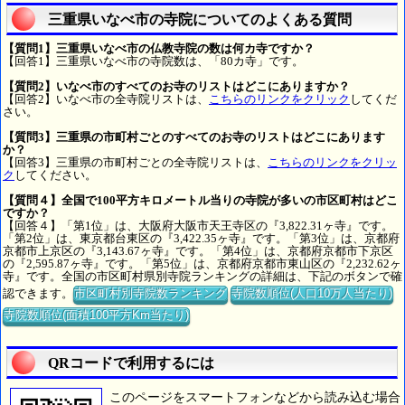
三重県いなべ市の寺院についてのよくある質問
【質問1】三重県いなべ市の仏教寺院の数は何カ寺ですか？
【回答1】三重県いなべ市の寺院数は、「80カ寺」です。
【質問2】いなべ市のすべてのお寺のリストはどこにありますか？
【回答2】いなべ市の全寺院リストは、
こちらのリンクをクリック
してくだ
さい。
【質問3】三重県の市町村ごとのすべてのお寺のリストはどこにあります
か？
【回答3】三重県の市町村ごとの全寺院リストは、
こちらのリンクをクリッ
ク
してください。
【質問４】全国で100平方キロメートル当りの寺院が多いの市区町村はどこ
ですか？
【回答４】「第1位」は、大阪府大阪市天王寺区の『3,822.31ヶ寺』です。
「第2位」は、東京都台東区の『3,422.35ヶ寺』です。「第3位」は、京都府
京都市上京区の『3,143.67ヶ寺』です。「第4位」は、京都府京都市下京区
の『2,595.87ヶ寺』です。「第5位」は、京都府京都市東山区の『2,232.62ヶ
寺』です。全国の市区町村県別寺院ランキングの詳細は、下記のボタンで確
認できます。
市区町村別寺院数ランキング
寺院数順位(人口10万人当たり)
寺院数順位(面積100平方Km当たり)
QRコードで利用するには
このページをスマートフォンなどから読み込む場合