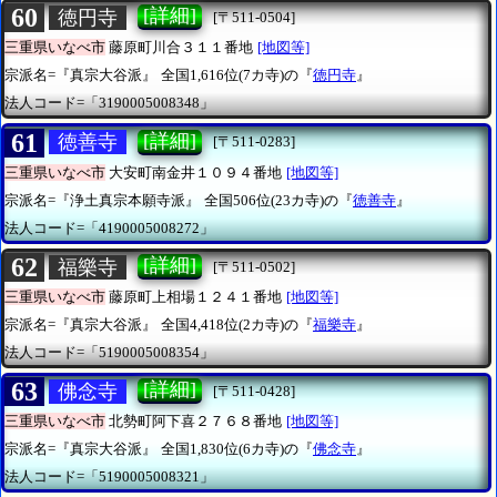
60
[詳細]
徳円寺
[〒511-0504]
三重県いなべ市
藤原町川合３１１番地
[地図等]
宗派名=『真宗大谷派』
全国1,616位(7カ寺)の『
徳円寺
』
法人コード=「3190005008348」
61
[詳細]
徳善寺
[〒511-0283]
三重県いなべ市
大安町南金井１０９４番地
[地図等]
宗派名=『浄土真宗本願寺派』
全国506位(23カ寺)の『
徳善寺
』
法人コード=「4190005008272」
62
[詳細]
福樂寺
[〒511-0502]
三重県いなべ市
藤原町上相場１２４１番地
[地図等]
宗派名=『真宗大谷派』
全国4,418位(2カ寺)の『
福樂寺
』
法人コード=「5190005008354」
63
[詳細]
佛念寺
[〒511-0428]
三重県いなべ市
北勢町阿下喜２７６８番地
[地図等]
宗派名=『真宗大谷派』
全国1,830位(6カ寺)の『
佛念寺
』
法人コード=「5190005008321」