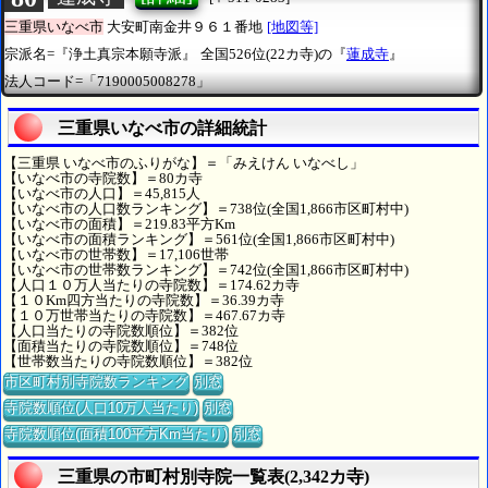
三重県いなべ市
大安町南金井９６１番地
[地図等]
宗派名=『浄土真宗本願寺派』
全国526位(22カ寺)の『
蓮成寺
』
法人コード=「7190005008278」
三重県いなべ市の詳細統計
【三重県 いなべ市のふりがな】＝「みえけん いなべし」
【いなべ市の寺院数】＝80カ寺
【いなべ市の人口】＝45,815人
【いなべ市の人口数ランキング】＝738位(全国1,866市区町村中)
【いなべ市の面積】＝219.83平方Km
【いなべ市の面積ランキング】＝561位(全国1,866市区町村中)
【いなべ市の世帯数】＝17,106世帯
【いなべ市の世帯数ランキング】＝742位(全国1,866市区町村中)
【人口１０万人当たりの寺院数】＝174.62カ寺
【１０Km四方当たりの寺院数】＝36.39カ寺
【１０万世帯当たりの寺院数】＝467.67カ寺
【人口当たりの寺院数順位】＝382位
【面積当たりの寺院数順位】＝748位
【世帯数当たりの寺院数順位】＝382位
市区町村別寺院数ランキング
別窓
寺院数順位(人口10万人当たり)
別窓
寺院数順位(面積100平方Km当たり)
別窓
三重県の市町村別寺院一覧表(2,342カ寺)