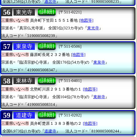
全国3,258位(3カ寺)の『
通念寺
』
法人コード=「9190005008235」
56
[詳細]
東光寺
[〒511-0221]
三重県いなべ市
員弁町下笠田１５５１番地
[地図等]
宗派名=『真宗仏光寺派』
全国5位(323カ寺)の『
東光寺
』
法人コード=「5190005008239」
57
[詳細]
東泉寺
[〒511-0506]
三重県いなべ市
藤原町長尾２３２番地
[地図等]
宗派名=『臨済宗妙心寺派』
全国176位(54カ寺)の『
東泉寺
』
法人コード=「4190005008347」
58
[詳細]
東林寺
[〒511-0401]
三重県いなべ市
北勢町川原２９１３番地の１
[地図等]
宗派名=『臨済宗妙心寺派』
全国104位(78カ寺)の『
東林寺
』
法人コード=「4190005008314」
59
[詳細]
道建寺
[〒511-0202]
三重県いなべ市
員弁町楚原１３８３番地の２
[地図等]
全国6,973位(1カ寺)の『
道建寺
』
法人コード=「8190005008244」