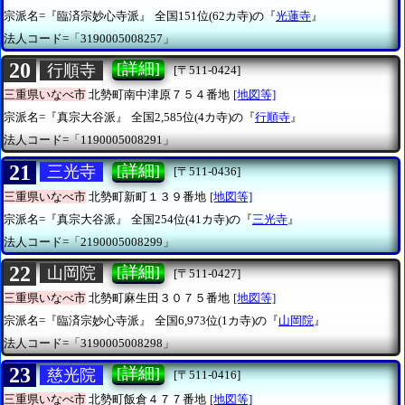
宗派名=『臨済宗妙心寺派』
全国151位(62カ寺)の『
光蓮寺
』
法人コード=「3190005008257」
20
[詳細]
行順寺
[〒511-0424]
三重県いなべ市
北勢町南中津原７５４番地
[地図等]
宗派名=『真宗大谷派』
全国2,585位(4カ寺)の『
行順寺
』
法人コード=「1190005008291」
21
[詳細]
三光寺
[〒511-0436]
三重県いなべ市
北勢町新町１３９番地
[地図等]
宗派名=『真宗大谷派』
全国254位(41カ寺)の『
三光寺
』
法人コード=「2190005008299」
22
[詳細]
山岡院
[〒511-0427]
三重県いなべ市
北勢町麻生田３０７５番地
[地図等]
宗派名=『臨済宗妙心寺派』
全国6,973位(1カ寺)の『
山岡院
』
法人コード=「3190005008298」
23
[詳細]
慈光院
[〒511-0416]
三重県いなべ市
北勢町飯倉４７７番地
[地図等]