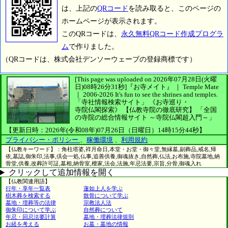
は、上記の
QRコード
を読み取ると、このページの
ホームページが表示されます。
このQRコードは、
永久無料QRコード作成プログラ
ム
で作りました。
（QRコードは、株式会社デンソーウェーブの登録商標です）
[This page was uploaded on 2026年07月28日(火曜
日)08時26分31秒]
『お寺メイト』 ｜ Temple Mate
｜
2006-2026
It's fun to see
the shrines and temples.
「寺社情報検索サイト」
《お寺巡り・
寺院仏閣探索》
【仏教寺院の徹底研究】
「全国
の寺院の総合情報サイト ～寺院仏閣超入門～」
【更新日時：2026年(令和08年)07月26日（日曜日）14時15分44秒】
プライバシー・ポリシー
、
稼働環境
、
利用規約
【仏教キーワード】：角柱塔婆,祥月命日,本堂・お堂・御々堂,無縁墓,副葬品,戒名,帰
依,墓誌,御朱印,法事,倶会一処,仏事,追善供養,御魂抜き,自然葬,仏法,お布施,寺院墓地,納
骨堂,供養,改葬許可証,墓相,納骨室,檀家,法会,法施,年忌法要,宗旨,分骨,御魂入れ
クリックして追加情報を開く
【仏教関連用語】
行年・享年一覧表
蓮如上人を学ぶ
樹木葬を検索する
散骨について学ぶ
墓地・埋葬等の法律
宗教法人法
御朱印について学ぶ
自然葬について
年忌・回忌法要計算
墓地・埋葬法律規則
お経を考える
お墓・墓地の情報