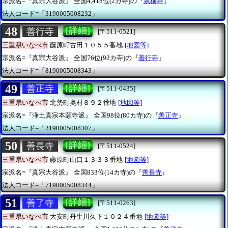
宗派名=『真宗大谷派』
全国4,418位(2カ寺)の『
泉稱寺
』
法人コード=「3190005008232」
48
[詳細]
善行寺
[〒511-0521]
三重県いなべ市
藤原町古田１０５５番地
[地図等]
宗派名=『真宗大谷派』
全国76位(92カ寺)の『
善行寺
』
法人コード=「8190005008343」
49
[詳細]
善正寺
[〒511-0435]
三重県いなべ市
北勢町奥村８９２番地
[地図等]
宗派名=『浄土真宗本願寺派』
全国98位(80カ寺)の『
善正寺
』
法人コード=「3190005008307」
50
[詳細]
善長寺
[〒511-0524]
三重県いなべ市
藤原町山口１３３３番地
[地図等]
宗派名=『真宗大谷派』
全国833位(14カ寺)の『
善長寺
』
法人コード=「7190005008344」
51
[詳細]
善了寺
[〒511-0263]
三重県いなべ市
大安町丹生川久下１０２４番地
[地図等]