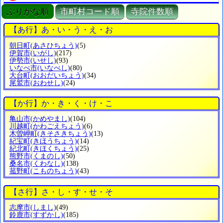
ぶりがな順
市町村コード順
寺院件数順
【あ行】あ・い・う・え・お
朝日町
(あさひちょう)
(5)
伊賀市
(いがし)
(217)
伊勢市
(いせし)
(93)
いなべ市
(いなべし)
(80)
大台町
(おおだいちょう)
(34)
尾鷲市
(おわせし)
(24)
【か行】か・き・く・け・こ
亀山市
(かめやまし)
(104)
川越町
(かわごえちょう)
(6)
木曽岬町
(きそさきちょう)
(13)
紀宝町
(きほうちょう)
(14)
紀北町
(きほくちょう)
(25)
熊野市
(くまのし)
(50)
桑名市
(くわなし)
(138)
菰野町
(こものちょう)
(43)
【さ行】さ・し・す・せ・そ
志摩市
(しまし)
(49)
鈴鹿市
(すずかし)
(185)