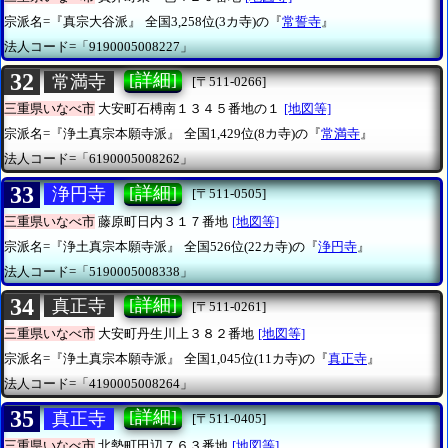
宗派名=『真宗大谷派』
全国3,258位(3カ寺)の『
常誓寺
』
法人コード=「9190005008227」
32
[詳細]
常満寺
[〒511-0266]
三重県いなべ市
大安町石榑南１３４５番地の１
[地図等]
宗派名=『浄土真宗本願寺派』
全国1,429位(8カ寺)の『
常満寺
』
法人コード=「6190005008262」
33
[詳細]
浄円寺
[〒511-0505]
三重県いなべ市
藤原町日内３１７番地
[地図等]
宗派名=『浄土真宗本願寺派』
全国526位(22カ寺)の『
浄円寺
』
法人コード=「5190005008338」
34
[詳細]
真正寺
[〒511-0261]
三重県いなべ市
大安町丹生川上３８２番地
[地図等]
宗派名=『浄土真宗本願寺派』
全国1,045位(11カ寺)の『
真正寺
』
法人コード=「4190005008264」
35
[詳細]
真正寺
[〒511-0405]
三重県いなべ市
北勢町田辺７６３番地
[地図等]