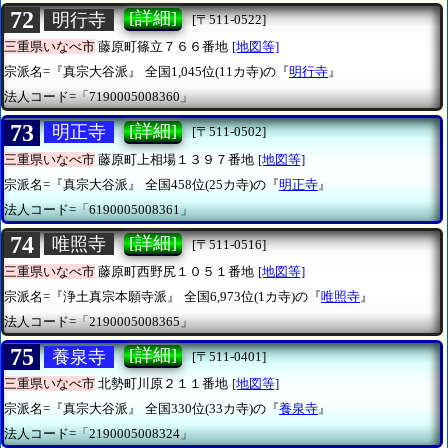
72
[詳細]
明行寺
[〒511-0522]
三重県いなべ市
藤原町篠立７６６番地
[地図等]
宗派名=『真宗大谷派』
全国1,045位(11カ寺)の『
明行寺
』
法人コード=「7190005008360」
73
[詳細]
明正寺
[〒511-0502]
三重県いなべ市
藤原町上相場１３９７番地
[地図等]
宗派名=『真宗大谷派』
全国458位(25カ寺)の『
明正寺
』
法人コード=「6190005008361」
74
[詳細]
唯照寺
[〒511-0516]
三重県いなべ市
藤原町西野尻１０５１番地
[地図等]
宗派名=『浄土真宗本願寺派』
全国6,973位(1カ寺)の『
唯照寺
』
法人コード=「2190005008365」
75
[詳細]
養泉寺
[〒511-0401]
三重県いなべ市
北勢町川原２１１番地
[地図等]
宗派名=『真宗大谷派』
全国330位(33カ寺)の『
養泉寺
』
法人コード=「2190005008324」