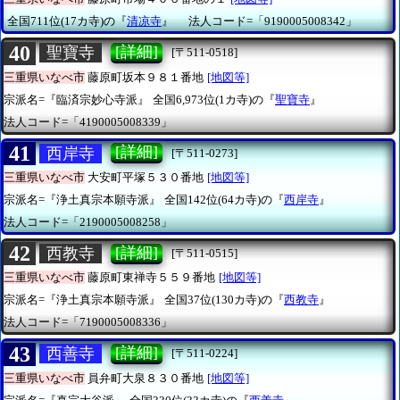
全国711位(17カ寺)の『
清凉寺
』
法人コード=「9190005008342」
40
[詳細]
聖寶寺
[〒511-0518]
三重県いなべ市
藤原町坂本９８１番地
[地図等]
宗派名=『臨済宗妙心寺派』
全国6,973位(1カ寺)の『
聖寶寺
』
法人コード=「4190005008339」
41
[詳細]
西岸寺
[〒511-0273]
三重県いなべ市
大安町平塚５３０番地
[地図等]
宗派名=『浄土真宗本願寺派』
全国142位(64カ寺)の『
西岸寺
』
法人コード=「2190005008258」
42
[詳細]
西教寺
[〒511-0515]
三重県いなべ市
藤原町東禅寺５５９番地
[地図等]
宗派名=『浄土真宗本願寺派』
全国37位(130カ寺)の『
西教寺
』
法人コード=「7190005008336」
43
[詳細]
西善寺
[〒511-0224]
三重県いなべ市
員弁町大泉８３０番地
[地図等]