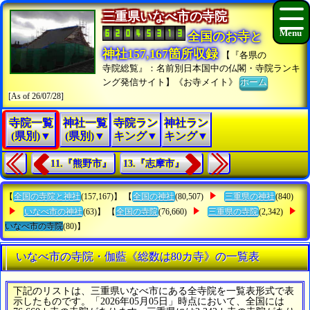
三重県いなべ市の寺院
全国のお寺と
神社157,167箇所収録
【『各県の
寺院総覧』：名前別日本国中の仏閣・寺院ランキ
ング発信サイト】《お寺メイト》
ホーム
[As of 26/07/28]
寺院一覧
神社一覧
寺院ラン
神社ラン
(県別)▼
(県別)▼
キング▼
キング▼
11.『熊野市』
13.『志摩市』
【
全国の寺院と神社
(157,167)】 【
全国の神社
(80,507)
三重県の神社
(840)
いなべ市の神社
(63)】 【
全国の寺院
(76,660)
三重県の寺院
(2,342)
いなべ市の寺院
(80)】
いなべ市の寺院・伽藍《総数は80カ寺》の一覧表
下記のリストは、三重県いなべ市にある全寺院を一覧表形式で表
示したものです。「2026年05月05日」時点において、全国には