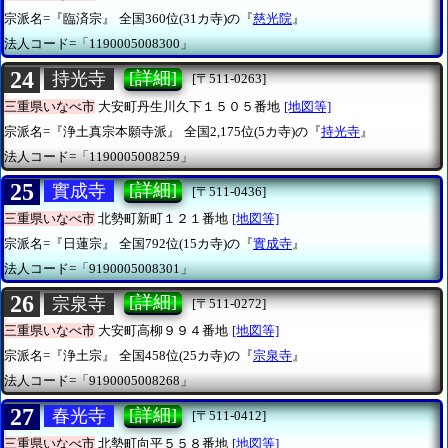
宗派名=『臨済宗』
全国360位(31カ寺)の『
慈光院
』
法人コード=「1190005008300」
24
[詳細]
持光寺
[〒511-0263]
三重県いなべ市
大安町丹生川久下１５０５番地
[地図等]
宗派名=『浄土真宗本願寺派』
全国2,175位(5カ寺)の『
持光寺
』
法人コード=「1190005008259」
25
[詳細]
實成寺
[〒511-0436]
三重県いなべ市
北勢町新町１２１番地
[地図等]
宗派名=『日蓮宗』
全国792位(15カ寺)の『
實成寺
』
法人コード=「9190005008301」
26
[詳細]
宗泉寺
[〒511-0272]
三重県いなべ市
大安町高柳９９４番地
[地図等]
宗派名=『浄土宗』
全国458位(25カ寺)の『
宗泉寺
』
法人コード=「9190005008268」
27
[詳細]
春光寺
[〒511-0412]
三重県いなべ市
北勢町向平５５８番地
[地図等]