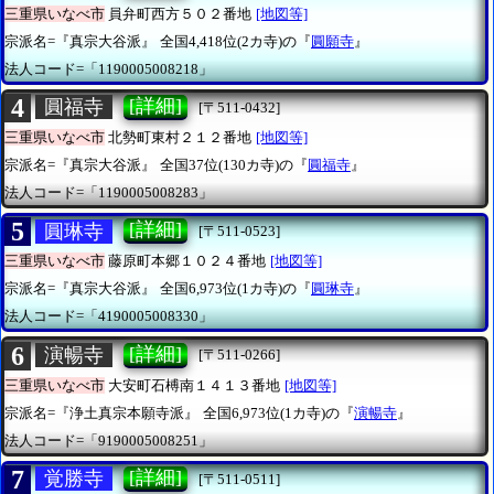
三重県いなべ市
員弁町西方５０２番地
[地図等]
宗派名=『真宗大谷派』
全国4,418位(2カ寺)の『
圓願寺
』
法人コード=「1190005008218」
4
[詳細]
圓福寺
[〒511-0432]
三重県いなべ市
北勢町東村２１２番地
[地図等]
宗派名=『真宗大谷派』
全国37位(130カ寺)の『
圓福寺
』
法人コード=「1190005008283」
5
[詳細]
圓琳寺
[〒511-0523]
三重県いなべ市
藤原町本郷１０２４番地
[地図等]
宗派名=『真宗大谷派』
全国6,973位(1カ寺)の『
圓琳寺
』
法人コード=「4190005008330」
6
[詳細]
演暢寺
[〒511-0266]
三重県いなべ市
大安町石榑南１４１３番地
[地図等]
宗派名=『浄土真宗本願寺派』
全国6,973位(1カ寺)の『
演暢寺
』
法人コード=「9190005008251」
7
[詳細]
覚勝寺
[〒511-0511]