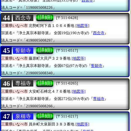
宗派名=『真宗大谷派』
全国330位(33カ寺)の『
西善寺
』
法人コード=「1190005008226」
44
[詳細]
西念寺
[〒511-0428]
三重県いなべ市
北勢町阿下喜１０６４番地
[地図等]
宗派名=『浄土真宗本願寺派』
全国19位(190カ寺)の『
西念寺
』
法人コード=「4190005008297」
45
[詳細]
誓願寺
[〒511-0517]
三重県いなべ市
藤原町大貝戸３２９番地
[地図等]
宗派名=『浄土真宗本願寺派』
全国67位(97カ寺)の『
誓願寺
』
法人コード=「2190005008340」
46
[詳細]
専福寺
[〒511-0265]
三重県いなべ市
大安町石榑北４７６番地
[地図等]
宗派名=『浄土真宗本願寺派』
全国272位(39カ寺)の『
専福寺
』
法人コード=「2190005008266」
47
[詳細]
泉稱寺
[〒511-0217]
三重県いなべ市
員弁町大泉新田３８３番地
[地図等]