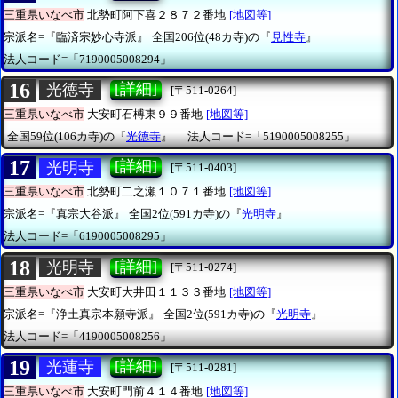
三重県いなべ市
北勢町阿下喜２８７２番地
[地図等]
宗派名=『臨済宗妙心寺派』
全国206位(48カ寺)の『
見性寺
』
法人コード=「7190005008294」
16
[詳細]
光徳寺
[〒511-0264]
三重県いなべ市
大安町石榑東９９番地
[地図等]
全国59位(106カ寺)の『
光徳寺
』
法人コード=「5190005008255」
17
[詳細]
光明寺
[〒511-0403]
三重県いなべ市
北勢町二之瀬１０７１番地
[地図等]
宗派名=『真宗大谷派』
全国2位(591カ寺)の『
光明寺
』
法人コード=「6190005008295」
18
[詳細]
光明寺
[〒511-0274]
三重県いなべ市
大安町大井田１１３３番地
[地図等]
宗派名=『浄土真宗本願寺派』
全国2位(591カ寺)の『
光明寺
』
法人コード=「4190005008256」
19
[詳細]
光蓮寺
[〒511-0281]
三重県いなべ市
大安町門前４１４番地
[地図等]