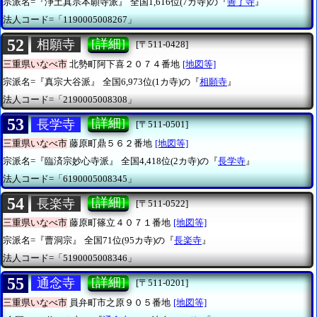
宗派名=『浄土真宗本願寺派』
全国1,616位(7カ寺)の『
善了寺
』
法人コード=「1190005008267」
52
[詳細]
相願寺
[〒511-0428]
三重県いなべ市
北勢町阿下喜２０７４番地
[地図等]
宗派名=『真宗大谷派』
全国6,973位(1カ寺)の『
相願寺
』
法人コード=「2190005008308」
53
[詳細]
長学寺
[〒511-0501]
三重県いなべ市
藤原町鼎５６２番地
[地図等]
宗派名=『臨済宗妙心寺派』
全国4,418位(2カ寺)の『
長学寺
』
法人コード=「6190005008345」
54
[詳細]
長楽寺
[〒511-0522]
三重県いなべ市
藤原町篠立４０７１番地
[地図等]
宗派名=『曹洞宗』
全国71位(95カ寺)の『
長楽寺
』
法人コード=「5190005008346」
55
[詳細]
通念寺
[〒511-0201]
三重県いなべ市
員弁町市之原９０５番地
[地図等]