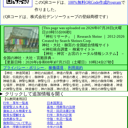
このQRコードは、
100%無料QRCode作成Program
で
作りました。
（QRコードは、株式会社デンソーウェーブの登録商標です）
[This page was uploaded on 2026年07月28日(火曜
日)10時55分06秒]
『神社リサーチ』 ｜ Research Shrine
｜
2012-2026
Created by
Search Shrines Corp.
神社・大社・御宮の
全国総合情報サイト
≪神社統合調査・
検索サイト≫
【神社・神宮・お宮のトータル情報システム】
－
全国の神社・大社・宮殿辞典－
【更新日時：2026年(令和08年)07月25日（土曜日）10時24分27秒】
プライバシー・ポリシー
、
稼働環境
、
利用規約
【神社・神道関連】：神社の結婚式，神道の聖典，鎮守の森，神社の御神木，神聖な
彫刻，伝統的な祭り，御神幸，お宮参り，神道の教え，神社の神話学，神域，神道の
神秘主義，神聖な舞踏，神聖な日，お伊勢参り，神聖な巡礼，神社の御朱印帳，神聖
な場所，神道祭，神社の建造物，御神体，神聖な祭祀，お神札，神道の修験者，神道
の神聖な意味，神道修行，神の加護，神の意志，神聖な音楽，神社の神聖な場所
クリックして追加情報を開く
【仏教関連用語】
行年・享年一覧表
日本国憲法
親鸞聖人を考える
墓地・埋葬等の法律
蓮如上人を検索する
年忌・回忌法要計算
散骨を理解する
行年・享年の計算
自然葬を学ぶ
中陰・年忌一覧表
御朱印について学ぶ
寺院・お寺
墓地・埋葬法律規則
今年の法事