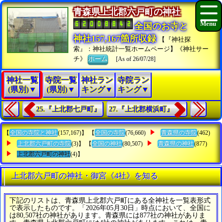
青森県上北郡六戸町の神社
全国のお寺と
神社157,167箇所収録
【『神社探
索』：神社統計一覧ホームページ】《神社サー
チ》
ホーム
[As of 26/07/28]
神社一覧
寺院一覧
神社ラン
寺院ラン
(県別)▼
(県別)▼
キング▼
キング▼
25.『上北郡七戸町』
27.『上北郡横浜町』
【
全国の寺院と神社
(157,167)】 【
全国の寺院
(76,660)
青森県の寺院
(462)
上北郡六戸町の寺院
(3)】 【
全国の神社
(80,507)
青森県の神社
(877)
上北郡六戸町の神社
(4)】
上北郡六戸町の神社・御宮《4社》を知る
下記のリストは、青森県上北郡六戸町にある全神社を一覧表形式
で表示したものです。「2026年05月30日」時点において、全国に
は80,507社の神社があります。青森県には877社の神社がありま