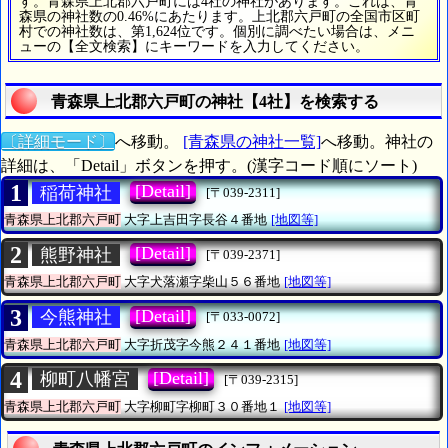
す。青森県上北郡六戸町には4社の神社があります。これは、青
森県の神社数の0.46%にあたります。上北郡六戸町の全国市区町
村での神社数は、第1,624位です。個別に調べたい場合は、メニ
ューの【全文検索】にキーワードを入力してください。
青森県上北郡六戸町の神社【4社】を検索する
〔詳細モード〕
へ移動。
[青森県の神社一覧]
へ移動。神社の
詳細は、「Detail」ボタンを押す。(漢字コード順にソート)
1
[Detail]
稲荷神社
[〒039-2311]
青森県上北郡六戸町
大字上吉田字長谷４番地
[地図等]
2
[Detail]
熊野神社
[〒039-2371]
青森県上北郡六戸町
大字犬落瀬字柴山５６番地
[地図等]
3
[Detail]
今熊神社
[〒033-0072]
青森県上北郡六戸町
大字折茂字今熊２４１番地
[地図等]
4
[Detail]
柳町八幡宮
[〒039-2315]
青森県上北郡六戸町
大字柳町字柳町３０番地１
[地図等]