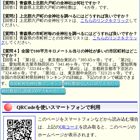
【質問1】青森県上北郡六戸町の全神社は何社ですか？
【回答1】青森県上北郡六戸町の神社数は、「4カ寺」です。
【質問2】上北郡六戸町の全神社を調べるにはどうすれば良いですか？
【回答2】上北郡六戸町の全神社リストは、
こちらのリンクをクリック
して
ください。
【質問3】青森県の市町村毎の全神社を調べるにはどうすれば良いですか？
【回答3】青森県の市町村ごとの全神社リストは、
こちらのリンクをクリッ
ク
してください。
【質問４】全国で100平方キロメートル当りの神社が多いの市区町村はどこ
ですか？
【回答４】「第1位」は、東京都台東区の『395.65ヶ寺』です。「第2位」
は、愛知県名古屋市熱田区の『341.46ヶ寺』です。「第3位」は、愛知県海
部郡大治町の『333.84ヶ寺』です。「第4位」は、京都府京都市下京区の
『324.48ヶ寺』です。「第5位」は、東京都中央区の『323.21ヶ寺』です。
全国の市区町村県別神社ランキングの詳細は、下記のボタンで確認できま
す。
市区町村別神社数ランキング
神社数順位(人口10万人当たり)
神社数順位(面積100平方Km当たり)
QRCodeを使いスマートフォンで利用
このページをスマートフォンなどから読み込む場合
は、上記の
QRコード
を読み取ると、このページの
ホームページが表示されます。