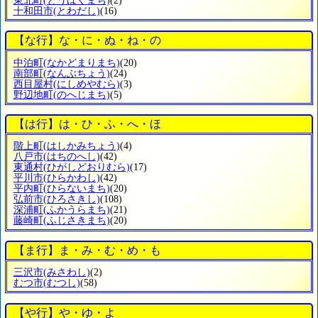
東北町
(とうほくまち)
(2)
十和田市
(とわだし)
(16)
【な行】な・に・ぬ・ね・の
中泊町
(なかどまりまち)
(20)
南部町
(なんぶちょう)
(24)
西目屋村
(にしめやむら)
(3)
野辺地町
(のへじまち)
(5)
【は行】は・ひ・ふ・へ・ほ
階上町
(はしかみちょう)
(4)
八戸市
(はちのへし)
(42)
東通村
(ひがしどおりむら)
(17)
平川市
(ひらかわし)
(42)
平内町
(ひらないまち)
(20)
弘前市
(ひろさきし)
(108)
深浦町
(ふかうらまち)
(21)
藤崎町
(ふじさきまち)
(20)
【ま行】ま・み・む・め・も
三沢市
(みさわし)
(2)
むつ市
(むつし)
(58)
【や行】や・ゆ・よ