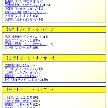
板柳町
(いたやなぎまち)
(18)
田舎館村
(いなかだてむら)
(15)
今別町
(いまべつまち)
(11)
おいらせ町
(おいらせちょう)
(3)
大間町
(おおままち)
(3)
大鰐町
(おおわにまち)
(14)
【か行】か・き・く・け・こ
風間浦村
(かざまうらむら)
(4)
黒石市
(くろいしし)
(36)
五所川原市
(ごしょがわらし)
(63)
五戸町
(ごのへまち)
(9)
【さ行】さ・し・す・せ・そ
佐井村
(さいむら)
(6)
三戸町
(さんのへまち)
(13)
七戸町
(しちのへまち)
(8)
新郷村
(しんごうむら)
(3)
外?浜町
(そとがはままち)
(29)
【た行】た・ち・つ・て・と
田子町
(たっこまち)
(6)
つがる市
(つがるし)
(57)
鶴田町
(つるたまち)
(20)