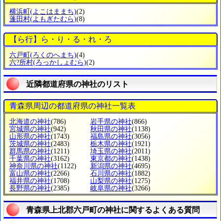
横浜町
(よこはままち)
(2)
蓬田村
(よもぎたむら)
(8)
【ら行】ら・り・る・れ・ろ
六戸町
(ろくのへまち)
(4)
六?所村
(ろっかしょむら)
(2)
近隣都道府県の神社のリスト
青森県周辺の都道府県の神社一覧表
北海道の神社
(786)
岩手県の神社
(866)
宮城県の神社
(942)
秋田県の神社
(1138)
山形県の神社
(1743)
福島県の神社
(3056)
茨城県の神社
(2483)
栃木県の神社
(1921)
群馬県の神社
(1211)
埼玉県の神社
(2011)
千葉県の神社
(3162)
東京都の神社
(1438)
神奈川県の神社
(1122)
新潟県の神社
(4695)
富山県の神社
(2266)
石川県の神社
(1882)
福井県の神社
(1708)
山梨県の神社
(1275)
長野県の神社
(2385)
岐阜県の神社
(3266)
青森県上北郡六戸町の神社に関するよくある質問