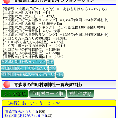
青森県上北郡六戸町のインフォメーション
【青森県 上北郡六戸町のふりがな】＝「あおもりけん ろくのへまち」
【上北郡六戸町の神社数】＝4社
【上北郡六戸町の人口】＝10,423人
【上北郡六戸町の人口数ランキング】＝1,354位(全国1,864市区町村中)
【上北郡六戸町の面積】＝83.89平方Km
【上北郡六戸町の面積ランキング】＝1,071位(全国1,864市区町村中)
【上北郡六戸町の世帯数】＝3,570世帯
【上北郡六戸町の世帯数ランキング】＝1,395位(全国1,864市区町村中)
【人口１０万人当たりの神社数】＝38.38社
【１０Km四方当たりの神社数】＝4.77社
【１０万世帯当たりの神社数】＝112.04社
【人口当たりの神社数順位】＝1,294位
【面積当たりの神社数順位】＝1,559位
【世帯数当たりの神社数順位】＝1,233位
市区町村別神社数ランキング
別窓
神社数順位(人口10万人当たり)
別窓
神社数順位(面積100平方Km当たり)
別窓
青森県の市町村別神社一覧表(877社)
ぶりがな順
市町村コード順
神社件数順
【あ行】あ・い・う・え・お
青森市
(あおもりし)
(106)
鰺?沢町
(あじがさわまち)
(33)