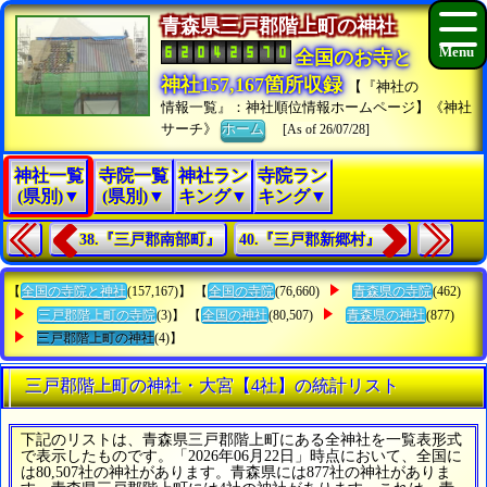
青森県三戸郡階上町の神社
全国のお寺と
神社157,167箇所収録
【『神社の
情報一覧』：神社順位情報ホームページ】《神社
サーチ》
ホーム
[As of 26/07/28]
神社一覧
寺院一覧
神社ラン
寺院ラン
(県別)▼
(県別)▼
キング▼
キング▼
38.『三戸郡南部町』
40.『三戸郡新郷村』
【
全国の寺院と神社
(157,167)】 【
全国の寺院
(76,660)
青森県の寺院
(462)
三戸郡階上町の寺院
(3)】 【
全国の神社
(80,507)
青森県の神社
(877)
三戸郡階上町の神社
(4)】
三戸郡階上町の神社・大宮【4社】の統計リスト
下記のリストは、青森県三戸郡階上町にある全神社を一覧表形式
で表示したものです。「2026年06月22日」時点において、全国に
は80,507社の神社があります。青森県には877社の神社がありま