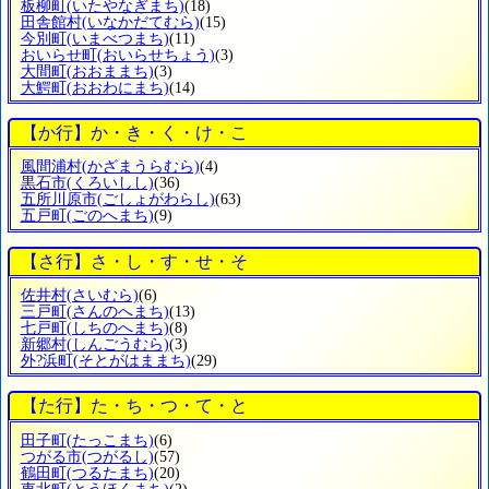
板柳町
(いたやなぎまち)
(18)
田舎館村
(いなかだてむら)
(15)
今別町
(いまべつまち)
(11)
おいらせ町
(おいらせちょう)
(3)
大間町
(おおままち)
(3)
大鰐町
(おおわにまち)
(14)
【か行】か・き・く・け・こ
風間浦村
(かざまうらむら)
(4)
黒石市
(くろいしし)
(36)
五所川原市
(ごしょがわらし)
(63)
五戸町
(ごのへまち)
(9)
【さ行】さ・し・す・せ・そ
佐井村
(さいむら)
(6)
三戸町
(さんのへまち)
(13)
七戸町
(しちのへまち)
(8)
新郷村
(しんごうむら)
(3)
外?浜町
(そとがはままち)
(29)
【た行】た・ち・つ・て・と
田子町
(たっこまち)
(6)
つがる市
(つがるし)
(57)
鶴田町
(つるたまち)
(20)