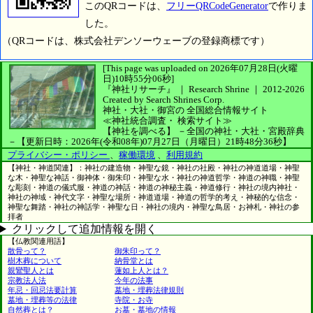
このQRコードは、
フリーQRCodeGenerator
で作りま
した。
（QRコードは、株式会社デンソーウェーブの登録商標です）
[This page was uploaded on 2026年07月28日(火曜
日)10時55分06秒]
『神社リサーチ』 ｜ Research Shrine
｜
2012-2026
Created by
Search Shrines Corp.
神社・大社・御宮の
全国総合情報サイト
≪神社統合調査・
検索サイト≫
【神社を調べる】
－全国の神社・大社・宮殿辞典
－
【更新日時：2026年(令和08年)07月27日（月曜日）21時48分36秒】
プライバシー・ポリシー
、
稼働環境
、
利用規約
【神社・神道関連】：神社の建造物・神聖な鏡・神社の社殿・神社の神道道場・神聖
な木・神聖な神話・御神体・御朱印・神聖な水・神社の神道哲学・神道の神職・神聖
な彫刻・神道の儀式服・神道の神話・神道の神秘主義・神道修行・神社の境内神社・
神社の神域・神代文字・神聖な場所・神道道場・神道の哲学的考え・神秘的な信念・
神聖な舞踏・神社の神話学・神聖な日・神社の境内・神聖な鳥居・お神札・神社の参
拝者
クリックして追加情報を開く
【仏教関連用語】
散骨って？
御朱印って？
樹木葬について
納骨堂とは
親鸞聖人とは
蓮如上人とは？
宗教法人法
今年の法事
年忌・回忌法要計算
墓地・埋葬法律規則
墓地・埋葬等の法律
寺院・お寺
自然葬とは？
お墓・墓地の情報