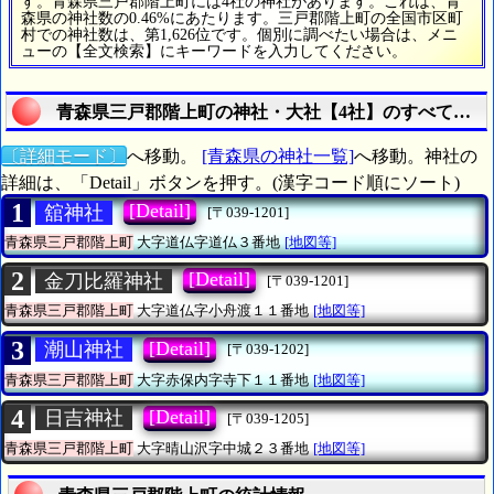
す。青森県三戸郡階上町には4社の神社があります。これは、青
森県の神社数の0.46%にあたります。三戸郡階上町の全国市区町
村での神社数は、第1,626位です。個別に調べたい場合は、メニ
ューの【全文検索】にキーワードを入力してください。
青森県三戸郡階上町の神社・大社【4社】のすべてを調
〔詳細モード〕
へ移動。
[青森県の神社一覧]
へ移動。神社の
詳細は、「Detail」ボタンを押す。(漢字コード順にソート)
1
[Detail]
舘神社
[〒039-1201]
青森県三戸郡階上町
大字道仏字道仏３番地
[地図等]
2
[Detail]
金刀比羅神社
[〒039-1201]
青森県三戸郡階上町
大字道仏字小舟渡１１番地
[地図等]
3
[Detail]
潮山神社
[〒039-1202]
青森県三戸郡階上町
大字赤保内字寺下１１番地
[地図等]
4
[Detail]
日吉神社
[〒039-1205]
青森県三戸郡階上町
大字晴山沢字中城２３番地
[地図等]