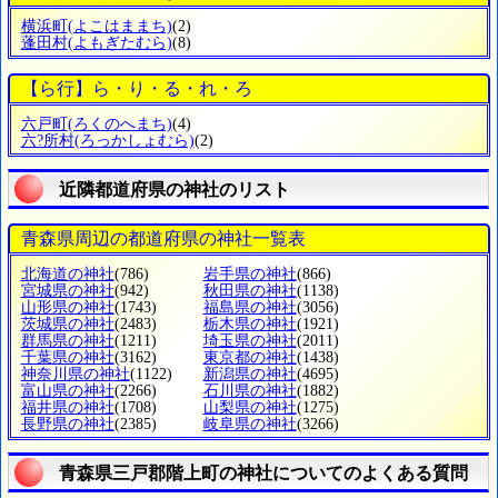
横浜町
(よこはままち)
(2)
蓬田村
(よもぎたむら)
(8)
【ら行】ら・り・る・れ・ろ
六戸町
(ろくのへまち)
(4)
六?所村
(ろっかしょむら)
(2)
近隣都道府県の神社のリスト
青森県周辺の都道府県の神社一覧表
北海道の神社
(786)
岩手県の神社
(866)
宮城県の神社
(942)
秋田県の神社
(1138)
山形県の神社
(1743)
福島県の神社
(3056)
茨城県の神社
(2483)
栃木県の神社
(1921)
群馬県の神社
(1211)
埼玉県の神社
(2011)
千葉県の神社
(3162)
東京都の神社
(1438)
神奈川県の神社
(1122)
新潟県の神社
(4695)
富山県の神社
(2266)
石川県の神社
(1882)
福井県の神社
(1708)
山梨県の神社
(1275)
長野県の神社
(2385)
岐阜県の神社
(3266)
青森県三戸郡階上町の神社についてのよくある質問