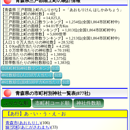
青森県三戸郡階上町の統計情報
【青森県 三戸郡階上町のふりがな】＝「あおもりけん はしかみちょう」
【三戸郡階上町の神社数】＝4社
【三戸郡階上町の人口】＝14,025人
【三戸郡階上町の人口数ランキング】＝1,254位(全国1,864市区町村中)
【三戸郡階上町の面積】＝94.01平方Km
【三戸郡階上町の面積ランキング】＝1,013位(全国1,864市区町村中)
【三戸郡階上町の世帯数】＝5,699世帯
【三戸郡階上町の世帯数ランキング】＝1,213位(全国1,864市区町村中)
【人口１０万人当たりの神社数】＝28.52社
【１０Km四方当たりの神社数】＝4.25社
【１０万世帯当たりの神社数】＝70.19社
【人口当たりの神社数順位】＝1,389位
【面積当たりの神社数順位】＝1,575位
【世帯数当たりの神社数順位】＝1,383位
市区町村別神社数ランキング
別窓
神社数順位(人口10万人当たり)
別窓
神社数順位(面積100平方Km当たり)
別窓
青森県の市町村別神社一覧表(877社)
ぶりがな順
市町村コード順
神社件数順
【あ行】あ・い・う・え・お
青森市
(あおもりし)
(106)
鰺?沢町
(あじがさわまち)
(33)