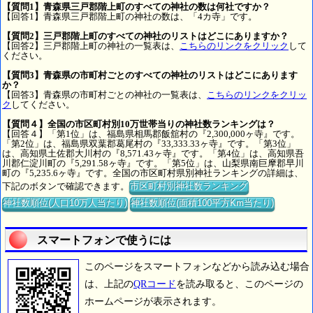
【質問1】青森県三戸郡階上町のすべての神社の数は何社ですか？
【回答1】青森県三戸郡階上町の神社の数は、「4カ寺」です。
【質問2】三戸郡階上町のすべての神社のリストはどこにありますか？
【回答2】三戸郡階上町の神社の一覧表は、
こちらのリンクをクリック
して
ください。
【質問3】青森県の市町村ごとのすべての神社のリストはどこにあります
か？
【回答3】青森県の市町村ごとの神社の一覧表は、
こちらのリンクをクリッ
ク
してください。
【質問４】全国の市区町村別10万世帯当りの神社数ランキングは？
【回答４】「第1位」は、福島県相馬郡飯舘村の『2,300,000ヶ寺』です。
「第2位」は、福島県双葉郡葛尾村の『33,333.33ヶ寺』です。「第3位」
は、高知県土佐郡大川村の『8,571.43ヶ寺』です。「第4位」は、高知県吾
川郡仁淀川町の『5,291.58ヶ寺』です。「第5位」は、山梨県南巨摩郡早川
町の『5,235.6ヶ寺』です。全国の市区町村県別神社ランキングの詳細は、
下記のボタンで確認できます。
市区町村別神社数ランキング
神社数順位(人口10万人当たり)
神社数順位(面積100平方Km当たり)
スマートフォンで使うには
このページをスマートフォンなどから読み込む場合
は、上記の
QRコード
を読み取ると、このページの
ホームページが表示されます。