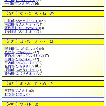
東北町
(とうほくまち)
(2)
十和田市
(とわだし)
(16)
【な行】な・に・ぬ・ね・の
中泊町
(なかどまりまち)
(20)
南部町
(なんぶちょう)
(24)
西目屋村
(にしめやむら)
(3)
野辺地町
(のへじまち)
(5)
【は行】は・ひ・ふ・へ・ほ
階上町
(はしかみちょう)
(4)
八戸市
(はちのへし)
(42)
東通村
(ひがしどおりむら)
(17)
平川市
(ひらかわし)
(42)
平内町
(ひらないまち)
(20)
弘前市
(ひろさきし)
(108)
深浦町
(ふかうらまち)
(21)
藤崎町
(ふじさきまち)
(20)
【ま行】ま・み・む・め・も
三沢市
(みさわし)
(2)
むつ市
(むつし)
(58)
【や行】や・ゆ・よ