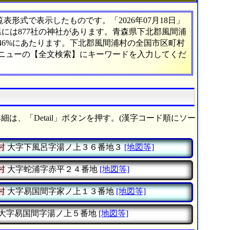
形式で表示したものです。「2026年07月18日」
県には877社の神社があります。青森県下北郡風間浦
46%にあたります。下北郡風間浦村の全国市区町村
メニューの【全文検索】にキーワードを入力してくだ
細は、「Detail」ボタンを押す。(漢字コード順にソー
村
大字下風呂字湯ノ上３６番地３
[地図等]
村
大字蛇浦字赤平２４番地
[地図等]
村
大字易国間字家ノ上１３番地
[地図等]
大字易国間字湯ノ上５番地
[地図等]