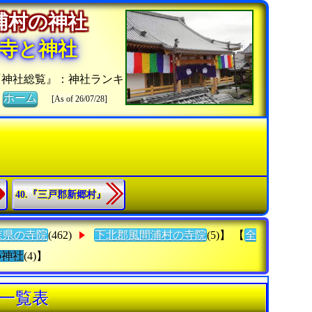
間浦村の神社
寺と神社
『神社総覧』：神社ランキ
》
ホーム
[As of 26/07/28]
40.『三戸郡新郷村』
森県の寺院
(462)
下北郡風間浦村の寺院
(5)】 【
全
の神社
(4)】
一覧表