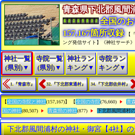
青森県下北郡風
全国のお
157,167箇所収録
【
ング発信サイト】《神社サーチ
神社一覧
寺院一覧
神社ラン
寺院ラン
(県別)▼
(県別)▼
キング▼
キング▼
1.『青森市』
32.『下北郡東通村』
34.『下北郡佐井村』
【
全国の寺院と神社
(157,167)】 【
全国の寺院
(76,660)
青
国の神社
(80,507)
青森県の神社
(877)
下北郡風間浦村
下北郡風間浦村の神社・御宮【4社】の