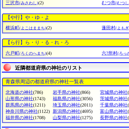
三沢市
(2)
むつ市
(みさわし)
(むつし
【や行】や・ゆ・よ
横浜町
(2)
蓬田村
(よこはままち)
(よも
【ら行】ら・り・る・れ・ろ
六戸町
(4)
六?所村
(ろくのへまち)
(ろっ
近隣都道府県の神社のリスト
青森県周辺の都道府県の神社一覧表
北海道の神社
(786)
岩手県の神社
(866)
宮城県の神社
山形県の神社
(1743)
福島県の神社
(3056)
茨城県の神社
群馬県の神社
(1211)
埼玉県の神社
(2011)
千葉県の神社
神奈川県の神社
(1122)
新潟県の神社
(4695)
富山県の神社
福井県の神社
(1708)
山梨県の神社
(1275)
長野県の神社