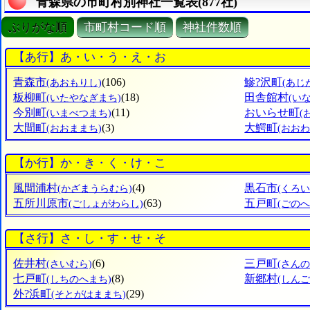
青森県の市町村別神社一覧表(877社)
ぶりがな順
市町村コード順
神社件数順
【あ行】あ・い・う・え・お
青森市
(106)
鰺?沢町
(あおもりし)
(あじ
板柳町
(18)
田舎館村
(いたやなぎまち)
(い
今別町
(11)
おいらせ町
(いまべつまち)
(
大間町
(3)
大鰐町
(おおままち)
(おお
【か行】か・き・く・け・こ
風間浦村
(4)
黒石市
(かざまうらむら)
(くろい
五所川原市
(63)
五戸町
(ごしょがわらし)
(ごのへ
【さ行】さ・し・す・せ・そ
佐井村
(6)
三戸町
(さいむら)
(さん
七戸町
(8)
新郷村
(しちのへまち)
(しん
外?浜町
(29)
(そとがはままち)