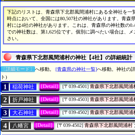
下記のリストは、青森県下北郡風間浦村にある全神社を一覧表
時点において、全国には80,507社の神社があります。青森
村には4社の神社があります。これは、青森県の神社数の0.
での神社数は、第1,625位です。個別に調べたい場合は、
さい。
青森県下北郡風間浦村の神社【4社】の詳細統計
〔詳細モード〕
へ移動。
[青森県の神社一覧]
へ移動。神社の詳
ト)
1
[Detail]
稲荷神社
[〒039-4501]
青森県下北郡風間浦
2
[Detail]
折戸神社
[〒039-4503]
青森県下北郡風間浦
3
[Detail]
大石神社
[〒039-4502]
青森県下北郡風間浦
4
[Detail]
八幡宮
[〒039-4502]
青森県下北郡風間浦村