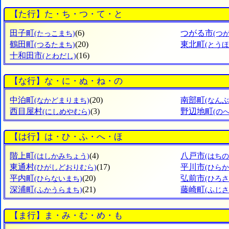
【た行】た・ち・つ・て・と
田子町
(6)
つがる市
(たっこまち)
(つ
鶴田町
(20)
東北町
(つるたまち)
(とう
十和田市
(16)
(とわだし)
【な行】な・に・ぬ・ね・の
中泊町
(20)
南部町
(なかどまりまち)
(なん
西目屋村
(3)
野辺地町
(にしめやむら)
(の
【は行】は・ひ・ふ・へ・ほ
階上町
(4)
八戸市
(はしかみちょう)
(はちの
東通村
(17)
平川市
(ひがしどおりむら)
(ひらか
平内町
(20)
弘前市
(ひらないまち)
(ひろさ
深浦町
(21)
藤崎町
(ふかうらまち)
(ふじ
【ま行】ま・み・む・め・も