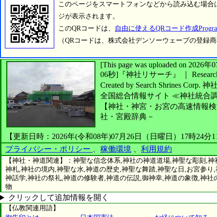
このページをスマートフォンなどから読み込む場合
ジが表示されます。
このQRコードは、
自由に使えるQRコード作成Progra
（QRコードは、株式会社デンソーウェーブの登録
[This page was uploaded on 2
06秒]
『神社リサーチ』 ｜ Research 
Created by
Search Shrines Corp.
神
全国総合情報サイト
≪神社統合
【神社・神宮・お宮の高速情報検
社・宮殿辞典－
【更新日時：2026年(令和08年)07月26日（日曜日）17時24分
プライバシー・ポリシー
、
稼働環境
、
利用規約
【神社・神道関連】：神聖な信念体系,神社の神道道場,神聖な彫刻,神社
神札,神社の境内,神聖な水,神道の歴史,神聖な舞踏,神聖な日,お宮参り
神話学,神社の祭礼,神道の修験者,神道の伝説,御神幸,神道の象徴,神社
物
クリックして追加情報を開く
【仏教関連用語】