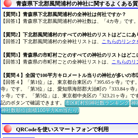
青森県下北郡風間浦村の神社に関するよくある質
【質問1】青森県下北郡風間浦村の全神社は何社ですか？
【回答1】青森県下北郡風間浦村の神社数は、「4カ寺」です
【質問2】下北郡風間浦村のすべての神社のリストはどこにあ
【回答2】下北郡風間浦村の全神社リストは、
こちらのリンク
【質問3】青森県の市町村ごとのすべての神社のリストはどこ
【回答3】青森県の市町村ごとの全神社リストは、
こちらのリ
【質問４】全国で100平方キロメートル当りの神社が多いの
【回答４】「第1位」は、東京都台東区の『395.65ヶ寺』です。
寺』です。「第3位」は、愛知県海部郡大治町の『333.84ヶ寺
ヶ寺』です。「第5位」は、東京都中央区の『323.21ヶ寺
記のボタンで確認できます。
市区町村別神社数ランキング
神
神社数順位(面積100平方Km当たり)
QRCodeを使いスマートフォンで利用