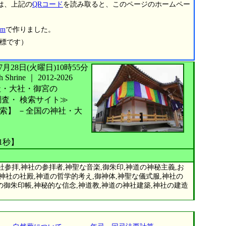
は、上記の
QRコード
を読み取ると、このページのホームペー
m
で作りました。
商標です）
026年07月28日(火曜日)10時55分
Shrine
｜
2012-2026
社・大社・御宮の
調査・
検索サイト≫
索】
－全国の神社・大
11秒】
参拝,神社の参拝者,神聖な音楽,御朱印,神道の神秘主義,お
,神社の社殿,神道の哲学的考え,御神体,神聖な儀式服,神社の
の御朱印帳,神秘的な信念,神道教,神道の神社建築,神社の建造