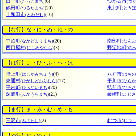
田子町
(6)
つがる市
(たっこまち)
(つ
鶴田町
(20)
東北町
(つるたまち)
(とう
十和田市
(16)
(とわだし)
【な行】な・に・ぬ・ね・の
中泊町
(20)
南部町
(なかどまりまち)
(なん
西目屋村
(3)
野辺地町
(にしめやむら)
(の
【は行】は・ひ・ふ・へ・ほ
階上町
(4)
八戸市
(はしかみちょう)
(はちの
東通村
(17)
平川市
(ひがしどおりむら)
(ひらか
平内町
(20)
弘前市
(ひらないまち)
(ひろさ
深浦町
(21)
藤崎町
(ふかうらまち)
(ふじ
【ま行】ま・み・む・め・も
三沢市
(2)
むつ市
(みさわし)
(むつし
【や行】や・ゆ・よ