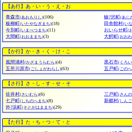
【あ行】あ・い・う・え・お
青森市
(106)
鰺?沢町
(あおもりし)
(あじ
板柳町
(18)
田舎館村
(いたやなぎまち)
(い
今別町
(11)
おいらせ町
(いまべつまち)
(
大間町
(3)
大鰐町
(おおままち)
(おお
【か行】か・き・く・け・こ
風間浦村
(4)
黒石市
(かざまうらむら)
(くろい
五所川原市
(63)
五戸町
(ごしょがわらし)
(ごのへ
【さ行】さ・し・す・せ・そ
佐井村
(6)
三戸町
(さいむら)
(さん
七戸町
(8)
新郷村
(しちのへまち)
(しん
外?浜町
(29)
(そとがはままち)
【た行】た・ち・つ・て・と