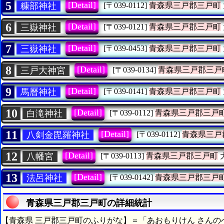
5
[Detail]
糠部神社
[〒039-0112]
青森県三戸郡三戸町
6
[Detail]
三嶽神社
[〒039-0121]
青森県三戸郡三戸町
7
[Detail]
三嶽神社
[〒039-0453]
青森県三戸郡三戸町
8
[Detail]
三戸大神宮
[〒039-0134]
青森県三戸郡三戸
9
[Detail]
馬曆神社
[〒039-0141]
青森県三戸郡三戸町
10
[Detail]
白滝神社
[〒039-0112]
青森県三戸郡三戸
11
[Detail]
八剣金毘羅神社
[〒039-0112]
青森県三戸
12
[Detail]
八幡宮
[〒039-0113]
青森県三戸郡三戸町
13
[Detail]
法呂神社
[〒039-0142]
青森県三戸郡三戸
青森県三戸郡三戸町の詳細統計
【青森県 三戸郡三戸町のふりがな】＝「あおもりけん さんの