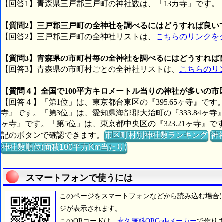
【回答1】青森県三戸郡三戸町の神社数は、「13カ寺」です。
【質問2】三戸郡三戸町の全神社を調べるにはどうすれば良い
【回答2】三戸郡三戸町の全神社リストは、
こちらのリンクを
【質問3】青森県の市町村毎の全神社を調べるにはどうすれば
【回答3】青森県の市町村ごとの全神社リストは、
こちらのリ
【質問４】全国で100平方キロメートル当りの神社が多いの
【回答４】「第1位」は、東京都台東区の『395.65ヶ寺』です。
寺』です。「第3位」は、愛知県海部郡大治町の『333.84ヶ寺
ヶ寺』です。「第5位」は、東京都中央区の『323.21ヶ寺
記のボタンで確認できます。
市区町村別神社数ランキング
神
神社数順位(面積100平方Km当たり)
スマートフォンで使うには
このページをスマートフォンなどから読み込む場合
ジが表示されます。
このQRコードは、
永久無料QRCodeメーカー
で作り