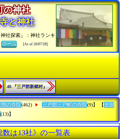
戸町の神社
寺と神社
『神社探索』：神社ランキ
》
ホーム
[As of 26/07/28]
40.『三戸郡新郷村』
森県の寺院
(462)
三戸郡三戸町の寺院
(9)】 【
全国
社
(13)】
総数は13社》の一覧表