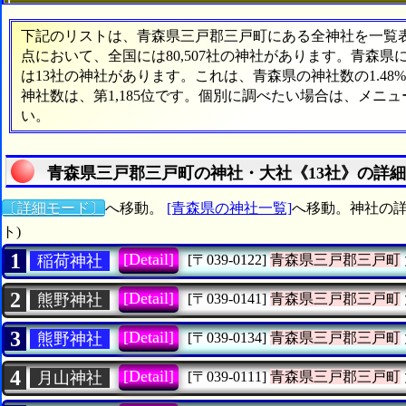
下記のリストは、青森県三戸郡三戸町にある全神社を一覧表形
点において、全国には80,507社の神社があります。青森県
は13社の神社があります。これは、青森県の神社数の1.4
神社数は、第1,185位です。個別に調べたい場合は、メニ
い。
青森県三戸郡三戸町の神社・大社《13社》の詳
〔詳細モード〕
へ移動。
[青森県の神社一覧]
へ移動。神社の詳
ト)
1
[Detail]
稲荷神社
[〒039-0122]
青森県三戸郡三戸町
2
[Detail]
熊野神社
[〒039-0141]
青森県三戸郡三戸町
3
[Detail]
熊野神社
[〒039-0134]
青森県三戸郡三戸町
4
[Detail]
月山神社
[〒039-0111]
青森県三戸郡三戸町