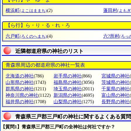
横浜町
(2)
蓬田村
(よこはままち)
(よも
【ら行】ら・り・る・れ・ろ
六戸町
(4)
六?所村
(ろくのへまち)
(ろっ
近隣都道府県の神社のリスト
青森県周辺の都道府県の神社一覧表
北海道の神社
(786)
岩手県の神社
(866)
宮城県の神社
山形県の神社
(1743)
福島県の神社
(3056)
茨城県の神社
群馬県の神社
(1211)
埼玉県の神社
(2011)
千葉県の神社
神奈川県の神社
(1122)
新潟県の神社
(4695)
富山県の神社
福井県の神社
(1708)
山梨県の神社
(1275)
長野県の神社
青森県三戸郡三戸町の神社に関するよくある質問
【質問1】青森県三戸郡三戸町の全神社は何社ですか？