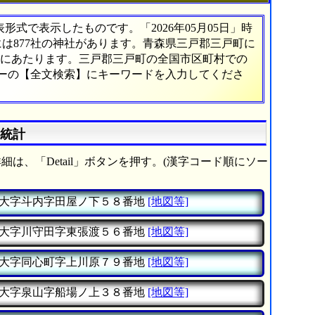
式で表示したものです。「2026年05月05日」時
には877社の神社があります。青森県三戸郡三戸町に
8%にあたります。三戸郡三戸町の全国市区町村での
ューの【全文検索】にキーワードを入力してくださ
細統計
細は、「Detail」ボタンを押す。(漢字コード順にソー
大字斗内字田屋ノ下５８番地
[地図等]
大字川守田字東張渡５６番地
[地図等]
大字同心町字上川原７９番地
[地図等]
大字泉山字船場ノ上３８番地
[地図等]