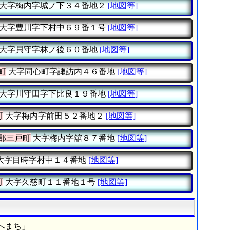
大字梅内字城ノ下３４番地２
[地図等]
大字豊川字下村中６９番１号
[地図等]
大字貝守字林ノ後６０番地
[地図等]
町
大字同心町字諏訪内４６番地
[地図等]
大字川守田字下比良１９番地
[地図等]
町
大字梅内字前田５２番地２
[地図等]
郡三戸町
大字梅内字舘８７番地
[地図等]
大字目時字村中１４番地
[地図等]
町
大字久慈町１１番地１号
[地図等]
へまち」