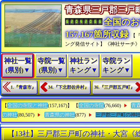
青森県三戸郡三
全国のお
157,167箇所収録
【
ング発信サイト】《神社サーチ
神社一覧
寺院一覧
神社ラン
寺院ラン
(県別)▼
(県別)▼
キング▼
キング▼
1.『青森市』
34.『下北郡佐井村』
36.『三戸郡五戸町』
【
全国の寺院と神社
(157,167)】 【
全国の寺院
(76,660)
青
の神社
(80,507)
青森県の神社
(877)
三戸郡三戸町の神
【13社】三戸郡三戸町の神社・大宮《