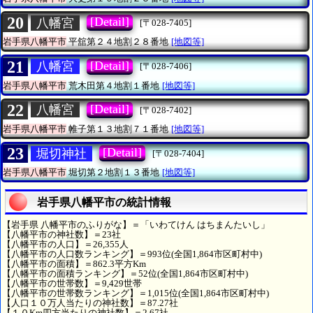
20
[Detail]
八幡宮
[〒028-7405]
岩手県八幡平市
平舘第２４地割２８番地
[地図等]
21
[Detail]
八幡宮
[〒028-7406]
岩手県八幡平市
荒木田第４地割１番地
[地図等]
22
[Detail]
八幡宮
[〒028-7402]
岩手県八幡平市
帷子第１３地割７１番地
[地図等]
23
[Detail]
堀切神社
[〒028-7404]
岩手県八幡平市
堀切第２地割１３番地
[地図等]
岩手県八幡平市の統計情報
【岩手県 八幡平市のふりがな】＝「いわてけん はちまんたいし」
【八幡平市の神社数】＝23社
【八幡平市の人口】＝26,355人
【八幡平市の人口数ランキング】＝993位(全国1,864市区町村中)
【八幡平市の面積】＝862.3平方Km
【八幡平市の面積ランキング】＝52位(全国1,864市区町村中)
【八幡平市の世帯数】＝9,429世帯
【八幡平市の世帯数ランキング】＝1,015位(全国1,864市区町村中)
【人口１０万人当たりの神社数】＝87.27社
【１０Km四方当たりの神社数】＝2.67社