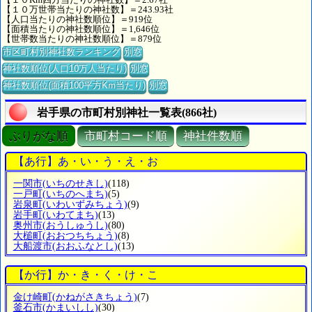
【１０万世帯当たりの神社数】＝243.93社
【人口当たりの神社数順位】＝919位
【面積当たりの神社数順位】＝1,646位
【世帯数当たりの神社数順位】＝879位
市区町村別神社数ランキング
別窓
神社数順位(人口10万人当たり)
別窓
神社数順位(面積100平方Km当たり)
別窓
岩手県の市町村別神社一覧表(866社)
ぶりがな順
市町村コード順
神社件数順
【あ行】あ・い・う・え・お
一関市
(いちのせきし)
(118)
一戸町
(いちのへまち)
(5)
岩泉町
(いわいずみちょう)
(9)
岩手町
(いわてまち)
(13)
奥州市
(おうしゅうし)
(80)
大槌町
(おおつちちょう)
(8)
大船渡市
(おおふなとし)
(13)
【か行】か・き・く・け・こ
金け崎町
(かねがさきちょう)
(7)
釜石市
(かまいしし)
(30)