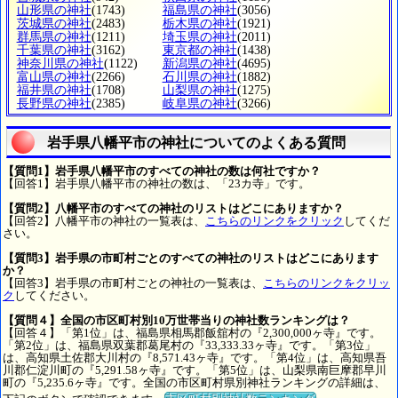
山形県の神社
(1743)
福島県の神社
(3056)
茨城県の神社
(2483)
栃木県の神社
(1921)
群馬県の神社
(1211)
埼玉県の神社
(2011)
千葉県の神社
(3162)
東京都の神社
(1438)
神奈川県の神社
(1122)
新潟県の神社
(4695)
富山県の神社
(2266)
石川県の神社
(1882)
福井県の神社
(1708)
山梨県の神社
(1275)
長野県の神社
(2385)
岐阜県の神社
(3266)
岩手県八幡平市の神社についてのよくある質問
【質問1】岩手県八幡平市のすべての神社の数は何社ですか？
【回答1】岩手県八幡平市の神社の数は、「23カ寺」です。
【質問2】八幡平市のすべての神社のリストはどこにありますか？
【回答2】八幡平市の神社の一覧表は、
こちらのリンクをクリック
してくだ
さい。
【質問3】岩手県の市町村ごとのすべての神社のリストはどこにあります
か？
【回答3】岩手県の市町村ごとの神社の一覧表は、
こちらのリンクをクリッ
ク
してください。
【質問４】全国の市区町村別10万世帯当りの神社数ランキングは？
【回答４】「第1位」は、福島県相馬郡飯舘村の『2,300,000ヶ寺』です。
「第2位」は、福島県双葉郡葛尾村の『33,333.33ヶ寺』です。「第3位」
は、高知県土佐郡大川村の『8,571.43ヶ寺』です。「第4位」は、高知県吾
川郡仁淀川町の『5,291.58ヶ寺』です。「第5位」は、山梨県南巨摩郡早川
町の『5,235.6ヶ寺』です。全国の市区町村県別神社ランキングの詳細は、