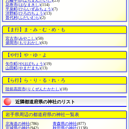
八幡平市
(はちまんたいし)
(23)
花巻市
(はなまきし)
(114)
平泉町
(ひらいずみちょう)
(7)
洋野町
(ひろのちょう)
(13)
普代村
(ふだいむら)
(2)
【ま行】ま・み・む・め・も
宮古市
(みやこし)
(50)
盛岡市
(もりおかし)
(63)
【や行】や・ゆ・よ
矢巾町
(やはばちょう)
(19)
山田町
(やまだまち)
(13)
【ら行】ら・り・る・れ・ろ
陸前高田市
(りくぜんたかたし)
(18)
近隣都道府県の神社のリスト
岩手県周辺の都道府県の神社一覧表
北海道の神社
(786)
青森県の神社
(877)
宮城県の神社
(942)
秋田県の神社
(1138)