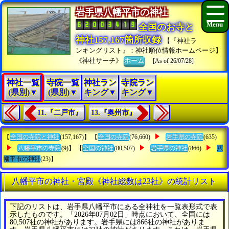
岩手県八幡平市の神社
全国のお寺と
神社157,167箇所収録
【『神社ラ
ンキングリスト』：神社順位情報ホームページ】
《神社サーチ》
ホーム
[As of 26/07/28]
神社一覧
寺院一覧
神社ラン
寺院ラン
(県別)▼
(県別)▼
キング▼
キング▼
11.『二戸市』
13.『奥州市』
【
全国の寺院と神社
(157,167)】 【
全国の寺院
(76,660)
岩手県の寺院
(635)
八幡平市の寺院
(9)】 【
全国の神社
(80,507)
岩手県の神社
(866)
八
幡平市の神社
(23)】
八幡平市の神社・宮殿《神社総数は23社》の統計リスト
下記のリストは、岩手県八幡平市にある全神社を一覧表形式で表
示したものです。「2026年07月02日」時点において、全国には
80,507社の神社があります。岩手県には866社の神社がありま