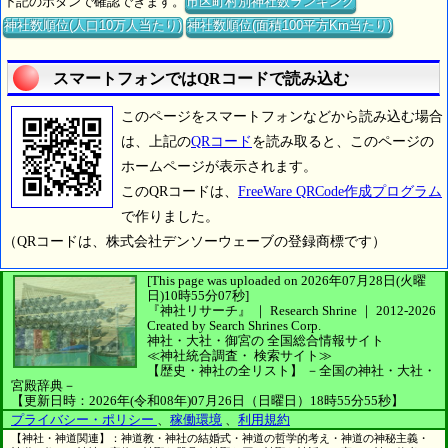
下記のボタンで確認できます。
市区町村別神社数ランキング
神社数順位(人口10万人当たり)
神社数順位(面積100平方Km当たり)
スマートフォンではQRコードで読み込む
このページをスマートフォンなどから読み込む場合
は、上記の
QRコード
を読み取ると、このページの
ホームページが表示されます。
このQRコードは、
FreeWare QRCode作成プログラム
で作りました。
（QRコードは、株式会社デンソーウェーブの登録商標です）
[This page was uploaded on 2026年07月28日(火曜
日)10時55分07秒]
『神社リサーチ』 ｜ Research Shrine
｜
2012-2026
Created by
Search Shrines Corp.
神社・大社・御宮の
全国総合情報サイト
≪神社統合調査・
検索サイト≫
【歴史・神社の全リスト】
－全国の神社・大社・
宮殿辞典－
【更新日時：2026年(令和08年)07月26日（日曜日）18時55分55秒】
プライバシー・ポリシー
、
稼働環境
、
利用規約
【神社・神道関連】：神道教・神社の結婚式・神道の哲学的考え・神道の神秘主義・