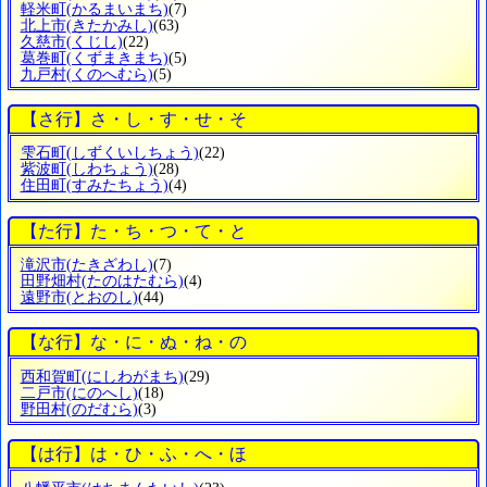
軽米町
(かるまいまち)
(7)
北上市
(きたかみし)
(63)
久慈市
(くじし)
(22)
葛巻町
(くずまきまち)
(5)
九戸村
(くのへむら)
(5)
【さ行】さ・し・す・せ・そ
雫石町
(しずくいしちょう)
(22)
紫波町
(しわちょう)
(28)
住田町
(すみたちょう)
(4)
【た行】た・ち・つ・て・と
滝沢市
(たきざわし)
(7)
田野畑村
(たのはたむら)
(4)
遠野市
(とおのし)
(44)
【な行】な・に・ぬ・ね・の
西和賀町
(にしわがまち)
(29)
二戸市
(にのへし)
(18)
野田村
(のだむら)
(3)
【は行】は・ひ・ふ・へ・ほ