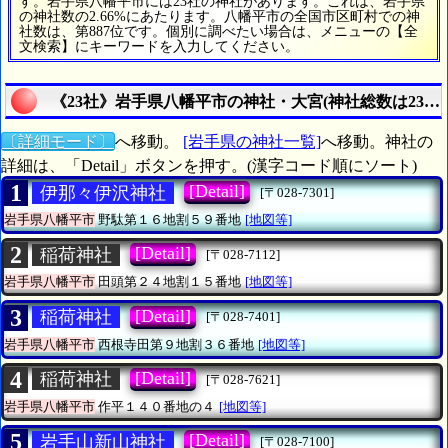
す。岩手県八幡平市には23社の神社があります。これは、岩手県
の神社数の2.66%にあたります。八幡平市の全国市区町村での神
社数は、第887位です。個別に調べたい場合は、メニューの【全
文検索】にキーワードを入力してください。
《23社》岩手県八幡平市の神社・大宮(神社総数は23社
〔詳細モード〕
へ移動。
[岩手県の神社一覧]
へ移動。神社の
詳細は、「Detail」ボタンを押す。(漢字コード順にソート)
1
[Detail]
伊那々伊沢神社
[〒028-7301]
岩手県八幡平市
野駄第１６地割５９番地
[地図等]
2
[Detail]
稲荷神社
[〒028-7112]
岩手県八幡平市
田頭第２４地割１５番地
[地図等]
3
[Detail]
稲荷神社
[〒028-7401]
岩手県八幡平市
西根寺田第９地割３６番地
[地図等]
4
[Detail]
稲荷神社
[〒028-7621]
岩手県八幡平市
作平１４０番地の４
[地図等]
5
[Detail]
岩手山新山神社
[〒028-7100]