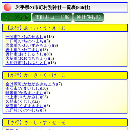
岩手県の市町村別神社一覧表(866社)
ぶりがな順
市町村コード順
神社件数順
【あ行】あ・い・う・え・お
一関市
(いちのせきし)
(118)
一戸町
(いちのへまち)
(5)
岩泉町
(いわいずみちょう)
(9)
岩手町
(いわてまち)
(13)
奥州市
(おうしゅうし)
(80)
大槌町
(おおつちちょう)
(8)
大船渡市
(おおふなとし)
(13)
【か行】か・き・く・け・こ
金け崎町
(かねがさきちょう)
(7)
釜石市
(かまいしし)
(30)
軽米町
(かるまいまち)
(7)
北上市
(きたかみし)
(63)
久慈市
(くじし)
(22)
葛巻町
(くずまきまち)
(5)
九戸村
(くのへむら)
(5)
【さ行】さ・し・す・せ・そ