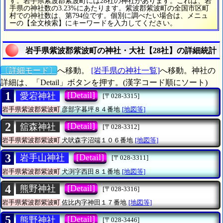
す。岩手県紫波郡紫波町には28社の神社があります。これは、岩
手県の神社数の3.23%にあたります。紫波郡紫波町の全国市区町
村での神社数は、第794位です。個別に調べたい場合は、メニュ
ーの【全文検索】にキーワードを入力してください。
岩手県紫波郡紫波町の神社・大社【28社】の詳細統計
〔詳細モード〕
へ移動。
[岩手県の神社一覧]
へ移動。神社の
詳細は、「Detail」ボタンを押す。(漢字コード順にソート)
1
[Detail]
愛宕神社
[〒028-3315]
岩手県紫波郡紫波町
彦部字暮坪８４番地
[地図等]
2
[Detail]
舘森神社
[〒028-3312]
岩手県紫波郡紫波町
犬吠森字沼端１０６番地
[地図等]
3
[Detail]
岩手山神社
[〒028-3311]
岩手県紫波郡紫波町
犬渕字西田８１番地
[地図等]
4
[Detail]
熊野神社
[〒028-3316]
岩手県紫波郡紫波町
佐比内字神田１７番地
[地図等]
5
[Detail]
熊野神社
[〒028-3446]