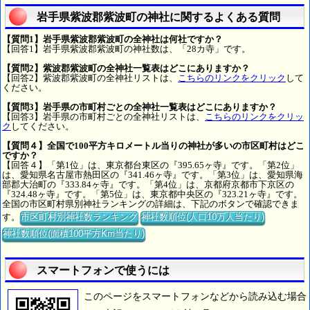
岩手県紫波郡紫波町の神社に関するよくある質問
【質問1】岩手県紫波郡紫波町の全神社は何社ですか？
【回答1】岩手県紫波郡紫波町の神社数は、「28カ寺」です。
【質問2】紫波郡紫波町の全神社一覧表はどこにありますか？
【回答2】紫波郡紫波町の全神社リストは、
こちらのリンクをクリック
して
ください。
【質問3】岩手県の市町村ごとの全神社一覧表はどこにありますか？
【回答3】岩手県の市町村ごとの全神社リストは、
こちらのリンクをクリッ
ク
してください。
【質問４】全国で100平方キロメートル当りの神社が多いの市区町村はどこ
ですか？
【回答４】「第1位」は、東京都台東区の『395.65ヶ寺』です。「第2位」
は、愛知県名古屋市熱田区の『341.46ヶ寺』です。「第3位」は、愛知県海
部郡大治町の『333.84ヶ寺』です。「第4位」は、京都府京都市下京区の
『324.48ヶ寺』です。「第5位」は、東京都中央区の『323.21ヶ寺』です。
全国の市区町村県別神社ランキングの詳細は、下記のボタンで確認できま
す。
市区町村別神社数ランキング
神社数順位(人口10万人当たり)
神社数順位(面積100平方Km当たり)
スマートフォンで使うには
このページをスマートフォンなどから読み込む場合