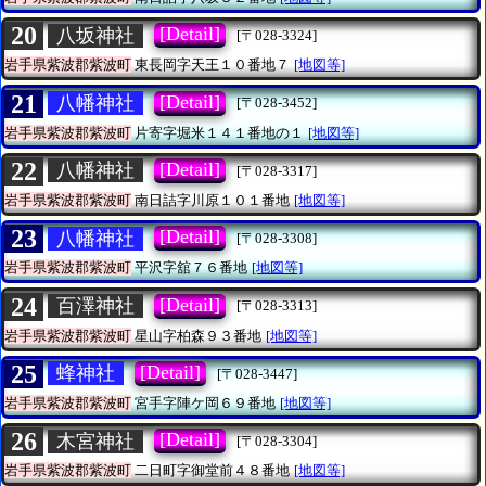
20
[Detail]
八坂神社
[〒028-3324]
岩手県紫波郡紫波町
東長岡字天王１０番地７
[地図等]
21
[Detail]
八幡神社
[〒028-3452]
岩手県紫波郡紫波町
片寄字堀米１４１番地の１
[地図等]
22
[Detail]
八幡神社
[〒028-3317]
岩手県紫波郡紫波町
南日詰字川原１０１番地
[地図等]
23
[Detail]
八幡神社
[〒028-3308]
岩手県紫波郡紫波町
平沢字舘７６番地
[地図等]
24
[Detail]
百澤神社
[〒028-3313]
岩手県紫波郡紫波町
星山字柏森９３番地
[地図等]
25
[Detail]
蜂神社
[〒028-3447]
岩手県紫波郡紫波町
宮手字陣ケ岡６９番地
[地図等]
26
[Detail]
木宮神社
[〒028-3304]
岩手県紫波郡紫波町
二日町字御堂前４８番地
[地図等]