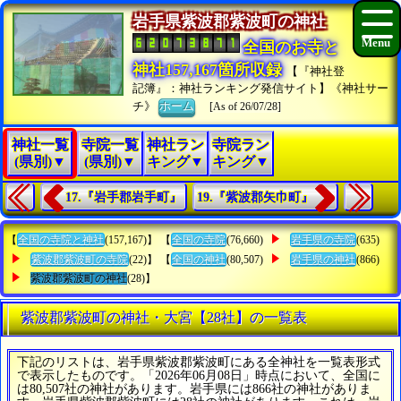
岩手県紫波郡紫波町の神社
全国のお寺と
神社157,167箇所収録
【『神社登
記簿』：神社ランキング発信サイト】《神社サー
チ》
ホーム
[As of 26/07/28]
神社一覧
寺院一覧
神社ラン
寺院ラン
(県別)▼
(県別)▼
キング▼
キング▼
17.『岩手郡岩手町』
19.『紫波郡矢巾町』
【
全国の寺院と神社
(157,167)】 【
全国の寺院
(76,660)
岩手県の寺院
(635)
紫波郡紫波町の寺院
(22)】 【
全国の神社
(80,507)
岩手県の神社
(866)
紫波郡紫波町の神社
(28)】
紫波郡紫波町の神社・大宮【28社】の一覧表
下記のリストは、岩手県紫波郡紫波町にある全神社を一覧表形式
で表示したものです。「2026年06月08日」時点において、全国に
は80,507社の神社があります。岩手県には866社の神社がありま