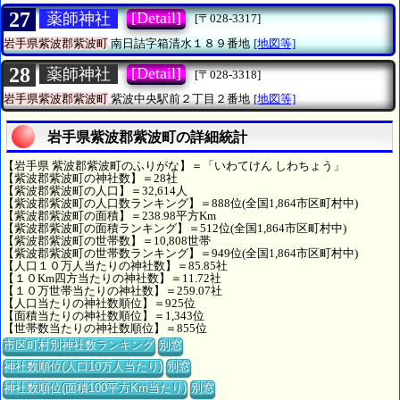
27
[Detail]
薬師神社
[〒028-3317]
岩手県紫波郡紫波町
南日詰字箱清水１８９番地
[地図等]
28
[Detail]
薬師神社
[〒028-3318]
岩手県紫波郡紫波町
紫波中央駅前２丁目２番地
[地図等]
岩手県紫波郡紫波町の詳細統計
【岩手県 紫波郡紫波町のふりがな】＝「いわてけん しわちょう」
【紫波郡紫波町の神社数】＝28社
【紫波郡紫波町の人口】＝32,614人
【紫波郡紫波町の人口数ランキング】＝888位(全国1,864市区町村中)
【紫波郡紫波町の面積】＝238.98平方Km
【紫波郡紫波町の面積ランキング】＝512位(全国1,864市区町村中)
【紫波郡紫波町の世帯数】＝10,808世帯
【紫波郡紫波町の世帯数ランキング】＝949位(全国1,864市区町村中)
【人口１０万人当たりの神社数】＝85.85社
【１０Km四方当たりの神社数】＝11.72社
【１０万世帯当たりの神社数】＝259.07社
【人口当たりの神社数順位】＝925位
【面積当たりの神社数順位】＝1,343位
【世帯数当たりの神社数順位】＝855位
市区町村別神社数ランキング
別窓
神社数順位(人口10万人当たり)
別窓
神社数順位(面積100平方Km当たり)
別窓