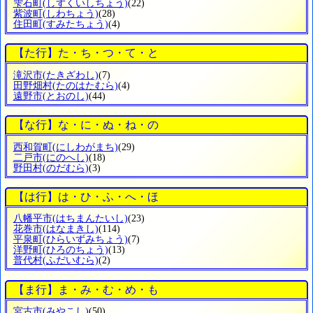
雫石町
(しずくいしちょう)
(22)
紫波町
(しわちょう)
(28)
住田町
(すみたちょう)
(4)
【た行】た・ち・つ・て・と
滝沢市
(たきざわし)
(7)
田野畑村
(たのはたむら)
(4)
遠野市
(とおのし)
(44)
【な行】な・に・ぬ・ね・の
西和賀町
(にしわがまち)
(29)
二戸市
(にのへし)
(18)
野田村
(のだむら)
(3)
【は行】は・ひ・ふ・へ・ほ
八幡平市
(はちまんたいし)
(23)
花巻市
(はなまきし)
(114)
平泉町
(ひらいずみちょう)
(7)
洋野町
(ひろのちょう)
(13)
普代村
(ふだいむら)
(2)
【ま行】ま・み・む・め・も
宮古市
(みやこし)
(50)