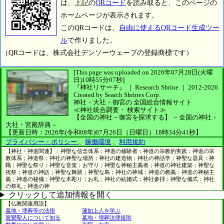
は、上記の
QRコード
を読み取ると、このページの
ホームページが表示されます。
このQRコードは、
自由に使えるQRコード生成ツー
ル
で作りました。
（QRコードは、株式会社デンソーウェーブの登録商標です）
[This page was uploaded on 2026年07月28日(火曜
日)10時55分07秒]
『神社リサーチ』 ｜ Research Shrine
｜
2012-2026
Created by
Search Shrines Corp.
神社・大社・御宮の
全国総合情報サイト
≪神社統合調査・
検索サイト≫
【全国の神社－御宮を探求する】
－全国の神社・
大社・宮殿辞典－
【更新日時：2026年(令和08年)07月26日（日曜日）18時34分41秒】
プライバシー・ポリシー
、
稼働環境
、
利用規約
【神社・神道関連】：神聖な信念体系；神道の修験者；神道の宗教的実践；神道の宗
教体系；神道祭；神社の神聖な場所；神社の建造物；神社の神話学；神聖な器具；神
職；神聖な祭り；神聖な音楽；お守り；神聖な神秘主義者；神道の神社建築；神聖な
祝祭；神道の神話；神聖な舞踏；神聖な島；神社の神域；神道の教義；神道の神秘主
義；神道の秘儀；神聖な木彫り；お札；神社の結婚式；神社参拝；神聖な儀式；神社
の祭礼；神道の神
クリックして追加情報を開く
【仏教関連用語】
墓地・埋葬等の法律
蓮如上人を学ぶ
親鸞聖人について知る
墓地・埋葬法律規則