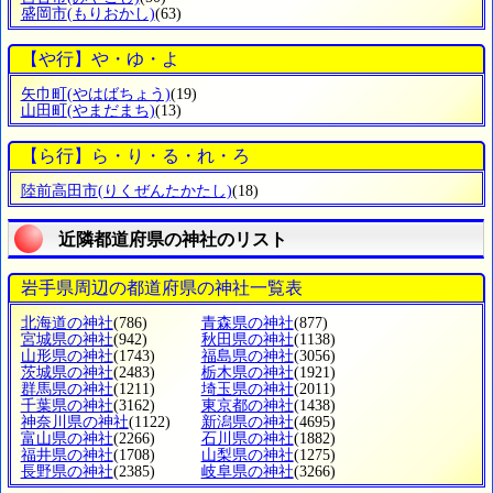
盛岡市
(もりおかし)
(63)
【や行】や・ゆ・よ
矢巾町
(やはばちょう)
(19)
山田町
(やまだまち)
(13)
【ら行】ら・り・る・れ・ろ
陸前高田市
(りくぜんたかたし)
(18)
近隣都道府県の神社のリスト
岩手県周辺の都道府県の神社一覧表
北海道の神社
(786)
青森県の神社
(877)
宮城県の神社
(942)
秋田県の神社
(1138)
山形県の神社
(1743)
福島県の神社
(3056)
茨城県の神社
(2483)
栃木県の神社
(1921)
群馬県の神社
(1211)
埼玉県の神社
(2011)
千葉県の神社
(3162)
東京都の神社
(1438)
神奈川県の神社
(1122)
新潟県の神社
(4695)
富山県の神社
(2266)
石川県の神社
(1882)
福井県の神社
(1708)
山梨県の神社
(1275)
長野県の神社
(2385)
岐阜県の神社
(3266)