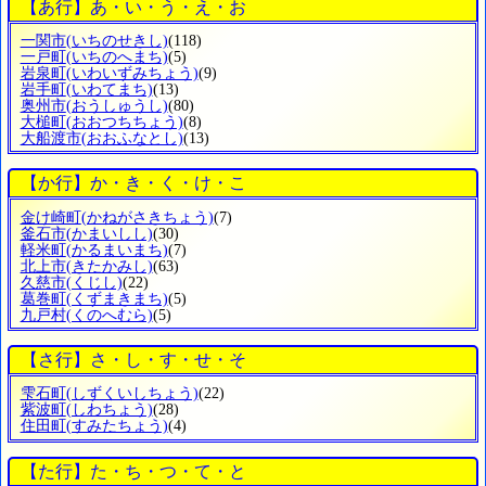
【あ行】あ・い・う・え・お
一関市
(いちのせきし)
(118)
一戸町
(いちのへまち)
(5)
岩泉町
(いわいずみちょう)
(9)
岩手町
(いわてまち)
(13)
奥州市
(おうしゅうし)
(80)
大槌町
(おおつちちょう)
(8)
大船渡市
(おおふなとし)
(13)
【か行】か・き・く・け・こ
金け崎町
(かねがさきちょう)
(7)
釜石市
(かまいしし)
(30)
軽米町
(かるまいまち)
(7)
北上市
(きたかみし)
(63)
久慈市
(くじし)
(22)
葛巻町
(くずまきまち)
(5)
九戸村
(くのへむら)
(5)
【さ行】さ・し・す・せ・そ
雫石町
(しずくいしちょう)
(22)
紫波町
(しわちょう)
(28)
住田町
(すみたちょう)
(4)
【た行】た・ち・つ・て・と