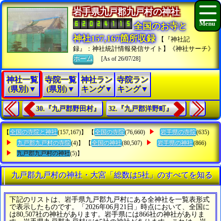
岩手県九戸郡九戸村の神社
全国のお寺と
神社157,167箇所収録
【『神社記
録』：神社統計情報発信サイト】《神社サーチ》
ホーム
[As of 26/07/28]
神社一覧
寺院一覧
神社ラン
寺院ラン
(県別)▼
(県別)▼
キング▼
キング▼
30.『九戸郡野田村』
32.『九戸郡洋野町』
【
全国の寺院と神社
(157,167)】 【
全国の寺院
(76,660)
岩手県の寺院
(635)
九戸郡九戸村の寺院
(4)】 【
全国の神社
(80,507)
岩手県の神社
(866)
九戸郡九戸村の神社
(5)】
九戸郡九戸村の神社・大宮「総数は5社」のすべてを知る
下記のリストは、岩手県九戸郡九戸村にある全神社を一覧表形式
で表示したものです。「2026年06月21日」時点において、全国に
は80,507社の神社があります。岩手県には866社の神社がありま