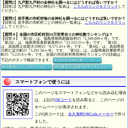
【質問2】九戸郡九戸村の全神社を調べるにはどうすれば良いですか？
【回答2】九戸郡九戸村の神社の一覧表は、
こちらのリンクをクリック
して
ください。
【質問3】岩手県の市町村毎の全神社を調べるにはどうすれば良いですか？
【回答3】岩手県の市町村ごとの神社の一覧表は、
こちらのリンクをクリッ
ク
してください。
【質問４】全国の市区町村別10万世帯当りの神社数ランキングは？
【回答４】「第1位」は、福島県相馬郡飯舘村の『2,300,000ヶ寺』です。
「第2位」は、福島県双葉郡葛尾村の『33,333.33ヶ寺』です。「第3位」
は、高知県土佐郡大川村の『8,571.43ヶ寺』です。「第4位」は、高知県吾
川郡仁淀川町の『5,291.58ヶ寺』です。「第5位」は、山梨県南巨摩郡早川
町の『5,235.6ヶ寺』です。全国の市区町村県別神社ランキングの詳細は、
下記のボタンで確認できます。
市区町村別神社数ランキング
神社数順位(人口10万人当たり)
神社数順位(面積100平方Km当たり)
スマートフォンで使うには
このページをスマートフォンなどから読み込む場合
は、上記の
QRコード
を読み取ると、このページの
ホームページが表示されます。
このQRコードは、
永久無料QRCodeメーカー
で作り
ました。