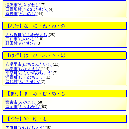
滝沢市
(たきざわし)
(7)
田野畑村
(たのはたむら)
(4)
遠野市
(とおのし)
(44)
【な行】な・に・ぬ・ね・の
西和賀町
(にしわがまち)
(29)
二戸市
(にのへし)
(18)
野田村
(のだむら)
(3)
【は行】は・ひ・ふ・へ・ほ
八幡平市
(はちまんたいし)
(23)
花巻市
(はなまきし)
(114)
平泉町
(ひらいずみちょう)
(7)
洋野町
(ひろのちょう)
(13)
普代村
(ふだいむら)
(2)
【ま行】ま・み・む・め・も
宮古市
(みやこし)
(50)
盛岡市
(もりおかし)
(63)
【や行】や・ゆ・よ
矢巾町
(やはばちょう)
(19)