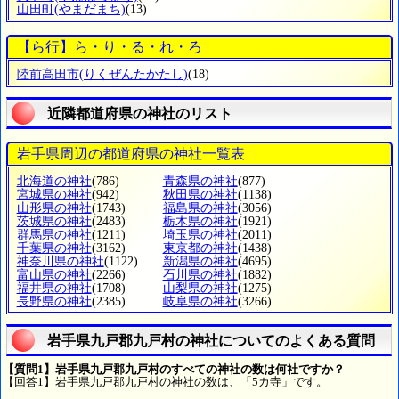
山田町
(やまだまち)
(13)
【ら行】ら・り・る・れ・ろ
陸前高田市
(りくぜんたかたし)
(18)
近隣都道府県の神社のリスト
岩手県周辺の都道府県の神社一覧表
北海道の神社
(786)
青森県の神社
(877)
宮城県の神社
(942)
秋田県の神社
(1138)
山形県の神社
(1743)
福島県の神社
(3056)
茨城県の神社
(2483)
栃木県の神社
(1921)
群馬県の神社
(1211)
埼玉県の神社
(2011)
千葉県の神社
(3162)
東京都の神社
(1438)
神奈川県の神社
(1122)
新潟県の神社
(4695)
富山県の神社
(2266)
石川県の神社
(1882)
福井県の神社
(1708)
山梨県の神社
(1275)
長野県の神社
(2385)
岐阜県の神社
(3266)
岩手県九戸郡九戸村の神社についてのよくある質問
【質問1】岩手県九戸郡九戸村のすべての神社の数は何社ですか？
【回答1】岩手県九戸郡九戸村の神社の数は、「5カ寺」です。