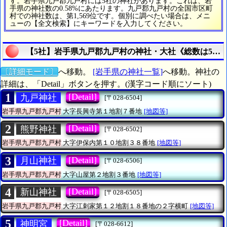
す。岩手県九戸郡九戸村には5社の神社があります。これは、岩
手県の神社数の0.58%にあたります。九戸郡九戸村の全国市区町
村での神社数は、第1,569位です。個別に調べたい場合は、メニ
ューの【全文検索】にキーワードを入力してください。
【5社】岩手県九戸郡九戸村の神社・大社《総数は5社
〔詳細モード〕
へ移動。
[岩手県の神社一覧]
へ移動。神社の
詳細は、「Detail」ボタンを押す。(漢字コード順にソート)
1
[Detail]
九戸神社
[〒028-6504]
岩手県九戸郡九戸村
大字長興寺第１地割７番地
[地図等]
2
[Detail]
熊野神社
[〒028-6502]
岩手県九戸郡九戸村
大字伊保内第１０地割３８番地
[地図等]
3
[Detail]
月山神社
[〒028-6506]
岩手県九戸郡九戸村
大字山屋第２地割３番地
[地図等]
4
[Detail]
新山神社
[〒028-6505]
岩手県九戸郡九戸村
大字江刺家第１２地割１８番地の２字横町
[地図等]
5
[Detail]
神明宮
[〒028-6612]