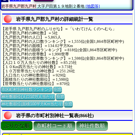
岩手県九戸郡九戸村
大字戸田第１９地割２番地
[地図等]
岩手県九戸郡九戸村の詳細統計一覧
【岩手県 九戸郡九戸村のふりがな】＝「いわてけん くのへむら」
【九戸郡九戸村の神社数】＝5社
【九戸郡九戸村の人口】＝5,865人
【九戸郡九戸村の人口数ランキング】＝1,555位(全国1,864市区町村中)
【九戸郡九戸村の面積】＝134.02平方Km
【九戸郡九戸村の面積ランキング】＝818位(全国1,864市区町村中)
【九戸郡九戸村の世帯数】＝1,990世帯
【九戸郡九戸村の世帯数ランキング】＝1,598位(全国1,864市区町村中)
【人口１０万人当たりの神社数】＝85.25社
【１０Km四方当たりの神社数】＝3.73社
【１０万世帯当たりの神社数】＝251.26社
【人口当たりの神社数順位】＝929位
【面積当たりの神社数順位】＝1,598位
【世帯数当たりの神社数順位】＝870位
市区町村別神社数ランキング
別窓
神社数順位(人口10万人当たり)
別窓
神社数順位(面積100平方Km当たり)
別窓
岩手県の市町村別神社一覧表(866社)
ぶりがな順
市町村コード順
神社件数順