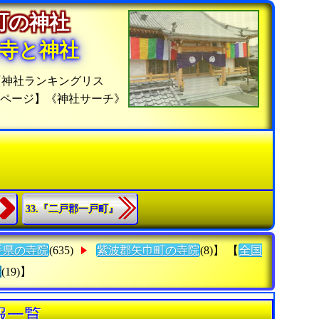
巾町の神社
寺と神社
『神社ランキングリス
ムページ】《神社サーチ》
33.『二戸郡一戸町』
手県の寺院
(635)
紫波郡矢巾町の寺院
(8)】 【
全国
社
(19)】
報一覧