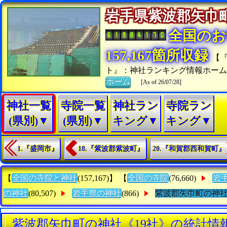
岩手県紫波郡矢
全国のお
157,167箇所収録
【
ト』：神社ランキング情報ホー
ホーム
[As of 26/07/28]
神社一覧
寺院一覧
神社ラン
寺院ラン
(県別)▼
(県別)▼
キング▼
キング▼
1.『盛岡市』
18.『紫波郡紫波町』
20.『和賀郡西和賀町』
【
全国の寺院と神社
(157,167)】 【
全国の寺院
(76,660)
岩
の神社
(80,507)
岩手県の神社
(866)
紫波郡矢巾町の神
紫波郡矢巾町の神社《19社》の統計情