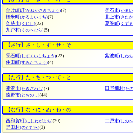
金け崎町
(7)
釜石市
(かねがさきちょう)
(かまい
軽米町
(7)
北上市
(かるまいまち)
(きたか
久慈市
(22)
葛巻町
(くじし)
(くず
九戸村
(5)
(くのへむら)
【さ行】さ・し・す・せ・そ
雫石町
(22)
紫波町
(しずくいしちょう)
(しわち
住田町
(4)
(すみたちょう)
【た行】た・ち・つ・て・と
滝沢市
(7)
田野畑村
(たきざわし)
(た
遠野市
(44)
(とおのし)
【な行】な・に・ぬ・ね・の
西和賀町
(29)
二戸市
(にしわがまち)
(にのへ
野田村
(3)
(のだむら)