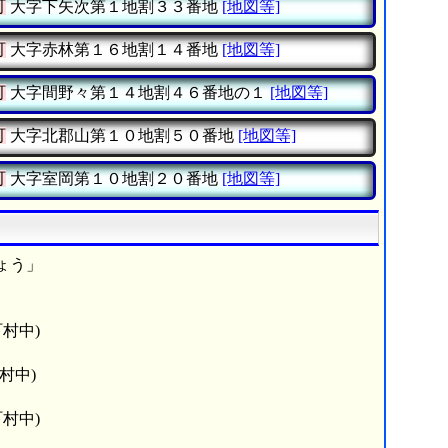
町
大字下矢次第１地割３３番地
[地図等]
町
大字赤林第１６地割１４番地
[地図等]
町
大字間野々第１４地割４６番地の１
[地図等]
町
大字北郡山第１０地割５０番地
[地図等]
町
大字室岡第１０地割２０番地
[地図等]
ょう」
村中)
村中)
村中)