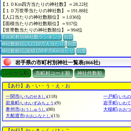
【１０Km四方当たりの神社数】＝28.22社
【１０万世帯当たりの神社数】＝191.88社
【人口当たりの神社数順位】＝1,036位
【面積当たりの神社数順位】＝937位
【世帯数当たりの神社数順位】＝994位
市区町村別神社数ランキング
別窓
神社数順位(人口10万人当たり)
別窓
神社数順位(面積100平方Km当たり)
別窓
岩手県の市町村別神社一覧表(866社)
ぶりがな順
市町村コード順
神社件数順
【あ行】あ・い・う・え・お
一関市
(118)
一戸町
(いちのせきし)
(いち
岩泉町
(9)
岩手町
(いわいずみちょう)
(いわて
奥州市
(80)
大槌町
(おうしゅうし)
(おお
大船渡市
(13)
(おおふなとし)
【か行】か・き・く・け・こ