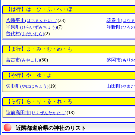
【は行】は・ひ・ふ・へ・ほ
八幡平市
(23)
花巻市
(はちまんたいし)
(はなま
平泉町
(7)
洋野町
(ひらいずみちょう)
(ひろ
普代村
(2)
(ふだいむら)
【ま行】ま・み・む・め・も
宮古市
(50)
盛岡市
(みやこし)
(もりお
【や行】や・ゆ・よ
矢巾町
(19)
山田町
(やはばちょう)
(やまだ
【ら行】ら・り・る・れ・ろ
陸前高田市
(18)
(りくぜんたかたし)
近隣都道府県の神社のリスト