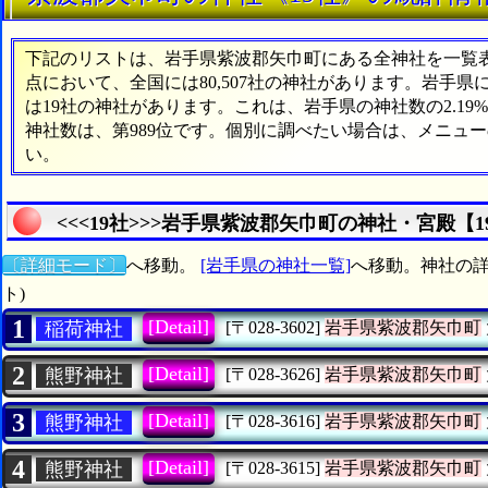
下記のリストは、岩手県紫波郡矢巾町にある全神社を一覧表形
点において、全国には80,507社の神社があります。岩手県
は19社の神社があります。これは、岩手県の神社数の2.1
神社数は、第989位です。個別に調べたい場合は、メニュ
い。
<<<19社>>>岩手県紫波郡矢巾町の神社・宮殿【
〔詳細モード〕
へ移動。
[岩手県の神社一覧]
へ移動。神社の詳
ト)
1
[Detail]
稲荷神社
[〒028-3602]
岩手県紫波郡矢巾町
2
[Detail]
熊野神社
[〒028-3626]
岩手県紫波郡矢巾町
3
[Detail]
熊野神社
[〒028-3616]
岩手県紫波郡矢巾町
4
[Detail]
熊野神社
[〒028-3615]
岩手県紫波郡矢巾町