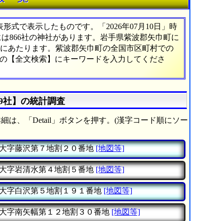
式で表示したものです。「2026年07月10日」時
には866社の神社があります。岩手県紫波郡矢巾町に
9%にあたります。紫波郡矢巾町の全国市区町村での
ーの【全文検索】にキーワードを入力してくださ
19社】の統計調査
細は、「Detail」ボタンを押す。(漢字コード順にソー
大字藤沢第７地割２０番地
[地図等]
大字岩清水第４地割５番地
[地図等]
大字白沢第５地割１９１番地
[地図等]
大字南矢幅第１２地割３０番地
[地図等]