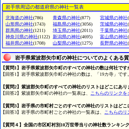
岩手県周辺の都道府県の神社一覧表
北海道の神社
(786)
青森県の神社
(877)
宮城県の神社
山形県の神社
(1743)
福島県の神社
(3056)
茨城県の神社
群馬県の神社
(1211)
埼玉県の神社
(2011)
千葉県の神社
神奈川県の神社
(1122)
新潟県の神社
(4695)
富山県の神社
福井県の神社
(1708)
山梨県の神社
(1275)
長野県の神社
岩手県紫波郡矢巾町の神社についてのよくある質
【質問1】岩手県紫波郡矢巾町のすべての神社の数は何社です
【回答1】岩手県紫波郡矢巾町の神社の数は、「19カ寺」です
【質問2】紫波郡矢巾町のすべての神社のリストはどこにあり
【回答2】紫波郡矢巾町の神社の一覧表は、
こちらのリンクを
【質問3】岩手県の市町村ごとのすべての神社のリストはどこ
【回答3】岩手県の市町村ごとの神社の一覧表は、
こちらのリ
【質問４】全国の市区町村別10万世帯当りの神社数ランキン