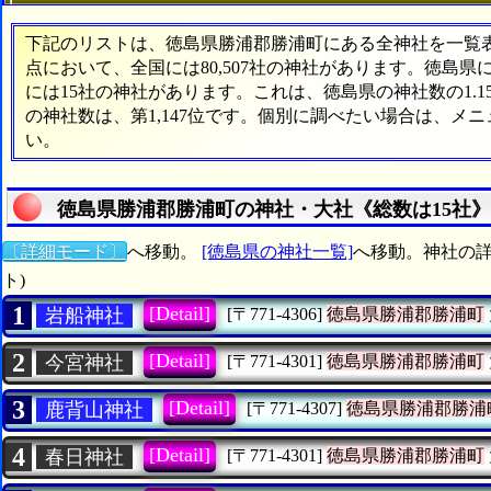
下記のリストは、徳島県勝浦郡勝浦町にある全神社を一覧表形
点において、全国には80,507社の神社があります。徳島県
には15社の神社があります。これは、徳島県の神社数の1.
の神社数は、第1,147位です。個別に調べたい場合は、メ
い。
徳島県勝浦郡勝浦町の神社・大社《総数は15社
〔詳細モード〕
へ移動。
[徳島県の神社一覧]
へ移動。神社の詳
ト)
1
[Detail]
岩船神社
[〒771-4306]
徳島県勝浦郡勝浦町
2
[Detail]
今宮神社
[〒771-4301]
徳島県勝浦郡勝浦町
3
[Detail]
鹿背山神社
[〒771-4307]
徳島県勝浦郡勝浦
4
[Detail]
春日神社
[〒771-4301]
徳島県勝浦郡勝浦町