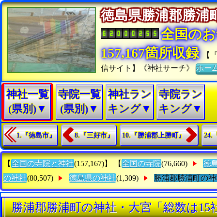
徳島県勝浦郡勝
全国のお
157,167箇所収録
【
信サイト】《神社サーチ》
ホー
神社一覧
寺院一覧
神社ラン
寺院ラン
(県別)▼
(県別)▼
キング▼
キング▼
1.『徳島市』
8.『三好市』
10.『勝浦郡上勝町』
24
【
全国の寺院と神社
(157,167)】 【
全国の寺院
(76,660)
徳
の神社
(80,507)
徳島県の神社
(1,309)
勝浦郡勝浦町の神
勝浦郡勝浦町の神社・大宮「総数は15