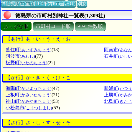
神社数順位(面積100平方Km当たり)
別窓
徳島県の市町村別神社一覧表(1,309社)
ぶりがな順
市町村コード順
神社件数順
【あ行】あ・い・う・え・お
藍住町
(18)
阿南市
(あいずみちょう)
(あなん
阿波市
(77)
石井町
(あわし)
(いし
板野町
(22)
(いたのちょう)
【か行】か・き・く・け・こ
海陽町
(47)
勝浦町
(かいようちょう)
(かつ
上板町
(21)
上勝町
(かみいたちょう)
(かみ
神山町
(53)
北島町
(かみやまちょう)
(きた
小松島市
(53)
(こまつしまし)
【さ行】さ・し・す・せ・そ