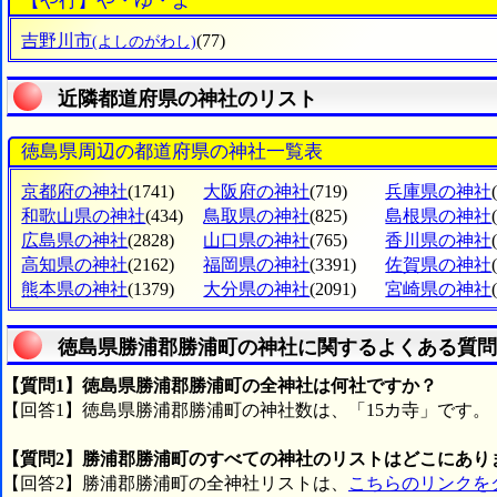
【や行】や・ゆ・よ
吉野川市
(77)
(よしのがわし)
近隣都道府県の神社のリスト
徳島県周辺の都道府県の神社一覧表
京都府の神社
(1741)
大阪府の神社
(719)
兵庫県の神社
和歌山県の神社
(434)
鳥取県の神社
(825)
島根県の神社
広島県の神社
(2828)
山口県の神社
(765)
香川県の神社
高知県の神社
(2162)
福岡県の神社
(3391)
佐賀県の神社
熊本県の神社
(1379)
大分県の神社
(2091)
宮崎県の神社
徳島県勝浦郡勝浦町の神社に関するよくある質問
【質問1】徳島県勝浦郡勝浦町の全神社は何社ですか？
【回答1】徳島県勝浦郡勝浦町の神社数は、「15カ寺」です。
【質問2】勝浦郡勝浦町のすべての神社のリストはどこにあり
【回答2】勝浦郡勝浦町の全神社リストは、
こちらのリンクを