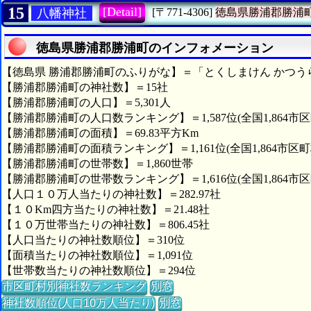
15
[Detail]
八幡神社
[〒771-4306]
徳島県勝浦郡勝浦
徳島県勝浦郡勝浦町のインフォメーション
【徳島県 勝浦郡勝浦町のふりがな】＝「とくしまけん かつう
【勝浦郡勝浦町の神社数】＝15社
【勝浦郡勝浦町の人口】＝5,301人
【勝浦郡勝浦町の人口数ランキング】＝1,587位(全国1,864市区
【勝浦郡勝浦町の面積】＝69.83平方Km
【勝浦郡勝浦町の面積ランキング】＝1,161位(全国1,864市区町
【勝浦郡勝浦町の世帯数】＝1,860世帯
【勝浦郡勝浦町の世帯数ランキング】＝1,616位(全国1,864市区
【人口１０万人当たりの神社数】＝282.97社
【１０Km四方当たりの神社数】＝21.48社
【１０万世帯当たりの神社数】＝806.45社
【人口当たりの神社数順位】＝310位
【面積当たりの神社数順位】＝1,091位
【世帯数当たりの神社数順位】＝294位
市区町村別神社数ランキング
別窓
神社数順位(人口10万人当たり)
別窓