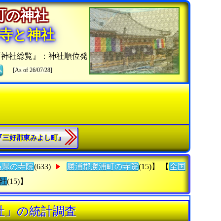
浦町の神社
寺と神社
『神社総覧』：神社順位発
ム
[As of 26/07/28]
.『三好郡東みよし町』
島県の寺院
(633)
勝浦郡勝浦町の寺院
(15)】 【
全国
社
(15)】
社」の統計調査