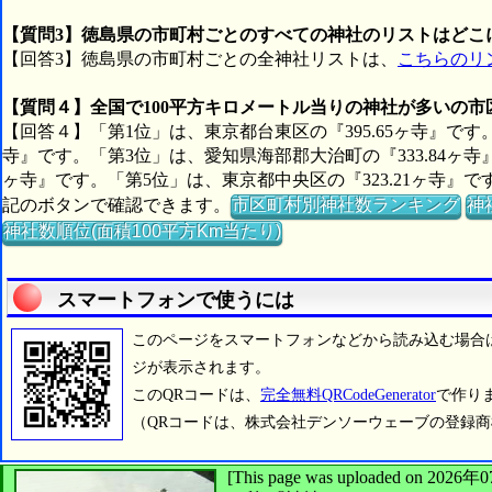
【質問3】徳島県の市町村ごとのすべての神社のリストはどこ
【回答3】徳島県の市町村ごとの全神社リストは、
こちらのリ
【質問４】全国で100平方キロメートル当りの神社が多いの
【回答４】「第1位」は、東京都台東区の『395.65ヶ寺』です。
寺』です。「第3位」は、愛知県海部郡大治町の『333.84ヶ寺
ヶ寺』です。「第5位」は、東京都中央区の『323.21ヶ寺
記のボタンで確認できます。
市区町村別神社数ランキング
神
神社数順位(面積100平方Km当たり)
スマートフォンで使うには
このページをスマートフォンなどから読み込む場合
ジが表示されます。
このQRコードは、
完全無料QRCodeGenerator
で作り
（QRコードは、株式会社デンソーウェーブの登録
[This page was uploaded on 2