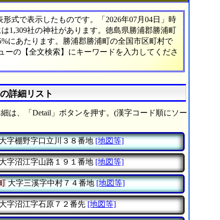
式で表示したものです。「2026年07月04日」時
には1,309社の神社があります。徳島県勝浦郡勝浦町
15%にあたります。勝浦郡勝浦町の全国市区町村で
ニューの【全文検索】にキーワードを入力してくださ
》の詳細リスト
細は、「Detail」ボタンを押す。(漢字コード順にソー
大字棚野字口立川３８番地
[地図等]
大字沼江字山路１９１番地
[地図等]
町
大字三溪字中村７４番地
[地図等]
大字沼江字石原７２番先
[地図等]