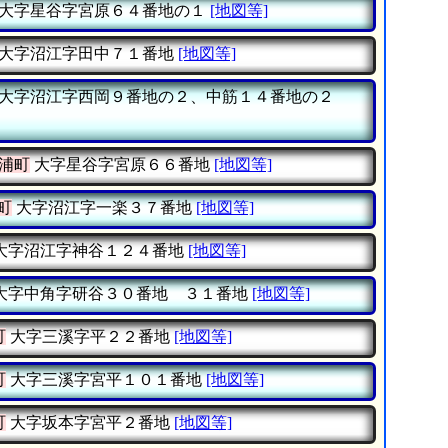
大字星谷字宮原６４番地の１
[地図等]
大字沼江字田中７１番地
[地図等]
大字沼江字西岡９番地の２、中筋１４番地の２
浦町
大字星谷字宮原６６番地
[地図等]
町
大字沼江字一楽３７番地
[地図等]
大字沼江字神谷１２４番地
[地図等]
大字中角字研谷３０番地 ３１番地
[地図等]
町
大字三溪字平２２番地
[地図等]
町
大字三溪字宮平１０１番地
[地図等]
町
大字坂本字宮平２番地
[地図等]