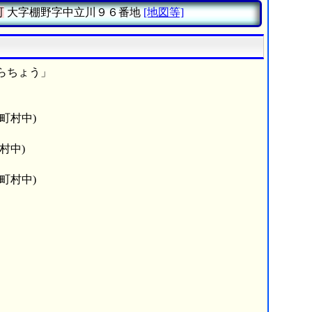
町
大字棚野字中立川９６番地
[地図等]
らちょう」
町村中)
村中)
町村中)