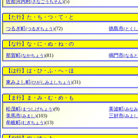
佐那河内村
(5)
(さなごうちそん)
【た行】た・ち・つ・て・と
つるぎ町
(72)
徳島市
(つるぎちょう)
(とくし
【な行】な・に・ぬ・ね・の
那賀町
(81)
鳴門市
(なかちょう)
(なると
【は行】は・ひ・ふ・へ・ほ
東みよし町
(31)
(ひがしみよしちょう)
【ま行】ま・み・む・め・も
松茂町
(9)
美波町
(まつしげちょう)
(みな
美馬市
(103)
三好市
(みまし)
(みよし
牟岐町
(13)
(むぎちょう)