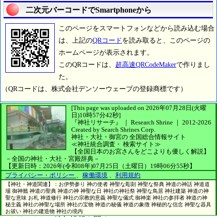
二次元バーコードでSmartphoneから
このページをスマートフォンなどから読み込む場合
は、上記の
QRコード
を読み取ると、このページの
ホームページが表示されます。
このQRコードは、
超高速QRCodeMaker
で作りまし
た。
（QRコードは、株式会社デンソーウェーブの登録商標です）
[This page was uploaded on 2026年07月28日(火曜
日)10時57分42秒]
『神社リサーチ』 ｜ Research Shrine
｜
2012-2026
Created by
Search Shrines Corp.
神社・大社・御宮の
全国総合情報サイト
≪神社統合調査・
検索サイト≫
【全国日本のお宮さんをどこよりも優しく解説】
－全国の神社・大社・宮殿辞典－
【更新日時：2026年(令和08年)07月25日（土曜日）19時06分55秒】
プライバシー・ポリシー
、
稼働環境
、
利用規約
【神社・神道関連】：お伊勢参り 神の使者 神聖な彫刻 神聖な祭典 神道の神話 神道道
場 御神籤 神道の聖典 神道の神 神聖な日 神社の神社祭 神聖な鳥居 神社建築 神道の神
聖な意味 お札 神道修行 神社の宗教的意義 神聖な儀式 御神楽 神社の参拝者 神道の神
秘主義 神社の神聖な場所 神社の宝物 神道の秘儀 神道の象徴 神秘的な信念 神聖な器具
お祓い 神社の建造物 神社の境内