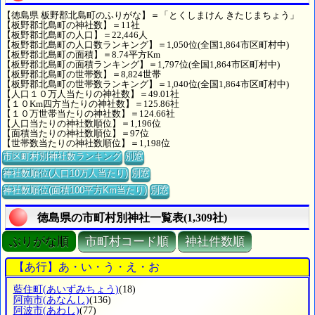
【徳島県 板野郡北島町のふりがな】＝「とくしまけん きたじまちょう」
【板野郡北島町の神社数】＝11社
【板野郡北島町の人口】＝22,446人
【板野郡北島町の人口数ランキング】＝1,050位(全国1,864市区町村中)
【板野郡北島町の面積】＝8.74平方Km
【板野郡北島町の面積ランキング】＝1,797位(全国1,864市区町村中)
【板野郡北島町の世帯数】＝8,824世帯
【板野郡北島町の世帯数ランキング】＝1,040位(全国1,864市区町村中)
【人口１０万人当たりの神社数】＝49.01社
【１０Km四方当たりの神社数】＝125.86社
【１０万世帯当たりの神社数】＝124.66社
【人口当たりの神社数順位】＝1,196位
【面積当たりの神社数順位】＝97位
【世帯数当たりの神社数順位】＝1,198位
市区町村別神社数ランキング
別窓
神社数順位(人口10万人当たり)
別窓
神社数順位(面積100平方Km当たり)
別窓
徳島県の市町村別神社一覧表(1,309社)
ぶりがな順
市町村コード順
神社件数順
【あ行】あ・い・う・え・お
藍住町
(あいずみちょう)
(18)
阿南市
(あなんし)
(136)
阿波市
(あわし)
(77)