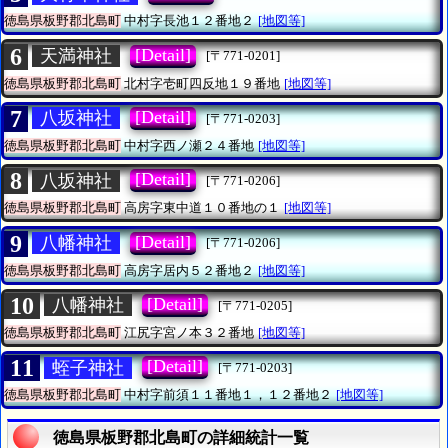
徳島県板野郡北島町
中村字長池１２番地２
[地図等]
6
[Detail]
天満神社
[〒771-0201]
徳島県板野郡北島町
北村字壱町四反地１９番地
[地図等]
7
[Detail]
八坂神社
[〒771-0203]
徳島県板野郡北島町
中村字西ノ瀬２４番地
[地図等]
8
[Detail]
八坂神社
[〒771-0206]
徳島県板野郡北島町
高房字東中道１０番地の１
[地図等]
9
[Detail]
八幡神社
[〒771-0206]
徳島県板野郡北島町
高房字居内５２番地２
[地図等]
10
[Detail]
八幡神社
[〒771-0205]
徳島県板野郡北島町
江尻字宮ノ本３２番地
[地図等]
11
[Detail]
蛭子神社
[〒771-0203]
徳島県板野郡北島町
中村字前須１１番地１，１２番地２
[地図等]
徳島県板野郡北島町の詳細統計一覧