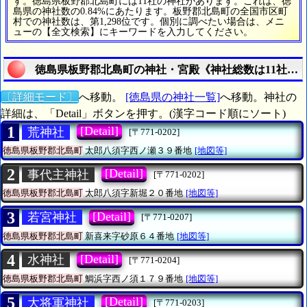
す。徳島県板野郡北島町には11社の神社があります。これは、徳
島県の神社数の0.84%にあたります。板野郡北島町の全国市区町
村での神社数は、第1,298位です。個別に調べたい場合は、メニ
ューの【全文検索】にキーワードを入力してください。
徳島県板野郡北島町の神社・宮殿《神社総数は11社》
〔詳細モード〕
へ移動。
[徳島県の神社一覧]
へ移動。神社の
詳細は、「Detail」ボタンを押す。(漢字コード順にソート)
1
[Detail]
荒神社
[〒771-0202]
徳島県板野郡北島町
太郎八須字西ノ瀬３９番地
[地図等]
2
[Detail]
事代主神社
[〒771-0202]
徳島県板野郡北島町
太郎八須字新堀２０番地
[地図等]
3
[Detail]
若宮神社
[〒771-0207]
徳島県板野郡北島町
新喜来字砂原６４番地
[地図等]
4
[Detail]
水神社
[〒771-0204]
徳島県板野郡北島町
鯛浜字西ノ須１７９番地
[地図等]
5
[Detail]
大将軍神社
[〒771-0203]