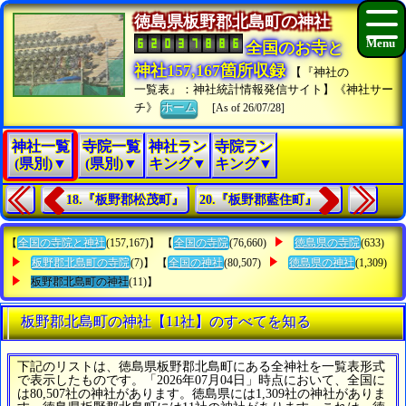
徳島県板野郡北島町の神社
全国のお寺と
神社157,167箇所収録
【『神社の
一覧表』：神社統計情報発信サイト】《神社サー
チ》
ホーム
[As of 26/07/28]
神社一覧
寺院一覧
神社ラン
寺院ラン
(県別)▼
(県別)▼
キング▼
キング▼
18.『板野郡松茂町』
20.『板野郡藍住町』
【
全国の寺院と神社
(157,167)】 【
全国の寺院
(76,660)
徳島県の寺院
(633)
板野郡北島町の寺院
(7)】 【
全国の神社
(80,507)
徳島県の神社
(1,309)
板野郡北島町の神社
(11)】
板野郡北島町の神社【11社】のすべてを知る
下記のリストは、徳島県板野郡北島町にある全神社を一覧表形式
で表示したものです。「2026年07月04日」時点において、全国に
は80,507社の神社があります。徳島県には1,309社の神社がありま