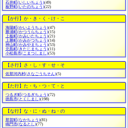
石井町
(いしいちょう)
(49)
板野町
(いたのちょう)
(22)
【か行】か・き・く・け・こ
海陽町
(かいようちょう)
(47)
勝浦町
(かつうらちょう)
(15)
上板町
(かみいたちょう)
(21)
上勝町
(かみかつちょう)
(14)
神山町
(かみやまちょう)
(53)
北島町
(きたじまちょう)
(11)
小松島市
(こまつしまし)
(53)
【さ行】さ・し・す・せ・そ
佐那河内村
(さなごうちそん)
(5)
【た行】た・ち・つ・て・と
つるぎ町
(つるぎちょう)
(72)
徳島市
(とくしまし)
(198)
【な行】な・に・ぬ・ね・の
那賀町
(なかちょう)
(81)
鳴門市
(なるとし)
(77)