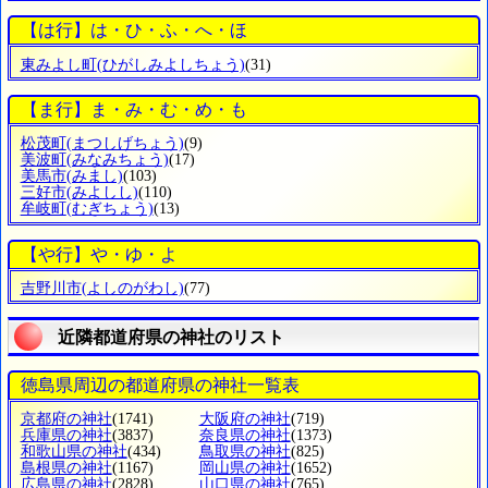
【は行】は・ひ・ふ・へ・ほ
東みよし町
(ひがしみよしちょう)
(31)
【ま行】ま・み・む・め・も
松茂町
(まつしげちょう)
(9)
美波町
(みなみちょう)
(17)
美馬市
(みまし)
(103)
三好市
(みよしし)
(110)
牟岐町
(むぎちょう)
(13)
【や行】や・ゆ・よ
吉野川市
(よしのがわし)
(77)
近隣都道府県の神社のリスト
徳島県周辺の都道府県の神社一覧表
京都府の神社
(1741)
大阪府の神社
(719)
兵庫県の神社
(3837)
奈良県の神社
(1373)
和歌山県の神社
(434)
鳥取県の神社
(825)
島根県の神社
(1167)
岡山県の神社
(1652)
広島県の神社
(2828)
山口県の神社
(765)