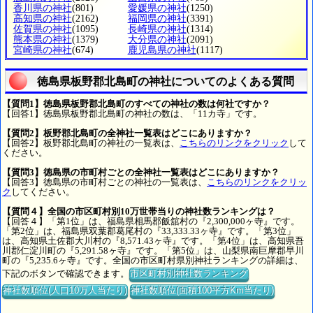
香川県の神社
(801)
愛媛県の神社
(1250)
高知県の神社
(2162)
福岡県の神社
(3391)
佐賀県の神社
(1095)
長崎県の神社
(1314)
熊本県の神社
(1379)
大分県の神社
(2091)
宮崎県の神社
(674)
鹿児島県の神社
(1117)
徳島県板野郡北島町の神社についてのよくある質問
【質問1】徳島県板野郡北島町のすべての神社の数は何社ですか？
【回答1】徳島県板野郡北島町の神社の数は、「11カ寺」です。
【質問2】板野郡北島町の全神社一覧表はどこにありますか？
【回答2】板野郡北島町の神社の一覧表は、
こちらのリンクをクリック
して
ください。
【質問3】徳島県の市町村ごとの全神社一覧表はどこにありますか？
【回答3】徳島県の市町村ごとの神社の一覧表は、
こちらのリンクをクリッ
ク
してください。
【質問４】全国の市区町村別10万世帯当りの神社数ランキングは？
【回答４】「第1位」は、福島県相馬郡飯舘村の『2,300,000ヶ寺』です。
「第2位」は、福島県双葉郡葛尾村の『33,333.33ヶ寺』です。「第3位」
は、高知県土佐郡大川村の『8,571.43ヶ寺』です。「第4位」は、高知県吾
川郡仁淀川町の『5,291.58ヶ寺』です。「第5位」は、山梨県南巨摩郡早川
町の『5,235.6ヶ寺』です。全国の市区町村県別神社ランキングの詳細は、
下記のボタンで確認できます。
市区町村別神社数ランキング
神社数順位(人口10万人当たり)
神社数順位(面積100平方Km当たり)