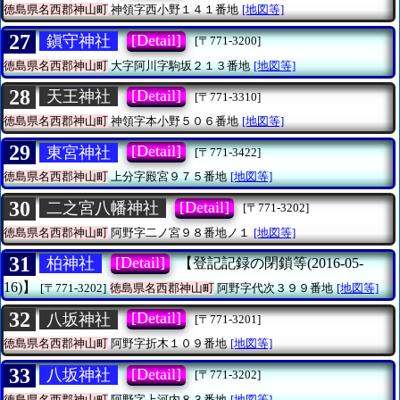
徳島県名西郡神山町
神領字西小野１４１番地
[地図等]
27
[Detail]
鎭守神社
[〒771-3200]
徳島県名西郡神山町
大字阿川字駒坂２１３番地
[地図等]
28
[Detail]
天王神社
[〒771-3310]
徳島県名西郡神山町
神領字本小野５０６番地
[地図等]
29
[Detail]
東宮神社
[〒771-3422]
徳島県名西郡神山町
上分字殿宮９７５番地
[地図等]
30
[Detail]
二之宮八幡神社
[〒771-3202]
徳島県名西郡神山町
阿野字二ノ宮９８番地ノ１
[地図等]
31
[Detail]
柏神社
【登記記録の閉鎖等(2016-05-
16)】
[〒771-3202]
徳島県名西郡神山町
阿野字代次３９９番地
[地図等]
32
[Detail]
八坂神社
[〒771-3201]
徳島県名西郡神山町
阿野字折木１０９番地
[地図等]
33
[Detail]
八坂神社
[〒771-3202]
徳島県名西郡神山町
阿野字上河内８３番地
[地図等]