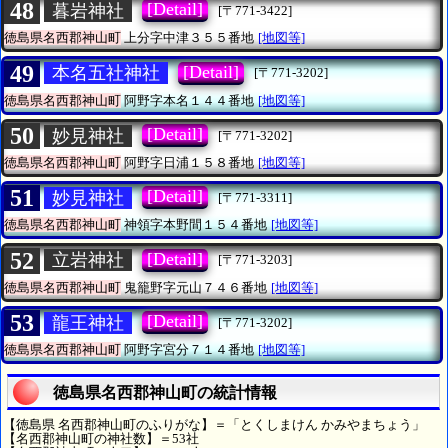
48
[Detail]
暮岩神社
[〒771-3422]
徳島県名西郡神山町
上分字中津３５５番地
[地図等]
49
[Detail]
本名五社神社
[〒771-3202]
徳島県名西郡神山町
阿野字本名１４４番地
[地図等]
50
[Detail]
妙見神社
[〒771-3202]
徳島県名西郡神山町
阿野字日浦１５８番地
[地図等]
51
[Detail]
妙見神社
[〒771-3311]
徳島県名西郡神山町
神領字本野間１５４番地
[地図等]
52
[Detail]
立岩神社
[〒771-3203]
徳島県名西郡神山町
鬼籠野字元山７４６番地
[地図等]
53
[Detail]
龍王神社
[〒771-3202]
徳島県名西郡神山町
阿野字宮分７１４番地
[地図等]
徳島県名西郡神山町の統計情報
【徳島県 名西郡神山町のふりがな】＝「とくしまけん かみやまちょう」
【名西郡神山町の神社数】＝53社