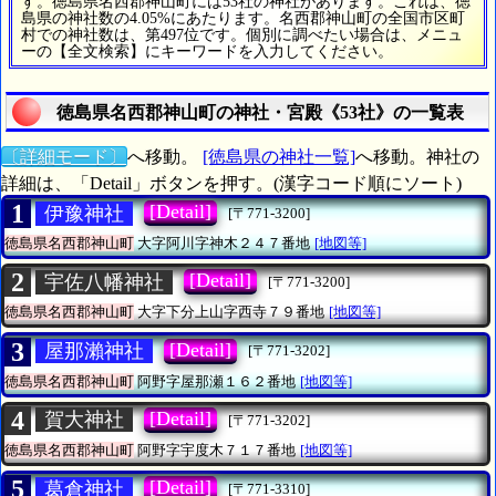
す。徳島県名西郡神山町には53社の神社があります。これは、徳
島県の神社数の4.05%にあたります。名西郡神山町の全国市区町
村での神社数は、第497位です。個別に調べたい場合は、メニュ
ーの【全文検索】にキーワードを入力してください。
徳島県名西郡神山町の神社・宮殿《53社》の一覧表
〔詳細モード〕
へ移動。
[徳島県の神社一覧]
へ移動。神社の
詳細は、「Detail」ボタンを押す。(漢字コード順にソート)
1
[Detail]
伊豫神社
[〒771-3200]
徳島県名西郡神山町
大字阿川字神木２４７番地
[地図等]
2
[Detail]
宇佐八幡神社
[〒771-3200]
徳島県名西郡神山町
大字下分上山字西寺７９番地
[地図等]
3
[Detail]
屋那瀨神社
[〒771-3202]
徳島県名西郡神山町
阿野字屋那瀬１６２番地
[地図等]
4
[Detail]
賀大神社
[〒771-3202]
徳島県名西郡神山町
阿野字宇度木７１７番地
[地図等]
5
[Detail]
葛倉神社
[〒771-3310]