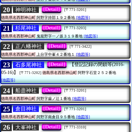
20
[Detail]
神明神社
[〒771-3201]
徳島県名西郡神山町
阿野字持部１９２番地
[地図等]
21
[Detail]
杉尾神社
[〒771-3203]
徳島県名西郡神山町
鬼籠野字一ノ坂３１９番地
[地図等]
22
[Detail]
正八幡神社
[〒771-3422]
徳島県名西郡神山町
上分字中峯４２番地１
[地図等]
23
[Detail]
石多尾神社
【登記記録の閉鎖等(2016-
05-16)】
[〒771-3202]
徳島県名西郡神山町
阿野字石堂２５２番地
[地図等]
24
[Detail]
船盡神社
[〒771-3201]
徳島県名西郡神山町
阿野字歯ノ辻１番地
[地図等]
25
[Detail]
倉目神社
[〒771-3201]
徳島県名西郡神山町
阿野字南倉目９５番地
[地図等]
26
[Detail]
大峯神社
[〒771-3310]