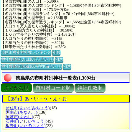
【名西郡神山町の人口】＝5,300人
【名西郡神山町の人口数ランキング】＝1,588位(全国1,864市区町村中)
【名西郡神山町の面積】＝173.3平方Km
【名西郡神山町の面積ランキング】＝701位(全国1,864市区町村中)
【名西郡神山町の世帯数】＝2,156世帯
【名西郡神山町の世帯数ランキング】＝1,565位(全国1,864市区町村中)
【人口１０万人当たりの神社数】＝1,000社
【１０Km四方当たりの神社数】＝30.58社
【１０万世帯当たりの神社数】＝2,458.26社
【人口当たりの神社数順位】＝31位
【面積当たりの神社数順位】＝892位
【世帯数当たりの神社数順位】＝28位
市区町村別神社数ランキング
別窓
神社数順位(人口10万人当たり)
別窓
神社数順位(面積100平方Km当たり)
別窓
徳島県の市町村別神社一覧表(1,309社)
ぶりがな順
市町村コード順
神社件数順
【あ行】あ・い・う・え・お
藍住町
(あいずみちょう)
(18)
阿南市
(あなんし)
(136)
阿波市
(あわし)
(77)
石井町
(いしいちょう)
(49)
板野町
(いたのちょう)
(22)