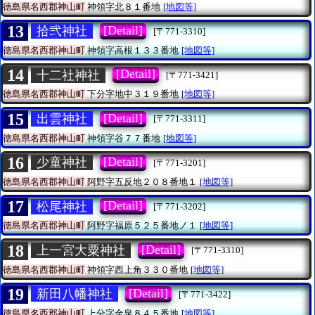
徳島県名西郡神山町
神領字北８１番地
[地図等]
13
[Detail]
拾弐神社
[〒771-3310]
徳島県名西郡神山町
神領字高根１３３番地
[地図等]
14
[Detail]
十二社神社
[〒771-3421]
徳島県名西郡神山町
下分字地中３１９番地
[地図等]
15
[Detail]
出雲神社
[〒771-3311]
徳島県名西郡神山町
神領字谷７７番地
[地図等]
16
[Detail]
少童神社
[〒771-3201]
徳島県名西郡神山町
阿野字五反地２０８番地１
[地図等]
17
[Detail]
松尾神社
[〒771-3202]
徳島県名西郡神山町
阿野字福原５２５番地ノ１
[地図等]
18
[Detail]
上一宮大粟神社
[〒771-3310]
徳島県名西郡神山町
神領字西上角３３０番地
[地図等]
19
[Detail]
新田八幡神社
[〒771-3422]
徳島県名西郡神山町
上分字金泉８４５番地
[地図等]