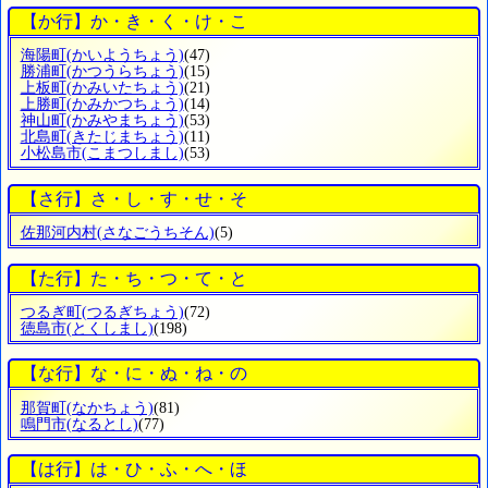
【か行】か・き・く・け・こ
海陽町
(かいようちょう)
(47)
勝浦町
(かつうらちょう)
(15)
上板町
(かみいたちょう)
(21)
上勝町
(かみかつちょう)
(14)
神山町
(かみやまちょう)
(53)
北島町
(きたじまちょう)
(11)
小松島市
(こまつしまし)
(53)
【さ行】さ・し・す・せ・そ
佐那河内村
(さなごうちそん)
(5)
【た行】た・ち・つ・て・と
つるぎ町
(つるぎちょう)
(72)
徳島市
(とくしまし)
(198)
【な行】な・に・ぬ・ね・の
那賀町
(なかちょう)
(81)
鳴門市
(なるとし)
(77)
【は行】は・ひ・ふ・へ・ほ