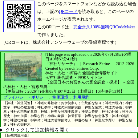
このページをスマートフォンなどから読み込む場合
は、上記の
QRコード
を読み取ると、このページの
ホームページが表示されます。
このQRコードは、
完全永久100%無料QRCodeMaker
で作りました。
（QRコードは、株式会社デンソーウェーブの登録商標です）
[This page was uploaded on 2026年07月28日(火曜
日)10時57分42秒]
『神社リサーチ』 ｜ Research Shrine
｜
2012-2026
Created by
Search Shrines Corp.
神社・大社・御宮の
全国総合情報サイト
≪神社統合調査・
検索サイト≫
【全国日本のお宮さんの完全調査・探求】
－全国
の神社・大社・宮殿辞典－
【更新日時：2026年(令和08年)07月25日（土曜日）16時49分13秒】
プライバシー・ポリシー
、
稼働環境
、
利用規約
【神社・神道関連】：神道の修験者；お伊勢参り；伝統的な祭り；神社の境内；神代
文字；神社の建造物；神社参拝；神道の宗教的実践；神聖な儀式；神道の秘儀；御神
幸；神社の宗教的意義；神域；神聖な神秘主義者；神聖な祭祀；神社の社殿；神社の
歴史；神の加護；神聖な日；神道の象徴；神道哲学；神聖な信念体系；神社の神話
学；神聖な舞踏；御神体；神道の哲学的考え；神道の祭り；神聖な木彫り；神聖な祭
典；神社の御神木
クリックして追加情報を開く
【仏教関連用語】