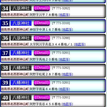
34
[Detail]
八坂神社
[〒771-3202]
徳島県名西郡神山町
阿野字川平７８番地
[地図等]
35
[Detail]
八坂神社
[〒771-3310]
徳島県名西郡神山町
神領字中津１６７番地
[地図等]
36
[Detail]
八坂神社
[〒771-3200]
徳島県名西郡神山町
大字阿川字舟底３４４番地ノ１
[地図等]
37
[Detail]
八幡神社
[〒771-3201]
徳島県名西郡神山町
阿野字馬地２０番地
[地図等]
38
[Detail]
八幡神社
[〒771-3202]
徳島県名西郡神山町
阿野字松尾２８７番地
[地図等]
39
[Detail]
八幡神社
[〒771-3201]
徳島県名西郡神山町
阿野字雨返６４番地
[地図等]
40
[Detail]
八幡神社
[〒771-3201]
徳島県名西郡神山町
阿野字長谷４５６番地
[地図等]