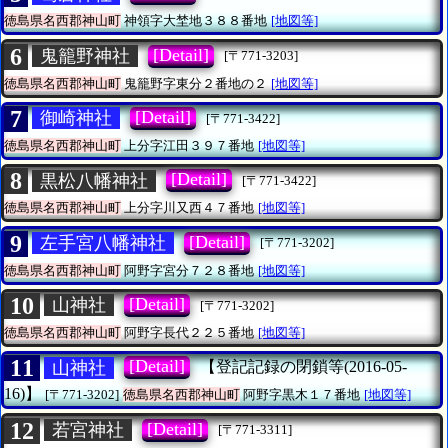
徳島県名西郡神山町
神領字大埜地３８８番地
[地図等]
6
[Detail]
鬼籠野神社
[〒771-3203]
徳島県名西郡神山町
鬼籠野字東分２番地の２
[地図等]
7
[Detail]
御崎神社
[〒771-3422]
徳島県名西郡神山町
上分字江田３９７番地
[地図等]
8
[Detail]
黒松八幡神社
[〒771-3422]
徳島県名西郡神山町
上分字川又西４７番地
[地図等]
9
[Detail]
左手宮八幡神社
[〒771-3202]
徳島県名西郡神山町
阿野字宮分７２８番地
[地図等]
10
[Detail]
山神社
[〒771-3202]
徳島県名西郡神山町
阿野字長代２２５番地
[地図等]
11
[Detail]
山神社
【登記記録の閉鎖等(2016-05-
16)】
[〒771-3202]
徳島県名西郡神山町
阿野字黒木１７番地
[地図等]
12
[Detail]
若宮神社
[〒771-3311]