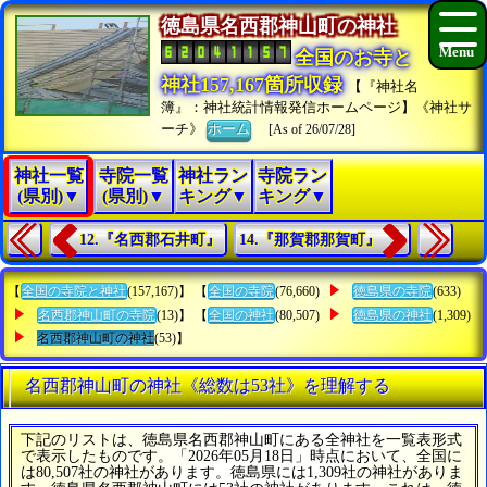
徳島県名西郡神山町の神社
全国のお寺と
神社157,167箇所収録
【『神社名
簿』：神社統計情報発信ホームページ】《神社サ
ーチ》
ホーム
[As of 26/07/28]
神社一覧
寺院一覧
神社ラン
寺院ラン
(県別)▼
(県別)▼
キング▼
キング▼
12.『名西郡石井町』
14.『那賀郡那賀町』
【
全国の寺院と神社
(157,167)】 【
全国の寺院
(76,660)
徳島県の寺院
(633)
名西郡神山町の寺院
(13)】 【
全国の神社
(80,507)
徳島県の神社
(1,309)
名西郡神山町の神社
(53)】
名西郡神山町の神社《総数は53社》を理解する
下記のリストは、徳島県名西郡神山町にある全神社を一覧表形式
で表示したものです。「2026年05月18日」時点において、全国に
は80,507社の神社があります。徳島県には1,309社の神社がありま