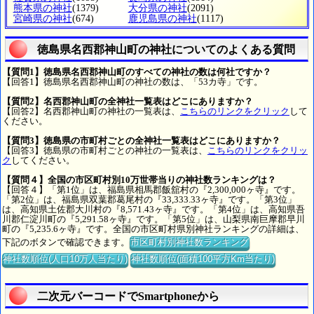
熊本県の神社
(1379)
大分県の神社
(2091)
宮崎県の神社
(674)
鹿児島県の神社
(1117)
徳島県名西郡神山町の神社についてのよくある質問
【質問1】徳島県名西郡神山町のすべての神社の数は何社ですか？
【回答1】徳島県名西郡神山町の神社の数は、「53カ寺」です。
【質問2】名西郡神山町の全神社一覧表はどこにありますか？
【回答2】名西郡神山町の神社の一覧表は、
こちらのリンクをクリック
して
ください。
【質問3】徳島県の市町村ごとの全神社一覧表はどこにありますか？
【回答3】徳島県の市町村ごとの神社の一覧表は、
こちらのリンクをクリッ
ク
してください。
【質問４】全国の市区町村別10万世帯当りの神社数ランキングは？
【回答４】「第1位」は、福島県相馬郡飯舘村の『2,300,000ヶ寺』です。
「第2位」は、福島県双葉郡葛尾村の『33,333.33ヶ寺』です。「第3位」
は、高知県土佐郡大川村の『8,571.43ヶ寺』です。「第4位」は、高知県吾
川郡仁淀川町の『5,291.58ヶ寺』です。「第5位」は、山梨県南巨摩郡早川
町の『5,235.6ヶ寺』です。全国の市区町村県別神社ランキングの詳細は、
下記のボタンで確認できます。
市区町村別神社数ランキング
神社数順位(人口10万人当たり)
神社数順位(面積100平方Km当たり)
二次元バーコードでSmartphoneから