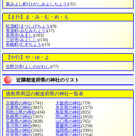
東みよし町
(ひがしみよしちょう)
(31)
【ま行】ま・み・む・め・も
松茂町
(まつしげちょう)
(9)
美波町
(みなみちょう)
(17)
美馬市
(みまし)
(103)
三好市
(みよしし)
(110)
牟岐町
(むぎちょう)
(13)
【や行】や・ゆ・よ
吉野川市
(よしのがわし)
(77)
近隣都道府県の神社のリスト
徳島県周辺の都道府県の神社一覧表
京都府の神社
(1741)
大阪府の神社
(719)
兵庫県の神社
(3837)
奈良県の神社
(1373)
和歌山県の神社
(434)
鳥取県の神社
(825)
島根県の神社
(1167)
岡山県の神社
(1652)
広島県の神社
(2828)
山口県の神社
(765)
香川県の神社
(801)
愛媛県の神社
(1250)
高知県の神社
(2162)
福岡県の神社
(3391)
佐賀県の神社
(1095)
長崎県の神社
(1314)