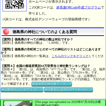
ホームページが表示されます。
このQRコードは、
超高速QRCode作成プログラム
で
作りました。
（QRコードは、株式会社デンソーウェーブの登録商標です）
徳島県の神社についてのよくある質問
【質問1】徳島県のすべての神社の数は何社ですか？
【回答1】徳島県の神社の数は、「1,309社」です。
【質問2】徳島県の市町村ごとのすべての神社のリストはどこにあります
か？
【回答2】徳島県の神社の一覧表は、
こちらのリンクをクリック
してくださ
い。
【質問４】全国の都道府県別10万世帯当り神社数ランキングは？
【回答４】「第1位」は、高知県の『677.72ヶ寺』です。「第2位」は、福井
県の『610.68ヶ寺』です。「第3位」は、富山県の『579.29ヶ寺』です。
「第4位」は、新潟県の『553.56ヶ寺』です。「第5位」は、山形県の
『443.07ヶ寺』です。全国の都道府県別神社ランキングの詳細は、下記のボ
タンで確認できます。
都道府県別神社数ランキング
神社数順位(人口10万人当たり)
神社数順位(面積100平方Km当たり)
[This page was uploaded on 2026年07月28日(火曜
日)10時54分59秒]