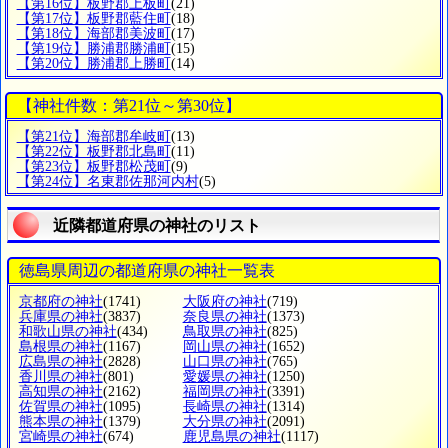
【第16位】板野郡上板町
(21)
【第17位】板野郡藍住町
(18)
【第18位】海部郡美波町
(17)
【第19位】勝浦郡勝浦町
(15)
【第20位】勝浦郡上勝町
(14)
【神社件数：第21位～第30位】
【第21位】海部郡牟岐町
(13)
【第22位】板野郡北島町
(11)
【第23位】板野郡松茂町
(9)
【第24位】名東郡佐那河内村
(5)
近隣都道府県の神社のリスト
徳島県周辺の都道府県の神社一覧表
京都府の神社
(1741)
大阪府の神社
(719)
兵庫県の神社
(3837)
奈良県の神社
(1373)
和歌山県の神社
(434)
鳥取県の神社
(825)
島根県の神社
(1167)
岡山県の神社
(1652)
広島県の神社
(2828)
山口県の神社
(765)
香川県の神社
(801)
愛媛県の神社
(1250)
高知県の神社
(2162)
福岡県の神社
(3391)
佐賀県の神社
(1095)
長崎県の神社
(1314)
熊本県の神社
(1379)
大分県の神社
(2091)
宮崎県の神社
(674)
鹿児島県の神社
(1117)