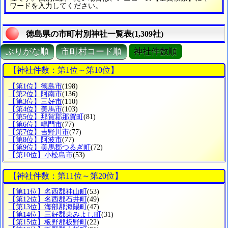
ワードを入力してください。
徳島県の市町村別神社一覧表(1,309社)
ぶりがな順
市町村コード順
神社件数順
【神社件数：第1位～第10位】
【第1位】徳島市
(198)
【第2位】阿南市
(136)
【第3位】三好市
(110)
【第4位】美馬市
(103)
【第5位】那賀郡那賀町
(81)
【第6位】鳴門市
(77)
【第7位】吉野川市
(77)
【第8位】阿波市
(77)
【第9位】美馬郡つるぎ町
(72)
【第10位】小松島市
(53)
【神社件数：第11位～第20位】
【第11位】名西郡神山町
(53)
【第12位】名西郡石井町
(49)
【第13位】海部郡海陽町
(47)
【第14位】三好郡東みよし町
(31)
【第15位】板野郡板野町
(22)