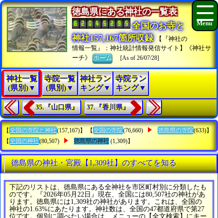
徳島県にある神社の一覧表
全国のお寺と
神社157,167箇所収録
【『神社の
情報一覧』：神社統計情報発信サイト】《神社サ
ーチ》
ホーム
[As of 26/07/28]
神社一覧
寺院一覧
神社ラン
寺院ラン
(県別)▼
(県別)▼
キング▼
キング▼
35.『山口県』
37.『香川県』
【
全国の寺院と神社
(157,167)】 【
全国の寺院
(76,660)
徳島県の寺院
(633)】
【
全国の神社
(80,507)
徳島県の神社
(1,309)】
徳島県の神社・宮殿【1,309社】のすべてを知る
下記のリストは、徳島県にある全神社を市区町村別に分類したも
のです。『2026年05月22日』現在、全国には80,507社の神社があ
ります。徳島県には1,309社の神社があります。これは、全国の
神社の1.63%にあたります。神社数は、全国の47都道府県で第27
位です。個別に調べたい場合は、メニューの【全文検索】にキー