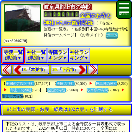
岐阜県郡上市の寺院
全国のお寺と
神社157,167箇所収録
【『寺院・
伽藍の一覧表』：名前別日本国中の寺院統計情報
発信ホームページ】《お寺メイト》
ホーム
[As of 26/07/28]
寺院一覧
神社一覧
寺院ラン
神社ラン
(県別)▼
(県別)▼
キング▼
キング▼
18.『本巣市』
20.『下呂市』
【
全国の寺院と神社
(157,167)】 【
全国の神社
(80,507)
岐阜県の神社
(3,266)
郡上市の神社
(178)】 【
全国の寺院
(76,660)
岐阜県の寺院
(2,302)
郡上市の寺院
(102)】
郡上市の寺院・お寺「総数は102カ寺」を理解する
下記のリストは、岐阜県郡上市にある全寺院を一覧表形式で表示
したものです。「2026年06月03日」時点において、全国には