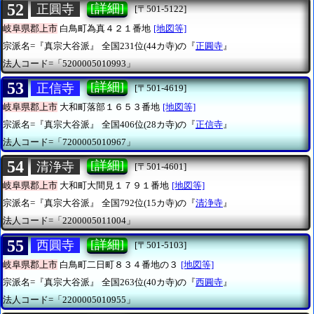
52
[詳細]
正圓寺
[〒501-5122]
岐阜県郡上市
白鳥町為真４２１番地
[地図等]
宗派名=『真宗大谷派』
全国231位(44カ寺)の『
正圓寺
』
法人コード=「5200005010993」
53
[詳細]
正信寺
[〒501-4619]
岐阜県郡上市
大和町落部１６５３番地
[地図等]
宗派名=『真宗大谷派』
全国406位(28カ寺)の『
正信寺
』
法人コード=「7200005010967」
54
[詳細]
清浄寺
[〒501-4601]
岐阜県郡上市
大和町大間見１７９１番地
[地図等]
宗派名=『真宗大谷派』
全国792位(15カ寺)の『
清浄寺
』
法人コード=「2200005011004」
55
[詳細]
西圓寺
[〒501-5103]
岐阜県郡上市
白鳥町二日町８３４番地の３
[地図等]
宗派名=『真宗大谷派』
全国263位(40カ寺)の『
西圓寺
』
法人コード=「2200005010955」