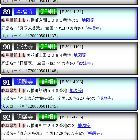
法人コード=「9200005011138」
89
[詳細]
本福寺
[〒501-4451]
岐阜県郡上市
八幡町入間１０９３番地の１
[地図等]
宗派名=『真宗大谷派』
全国360位(31カ寺)の『
本福寺
』
法人コード=「1200005011137」
90
[詳細]
妙法寺
[〒501-4101]
岐阜県郡上市
美並町上田２０８４番地
[地図等]
宗派名=『日蓮宗』
全国27位(159カ寺)の『
妙法寺
』
法人コード=「7200005011148」
91
[詳細]
明願寺
[〒501-4203]
岐阜県郡上市
八幡町初納５４８番地
[地図等]
宗派名=『浄土真宗本願寺派』
全国526位(22カ寺)の『
明願寺
』
法人コード=「1200005011145」
92
[詳細]
明嚴寺
[〒501-4236]
岐阜県郡上市
八幡町相生２４２番地の３
[地図等]
宗派名=『真宗大谷派』
全国1,429位(8カ寺)の『
明嚴寺
』