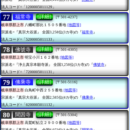
法人コード=「1200005011129」
77
[詳細]
福常寺
[〒501-4237]
岐阜県郡上市
八幡町那比１５０５番地
[地図等]
宗派名=『真宗大谷派』
全国3,258位(3カ寺)の『
福常寺
』
法人コード=「5200005011133」
78
[詳細]
佛號寺
[〒501-4305]
岐阜県郡上市
明宝小川１６２番地
[地図等]
宗派名=『浄土真宗本願寺派』
全国3,258位(3カ寺)の『
佛號寺
』
法人コード=「7200005011131」
79
[詳細]
佛乘寺
[〒501-5116]
岐阜県郡上市
白鳥町中西２５５番地
[地図等]
宗派名=『真宗大谷派』
全国2,585位(4カ寺)の『
佛乘寺
』
法人コード=「6200005011132」
80
[詳細]
聞因寺
[〒501-5304]
岐阜県郡上市
高鷲町鮎立２９００番地
[地図等]
宗派名=『真宗大谷派』
全国6,973位(1カ寺)の『
聞因寺
』