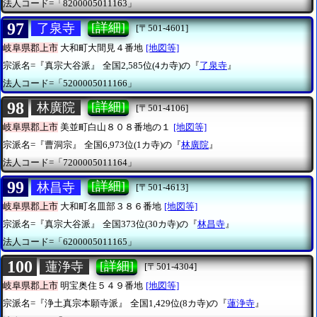
法人コード=「8200005011163」
97
[詳細]
了泉寺
[〒501-4601]
岐阜県郡上市
大和町大間見４番地
[地図等]
宗派名=『真宗大谷派』
全国2,585位(4カ寺)の『
了泉寺
』
法人コード=「5200005011166」
98
[詳細]
林廣院
[〒501-4106]
岐阜県郡上市
美並町白山８０８番地の１
[地図等]
宗派名=『曹洞宗』
全国6,973位(1カ寺)の『
林廣院
』
法人コード=「7200005011164」
99
[詳細]
林昌寺
[〒501-4613]
岐阜県郡上市
大和町名皿部３８６番地
[地図等]
宗派名=『真宗大谷派』
全国373位(30カ寺)の『
林昌寺
』
法人コード=「6200005011165」
100
[詳細]
蓮浄寺
[〒501-4304]
岐阜県郡上市
明宝奥住５４９番地
[地図等]
宗派名=『浄土真宗本願寺派』
全国1,429位(8カ寺)の『
蓮浄寺
』