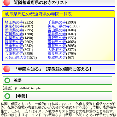
近隣都道府県のお寺のリスト
岐阜県周辺の都道府県の寺院一覧表
埼玉県の寺
(2225)
千葉県の寺
(2998)
東京都の寺
(2887)
神奈川県の寺
(1905)
新潟県の寺
(2795)
富山県の寺
(1604)
石川県の寺
(1380)
福井県の寺
(1687)
山梨県の寺
(1490)
長野県の寺
(1555)
静岡県の寺
(2602)
愛知県の寺
(4668)
三重県の寺
(2342)
滋賀県の寺
(3095)
京都府の寺
(3031)
大阪府の寺
(3372)
兵庫県の寺
(3259)
奈良県の寺
(1799)
和歌山県の寺
(1573)
鳥取県の寺
(467)
「寺院を知る」【宗教語の疑問に答える】
英語
【英語】 (Buddhist) temple
【寺院】
仏閣、僧院ともいう。一般的には仏教において、仏像を安置し僧侶などが住
み、仏道の研究や布教活動のための修行や儀式を行う場として用いる建物を
指す。しかし、広くはイスラム教やキリスト教などの礼拝堂のことも指す。
寺院のはじまりは、インドでお釈迦さま（釈尊・仏陀）とその弟子たちが修