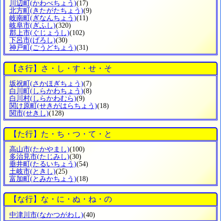
川辺町
(かわべちょう)
(17)
北方町
(きたがたちょう)
(9)
岐南町
(ぎなんちょう)
(11)
岐阜市
(ぎふし)
(320)
郡上市
(ぐじょうし)
(102)
下呂市
(げろし)
(30)
神戸町
(ごうどちょう)
(31)
【さ行】さ・し・す・せ・そ
坂祝町
(さかほぎちょう)
(7)
白川町
(しらかわちょう)
(8)
白川村
(しらかわむら)
(9)
関け原町
(せきがはらちょう)
(18)
関市
(せきし)
(128)
【た行】た・ち・つ・て・と
高山市
(たかやまし)
(100)
多治見市
(たじみし)
(30)
垂井町
(たるいちょう)
(54)
土岐市
(ときし)
(25)
富加町
(とみかちょう)
(18)
【な行】な・に・ぬ・ね・の
中津川市
(なかつがわし)
(40)