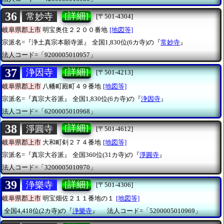
36
[詳細]
常妙寺
[〒501-4304]
岐阜県郡上市
明宝奥住２２００番地
[地図等]
宗派名=『浄土真宗本願寺派』
全国1,830位(6カ寺)の『
常妙寺
』
法人コード=「9200005010957」
37
[詳細]
浄因寺
[〒501-4213]
岐阜県郡上市
八幡町殿町４９番地
[地図等]
宗派名=『真宗大谷派』
全国1,830位(6カ寺)の『
浄因寺
』
法人コード=「6200005010968」
38
[詳細]
淨圓寺
[〒501-4612]
岐阜県郡上市
大和町剣２７４番地
[地図等]
宗派名=『真宗大谷派』
全国360位(31カ寺)の『
淨圓寺
』
法人コード=「3200005010970」
39
[詳細]
浄樂寺
[〒501-4306]
岐阜県郡上市
明宝畑佐２１１番地の１
[地図等]
全国4,418位(2カ寺)の『
浄樂寺
』
法人コード=「5200005010969」