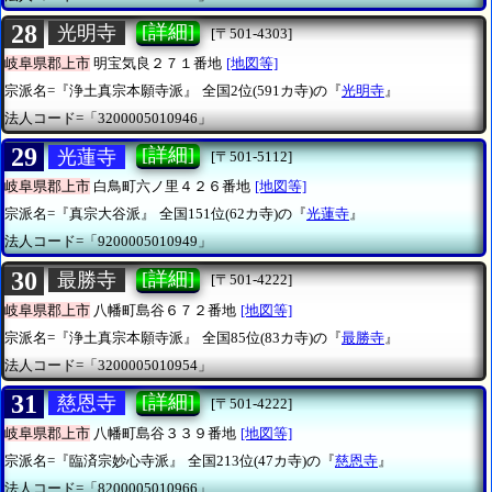
28
[詳細]
光明寺
[〒501-4303]
岐阜県郡上市
明宝気良２７１番地
[地図等]
宗派名=『浄土真宗本願寺派』
全国2位(591カ寺)の『
光明寺
』
法人コード=「3200005010946」
29
[詳細]
光蓮寺
[〒501-5112]
岐阜県郡上市
白鳥町六ノ里４２６番地
[地図等]
宗派名=『真宗大谷派』
全国151位(62カ寺)の『
光蓮寺
』
法人コード=「9200005010949」
30
[詳細]
最勝寺
[〒501-4222]
岐阜県郡上市
八幡町島谷６７２番地
[地図等]
宗派名=『浄土真宗本願寺派』
全国85位(83カ寺)の『
最勝寺
』
法人コード=「3200005010954」
31
[詳細]
慈恩寺
[〒501-4222]
岐阜県郡上市
八幡町島谷３３９番地
[地図等]
宗派名=『臨済宗妙心寺派』
全国213位(47カ寺)の『
慈恩寺
』
法人コード=「8200005010966」