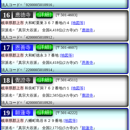
法人コード=「9200005010916」
16
[詳細]
應德寺
[〒501-4603]
岐阜県郡上市
大和町栗巣３６７番地の４
[地図等]
宗派名=『真宗大谷派』
全国4,418位(2カ寺)の『
應德寺
』
法人コード=「4200005010912」
17
[詳細]
恩善寺
[〒501-4607]
岐阜県郡上市
大和町徳永３７番地
[地図等]
宗派名=『真宗大谷派』
全国4,418位(2カ寺)の『
恩善寺
』
法人コード=「2200005010914」
18
[詳細]
覺證寺
[〒501-4511]
岐阜県郡上市
和良町下洞７６２番地の１
[地図等]
宗派名=『真宗大谷派』
全国2,585位(4カ寺)の『
覺證寺
』
法人コード=「4200005010920」
19
[詳細]
願蓮寺
[〒501-4222]
岐阜県郡上市
八幡町島谷８２９番地
[地図等]
宗派名=『真宗大谷派』
全国2,175位(5カ寺)の『
願蓮寺
』