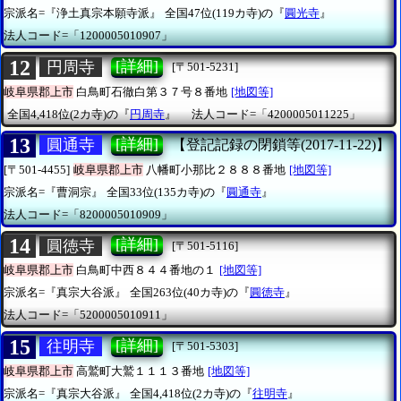
宗派名=『浄土真宗本願寺派』
全国47位(119カ寺)の『
圓光寺
』
法人コード=「1200005010907」
12
[詳細]
円周寺
[〒501-5231]
岐阜県郡上市
白鳥町石徹白第３７号８番地
[地図等]
全国4,418位(2カ寺)の『
円周寺
』
法人コード=「4200005011225」
13
[詳細]
圓通寺
【登記記録の閉鎖等(2017-11-22)】
[〒501-4455]
岐阜県郡上市
八幡町小那比２８８８番地
[地図等]
宗派名=『曹洞宗』
全国33位(135カ寺)の『
圓通寺
』
法人コード=「8200005010909」
14
[詳細]
圓徳寺
[〒501-5116]
岐阜県郡上市
白鳥町中西８４４番地の１
[地図等]
宗派名=『真宗大谷派』
全国263位(40カ寺)の『
圓徳寺
』
法人コード=「5200005010911」
15
[詳細]
往明寺
[〒501-5303]
岐阜県郡上市
高鷲町大鷲１１１３番地
[地図等]
宗派名=『真宗大谷派』
全国4,418位(2カ寺)の『
往明寺
』