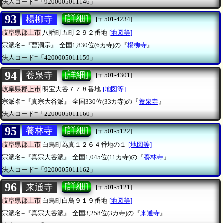
法人コード=「9200005011146」
93
[詳細]
楊柳寺
[〒501-4234]
岐阜県郡上市
八幡町五町２９２番地
[地図等]
宗派名=『曹洞宗』
全国1,830位(6カ寺)の『
楊柳寺
』
法人コード=「4200005011159」
94
[詳細]
養泉寺
[〒501-4301]
岐阜県郡上市
明宝大谷７７８番地
[地図等]
宗派名=『真宗大谷派』
全国330位(33カ寺)の『
養泉寺
』
法人コード=「2200005011160」
95
[詳細]
養林寺
[〒501-5122]
岐阜県郡上市
白鳥町為真１２６４番地の１
[地図等]
宗派名=『真宗大谷派』
全国1,045位(11カ寺)の『
養林寺
』
法人コード=「9200005011162」
96
[詳細]
来通寺
[〒501-5121]
岐阜県郡上市
白鳥町白鳥９１９番地
[地図等]
宗派名=『真宗大谷派』
全国3,258位(3カ寺)の『
来通寺
』