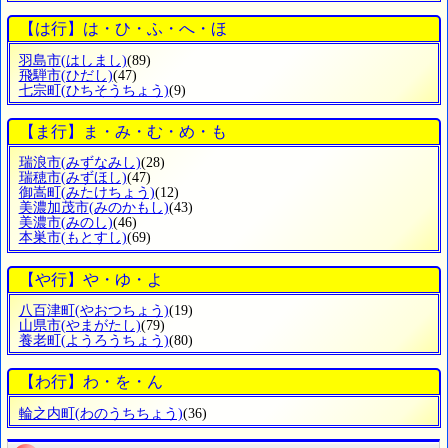
【は行】は・ひ・ふ・へ・ほ
羽島市
(はしまし)
(89)
飛騨市
(ひだし)
(47)
七宗町
(ひちそうちょう)
(9)
【ま行】ま・み・む・め・も
瑞浪市
(みずなみし)
(28)
瑞穂市
(みずほし)
(47)
御嵩町
(みたけちょう)
(12)
美濃加茂市
(みのかもし)
(43)
美濃市
(みのし)
(46)
本巣市
(もとすし)
(69)
【や行】や・ゆ・よ
八百津町
(やおつちょう)
(19)
山県市
(やまがたし)
(79)
養老町
(ようろうちょう)
(80)
【わ行】わ・を・ん
輪之内町
(わのうちちょう)
(36)