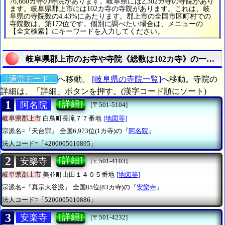
76,660カ寺の寺院があります。岐阜県には2,302カ寺の寺院があり
ます。岐阜県郡上市には102カ寺の寺院があります。これは、岐
阜県の寺院数の4.43%にあたります。郡上市の全国市区町村での
寺院数は、第172位です。個別に調べたい場合は、メニューの
【全文検索】にキーワードを入力してください。
岐阜県郡上市のお寺や寺院《総数は102カ寺》の一覧表
〔通常モード〕
へ移動。
[岐阜県の寺院一覧]
へ移動。寺院の
詳細は、「詳細」ボタンを押す。(漢字コード順にソート)
1
[詳細]
阿名院
[〒501-5104]
岐阜県郡上市
白鳥町長滝７７番地
[地図等]
宗派名=『天台宗』
全国6,973位(1カ寺)の『
阿名院
』
法人コード=「4200005010895」
2
[詳細]
安樂寺
[〒501-4103]
岐阜県郡上市
美並町山田１４０５番地
[地図等]
宗派名=『真宗大谷派』
全国85位(83カ寺)の『
安樂寺
』
法人コード=「5200005010886」
3
[詳細]
安楽寺
[〒501-4232]