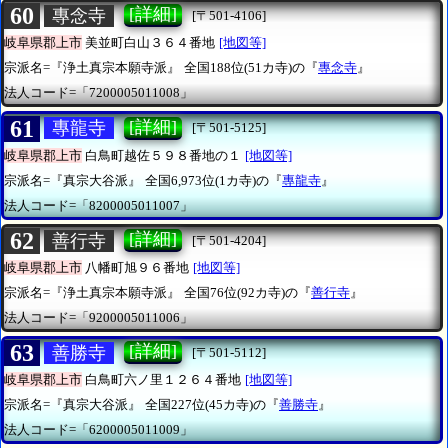
60
[詳細]
專念寺
[〒501-4106]
岐阜県郡上市
美並町白山３６４番地
[地図等]
宗派名=『浄土真宗本願寺派』
全国188位(51カ寺)の『
專念寺
』
法人コード=「7200005011008」
61
[詳細]
專龍寺
[〒501-5125]
岐阜県郡上市
白鳥町越佐５９８番地の１
[地図等]
宗派名=『真宗大谷派』
全国6,973位(1カ寺)の『
專龍寺
』
法人コード=「8200005011007」
62
[詳細]
善行寺
[〒501-4204]
岐阜県郡上市
八幡町旭９６番地
[地図等]
宗派名=『浄土真宗本願寺派』
全国76位(92カ寺)の『
善行寺
』
法人コード=「9200005011006」
63
[詳細]
善勝寺
[〒501-5112]
岐阜県郡上市
白鳥町六ノ里１２６４番地
[地図等]
宗派名=『真宗大谷派』
全国227位(45カ寺)の『
善勝寺
』
法人コード=「6200005011009」