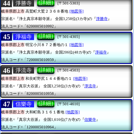
44
[詳細]
淨勝寺
[〒501-5303]
岐阜県郡上市
高鷲町大鷲２３６８番地
[地図等]
宗派名=『浄土真宗本願寺派』
全国3,258位(3カ寺)の『
淨勝寺
』
法人コード=「6200005010992」
45
[詳細]
淨福寺
[〒501-4305]
岐阜県郡上市
明宝小川８７２番地の１
[地図等]
宗派名=『浄土真宗本願寺派』
全国206位(48カ寺)の『
淨福寺
』
法人コード=「7200005010959」
46
[詳細]
淨流寺
[〒501-4503]
岐阜県郡上市
和良町野尻１４４番地の１
[地図等]
宗派名=『真宗大谷派』
全国3,258位(3カ寺)の『
淨流寺
』
法人コード=「8200005010958」
47
[詳細]
信樂寺
[〒501-4610]
岐阜県郡上市
大和町島３１６１番地
[地図等]
宗派名=『真宗大谷派』
全国1,616位(7カ寺)の『
信樂寺
』
法人コード=「1200005010964」