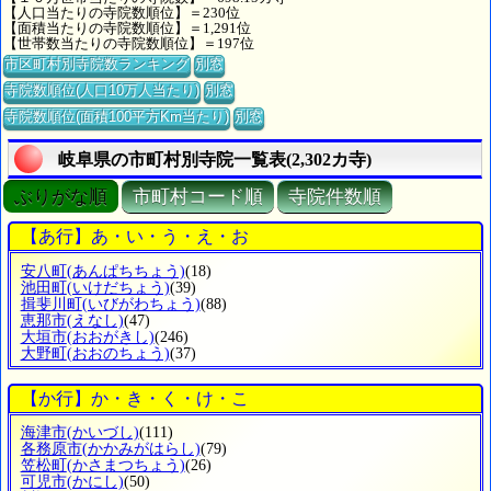
【人口当たりの寺院数順位】＝230位
【面積当たりの寺院数順位】＝1,291位
【世帯数当たりの寺院数順位】＝197位
市区町村別寺院数ランキング
別窓
寺院数順位(人口10万人当たり)
別窓
寺院数順位(面積100平方Km当たり)
別窓
岐阜県の市町村別寺院一覧表(2,302カ寺)
ぶりがな順
市町村コード順
寺院件数順
【あ行】あ・い・う・え・お
安八町
(あんぱちちょう)
(18)
池田町
(いけだちょう)
(39)
揖斐川町
(いびがわちょう)
(88)
恵那市
(えなし)
(47)
大垣市
(おおがきし)
(246)
大野町
(おおのちょう)
(37)
【か行】か・き・く・け・こ
海津市
(かいづし)
(111)
各務原市
(かかみがはらし)
(79)
笠松町
(かさまつちょう)
(26)
可児市
(かにし)
(50)