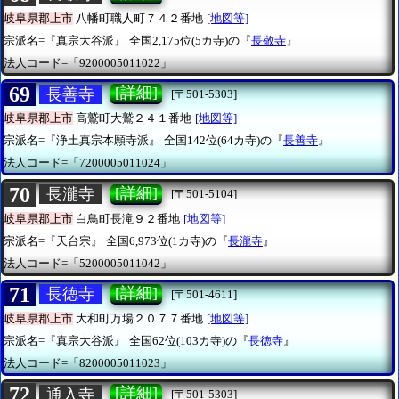
岐阜県郡上市
八幡町職人町７４２番地
[地図等]
宗派名=『真宗大谷派』
全国2,175位(5カ寺)の『
長敬寺
』
法人コード=「9200005011022」
69
[詳細]
長善寺
[〒501-5303]
岐阜県郡上市
高鷲町大鷲２４１番地
[地図等]
宗派名=『浄土真宗本願寺派』
全国142位(64カ寺)の『
長善寺
』
法人コード=「7200005011024」
70
[詳細]
長瀧寺
[〒501-5104]
岐阜県郡上市
白鳥町長滝９２番地
[地図等]
宗派名=『天台宗』
全国6,973位(1カ寺)の『
長瀧寺
』
法人コード=「5200005011042」
71
[詳細]
長徳寺
[〒501-4611]
岐阜県郡上市
大和町万場２０７７番地
[地図等]
宗派名=『真宗大谷派』
全国62位(103カ寺)の『
長徳寺
』
法人コード=「8200005011023」
72
[詳細]
通入寺
[〒501-5303]