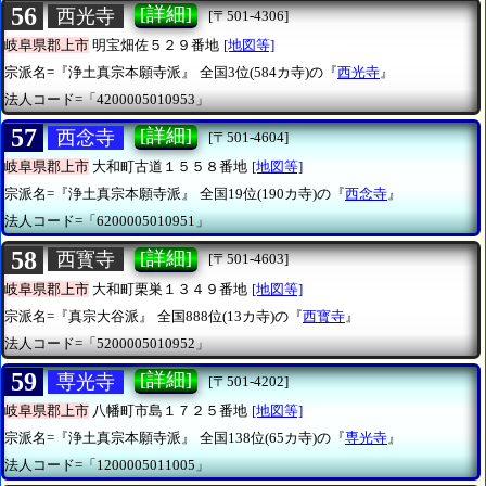
56
[詳細]
西光寺
[〒501-4306]
岐阜県郡上市
明宝畑佐５２９番地
[地図等]
宗派名=『浄土真宗本願寺派』
全国3位(584カ寺)の『
西光寺
』
法人コード=「4200005010953」
57
[詳細]
西念寺
[〒501-4604]
岐阜県郡上市
大和町古道１５５８番地
[地図等]
宗派名=『浄土真宗本願寺派』
全国19位(190カ寺)の『
西念寺
』
法人コード=「6200005010951」
58
[詳細]
西寳寺
[〒501-4603]
岐阜県郡上市
大和町栗巣１３４９番地
[地図等]
宗派名=『真宗大谷派』
全国888位(13カ寺)の『
西寳寺
』
法人コード=「5200005010952」
59
[詳細]
専光寺
[〒501-4202]
岐阜県郡上市
八幡町市島１７２５番地
[地図等]
宗派名=『浄土真宗本願寺派』
全国138位(65カ寺)の『
専光寺
』
法人コード=「1200005011005」