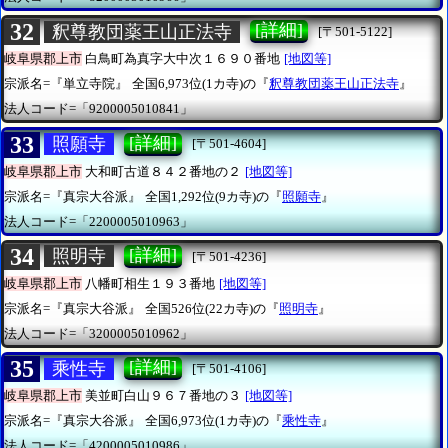
32
[詳細]
釈尊教団薬王山正法寺
[〒501-5122]
岐阜県郡上市
白鳥町為真字大中次１６９０番地
[地図等]
宗派名=『単立寺院』
全国6,973位(1カ寺)の『
釈尊教団薬王山正法寺
』
法人コード=「9200005010841」
33
[詳細]
照願寺
[〒501-4604]
岐阜県郡上市
大和町古道８４２番地の２
[地図等]
宗派名=『真宗大谷派』
全国1,292位(9カ寺)の『
照願寺
』
法人コード=「2200005010963」
34
[詳細]
照明寺
[〒501-4236]
岐阜県郡上市
八幡町相生１９３番地
[地図等]
宗派名=『真宗大谷派』
全国526位(22カ寺)の『
照明寺
』
法人コード=「3200005010962」
35
[詳細]
乘性寺
[〒501-4106]
岐阜県郡上市
美並町白山９６７番地の３
[地図等]
宗派名=『真宗大谷派』
全国6,973位(1カ寺)の『
乘性寺
』
法人コード=「4200005010986」