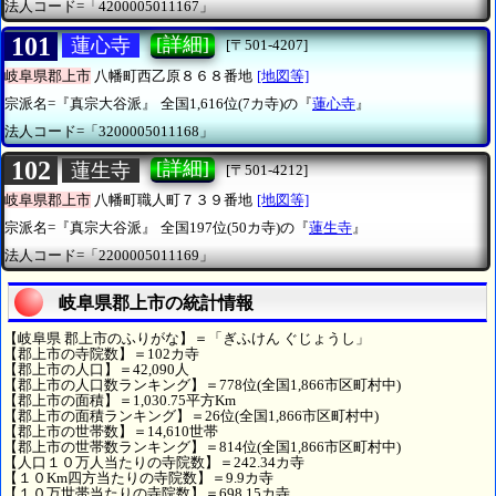
法人コード=「4200005011167」
101
[詳細]
蓮心寺
[〒501-4207]
岐阜県郡上市
八幡町西乙原８６８番地
[地図等]
宗派名=『真宗大谷派』
全国1,616位(7カ寺)の『
蓮心寺
』
法人コード=「3200005011168」
102
[詳細]
蓮生寺
[〒501-4212]
岐阜県郡上市
八幡町職人町７３９番地
[地図等]
宗派名=『真宗大谷派』
全国197位(50カ寺)の『
蓮生寺
』
法人コード=「2200005011169」
岐阜県郡上市の統計情報
【岐阜県 郡上市のふりがな】＝「ぎふけん ぐじょうし」
【郡上市の寺院数】＝102カ寺
【郡上市の人口】＝42,090人
【郡上市の人口数ランキング】＝778位(全国1,866市区町村中)
【郡上市の面積】＝1,030.75平方Km
【郡上市の面積ランキング】＝26位(全国1,866市区町村中)
【郡上市の世帯数】＝14,610世帯
【郡上市の世帯数ランキング】＝814位(全国1,866市区町村中)
【人口１０万人当たりの寺院数】＝242.34カ寺
【１０Km四方当たりの寺院数】＝9.9カ寺
【１０万世帯当たりの寺院数】＝698.15カ寺