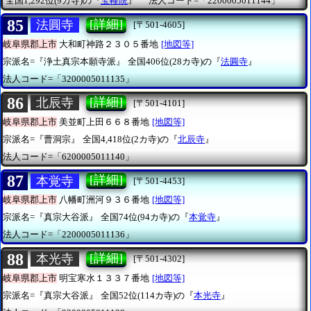
全国1,292位(9カ寺)の『
宝幢院
』
法人コード=「2200005011144」
85
[詳細]
法圓寺
[〒501-4605]
岐阜県郡上市
大和町神路２３０５番地
[地図等]
宗派名=『浄土真宗本願寺派』
全国406位(28カ寺)の『
法圓寺
』
法人コード=「3200005011135」
86
[詳細]
北辰寺
[〒501-4101]
岐阜県郡上市
美並町上田６６８番地
[地図等]
宗派名=『曹洞宗』
全国4,418位(2カ寺)の『
北辰寺
』
法人コード=「6200005011140」
87
[詳細]
本覚寺
[〒501-4453]
岐阜県郡上市
八幡町洲河９３６番地
[地図等]
宗派名=『真宗大谷派』
全国74位(94カ寺)の『
本覚寺
』
法人コード=「2200005011136」
88
[詳細]
本光寺
[〒501-4302]
岐阜県郡上市
明宝寒水１３３７番地
[地図等]
宗派名=『真宗大谷派』
全国52位(114カ寺)の『
本光寺
』