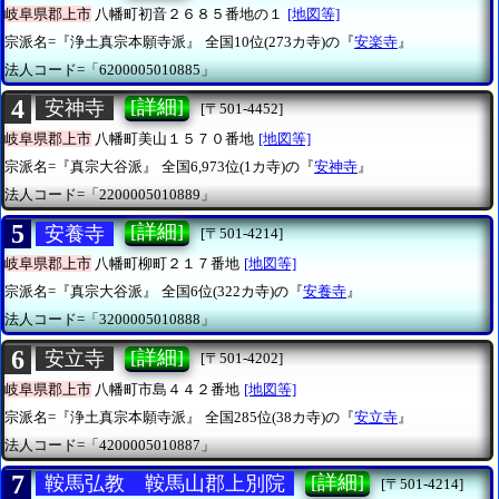
岐阜県郡上市
八幡町初音２６８５番地の１
[地図等]
宗派名=『浄土真宗本願寺派』
全国10位(273カ寺)の『
安楽寺
』
法人コード=「6200005010885」
4
[詳細]
安神寺
[〒501-4452]
岐阜県郡上市
八幡町美山１５７０番地
[地図等]
宗派名=『真宗大谷派』
全国6,973位(1カ寺)の『
安神寺
』
法人コード=「2200005010889」
5
[詳細]
安養寺
[〒501-4214]
岐阜県郡上市
八幡町柳町２１７番地
[地図等]
宗派名=『真宗大谷派』
全国6位(322カ寺)の『
安養寺
』
法人コード=「3200005010888」
6
[詳細]
安立寺
[〒501-4202]
岐阜県郡上市
八幡町市島４４２番地
[地図等]
宗派名=『浄土真宗本願寺派』
全国285位(38カ寺)の『
安立寺
』
法人コード=「4200005010887」
7
[詳細]
鞍馬弘教 鞍馬山郡上別院
[〒501-4214]