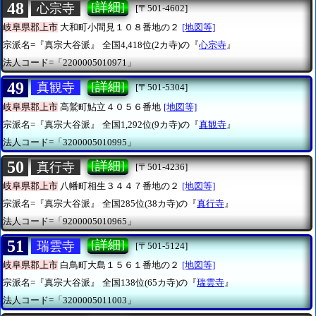
48
[詳細]
心宗寺
[〒501-4602]
岐阜県郡上市
大和町小間見１０８番地の２
[地図等]
宗派名=『真宗大谷派』
全国4,418位(2カ寺)の『
心宗寺
』
法人コード=「2200005010971」
49
[詳細]
真観寺
[〒501-5304]
岐阜県郡上市
高鷲町鮎立４０５６番地
[地図等]
宗派名=『真宗大谷派』
全国1,292位(9カ寺)の『
真観寺
』
法人コード=「3200005010995」
50
[詳細]
真行寺
[〒501-4236]
岐阜県郡上市
八幡町相生３４４７番地の２
[地図等]
宗派名=『真宗大谷派』
全国285位(38カ寺)の『
真行寺
』
法人コード=「9200005010965」
51
[詳細]
瑞雲寺
[〒501-5124]
岐阜県郡上市
白鳥町大島１５６１番地の２
[地図等]
宗派名=『真宗大谷派』
全国138位(65カ寺)の『
瑞雲寺
』
法人コード=「3200005011003」