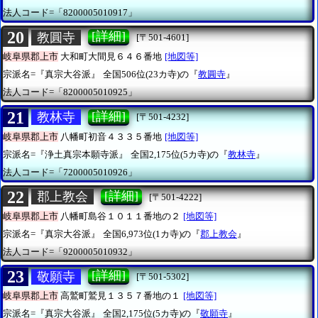
法人コード=「8200005010917」
20
[詳細]
教圓寺
[〒501-4601]
岐阜県郡上市
大和町大間見６４６番地
[地図等]
宗派名=『真宗大谷派』
全国506位(23カ寺)の『
教圓寺
』
法人コード=「8200005010925」
21
[詳細]
教林寺
[〒501-4232]
岐阜県郡上市
八幡町初音４３３５番地
[地図等]
宗派名=『浄土真宗本願寺派』
全国2,175位(5カ寺)の『
教林寺
』
法人コード=「7200005010926」
22
[詳細]
郡上教会
[〒501-4222]
岐阜県郡上市
八幡町島谷１０１１番地の２
[地図等]
宗派名=『真宗大谷派』
全国6,973位(1カ寺)の『
郡上教会
』
法人コード=「9200005010932」
23
[詳細]
敬願寺
[〒501-5302]
岐阜県郡上市
高鷲町鷲見１３５７番地の１
[地図等]
宗派名=『真宗大谷派』
全国2,175位(5カ寺)の『
敬願寺
』