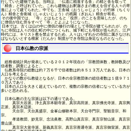
行していた建物である。当時は、「仏道に精進する舎」の精と舎を取って
「精舎」と呼ばれていた。これら建物はお釈迦さまの教えを信ずる人々の寄
進によって建てられた。中でも、王舎城（おうしゃじょう）の竹林（ちくり
ん）精舎と舎衛城（しゃえいじょう）の祇園（ぎおん）精舎が有名。
その後中国では、「寺」とはもともと「役所」のことを意味したが、のち
に僧侶が住む所をすべて「寺」とよぶようになった。
日本では、古くは山の中に僧侶の修行の場として寺院が建てられたが、の
ちに寺院は人々の住む町の中につくられ、城下町にも寺院が造られた。江戸
時代には、キリスト教を禁止するため、人々はいずれかの寺院に属さなけれ
ばならないとする檀家（だんか）制度ができ寺院は身近なものとなった。
日本仏教の宗派
総務省統計局が発表している２０１２年現在の「宗教団体数，教師数及び
信者数」調査によると、
仏教系寺院の総数は約７万６千で信者数は約８５１３万人である。日本の
人口を考えると
かなりの数が仏教徒となるが、日本の全宗教団体の総信者数は１億９７１
０万人であり、
日本の人口を大きく超えているので、複数の宗教の信者になっている方が
多いと思われる。
日本仏教の主な宗派は以下の通りである。
真宗大谷派、浄土真宗本願寺派、真宗高田派、真宗佛光寺派、真宗興
正派、真宗木辺派、
天台宗、天台真盛宗、金峯山修験本宗、天台寺門宗、聖観音宗、和
宗、
孝道教団、妙見宗、念法眞教、高野山真言宗、真言宗智山派、真言宗
豊山派、
真言宗大覚寺派、新義真言宗、真言宗善通寺派、真言宗御室派、真言