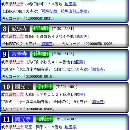
岐阜県郡上市
八幡町柳町３７０番地
[地図等]
全国6,973位(1カ寺)の『
鞍馬弘教 鞍馬山郡上別院
』
法人コード=「1200005010931」
8
[詳細]
威徳寺
[〒501-5231]
岐阜県郡上市
白鳥町石徹白第４０号４番地
[地図等]
全国557位(21カ寺)の『
威徳寺
』
法人コード=「2200005010906」
9
[詳細]
圓覺寺
[〒501-5126]
岐阜県郡上市
白鳥町向小駄良４１４番地
[地図等]
宗派名=『浄土真宗本願寺派』
全国711位(17カ寺)の『
圓覺寺
』
法人コード=「6200005010910」
10
[詳細]
圓光寺
[〒501-4601]
岐阜県郡上市
大和町大間見１１２７番地
[地図等]
宗派名=『浄土真宗本願寺派』
全国47位(119カ寺)の『
圓光寺
』
法人コード=「9200005010908」
11
[詳細]
圓光寺
[〒501-4307]
岐阜県郡上市
明宝二間手２２８番地
[地図等]