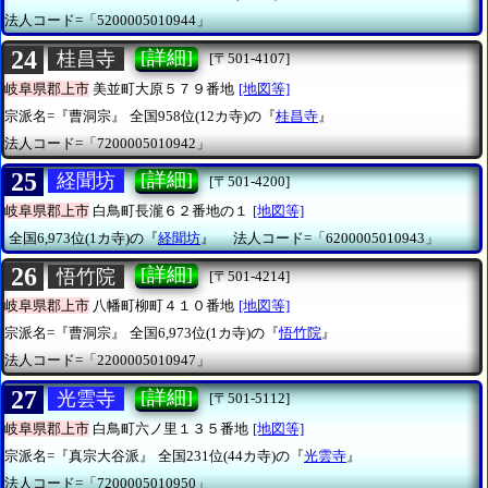
法人コード=「5200005010944」
24
[詳細]
桂昌寺
[〒501-4107]
岐阜県郡上市
美並町大原５７９番地
[地図等]
宗派名=『曹洞宗』
全国958位(12カ寺)の『
桂昌寺
』
法人コード=「7200005010942」
25
[詳細]
経聞坊
[〒501-4200]
岐阜県郡上市
白鳥町長瀧６２番地の１
[地図等]
全国6,973位(1カ寺)の『
経聞坊
』
法人コード=「6200005010943」
26
[詳細]
悟竹院
[〒501-4214]
岐阜県郡上市
八幡町柳町４１０番地
[地図等]
宗派名=『曹洞宗』
全国6,973位(1カ寺)の『
悟竹院
』
法人コード=「2200005010947」
27
[詳細]
光雲寺
[〒501-5112]
岐阜県郡上市
白鳥町六ノ里１３５番地
[地図等]
宗派名=『真宗大谷派』
全国231位(44カ寺)の『
光雲寺
』
法人コード=「7200005010950」