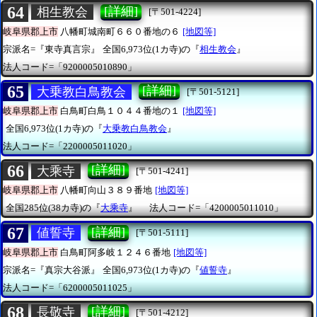
64
[詳細]
相生教会
[〒501-4224]
岐阜県郡上市
八幡町城南町６６０番地の６
[地図等]
宗派名=『東寺真言宗』
全国6,973位(1カ寺)の『
相生教会
』
法人コード=「9200005010890」
65
[詳細]
大乗教白鳥教会
[〒501-5121]
岐阜県郡上市
白鳥町白鳥１０４４番地の１
[地図等]
全国6,973位(1カ寺)の『
大乗教白鳥教会
』
法人コード=「2200005011020」
66
[詳細]
大乘寺
[〒501-4241]
岐阜県郡上市
八幡町向山３８９番地
[地図等]
全国285位(38カ寺)の『
大乘寺
』
法人コード=「4200005011010」
67
[詳細]
値誓寺
[〒501-5111]
岐阜県郡上市
白鳥町阿多岐１２４６番地
[地図等]
宗派名=『真宗大谷派』
全国6,973位(1カ寺)の『
値誓寺
』
法人コード=「6200005011025」
68
[詳細]
長敬寺
[〒501-4212]