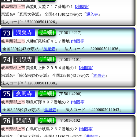
岐阜県郡上市
高鷲町大鷲７１７番地の１
[地図等]
宗派名=『真宗大谷派』
全国4,418位(2カ寺)の『
通入寺
』
法人コード=「5200005011026」
73
[詳細]
洞泉寺
[〒501-4217]
岐阜県郡上市
八幡町尾崎町４１７番地
[地図等]
全国239位(43カ寺)の『
洞泉寺
』
法人コード=「3200005011036」
74
[詳細]
洞泉寺
[〒501-4101]
岐阜県郡上市
美並町上田２９８４番地の１
[地図等]
宗派名=『臨済宗妙心寺派』
全国239位(43カ寺)の『
洞泉寺
』
法人コード=「1200005011038」
75
[詳細]
念興寺
[〒501-4200]
岐阜県郡上市
和良町澤８９７番地の２
[地図等]
全国3,258位(3カ寺)の『
念興寺
』
法人コード=「4200005011043」
76
[詳細]
悲願寺
[〒501-5102]
岐阜県郡上市
白鳥町歩岐島２６７番地の２
[地図等]
宗派名=『真宗大谷派』
全国4,418位(2カ寺)の『
悲願寺
』