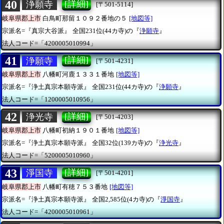
40
[詳細]
浄願寺
[〒501-5114]
岐阜県郡上市
白鳥町那留１０９２番地の５
[地図等]
宗派名=『真宗大谷派』
全国231位(44カ寺)の『
浄願寺
』
法人コード=「4200005010994」
41
[詳細]
浄願寺
[〒501-4231]
岐阜県郡上市
八幡町河鹿１３３１番地
[地図等]
宗派名=『浄土真宗本願寺派』
全国231位(44カ寺)の『
浄願寺
』
法人コード=「1200005010956」
42
[詳細]
浄光寺
[〒501-4203]
岐阜県郡上市
八幡町初納１９０１番地
[地図等]
宗派名=『浄土真宗本願寺派』
全国32位(139カ寺)の『
浄光寺
』
法人コード=「5200005010960」
43
[詳細]
淨国寺
[〒501-4201]
岐阜県郡上市
八幡町有穂７５３番地
[地図等]
宗派名=『浄土真宗本願寺派』
全国2,585位(4カ寺)の『
淨国寺
』
法人コード=「4200005010961」