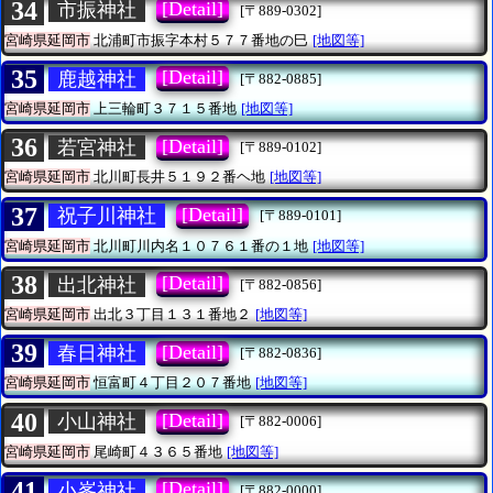
34
[Detail]
市振神社
[〒889-0302]
宮崎県延岡市
北浦町市振字本村５７７番地の巳
[地図等]
35
[Detail]
鹿越神社
[〒882-0885]
宮崎県延岡市
上三輪町３７１５番地
[地図等]
36
[Detail]
若宮神社
[〒889-0102]
宮崎県延岡市
北川町長井５１９２番ヘ地
[地図等]
37
[Detail]
祝子川神社
[〒889-0101]
宮崎県延岡市
北川町川内名１０７６１番の１地
[地図等]
38
[Detail]
出北神社
[〒882-0856]
宮崎県延岡市
出北３丁目１３１番地２
[地図等]
39
[Detail]
春日神社
[〒882-0836]
宮崎県延岡市
恒富町４丁目２０７番地
[地図等]
40
[Detail]
小山神社
[〒882-0006]
宮崎県延岡市
尾崎町４３６５番地
[地図等]
41
[Detail]
小峯神社
[〒882-0000]