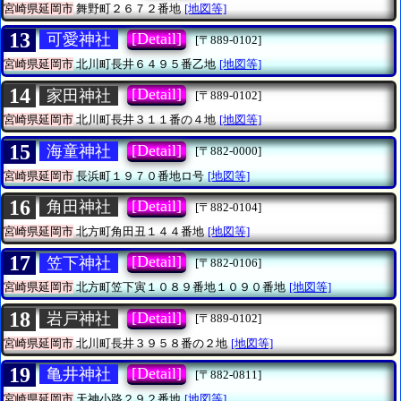
宮崎県延岡市
舞野町２６７２番地
[地図等]
13
[Detail]
可愛神社
[〒889-0102]
宮崎県延岡市
北川町長井６４９５番乙地
[地図等]
14
[Detail]
家田神社
[〒889-0102]
宮崎県延岡市
北川町長井３１１番の４地
[地図等]
15
[Detail]
海童神社
[〒882-0000]
宮崎県延岡市
長浜町１９７０番地ロ号
[地図等]
16
[Detail]
角田神社
[〒882-0104]
宮崎県延岡市
北方町角田丑１４４番地
[地図等]
17
[Detail]
笠下神社
[〒882-0106]
宮崎県延岡市
北方町笠下寅１０８９番地１０９０番地
[地図等]
18
[Detail]
岩戸神社
[〒889-0102]
宮崎県延岡市
北川町長井３９５８番の２地
[地図等]
19
[Detail]
亀井神社
[〒882-0811]
宮崎県延岡市
天神小路２９２番地
[地図等]