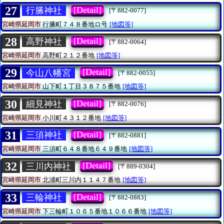
27
[Detail]
行縢神社
[〒882-0077]
宮崎県延岡市
行縢町７４８番地ロ号
[地図等]
28
[Detail]
高野神社
[〒882-0064]
宮崎県延岡市
高野町２１２番地
[地図等]
29
[Detail]
今山八幡宮
[〒882-0055]
宮崎県延岡市
山下町１丁目３８７５番地
[地図等]
30
[Detail]
細見神社
[〒882-0076]
宮崎県延岡市
小川町４３１２番地
[地図等]
31
[Detail]
三須神社
[〒882-0881]
宮崎県延岡市
三須町６４８番地６４９番地
[地図等]
32
[Detail]
三川内神社
[〒889-0304]
宮崎県延岡市
北浦町三川内１１４７番地
[地図等]
33
[Detail]
三輪神社
[〒882-0883]
宮崎県延岡市
下三輪町１０６５番地１０６６番地
[地図等]