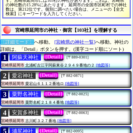
す。宮崎県延岡市には103社の神社があります。これは、宮崎県
の神社数の15.28%にあたります。延岡市の全国市区町村での神社
数は、第212位です。個別に調べたい場合は、メニューの【全文
検索】にキーワードを入力してください。
宮崎県延岡市の神社・御宮【103社】を理解する
〔詳細モード〕
へ移動。
[宮崎県の神社一覧]
へ移動。神社の
詳細は、「Detail」ボタンを押す。(漢字コード順にソート)
1
[Detail]
阿蘇天神社
[〒889-0301]
宮崎県延岡市
北浦町古江字阿蘇東谷２９４９番地の２
[地図等]
2
[Detail]
愛宕神社
[〒882-0871]
宮崎県延岡市
愛宕山６１１２番地ロ
[地図等]
3
[Detail]
粟野名神社
[〒882-0025]
宮崎県延岡市
粟野名町２１８４番地
[地図等]
4
[Detail]
安賀多神社
[〒882-0063]
宮崎県延岡市
古川町３２７番地
[地図等]
5
[Detail]
浦尻神社
[〒882-0095]