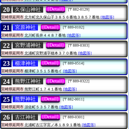
20
[Detail]
久保山神社
[〒882-0129]
宮崎県延岡市
北方町北久保山子３８５６番地３８５７番地
[地図等]
21
[Detail]
宮原神社
[〒889-0102]
宮崎県延岡市
北川町長井４４８７番地
[地図等]
22
[Detail]
宮野浦神社
[〒889-0303]
宮崎県延岡市
北浦町宮野浦字穂本３７０番地
[地図等]
23
[Detail]
櫛津神社
[〒889-0514]
宮崎県延岡市
櫛津町３５１５番地イ
[地図等]
24
[Detail]
熊野江神社
[〒889-0322]
宮崎県延岡市
熊野江町１７４１番地
[地図等]
25
[Detail]
熊野神社
[〒882-0011]
宮崎県延岡市
須佐町５３５７番地
[地図等]
26
[Detail]
古江神社
[〒889-0301]
宮崎県延岡市
北浦町古江字宮ノ本１８９１番地
[地図等]