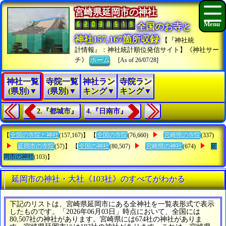
宮崎県延岡市の神社
全国のお寺と
神社157,167箇所収録
【『神社統
計情報』：神社統計順位発信サイト】《神社サー
チ》
ホーム
[As of 26/07/28]
神社一覧
寺院一覧
神社ラン
寺院ラン
(県別)▼
(県別)▼
キング▼
キング▼
2.『都城市』
4.『日南市』
【
全国の寺院と神社
(157,167)】 【
全国の寺院
(76,660)
宮崎県の寺院
(337)
延岡市の寺院
(57)】 【
全国の神社
(80,507)
宮崎県の神社
(674)
延
岡市の神社
(103)】
延岡市の神社・大社《103社》のすべてがわかる
下記のリストは、宮崎県延岡市にある全神社を一覧表形式で表示
したものです。「2026年06月03日」時点において、全国には
80,507社の神社があります。宮崎県には674社の神社がありま