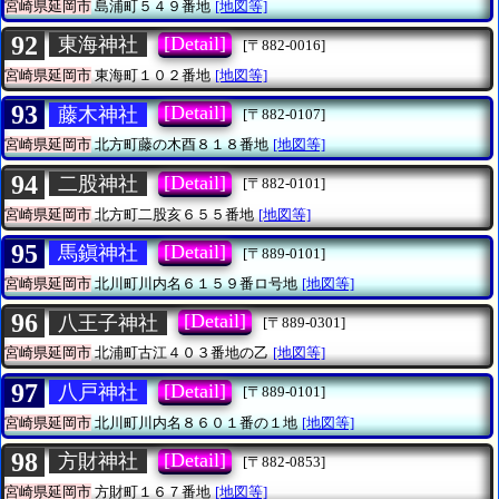
宮崎県延岡市
島浦町５４９番地
[地図等]
92
[Detail]
東海神社
[〒882-0016]
宮崎県延岡市
東海町１０２番地
[地図等]
93
[Detail]
藤木神社
[〒882-0107]
宮崎県延岡市
北方町藤の木酉８１８番地
[地図等]
94
[Detail]
二股神社
[〒882-0101]
宮崎県延岡市
北方町二股亥６５５番地
[地図等]
95
[Detail]
馬鎭神社
[〒889-0101]
宮崎県延岡市
北川町川内名６１５９番ロ号地
[地図等]
96
[Detail]
八王子神社
[〒889-0301]
宮崎県延岡市
北浦町古江４０３番地の乙
[地図等]
97
[Detail]
八戸神社
[〒889-0101]
宮崎県延岡市
北川町川内名８６０１番の１地
[地図等]
98
[Detail]
方財神社
[〒882-0853]
宮崎県延岡市
方財町１６７番地
[地図等]