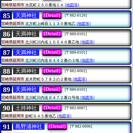
宮崎県延岡市
水尻町２５０番地１４
[地図等]
85
[Detail]
天満神社
[〒882-0126]
宮崎県延岡市
北方町上崎辰１１３０番地乙
[地図等]
86
[Detail]
天満神社
[〒889-0101]
宮崎県延岡市
北川町川内名１０５４６番乙地
[地図等]
87
[Detail]
天満神社
[〒889-0101]
宮崎県延岡市
北川町川内名８４４２番の３地
[地図等]
88
[Detail]
天満神社
[〒882-0002]
宮崎県延岡市
差木野町５７８２の２番地
[地図等]
89
[Detail]
天満神社
[〒889-0101]
宮崎県延岡市
北川町川内名９４７２番ロ号地
[地図等]
90
[Detail]
土持神社
[〒882-0087]
宮崎県延岡市
妙町６４５番地乙
[地図等]
91
[Detail]
島野浦神社
[〒882-0096]