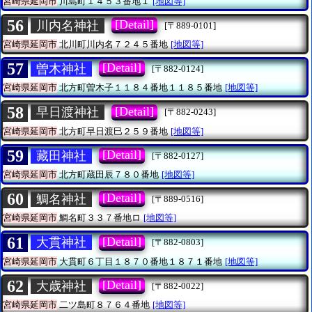
宮崎県延岡市
川島町１４５３番地１
[地図等]
56
[Detail]
川内名神社
[〒889-0101]
宮崎県延岡市
北川町川内名７２４５番地
[地図等]
57
[Detail]
曽木神社
[〒882-0124]
宮崎県延岡市
北方町曽木子１１８４番地１１８５番地
[地図等]
58
[Detail]
早日渡神社
[〒882-0243]
宮崎県延岡市
北方町早日渡巳２５９番地
[地図等]
59
[Detail]
藏田神社
[〒882-0127]
宮崎県延岡市
北方町蔵田辰７８０番地
[地図等]
60
[Detail]
鯛名神社
[〒889-0516]
宮崎県延岡市
鯛名町３３７番地ロ
[地図等]
61
[Detail]
大貫神社
[〒882-0803]
宮崎県延岡市
大貫町６丁目１８７０番地１８７１番地
[地図等]
62
[Detail]
大歳神社
[〒882-0022]
宮崎県延岡市
二ツ島町８７６４番地
[地図等]