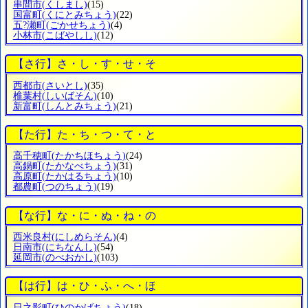
串間市
(くしまし)
(15)
国富町
(くにとみちょう)
(22)
五?瀬町
(ごかせちょう)
(4)
小林市
(こばやしし)
(12)
【さ行】さ・し・す・せ・そ
西都市
(さいとし)
(35)
椎葉村
(しいばそん)
(10)
新富町
(しんとみちょう)
(21)
【た行】た・ち・つ・て・と
高千穂町
(たかちほちょう)
(24)
高鍋町
(たかなべちょう)
(31)
高原町
(たかはるちょう)
(10)
都農町
(つのちょう)
(19)
【な行】な・に・ぬ・ね・の
西米良村
(にしめらそん)
(4)
日南市
(にちなんし)
(54)
延岡市
(のべおかし)
(103)
【は行】は・ひ・ふ・へ・ほ
日之影町
(ひのかげちょう)
(18)