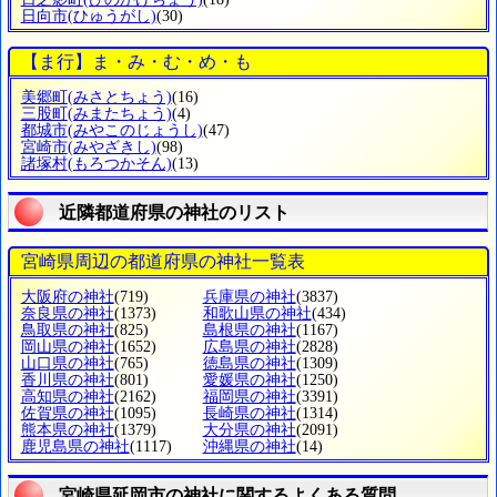
日向市
(ひゅうがし)
(30)
【ま行】ま・み・む・め・も
美郷町
(みさとちょう)
(16)
三股町
(みまたちょう)
(4)
都城市
(みやこのじょうし)
(47)
宮崎市
(みやざきし)
(98)
諸塚村
(もろつかそん)
(13)
近隣都道府県の神社のリスト
宮崎県周辺の都道府県の神社一覧表
大阪府の神社
(719)
兵庫県の神社
(3837)
奈良県の神社
(1373)
和歌山県の神社
(434)
鳥取県の神社
(825)
島根県の神社
(1167)
岡山県の神社
(1652)
広島県の神社
(2828)
山口県の神社
(765)
徳島県の神社
(1309)
香川県の神社
(801)
愛媛県の神社
(1250)
高知県の神社
(2162)
福岡県の神社
(3391)
佐賀県の神社
(1095)
長崎県の神社
(1314)
熊本県の神社
(1379)
大分県の神社
(2091)
鹿児島県の神社
(1117)
沖縄県の神社
(14)
宮崎県延岡市の神社に関するよくある質問