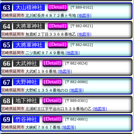
63
[Detail]
大山積神社
[〒889-0102]
宮崎県延岡市
北川町長井４８７２番ト号地
[地図等]
64
[Detail]
大將軍神社
[〒882-0021]
宮崎県延岡市
無鹿町２丁目３３６８番地乙
[地図等]
65
[Detail]
大將軍神社
[〒882-0022]
宮崎県延岡市
二ツ島町９７４９番地
[地図等]
66
[Detail]
大武神社
[〒882-0024]
宮崎県延岡市
大武町１９６番地
[地図等]
67
[Detail]
大野神社
[〒882-0086]
宮崎県延岡市
大野町１３５４番地のロ
[地図等]
68
[Detail]
地下神社
[〒889-0301]
宮崎県延岡市
北浦町古江字平迫出口５３９番地の乙
[地図等]
69
[Detail]
竹谷神社
[〒882-0001]
宮崎県延岡市
大峡町７９６７番地
[地図等]