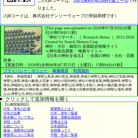
このQRコードは、
100%無料QRCode作成ツール
で作
りました。
（QRコードは、株式会社デンソーウェーブの登録商標です）
[This page was uploaded on 2026年07月28日(火曜
日)10時58分11秒]
『神社リサーチ』 ｜ Research Shrine
｜
2012-2026
Created by
Search Shrines Corp.
神社・大社・御宮の
全国総合情報サイト
≪神社統合調査・
検索サイト≫
【日本の神社を知る】
－全国の神社・大社・宮殿
辞典－
【更新日時：2026年(令和08年)07月25日（土曜日）15時04分41秒】
プライバシー・ポリシー
、
稼働環境
、
利用規約
【神社・神道関連】：神聖な鳥居;神の意志;神道祭;神道の神聖な意味;神社の宝物;神域;
神聖な祝祭;神道の象徴;お宮参り;神社の境内神社;神社の神道道場;神職;御神幸;神聖な
祭祀;神秘的な信念;神道の歴史;御神楽;神聖な詩;神聖な木彫り;神道の儀式服;神道の神
職;神楽舞;神社の神社祭;お神札;神聖な祭り;神道の宗教的実践;神社の神聖な場所;神聖
な山;神聖な日;神社の社殿
クリックして追加情報を開く
【仏教関連用語】
行年・享年の計算
親鸞聖人とは？
今年の法事
行年・享年一覧表
樹木葬について学ぶ
墓地・埋葬法律規則
寺院・お寺
宗教法人法
お経について
日本国憲法
墓地・埋葬等の法律
自然葬って？
納骨堂について知る
中陰・年忌一覧表