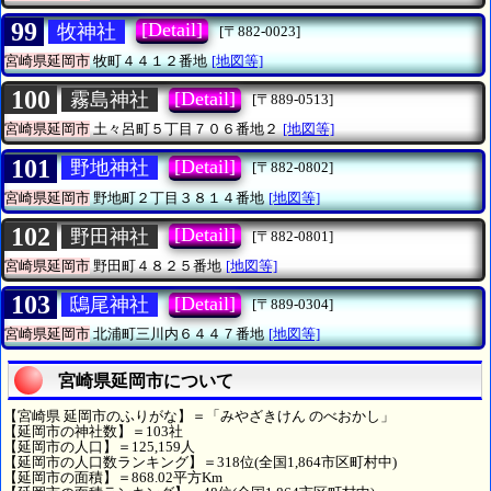
99
[Detail]
牧神社
[〒882-0023]
宮崎県延岡市
牧町４４１２番地
[地図等]
100
[Detail]
霧島神社
[〒889-0513]
宮崎県延岡市
土々呂町５丁目７０６番地２
[地図等]
101
[Detail]
野地神社
[〒882-0802]
宮崎県延岡市
野地町２丁目３８１４番地
[地図等]
102
[Detail]
野田神社
[〒882-0801]
宮崎県延岡市
野田町４８２５番地
[地図等]
103
[Detail]
鴟尾神社
[〒889-0304]
宮崎県延岡市
北浦町三川内６４４７番地
[地図等]
宮崎県延岡市について
【宮崎県 延岡市のふりがな】＝「みやざきけん のべおかし」
【延岡市の神社数】＝103社
【延岡市の人口】＝125,159人
【延岡市の人口数ランキング】＝318位(全国1,864市区町村中)
【延岡市の面積】＝868.02平方Km