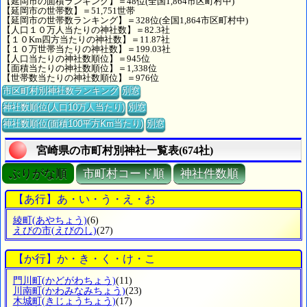
【延岡市の面積ランキング】＝48位(全国1,864市区町村中)
【延岡市の世帯数】＝51,751世帯
【延岡市の世帯数ランキング】＝328位(全国1,864市区町村中)
【人口１０万人当たりの神社数】＝82.3社
【１０Km四方当たりの神社数】＝11.87社
【１０万世帯当たりの神社数】＝199.03社
【人口当たりの神社数順位】＝945位
【面積当たりの神社数順位】＝1,338位
【世帯数当たりの神社数順位】＝976位
市区町村別神社数ランキング
別窓
神社数順位(人口10万人当たり)
別窓
神社数順位(面積100平方Km当たり)
別窓
宮崎県の市町村別神社一覧表(674社)
ぶりがな順
市町村コード順
神社件数順
【あ行】あ・い・う・え・お
綾町
(あやちょう)
(6)
えびの市
(えびのし)
(27)
【か行】か・き・く・け・こ
門川町
(かどがわちょう)
(11)
川南町
(かわみなみちょう)
(23)
木城町
(きじょうちょう)
(17)