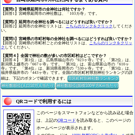
【質問1】宮崎県延岡市の全神社は何社ですか？
【回答1】宮崎県延岡市の神社数は、「103カ寺」です。
【質問2】延岡市の全神社を調べるにはどうすれば良いですか？
【回答2】延岡市の全神社リストは、
こちらのリンクをクリック
してくださ
い。
【質問3】宮崎県の市町村毎の全神社を調べるにはどうすれば良いですか？
【回答3】宮崎県の市町村ごとの全神社リストは、
こちらのリンクをクリッ
ク
してください。
【質問４】全国で神社の数が多いの市区町村はどこですか？
【回答４】「第1位」は、広島県福山市の『923ヶ寺』です。「第2位」は、
新潟県上越市の『667ヶ寺』です。「第3位」は、富山県富山市の『610ヶ
寺』です。「第4位」は、新潟県長岡市の『530ヶ寺』です。「第5位」は、
福井県福井市の『443ヶ寺』です。全国の市区町村県別神社ランキングの詳
細は、下記のボタンで確認できます。
市区町村別神社数ランキング
神社数順位(人口10万人当たり)
神社数順位(面積100平方Km当たり)
QRコードで利用するには
このページをスマートフォンなどから読み込む場合
は、上記の
QRコード
を読み取ると、このページの
ホームページが表示されます。