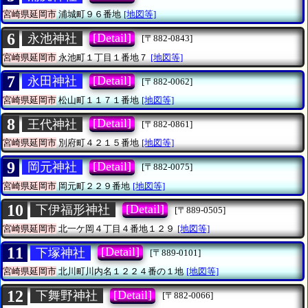
宮崎県延岡市
浦城町９６番地
[地図等]
6
[Detail]
永池神社
[〒882-0843]
宮崎県延岡市
永池町１丁目１番地７
[地図等]
7
[Detail]
永田神社
[〒882-0062]
宮崎県延岡市
松山町１１７１番地
[地図等]
8
[Detail]
王代神社
[〒882-0861]
宮崎県延岡市
別府町４２１５番地
[地図等]
9
[Detail]
岡元神社
[〒882-0075]
宮崎県延岡市
岡元町２２９番地
[地図等]
10
[Detail]
下伊福形神社
[〒889-0505]
宮崎県延岡市
北一ケ岡４丁目４番地１２９
[地図等]
11
[Detail]
下塚神社
[〒889-0101]
宮崎県延岡市
北川町川内名１２２４番の１地
[地図等]
12
[Detail]
下舞野神社
[〒882-0066]