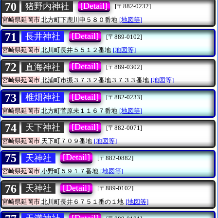
70
[Detail]
猪野内神社
[〒882-0232]
宮崎県延岡市
北方町下鹿川申５８０番地
[地図等]
71
[Detail]
長井神社
[〒889-0102]
宮崎県延岡市
北川町長井５５１２番地
[地図等]
72
[Detail]
直海神社
[〒889-0302]
宮崎県延岡市
北浦町市振３７３２番地３７３３番地
[地図等]
73
[Detail]
椎畑神社
[〒882-0233]
宮崎県延岡市
北方町菅原未１１６７番地
[地図等]
74
[Detail]
天下神社
[〒882-0071]
宮崎県延岡市
天下町７０９番地
[地図等]
75
[Detail]
天神社
[〒882-0882]
宮崎県延岡市
小野町５９１７番地
[地図等]
76
[Detail]
天神社
[〒889-0102]
宮崎県延岡市
北川町長井６７５１番の１地
[地図等]
[Detail]