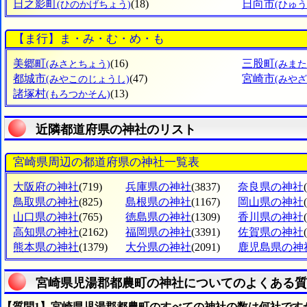
日之影町
(18)
日向市
(ひのかげちょう)
(ひゅう
【ま行】ま・み・む・め・も
美郷町
(16)
三股町
(みさとちょう)
(みま
都城市
(47)
宮崎市
(みやこのじょうし)
(みやざ
諸塚村
(13)
(もろつかそん)
近隣都道府県の神社のリスト
宮崎県周辺の都道府県の神社一覧表
大阪府の神社
(719)
兵庫県の神社
(3837)
奈良県の神社
鳥取県の神社
(825)
島根県の神社
(1167)
岡山県の神社
山口県の神社
(765)
徳島県の神社
(1309)
香川県の神社
高知県の神社
(2162)
福岡県の神社
(3391)
佐賀県の神社
熊本県の神社
(1379)
大分県の神社
(2091)
鹿児島県の神
宮崎県児湯郡都農町の神社についてのよくある質
【質問1】宮崎県児湯郡都農町のすべての神社の数は何社です