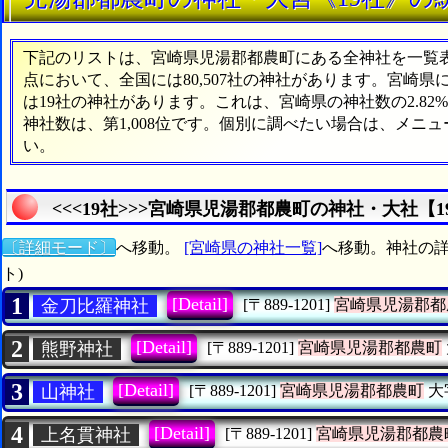
下記のリストは、宮崎県児湯郡都農町にある全神社を一覧表形
点において、全国には80,507社の神社があります。宮崎県
は19社の神社があります。これは、宮崎県の神社数の2.8
神社数は、第1,008位です。個別に調べたい場合は、メニ
い。
<<<19社>>>宮崎県児湯郡都農町の神社・大社【
〔詳細モード〕
へ移動。
[宮崎県の神社一覧]
へ移動。神社の詳
ト)
1
[Detail]
金刀比羅神社
[〒889-1201]
宮崎県児湯郡都
2
[Detail]
熊野神社
[〒889-1201]
宮崎県児湯郡都農町
3
[Detail]
山神社
[〒889-1201]
宮崎県児湯郡都農町
大
4
[Detail]
上名貫神社
[〒889-1201]
宮崎県児湯郡都農