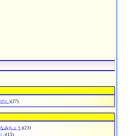
(27)
びのし)
(23)
みなみちょう)
(15)
し)