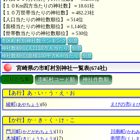
【１０Km四方当たりの神社数】＝18.61社
【１０万世帯当たりの神社数】＝482.23社
【人口当たりの神社数順位】＝514位
【面積当たりの神社数順位】＝1,146位
【世帯数当たりの神社数順位】＝530位
市区町村別神社数ランキング
別窓
神社数順位(人口10万人当たり)
別窓
神社数順位(面積100平方Km当たり)
別窓
宮崎県の市町村別神社一覧表(674社)
ぶりがな順
市町村コード順
神社件数順
【あ行】あ・い・う・え・お
綾町
(6)
えびの市
(あやちょう)
(え
【か行】か・き・く・け・こ
門川町
(11)
川南町
(かどがわちょう)
(かわ
木城町
(17)
串間市
(きじょうちょう)
(くしま