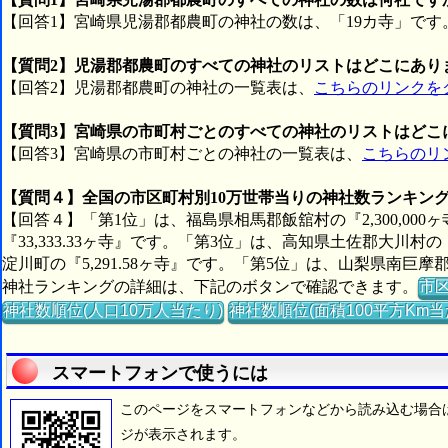
【回答1】宮崎県児湯郡都農町の神社の数は、「19カ寺」です
【質問2】児湯郡都農町のすべての神社のリストはどこにあり
【回答2】児湯郡都農町の神社の一覧表は、
こちらのリンクを
【質問3】宮崎県の市町村ごとのすべての神社のリストはどこ
【回答3】宮崎県の市町村ごとの神社の一覧表は、
こちらのリ
【質問４】全国の市区町村別10万世帯当りの神社数ランキン
【回答４】「第1位」は、福島県相馬郡飯舘村の『2,300,00
『33,333.33ヶ寺』です。「第3位」は、高知県土佐郡大川村の
淀川町の『5,291.58ヶ寺』です。「第5位」は、山梨県南巨摩
神社ランキングの詳細は、下記のボタンで確認できます。
市
神社数順位(人口10万人当たり)
神社数順位(面積100平方Km当
スマートフォンで使うには
このページをスマートフォンなどから読み込む場合
ジが表示されます。