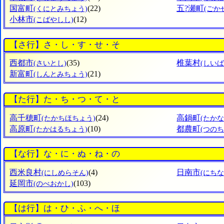
国富町
(22)
五?瀬町
(くにとみちょう)
(ごか
小林市
(12)
(こばやしし)
【さ行】さ・し・す・せ・そ
西都市
(35)
椎葉村
(さいとし)
(しいば
新富町
(21)
(しんとみちょう)
【た行】た・ち・つ・て・と
高千穂町
(24)
高鍋町
(たかちほちょう)
(たか
高原町
(10)
都農町
(たかはるちょう)
(つのち
【な行】な・に・ぬ・ね・の
西米良村
(4)
日南市
(にしめらそん)
(にちな
延岡市
(103)
(のべおかし)
【は行】は・ひ・ふ・へ・ほ