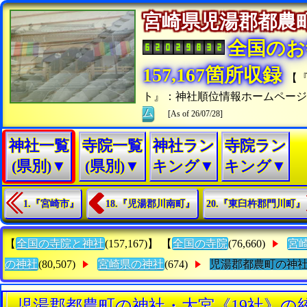
宮崎県児湯郡都
全国のお
157,167箇所収録
【
ト』：神社順位情報ホームペー
ム
[As of 26/07/28]
神社一覧
寺院一覧
神社ラン
寺院ラン
(県別)▼
(県別)▼
キング▼
キング▼
1.『宮崎市』
18.『児湯郡川南町』
20.『東臼杵郡門川町』
【
全国の寺院と神社
(157,167)】 【
全国の寺院
(76,660)
宮
の神社
(80,507)
宮崎県の神社
(674)
児湯郡都農町の神
児湯郡都農町の神社・大宮《19社》の