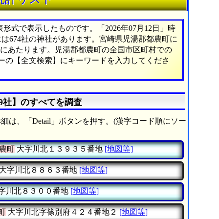
式で表示したものです。「2026年07月12日」時
には674社の神社があります。宮崎県児湯郡都農町に
2%にあたります。児湯郡都農町の全国市区町村での
ューの【全文検索】にキーワードを入力してくださ
19社】のすべてを調査
細は、「Detail」ボタンを押す。(漢字コード順にソー
農町
大字川北１３９３５番地
[地図等]
大字川北８８６３番地
[地図等]
字川北８３００番地
[地図等]
町
大字川北字篠別府４２４番地２
[地図等]