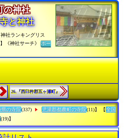
農町の神社
寺と神社
『神社ランキングリス
ジ】《神社サーチ》
ホー
26.『西臼杵郡五ヶ瀬町』
崎県の寺院
(337)
児湯郡都農町の寺院
(11)】 【
全国
社
(19)】
統計リスト