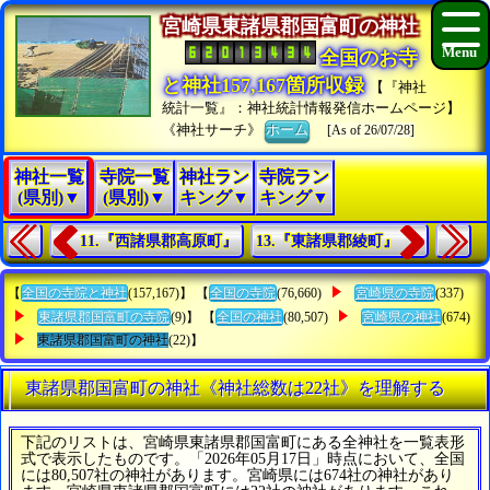
宮崎県東諸県郡国富町の神社
全国のお寺
と神社157,167箇所収録
【『神社
統計一覧』：神社統計情報発信ホームページ】
《神社サーチ》
ホーム
[As of 26/07/28]
神社一覧
寺院一覧
神社ラン
寺院ラン
(県別)▼
(県別)▼
キング▼
キング▼
11.『西諸県郡高原町』
13.『東諸県郡綾町』
【
全国の寺院と神社
(157,167)】 【
全国の寺院
(76,660)
宮崎県の寺院
(337)
東諸県郡国富町の寺院
(9)】 【
全国の神社
(80,507)
宮崎県の神社
(674)
東諸県郡国富町の神社
(22)】
東諸県郡国富町の神社《神社総数は22社》を理解する
下記のリストは、宮崎県東諸県郡国富町にある全神社を一覧表形
式で表示したものです。「2026年05月17日」時点において、全国
には80,507社の神社があります。宮崎県には674社の神社があり