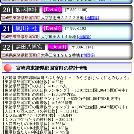
20
[Detail]
飯盛神社
[〒880-1108]
宮崎県東諸県郡国富町
大字須志田３３２２番地
[地図等]
21
[Detail]
嵐田神社
[〒880-1103]
宮崎県東諸県郡国富町
大字嵐田８１４番地
[地図等]
22
[Detail]
衾田八幡宮
[〒880-1114]
宮崎県東諸県郡国富町
大字三名１９８２番地
[地図等]
宮崎県東諸県郡国富町の統計情報
【宮崎県 東諸県郡国富町のふりがな】＝「みやざきけん くにとみちょう」
【東諸県郡国富町の神社数】＝22社
【東諸県郡国富町の人口】＝19,606人
【東諸県郡国富町の人口数ランキング】＝1,101位(全国1,864市区町村中)
【東諸県郡国富町の面積】＝130.63平方Km
【東諸県郡国富町の面積ランキング】＝835位(全国1,864市区町村中)
【東諸県郡国富町の世帯数】＝7,606世帯
【東諸県郡国富町の世帯数ランキング】＝1,087位(全国1,864市区町村中)
【人口１０万人当たりの神社数】＝112.21社
【１０Km四方当たりの神社数】＝16.84社
【１０万世帯当たりの神社数】＝289.25社
【人口当たりの神社数順位】＝763位
【面積当たりの神社数順位】＝1,188位
【世帯数当たりの神社数順位】＝789位