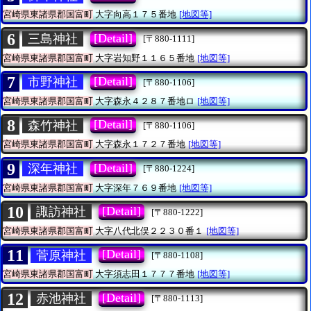
宮崎県東諸県郡国富町
大字向高１７５番地
[地図等]
6
[Detail]
三島神社
[〒880-1111]
宮崎県東諸県郡国富町
大字岩知野１１６５番地
[地図等]
7
[Detail]
市野神社
[〒880-1106]
宮崎県東諸県郡国富町
大字森永４２８７番地ロ
[地図等]
8
[Detail]
森竹神社
[〒880-1106]
宮崎県東諸県郡国富町
大字森永１７２７番地
[地図等]
9
[Detail]
深年神社
[〒880-1224]
宮崎県東諸県郡国富町
大字深年７６９番地
[地図等]
10
[Detail]
諏訪神社
[〒880-1222]
宮崎県東諸県郡国富町
大字八代北俣２２３０番１
[地図等]
11
[Detail]
菅原神社
[〒880-1108]
宮崎県東諸県郡国富町
大字須志田１７７７番地
[地図等]
12
[Detail]
赤池神社
[〒880-1113]