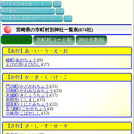
市区町村別神社数ランキング
別窓
神社数順位(人口10万人当たり)
別窓
神社数順位(面積100平方Km当たり)
別窓
宮崎県の市町村別神社一覧表(674社)
ぶりがな順
市町村コード順
神社件数順
【あ行】あ・い・う・え・お
綾町
(あやちょう)
(6)
えびの市
(えびのし)
(27)
【か行】か・き・く・け・こ
門川町
(かどがわちょう)
(11)
川南町
(かわみなみちょう)
(23)
木城町
(きじょうちょう)
(17)
串間市
(くしまし)
(15)
国富町
(くにとみちょう)
(22)
五?瀬町
(ごかせちょう)
(4)
小林市
(こばやしし)
(12)
【さ行】さ・し・す・せ・そ