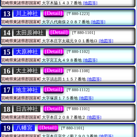
宮崎県東諸県郡国富町
大字木脇１４３７番地
[地図等]
13
[Detail]
川上神社
[〒880-1223]
宮崎県東諸県郡国富町
大字八代南俣２０８７番地
[地図等]
14
[Detail]
太田原神社
[〒880-1101]
宮崎県東諸県郡国富町
大字本庄字太蔵元９０１番地ロ
[地図等]
15
[Detail]
大原神社
[〒880-1102]
宮崎県東諸県郡国富町
大字宮王丸４９８番地
[地図等]
16
[Detail]
大土神社
[〒880-1108]
宮崎県東諸県郡国富町
大字須志田１１５７番地
[地図等]
17
[Detail]
地主神社
[〒880-1112]
宮崎県東諸県郡国富町
大字塚原１７５番地
[地図等]
18
[Detail]
日吉神社
[〒880-1101]
宮崎県東諸県郡国富町
大字本庄２０８７番地２
[地図等]
19
[Detail]
八幡宮
[〒880-1101]
宮崎県東諸県郡国富町
大字本庄字北ノ薗７９０３番地
[地図等]