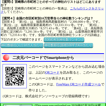
【質問3】宮崎県の市町村ごとのすべての神社のリストはどこにあります
か？
【回答3】宮崎県の市町村ごとの神社の一覧表は、
こちらのリンクをクリッ
ク
してください。
【質問４】全国の市区町村別10万世帯当りの神社数ランキングは？
【回答４】「第1位」は、福島県相馬郡飯舘村の『2,300,000ヶ寺』です。
「第2位」は、福島県双葉郡葛尾村の『33,333.33ヶ寺』です。「第3位」
は、高知県土佐郡大川村の『8,571.43ヶ寺』です。「第4位」は、高知県吾
川郡仁淀川町の『5,291.58ヶ寺』です。「第5位」は、山梨県南巨摩郡早川
町の『5,235.6ヶ寺』です。全国の市区町村県別神社ランキングの詳細は、
下記のボタンで確認できます。
市区町村別神社数ランキング
神社数順位(人口10万人当たり)
神社数順位(面積100平方Km当たり)
二次元バーコードでSmartphoneから
このページをスマートフォンなどから読み込む場合
は、上記の
QRコード
を読み取ると、このページの
ホームページが表示されます。
このQRコードは、
FreeWare QRコード作成ツール
で
作りました。
（QRコードは、株式会社デンソーウェーブの登録商標です）
[This page was uploaded on 2026年07月28日(火曜