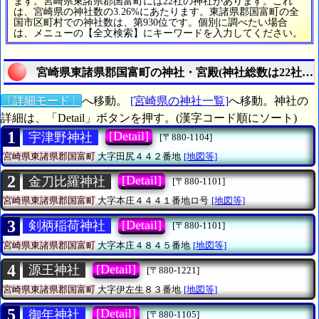
ます。宮崎県東諸県郡国富町には22社の神社があります。これ
は、宮崎県の神社数の3.26%にあたります。東諸県郡国富町の全
国市区町村での神社数は、第930位です。個別に調べたい場合
は、メニューの【全文検索】にキーワードを入力してください。
宮崎県東諸県郡国富町の神社・宮殿(神社総数は22社)
〔詳細モード〕
へ移動。
[宮崎県の神社一覧]
へ移動。神社の
詳細は、「Detail」ボタンを押す。(漢字コード順にソート)
1
[Detail]
宇津野神社
[〒880-1104]
宮崎県東諸県郡国富町
大字田尻４４２番地
[地図等]
2
[Detail]
金刀比羅神社
[〒880-1101]
宮崎県東諸県郡国富町
大字本庄４４４１番地ロ号
[地図等]
3
[Detail]
剣柄稲荷神社
[〒880-1101]
宮崎県東諸県郡国富町
大字本庄４８４５番地
[地図等]
4
[Detail]
源王神社
[〒880-1221]
宮崎県東諸県郡国富町
大字伊左生８３番地
[地図等]
5
[Detail]
御年神社
[〒880-1105]