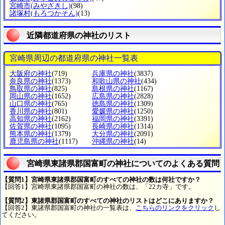
宮崎市
(みやざきし)
(98)
諸塚村
(もろつかそん)
(13)
近隣都道府県の神社のリスト
宮崎県周辺の都道府県の神社一覧表
大阪府の神社
(719)
兵庫県の神社
(3837)
奈良県の神社
(1373)
和歌山県の神社
(434)
鳥取県の神社
(825)
島根県の神社
(1167)
岡山県の神社
(1652)
広島県の神社
(2828)
山口県の神社
(765)
徳島県の神社
(1309)
香川県の神社
(801)
愛媛県の神社
(1250)
高知県の神社
(2162)
福岡県の神社
(3391)
佐賀県の神社
(1095)
長崎県の神社
(1314)
熊本県の神社
(1379)
大分県の神社
(2091)
鹿児島県の神社
(1117)
沖縄県の神社
(14)
宮崎県東諸県郡国富町の神社についてのよくある質問
【質問1】宮崎県東諸県郡国富町のすべての神社の数は何社ですか？
【回答1】宮崎県東諸県郡国富町の神社の数は、「22カ寺」です。
【質問2】東諸県郡国富町のすべての神社のリストはどこにありますか？
【回答2】東諸県郡国富町の神社の一覧表は、
こちらのリンクをクリック
し
てください。