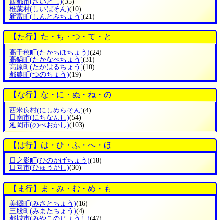
西都市
(さいとし)
(35)
椎葉村
(しいばそん)
(10)
新富町
(しんとみちょう)
(21)
【た行】た・ち・つ・て・と
高千穂町
(たかちほちょう)
(24)
高鍋町
(たかなべちょう)
(31)
高原町
(たかはるちょう)
(10)
都農町
(つのちょう)
(19)
【な行】な・に・ぬ・ね・の
西米良村
(にしめらそん)
(4)
日南市
(にちなんし)
(54)
延岡市
(のべおかし)
(103)
【は行】は・ひ・ふ・へ・ほ
日之影町
(ひのかげちょう)
(18)
日向市
(ひゅうがし)
(30)
【ま行】ま・み・む・め・も
美郷町
(みさとちょう)
(16)
三股町
(みまたちょう)
(4)
都城市
(みやこのじょうし)
(47)