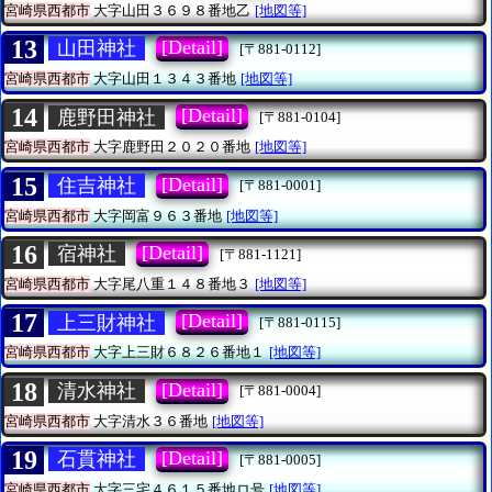
宮崎県西都市
大字山田３６９８番地乙
[地図等]
13
[Detail]
山田神社
[〒881-0112]
宮崎県西都市
大字山田１３４３番地
[地図等]
14
[Detail]
鹿野田神社
[〒881-0104]
宮崎県西都市
大字鹿野田２０２０番地
[地図等]
15
[Detail]
住吉神社
[〒881-0001]
宮崎県西都市
大字岡富９６３番地
[地図等]
16
[Detail]
宿神社
[〒881-1121]
宮崎県西都市
大字尾八重１４８番地３
[地図等]
17
[Detail]
上三財神社
[〒881-0115]
宮崎県西都市
大字上三財６８２６番地１
[地図等]
18
[Detail]
清水神社
[〒881-0004]
宮崎県西都市
大字清水３６番地
[地図等]
19
[Detail]
石貫神社
[〒881-0005]
宮崎県西都市
大字三宅４６１５番地ロ号
[地図等]