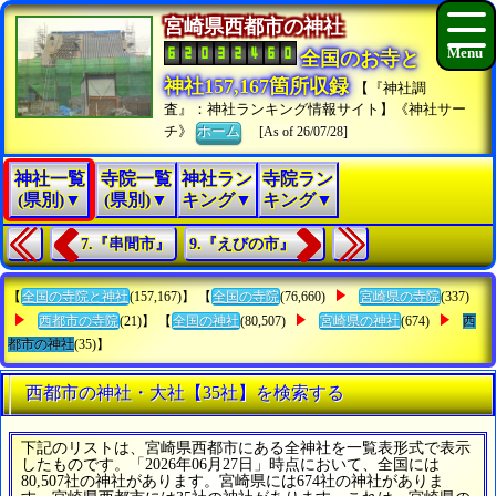
宮崎県西都市の神社
全国のお寺と
神社157,167箇所収録
【『神社調
査』：神社ランキング情報サイト】《神社サー
チ》
ホーム
[As of 26/07/28]
神社一覧
寺院一覧
神社ラン
寺院ラン
(県別)▼
(県別)▼
キング▼
キング▼
7.『串間市』
9.『えびの市』
【
全国の寺院と神社
(157,167)】 【
全国の寺院
(76,660)
宮崎県の寺院
(337)
西都市の寺院
(21)】 【
全国の神社
(80,507)
宮崎県の神社
(674)
西
都市の神社
(35)】
西都市の神社・大社【35社】を検索する
下記のリストは、宮崎県西都市にある全神社を一覧表形式で表示
したものです。「2026年06月27日」時点において、全国には
80,507社の神社があります。宮崎県には674社の神社がありま