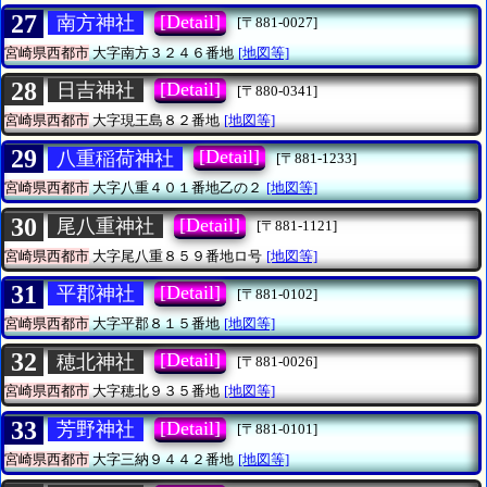
27
[Detail]
南方神社
[〒881-0027]
宮崎県西都市
大字南方３２４６番地
[地図等]
28
[Detail]
日吉神社
[〒880-0341]
宮崎県西都市
大字現王島８２番地
[地図等]
29
[Detail]
八重稲荷神社
[〒881-1233]
宮崎県西都市
大字八重４０１番地乙の２
[地図等]
30
[Detail]
尾八重神社
[〒881-1121]
宮崎県西都市
大字尾八重８５９番地ロ号
[地図等]
31
[Detail]
平郡神社
[〒881-0102]
宮崎県西都市
大字平郡８１５番地
[地図等]
32
[Detail]
穂北神社
[〒881-0026]
宮崎県西都市
大字穂北９３５番地
[地図等]
33
[Detail]
芳野神社
[〒881-0101]
宮崎県西都市
大字三納９４４２番地
[地図等]