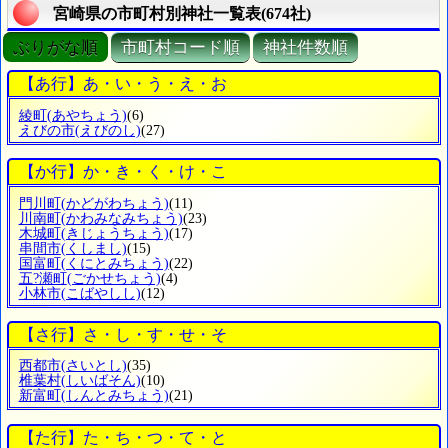
宮崎県の市町村別神社一覧表(674社)
ぶりがな順
市町村コード順
神社件数順
【あ行】あ・い・う・え・お
綾町
(あやちょう)
(6)
えびの市
(えびのし)
(27)
【か行】か・き・く・け・こ
門川町
(かどがわちょう)
(11)
川南町
(かわみなみちょう)
(23)
木城町
(きじょうちょう)
(17)
串間市
(くしまし)
(15)
国富町
(くにとみちょう)
(22)
五?瀬町
(ごかせちょう)
(4)
小林市
(こばやしし)
(12)
【さ行】さ・し・す・せ・そ
西都市
(さいとし)
(35)
椎葉村
(しいばそん)
(10)
新富町
(しんとみちょう)
(21)
【た行】た・ち・つ・て・と