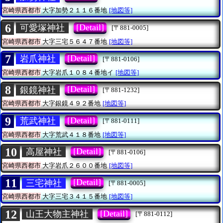
宮崎県西都市
大字加勢２１１６番地
[地図等]
6
[Detail]
可愛塚神社
[〒881-0005]
宮崎県西都市
大字三宅５６４７番地
[地図等]
7
[Detail]
岩爪神社
[〒881-0106]
宮崎県西都市
大字岩爪１０８４番地イ
[地図等]
8
[Detail]
銀鏡神社
[〒881-1232]
宮崎県西都市
大字銀鏡４９２番地
[地図等]
9
[Detail]
荒武神社
[〒881-0111]
宮崎県西都市
大字荒武４１８番地
[地図等]
10
[Detail]
高屋神社
[〒881-0106]
宮崎県西都市
大字岩爪２６００番地
[地図等]
11
[Detail]
三宅神社
[〒881-0005]
宮崎県西都市
大字三宅３４１５番地
[地図等]
12
[Detail]
山王大物主神社
[〒881-0112]