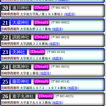
20
[Detail]
速川神社
[〒881-0027]
宮崎県西都市
大字南方字鳥ノ巣１８３番地２
[地図等]
21
[Detail]
大歳神社
[〒881-0002]
宮崎県西都市
大字黒生野３２７番地
[地図等]
22
[Detail]
調殿神社
[〒881-0023]
宮崎県西都市
大字調殿３２８番地
[地図等]
23
[Detail]
天神社
[〒881-0116]
宮崎県西都市
大字寒川１２８番地４
[地図等]
24
[Detail]
都萬神社
[〒881-0033]
宮崎県西都市
大字妻１番地
[地図等]
25
[Detail]
藤田神社
[〒881-0114]
宮崎県西都市
大字藤田１９７２・１９７４番地
[地図等]
26
[Detail]
童子丸神社
[〒881-0025]
宮崎県西都市
大字童子丸５８３番地
[地図等]