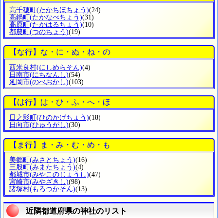
高千穂町
(たかちほちょう)
(24)
高鍋町
(たかなべちょう)
(31)
高原町
(たかはるちょう)
(10)
都農町
(つのちょう)
(19)
【な行】な・に・ぬ・ね・の
西米良村
(にしめらそん)
(4)
日南市
(にちなんし)
(54)
延岡市
(のべおかし)
(103)
【は行】は・ひ・ふ・へ・ほ
日之影町
(ひのかげちょう)
(18)
日向市
(ひゅうがし)
(30)
【ま行】ま・み・む・め・も
美郷町
(みさとちょう)
(16)
三股町
(みまたちょう)
(4)
都城市
(みやこのじょうし)
(47)
宮崎市
(みやざきし)
(98)
諸塚村
(もろつかそん)
(13)
近隣都道府県の神社のリスト