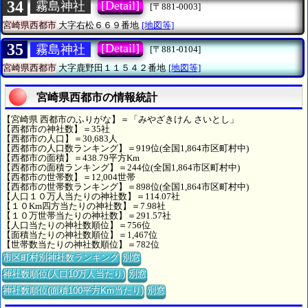
34
[Detail]
霧島神社
[〒881-0003]
宮崎県西都市
大字右松６６９番地
[地図等]
35
[Detail]
霧島神社
[〒881-0104]
宮崎県西都市
大字鹿野田１１５４２番地
[地図等]
宮崎県西都市の情報統計
【宮崎県 西都市のふりがな】＝「みやざきけん さいとし」
【西都市の神社数】＝35社
【西都市の人口】＝30,683人
【西都市の人口数ランキング】＝919位(全国1,864市区町村中)
【西都市の面積】＝438.79平方Km
【西都市の面積ランキング】＝244位(全国1,864市区町村中)
【西都市の世帯数】＝12,004世帯
【西都市の世帯数ランキング】＝898位(全国1,864市区町村中)
【人口１０万人当たりの神社数】＝114.07社
【１０Km四方当たりの神社数】＝7.98社
【１０万世帯当たりの神社数】＝291.57社
【人口当たりの神社数順位】＝756位
【面積当たりの神社数順位】＝1,467位
【世帯数当たりの神社数順位】＝782位
市区町村別神社数ランキング
別窓
神社数順位(人口10万人当たり)
別窓
神社数順位(面積100平方Km当たり)
別窓