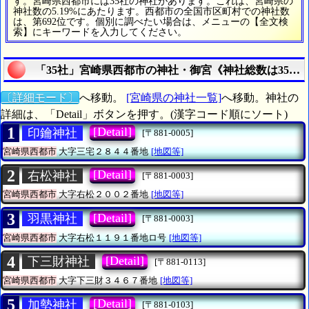
す。宮崎県西都市には35社の神社があります。これは、宮崎県の
神社数の5.19%にあたります。西都市の全国市区町村での神社数
は、第692位です。個別に調べたい場合は、メニューの【全文検
索】にキーワードを入力してください。
「35社」宮崎県西都市の神社・御宮《神社総数は35社
〔詳細モード〕
へ移動。
[宮崎県の神社一覧]
へ移動。神社の
詳細は、「Detail」ボタンを押す。(漢字コード順にソート)
1
[Detail]
印鑰神社
[〒881-0005]
宮崎県西都市
大字三宅２８４４番地
[地図等]
2
[Detail]
右松神社
[〒881-0003]
宮崎県西都市
大字右松２００２番地
[地図等]
3
[Detail]
羽黒神社
[〒881-0003]
宮崎県西都市
大字右松１１９１番地ロ号
[地図等]
4
[Detail]
下三財神社
[〒881-0113]
宮崎県西都市
大字下三財３４６７番地
[地図等]
5
[Detail]
加勢神社
[〒881-0103]