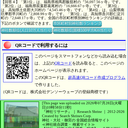
【回答４】「第1位」は、福島県相馬郡飯舘村の『56,097.56ヶ寺』です。
「第2位」は、福島県双葉郡葛尾村の『16,666.67ヶ寺』です。「第3位」
は、高知県土佐郡大川村の『4,545.46ヶ寺』です。「第4位」は、山梨県南
巨摩郡早川町の『2,808.99ヶ寺』です。「第5位」は、高知県吾川郡仁淀川
町の『2,648.17ヶ寺』です。全国の市区町村県別神社ランキングの詳細は、
下記のボタンで確認できます。
市区町村別神社数ランキング
神社数順位(人口10万人当たり)
神社数順位(面積100平方Km当たり)
QRコードで利用するには
このページをスマートフォンなどから読み込む場合
は、上記の
QRコード
を読み取ると、このページの
ホームページが表示されます。
このQRコードは、
超高速QRコード作成プログラム
で作りました。
（QRコードは、株式会社デンソーウェーブの登録商標です）
[This page was uploaded on 2026年07月28日(火曜
日)10時58分11秒]
『神社リサーチ』 ｜ Research Shrine
｜
2012-2026
Created by
Search Shrines Corp.
神社・大社・御宮の
全国総合情報サイト
≪神社統合調査・
検索サイト≫