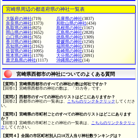
宮崎県周辺の都道府県の神社一覧表
大阪府の神社
(719)
兵庫県の神社
(3837)
奈良県の神社
(1373)
和歌山県の神社
(434)
鳥取県の神社
(825)
島根県の神社
(1167)
岡山県の神社
(1652)
広島県の神社
(2828)
山口県の神社
(765)
徳島県の神社
(1309)
香川県の神社
(801)
愛媛県の神社
(1250)
高知県の神社
(2162)
福岡県の神社
(3391)
佐賀県の神社
(1095)
長崎県の神社
(1314)
熊本県の神社
(1379)
大分県の神社
(2091)
鹿児島県の神社
(1117)
沖縄県の神社
(14)
宮崎県西都市の神社についてのよくある質問
【質問1】宮崎県西都市のすべての神社の数は何社ですか？
【回答1】宮崎県西都市の神社の数は、「35カ寺」です。
【質問2】西都市のすべての神社のリストはどこにありますか？
【回答2】西都市の神社の一覧表は、
こちらのリンクをクリック
してくださ
い。
【質問3】宮崎県の市町村ごとのすべての神社のリストはどこにあります
か？
【回答3】宮崎県の市町村ごとの神社の一覧表は、
こちらのリンクをクリッ
ク
してください。
【質問４】全国の市区町村別人口10万人当り神社数ランキングは？