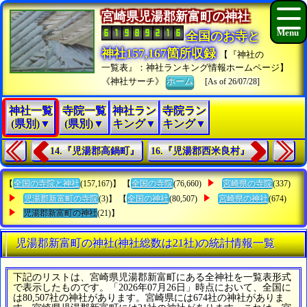
宮崎県児湯郡新富町の神社
全国のお寺と
神社157,167箇所収録
【『神社の
一覧表』：神社ランキング情報ホームページ】
《神社サーチ》
ホーム
[As of 26/07/28]
神社一覧
寺院一覧
神社ラン
寺院ラン
(県別)▼
(県別)▼
キング▼
キング▼
14.『児湯郡高鍋町』
16.『児湯郡西米良村』
【
全国の寺院と神社
(157,167)】 【
全国の寺院
(76,660)
宮崎県の寺院
(337)
児湯郡新富町の寺院
(3)】 【
全国の神社
(80,507)
宮崎県の神社
(674)
児湯郡新富町の神社
(21)】
児湯郡新富町の神社(神社総数は21社)の統計情報一覧
下記のリストは、宮崎県児湯郡新富町にある全神社を一覧表形式
で表示したものです。「2026年07月26日」時点において、全国に
は80,507社の神社があります。宮崎県には674社の神社がありま