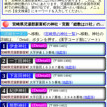
す。宮崎県児湯郡新富町には21社の神社があります。これは、宮
崎県の神社数の3.12%にあたります。児湯郡新富町の全国市区町
村での神社数は、第957位です。個別に調べたい場合は、メニュ
ーの【全文検索】にキーワードを入力してください。
宮崎県児湯郡新富町の神社・宮殿「総数は21社」の統
〔詳細モード〕
へ移動。
[宮崎県の神社一覧]
へ移動。神社の
詳細は、「Detail」ボタンを押す。(漢字コード順にソート)
1
[Detail]
伊倉神社
[〒889-1405]
宮崎県児湯郡新富町
大字伊倉１３番地
[地図等]
2
[Detail]
一丁田神社
[〒889-1406]
宮崎県児湯郡新富町
大字新田１６３６７番地
[地図等]
3
[Detail]
下富田神社
[〒889-1404]
宮崎県児湯郡新富町
大字下富田４５５番地
[地図等]
4
[Detail]
紀伊神社
[〒889-1401]
宮崎県児湯郡新富町
大字日置２９４７番地・２９４８番地
[地図等]
5
[Detail]
熊野神社
[〒889-1402]