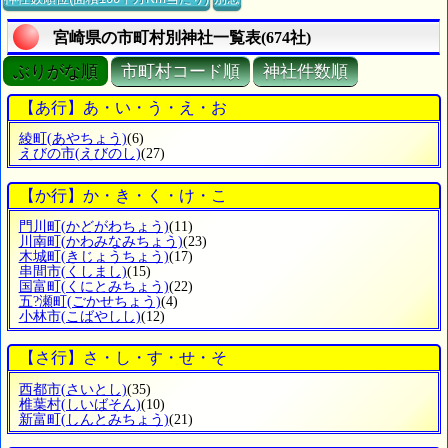
宮崎県の市町村別神社一覧表(674社)
ぶりがな順
市町村コード順
神社件数順
【あ行】あ・い・う・え・お
綾町
(あやちょう)
(6)
えびの市
(えびのし)
(27)
【か行】か・き・く・け・こ
門川町
(かどがわちょう)
(11)
川南町
(かわみなみちょう)
(23)
木城町
(きじょうちょう)
(17)
串間市
(くしまし)
(15)
国富町
(くにとみちょう)
(22)
五?瀬町
(ごかせちょう)
(4)
小林市
(こばやしし)
(12)
【さ行】さ・し・す・せ・そ
西都市
(さいとし)
(35)
椎葉村
(しいばそん)
(10)
新富町
(しんとみちょう)
(21)