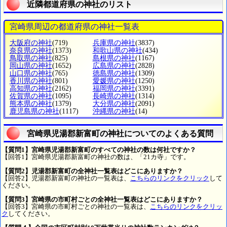
近隣都道府県の神社のリスト
宮崎県周辺の都道府県の神社一覧表
大阪府の神社
(719)
兵庫県の神社
(3837)
奈良県の神社
(1373)
和歌山県の神社
(434)
鳥取県の神社
(825)
島根県の神社
(1167)
岡山県の神社
(1652)
広島県の神社
(2828)
山口県の神社
(765)
徳島県の神社
(1309)
香川県の神社
(801)
愛媛県の神社
(1250)
高知県の神社
(2162)
福岡県の神社
(3391)
佐賀県の神社
(1095)
長崎県の神社
(1314)
熊本県の神社
(1379)
大分県の神社
(2091)
鹿児島県の神社
(1117)
沖縄県の神社
(14)
宮崎県児湯郡新富町の神社についてのよくある質問
【質問1】宮崎県児湯郡新富町のすべての神社の数は何社ですか？
【回答1】宮崎県児湯郡新富町の神社の数は、「21カ寺」です。
【質問2】児湯郡新富町の全神社一覧表はどこにありますか？
【回答2】児湯郡新富町の神社の一覧表は、
こちらのリンクをクリック
して
ください。
【質問3】宮崎県の市町村ごとの全神社一覧表はどこにありますか？
【回答3】宮崎県の市町村ごとの神社の一覧表は、
こちらのリンクをクリッ
ク
してください。