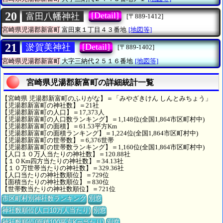
20
[Detail]
富田八幡神社
[〒889-1412]
宮崎県児湯郡新富町
富田東１丁目４３番地
[地図等]
21
[Detail]
淤賀美神社
[〒889-1402]
宮崎県児湯郡新富町
大字三納代２５１６番地
[地図等]
宮崎県児湯郡新富町の詳細統計一覧
【宮崎県 児湯郡新富町のふりがな】＝「みやざきけん しんとみちょう」
【児湯郡新富町の神社数】＝21社
【児湯郡新富町の人口】＝17,373人
【児湯郡新富町の人口数ランキング】＝1,148位(全国1,864市区町村中)
【児湯郡新富町の面積】＝61.53平方Km
【児湯郡新富町の面積ランキング】＝1,224位(全国1,864市区町村中)
【児湯郡新富町の世帯数】＝6,376世帯
【児湯郡新富町の世帯数ランキング】＝1,160位(全国1,864市区町村中)
【人口１０万人当たりの神社数】＝120.88社
【１０Km四方当たりの神社数】＝34.13社
【１０万世帯当たりの神社数】＝329.36社
【人口当たりの神社数順位】＝729位
【面積当たりの神社数順位】＝830位
【世帯数当たりの神社数順位】＝721位
市区町村別神社数ランキング
別窓
神社数順位(人口10万人当たり)
別窓
神社数順位(面積100平方Km当たり)
別窓