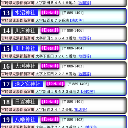
宮崎県児湯郡新富町
大字新田５４６１番地２
[地図等]
13
[Detail]
水沼神社
[〒889-1401]
宮崎県児湯郡新富町
大字日置６７９番地
[地図等]
14
[Detail]
川床神社
[〒889-1406]
宮崎県児湯郡新富町
大字新田１６６４３番地
[地図等]
15
[Detail]
川上神社
[〒889-1404]
宮崎県児湯郡新富町
大字下富田３２６１番地
[地図等]
16
[Detail]
大渕神社
[〒889-1403]
宮崎県児湯郡新富町
大字上富田２２３８番地
[地図等]
17
[Detail]
湯之宮神社
[〒889-1406]
宮崎県児湯郡新富町
大字新田１８６３３番地２
[地図等]
18
[Detail]
日置神社
[〒889-1401]
宮崎県児湯郡新富町
大字日置３４４２番地
[地図等]
19
[Detail]
八幡神社
[〒889-1402]
宮崎県児湯郡新富町
大字三納代２４４３番地ノ１
[地図等]