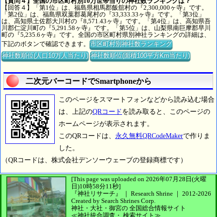
【質問４】全国の市区町村別10万世帯当りの神社数ランキングは？
【回答４】「第1位」は、福島県相馬郡飯舘村の『2,300,000ヶ寺』です。
「第2位」は、福島県双葉郡葛尾村の『33,333.33ヶ寺』です。「第3位」
は、高知県土佐郡大川村の『8,571.43ヶ寺』です。「第4位」は、高知県吾
川郡仁淀川町の『5,291.58ヶ寺』です。「第5位」は、山梨県南巨摩郡早川
町の『5,235.6ヶ寺』です。全国の市区町村県別神社ランキングの詳細は、
下記のボタンで確認できます。
市区町村別神社数ランキング
神社数順位(人口10万人当たり)
神社数順位(面積100平方Km当たり)
二次元バーコードでSmartphoneから
このページをスマートフォンなどから読み込む場合
は、上記の
QRコード
を読み取ると、このページの
ホームページが表示されます。
このQRコードは、
永久無料QRCodeMaker
で作りま
した。
（QRコードは、株式会社デンソーウェーブの登録商標です）
[This page was uploaded on 2026年07月28日(火曜
日)10時58分11秒]
『神社リサーチ』 ｜ Research Shrine
｜
2012-2026
Created by
Search Shrines Corp.
神社・大社・御宮の
全国総合情報サイト
≪神社統合調査・
検索サイト≫