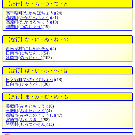
【た行】た・ち・つ・て・と
高千穂町
(たかちほちょう)
(24)
高鍋町
(たかなべちょう)
(31)
高原町
(たかはるちょう)
(10)
都農町
(つのちょう)
(19)
【な行】な・に・ぬ・ね・の
西米良村
(にしめらそん)
(4)
日南市
(にちなんし)
(54)
延岡市
(のべおかし)
(103)
【は行】は・ひ・ふ・へ・ほ
日之影町
(ひのかげちょう)
(18)
日向市
(ひゅうがし)
(30)
【ま行】ま・み・む・め・も
美郷町
(みさとちょう)
(16)
三股町
(みまたちょう)
(4)
都城市
(みやこのじょうし)
(47)
宮崎市
(みやざきし)
(98)
諸塚村
(もろつかそん)
(13)