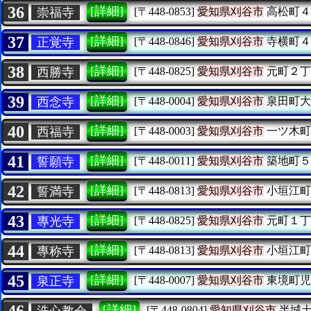
36
[詳細]
崇福寺
[〒448-0853]
愛知県刈谷市
高松町４
37
[詳細]
正覚寺
[〒448-0846]
愛知県刈谷市
寺横町４
38
[詳細]
西勝寺
[〒448-0825]
愛知県刈谷市
元町２丁
39
[詳細]
西念寺
[〒448-0004]
愛知県刈谷市
泉田町大
40
[詳細]
西福寺
[〒448-0003]
愛知県刈谷市
一ツ木町
41
[詳細]
誓願寺
[〒448-0011]
愛知県刈谷市
築地町５
42
[詳細]
誓満寺
[〒448-0813]
愛知県刈谷市
小垣江町
43
[詳細]
專光寺
[〒448-0825]
愛知県刈谷市
元町１丁
44
[詳細]
專称寺
[〒448-0813]
愛知県刈谷市
小垣江町
45
[詳細]
泉正寺
[〒448-0007]
愛知県刈谷市
東境町児
46
[詳細]
洗心教会
[〒448-0804]
愛知県刈谷市
半城土