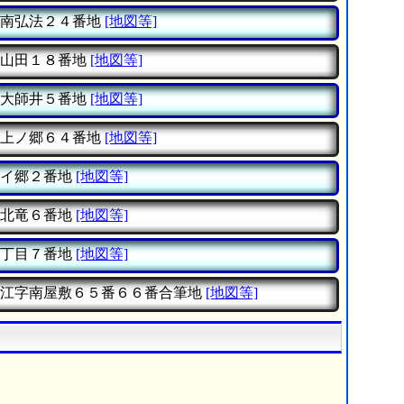
南弘法２４番地
[地図等]
山田１８番地
[地図等]
大師井５番地
[地図等]
上ノ郷６４番地
[地図等]
イ郷２番地
[地図等]
北竜６番地
[地図等]
丁目７番地
[地図等]
江字南屋敷６５番６６番合筆地
[地図等]