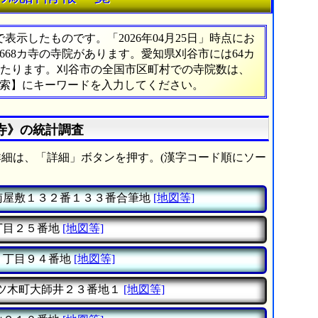
示したものです。「2026年04月25日」時点にお
,668カ寺の寺院があります。愛知県刈谷市には64カ
にあたります。刈谷市の全国市区町村での寺院数は、
検索】にキーワードを入力してください。
カ寺》の統計調査
細は、「詳細」ボタンを押す。(漢字コード順にソー
南屋敷１３２番１３３番合筆地
[地図等]
丁目２５番地
[地図等]
２丁目９４番地
[地図等]
ツ木町大師井２３番地１
[地図等]