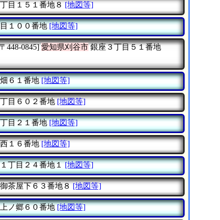
丁目１５１番地８
[地図等]
目１００番地
[地図等]
[〒448-0845]
愛知県刈谷市
銀座３丁目５１番地
畑６１番地
[地図等]
丁目６０２番地
[地図等]
丁目２１番地
[地図等]
西１６番地
[地図等]
１丁目２４番地１
[地図等]
御茶屋下６３番地８
[地図等]
上ノ郷６０番地
[地図等]