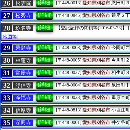
26
[詳細]
松雲院
[〒448-0013]
愛知県刈谷市
恩田町３
27
[詳細]
松秀寺
[〒448-0845]
愛知県刈谷市
銀座２丁
28
[詳細]
称名寺
【登記記録の閉鎖等(2016-03-23)】
[地図等]
29
[詳細]
乗願寺
[〒448-0008]
愛知県刈谷市
今岡町西
30
[詳細]
乘蓮寺
[〒448-0005]
愛知県刈谷市
今川町２
31
[詳細]
常慶寺
[〒448-0027]
愛知県刈谷市
相生町３
32
[詳細]
浄信寺
[〒448-0004]
愛知県刈谷市
泉田町中
33
[詳細]
浄福寺
[〒448-0023]
愛知県刈谷市
重原本町
34
[詳細]
信厚寺
[〒448-0813]
愛知県刈谷市
小垣江町
35
[詳細]
深興寺
[〒448-0001]
愛知県刈谷市
井ケ谷町