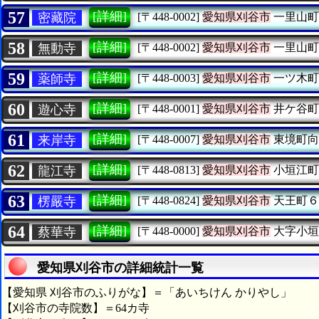
57
[詳細]
密藏院
[〒448-0002]
愛知県刈谷市
一里山町
58
[詳細]
無動寺
[〒448-0002]
愛知県刈谷市
一里山町
59
[詳細]
薬師寺
[〒448-0003]
愛知県刈谷市
一ツ木町
60
[詳細]
遊心寺
[〒448-0001]
愛知県刈谷市
井ケ谷町
61
[詳細]
来岸寺
[〒448-0007]
愛知県刈谷市
東境町向
62
[詳細]
龍江寺
[〒448-0813]
愛知県刈谷市
小垣江町
63
[詳細]
楞嚴寺
[〒448-0824]
愛知県刈谷市
天王町６
64
[詳細]
蔡華寺
[〒448-0000]
愛知県刈谷市
大字小垣
愛知県刈谷市の詳細統計一覧
【愛知県 刈谷市のふりがな】＝「あいちけん かりやし」
【刈谷市の寺院数】＝64カ寺