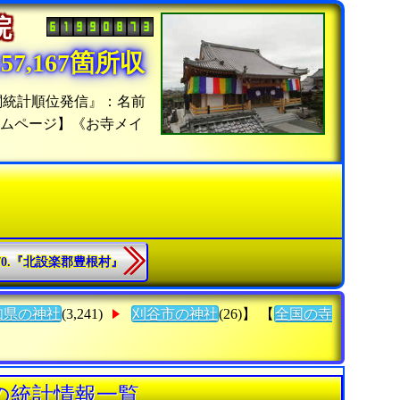
寺院
7,167箇所収
閣統計順位発信』：名前
ムページ】《お寺メイ
70.『北設楽郡豊根村』
知県の神社
(3,241)
刈谷市の神社
(26)】 【
全国の寺
の統計情報一覧