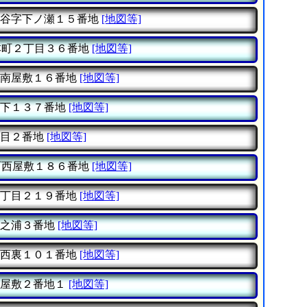
谷字下ノ瀬１５番地
[地図等]
町２丁目３６番地
[地図等]
南屋敷１６番地
[地図等]
下１３７番地
[地図等]
目２番地
[地図等]
西屋敷１８６番地
[地図等]
丁目２１９番地
[地図等]
之浦３番地
[地図等]
西裏１０１番地
[地図等]
屋敷２番地１
[地図等]