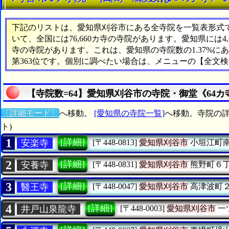
下記のリストは、愛知県刈谷市にある全寺院を一覧表形式で表
いて、全国には76,660カ寺の寺院があります。愛知県には4
寺の寺院があります。これは、愛知県の寺院数の1.37%
第363位です。個別に調べたい場合は、メニューの【全文
【寺院数=64】愛知県刈谷市の寺院・御堂《64
〔詳細モード〕
へ移動。
[愛知県の寺院一覧]
へ移動。寺院の詳
ト)
1
[詳細]
安楽寺
[〒448-0813]
愛知県刈谷市
小垣江町
2
[詳細]
安養寺
[〒448-0831]
愛知県刈谷市
熊野町６
3
[詳細]
醫王寺
[〒448-0047]
愛知県刈谷市
高津波町
4
[詳細]
井戸山泉龍寺
[〒448-0003]
愛知県刈谷市
一