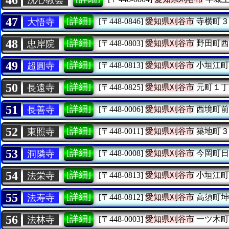
47
[詳細]
大悟寺
[〒448-0846]
愛知県刈谷市
寺横町３
48
[詳細]
忠岸院
[〒448-0803]
愛知県刈谷市
野田町西
49
[詳細]
超圓寺
[〒448-0813]
愛知県刈谷市
小垣江町
50
[詳細]
長遠寺
[〒448-0825]
愛知県刈谷市
元町１丁
51
[詳細]
長善寺
[〒448-0006]
愛知県刈谷市
西境町前
52
[詳細]
東照寺
[〒448-0011]
愛知県刈谷市
築地町３
53
[詳細]
洞隣寺
[〒448-0008]
愛知県刈谷市
今岡町日
54
[詳細]
法栄寺
[〒448-0813]
愛知県刈谷市
小垣江町
55
[詳細]
法寿寺
[〒448-0812]
愛知県刈谷市
高須町坤
56
[詳細]
法林寺
[〒448-0003]
愛知県刈谷市
一ツ木町