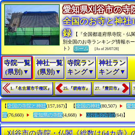
愛知県刈谷市の
全国のお寺と神社15
録
【『全国都道府県寺院・仏
別全国のお寺ランキング情報ホー
ト》
ホーム
[As of 26/07/28]
寺院一覧
神社一覧
寺院ラン
神社ラン
(県別)▼
(県別)▼
キング▼
キング▼
1.『名古屋市千種区』
25.『碧南市』
27.『豊田市』
【
全国の寺院と神社
(157,167)】 【
全国の神社
(80,507)
愛
院
(76,660)
愛知県の寺院
(4,668)
刈谷市の寺院
(64)】
刈谷市の寺院・仏閣《総数は64カ寺》