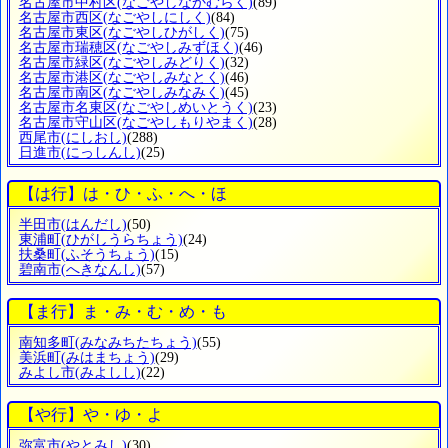
名古屋市中村区
(なごやしなかむらく)
(89)
名古屋市西区
(なごやしにしく)
(84)
名古屋市東区
(なごやしひがしく)
(75)
名古屋市瑞穂区
(なごやしみずほく)
(46)
名古屋市緑区
(なごやしみどりく)
(32)
名古屋市港区
(なごやしみなとく)
(46)
名古屋市南区
(なごやしみなみく)
(45)
名古屋市名東区
(なごやしめいとうく)
(23)
名古屋市守山区
(なごやしもりやまく)
(28)
西尾市
(にしおし)
(288)
日進市
(にっしんし)
(25)
【は行】は・ひ・ふ・へ・ほ
半田市
(はんだし)
(50)
東浦町
(ひがしうらちょう)
(24)
扶桑町
(ふそうちょう)
(15)
碧南市
(へきなんし)
(57)
【ま行】ま・み・む・め・も
南知多町
(みなみちたちょう)
(55)
美浜町
(みはまちょう)
(29)
みよし市
(みよしし)
(22)
【や行】や・ゆ・よ
弥富市
(やとみし)
(30)