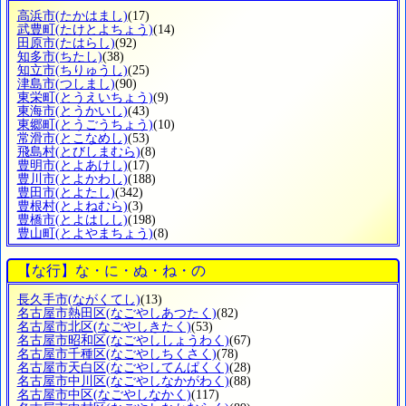
高浜市
(たかはまし)
(17)
武豊町
(たけとよちょう)
(14)
田原市
(たはらし)
(92)
知多市
(ちたし)
(38)
知立市
(ちりゅうし)
(25)
津島市
(つしまし)
(90)
東栄町
(とうえいちょう)
(9)
東海市
(とうかいし)
(43)
東郷町
(とうごうちょう)
(10)
常滑市
(とこなめし)
(53)
飛島村
(とびしまむら)
(8)
豊明市
(とよあけし)
(17)
豊川市
(とよかわし)
(188)
豊田市
(とよたし)
(342)
豊根村
(とよねむら)
(3)
豊橋市
(とよはしし)
(198)
豊山町
(とよやまちょう)
(8)
【な行】な・に・ぬ・ね・の
長久手市
(ながくてし)
(13)
名古屋市熱田区
(なごやしあつたく)
(82)
名古屋市北区
(なごやしきたく)
(53)
名古屋市昭和区
(なごやししょうわく)
(67)
名古屋市千種区
(なごやしちくさく)
(78)
名古屋市天白区
(なごやしてんぱくく)
(28)
名古屋市中川区
(なごやしなかがわく)
(88)
名古屋市中区
(なごやしなかく)
(117)