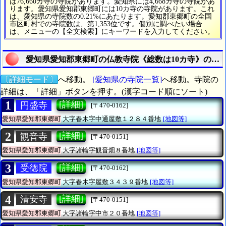
は76,660カ寺の寺院があります。愛知県には4,668カ寺の寺院があ
ります。愛知県愛知郡東郷町には10カ寺の寺院があります。これ
は、愛知県の寺院数の0.21%にあたります。愛知郡東郷町の全国
市区町村での寺院数は、第1,353位です。個別に調べたい場合
は、メニューの【全文検索】にキーワードを入力してください。
愛知県愛知郡東郷町の仏教寺院《総数は10カ寺》の一
〔詳細モード〕
へ移動。
[愛知県の寺院一覧]
へ移動。寺院の
詳細は、「詳細」ボタンを押す。(漢字コード順にソート)
1
[詳細]
円盛寺
[〒470-0162]
愛知県愛知郡東郷町
大字春木字中通屋敷１２８４番地
[地図等]
2
[詳細]
観音寺
[〒470-0151]
愛知県愛知郡東郷町
大字諸輪字観音畑８番地
[地図等]
3
[詳細]
受徳院
[〒470-0162]
愛知県愛知郡東郷町
大字春木字屋敷３４３９番地
[地図等]
4
[詳細]
清安寺
[〒470-0151]
愛知県愛知郡東郷町
大字諸輪字中市２０番地
[地図等]