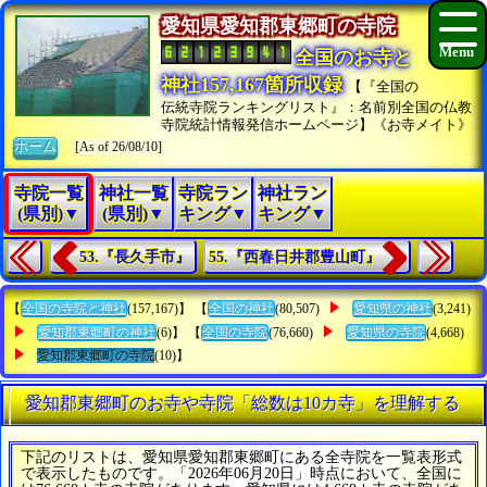
愛知県愛知郡東郷町の寺院
全国のお寺と
神社157,167箇所収録
【『全国の
伝統寺院ランキングリスト』：名前別全国の仏教
寺院統計情報発信ホームページ】《お寺メイト》
ホーム
[As of 26/08/10]
寺院一覧
神社一覧
寺院ラン
神社ラン
(県別)▼
(県別)▼
キング▼
キング▼
53.『長久手市』
55.『西春日井郡豊山町』
【
全国の寺院と神社
(157,167)】 【
全国の神社
(80,507)
愛知県の神社
(3,241)
愛知郡東郷町の神社
(6)】 【
全国の寺院
(76,660)
愛知県の寺院
(4,668)
愛知郡東郷町の寺院
(10)】
愛知郡東郷町のお寺や寺院「総数は10カ寺」を理解する
下記のリストは、愛知県愛知郡東郷町にある全寺院を一覧表形式
で表示したものです。「2026年06月20日」時点において、全国に