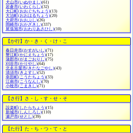
犬山市
(いぬやまし)
(61)
岩倉市
(いわくらし)
(32)
大口町
(おおぐちちょう)
(13)
大治町
(おおはるちょう)
(20)
大府市
(おおぶし)
(26)
岡崎市
(おかざきし)
(337)
尾張旭市
(おわりあさひし)
(10)
【か行】か・き・く・け・こ
春日井市
(かすがいし)
(71)
蟹江町
(かにえちょう)
(17)
蒲郡市
(がまごおりし)
(75)
刈谷市
(かりやし)
(64)
北名古屋市
(きたなごやし)
(43)
清須市
(きよすし)
(52)
幸田町
(こうたちょう)
(33)
江南市
(こうなんし)
(70)
小牧市
(こまきし)
(71)
【さ行】さ・し・す・せ・そ
設楽町
(したらちょう)
(15)
新城市
(しんしろし)
(110)
瀬戸市
(せとし)
(39)
【た行】た・ち・つ・て・と