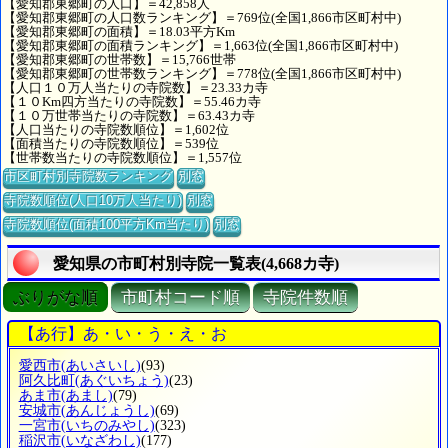
【愛知郡東郷町の人口】＝42,858人
【愛知郡東郷町の人口数ランキング】＝769位(全国1,866市区町村中)
【愛知郡東郷町の面積】＝18.03平方Km
【愛知郡東郷町の面積ランキング】＝1,663位(全国1,866市区町村中)
【愛知郡東郷町の世帯数】＝15,766世帯
【愛知郡東郷町の世帯数ランキング】＝778位(全国1,866市区町村中)
【人口１０万人当たりの寺院数】＝23.33カ寺
【１０Km四方当たりの寺院数】＝55.46カ寺
【１０万世帯当たりの寺院数】＝63.43カ寺
【人口当たりの寺院数順位】＝1,602位
【面積当たりの寺院数順位】＝539位
【世帯数当たりの寺院数順位】＝1,557位
市区町村別寺院数ランキング
別窓
寺院数順位(人口10万人当たり)
別窓
寺院数順位(面積100平方Km当たり)
別窓
愛知県の市町村別寺院一覧表(4,668カ寺)
ぶりがな順
市町村コード順
寺院件数順
【あ行】あ・い・う・え・お
愛西市
(あいさいし)
(93)
阿久比町
(あぐいちょう)
(23)
あま市
(あまし)
(79)
安城市
(あんじょうし)
(69)
一宮市
(いちのみやし)
(323)
稲沢市
(いなざわし)
(177)