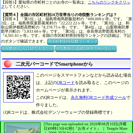
【回答3】愛知県の市町村ごとのお寺の一覧表は、
こちらのリンクをクリッ
ク
してください。
【質問４】全国の市区町村別10万世帯当りの寺院数ランキングは？
【回答４】「第1位」は、福島県相馬郡飯舘村の『600,000ヶ寺』です。「第
2位」は、福島県双葉郡葛尾村の『22,222.22ヶ寺』です。「第3位」は、和
歌山県伊都郡高野町の『8,378.75ヶ寺』です。「第4位」は、山梨県南巨摩
郡早川町の『5,933.68ヶ寺』です。「第5位」は、奈良県吉野郡黒滝村の
『4,501.61ヶ寺』です。全国の市区町村県別寺院ランキングの詳細は、下記
のボタンで確認できます。
市区町村別寺院数ランキング
寺院数順位(人口10万人当たり)
寺院数順位(面積100平方Km当たり)
二次元バーコードでSmartphoneから
このページをスマートフォンなどから読み込む場合
は、上記の
QRコード
を読み取ると、このページの
ホームページが表示されます。
このQRコードは、
永久無料QRコード作成ツール
で
作りました。
（QRコードは、株式会社デンソーウェーブの登録商標です）
[This page was uploaded on 2026年08月10日(月曜
日)09時13分42秒]
『お寺メイト』 ｜ Temple Mate
｜
2006-2026
It's fun to see
the shrines and temples.