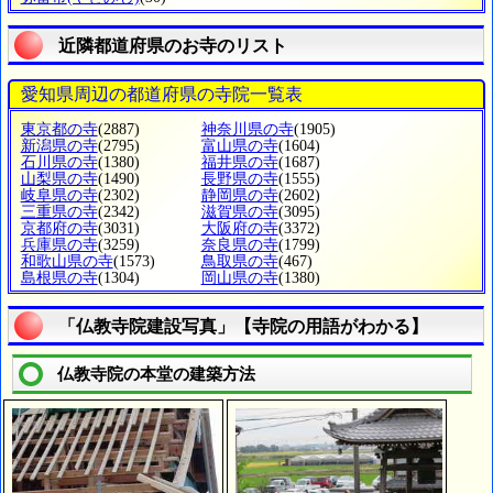
近隣都道府県のお寺のリスト
愛知県周辺の都道府県の寺院一覧表
東京都の寺
(2887)
神奈川県の寺
(1905)
新潟県の寺
(2795)
富山県の寺
(1604)
石川県の寺
(1380)
福井県の寺
(1687)
山梨県の寺
(1490)
長野県の寺
(1555)
岐阜県の寺
(2302)
静岡県の寺
(2602)
三重県の寺
(2342)
滋賀県の寺
(3095)
京都府の寺
(3031)
大阪府の寺
(3372)
兵庫県の寺
(3259)
奈良県の寺
(1799)
和歌山県の寺
(1573)
鳥取県の寺
(467)
島根県の寺
(1304)
岡山県の寺
(1380)
「仏教寺院建設写真」【寺院の用語がわかる】
仏教寺院の本堂の建築方法