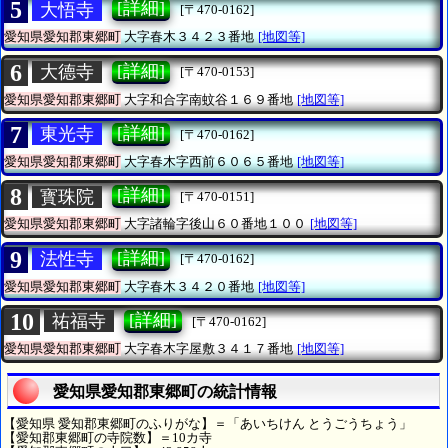
5
[詳細]
大悟寺
[〒470-0162]
愛知県愛知郡東郷町
大字春木３４２３番地
[地図等]
6
[詳細]
大德寺
[〒470-0153]
愛知県愛知郡東郷町
大字和合字南蚊谷１６９番地
[地図等]
7
[詳細]
東光寺
[〒470-0162]
愛知県愛知郡東郷町
大字春木字西前６０６５番地
[地図等]
8
[詳細]
寳珠院
[〒470-0151]
愛知県愛知郡東郷町
大字諸輪字後山６０番地１００
[地図等]
9
[詳細]
法性寺
[〒470-0162]
愛知県愛知郡東郷町
大字春木３４２０番地
[地図等]
10
[詳細]
祐福寺
[〒470-0162]
愛知県愛知郡東郷町
大字春木字屋敷３４１７番地
[地図等]
愛知県愛知郡東郷町の統計情報
【愛知県 愛知郡東郷町のふりがな】＝「あいちけん とうごうちょう」
【愛知郡東郷町の寺院数】＝10カ寺