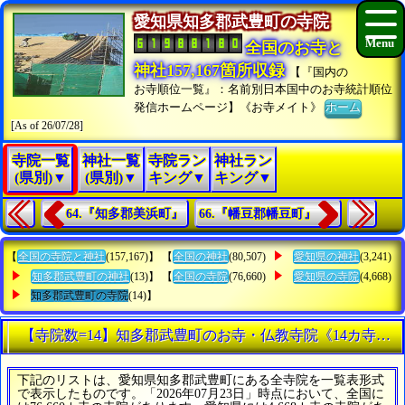
愛知県知多郡武豊町の寺院
全国のお寺と
神社157,167箇所収録
【『国内の
お寺順位一覧』：名前別日本国中のお寺統計順位
発信ホームページ】《お寺メイト》
ホーム
[As of 26/07/28]
寺院一覧
神社一覧
寺院ラン
神社ラン
(県別)▼
(県別)▼
キング▼
キング▼
64.『知多郡美浜町』
66.『幡豆郡幡豆町』
【
全国の寺院と神社
(157,167)】 【
全国の神社
(80,507)
愛知県の神社
(3,241)
知多郡武豊町の神社
(13)】 【
全国の寺院
(76,660)
愛知県の寺院
(4,668)
知多郡武豊町の寺院
(14)】
【寺院数=14】知多郡武豊町のお寺・仏教寺院《14カ寺》
下記のリストは、愛知県知多郡武豊町にある全寺院を一覧表形式
で表示したものです。「2026年07月23日」時点において、全国に