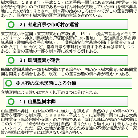
樹木葬は、１９９９年（平成１１）に岩手県一関市にある大慈山祥雲寺（臨
済宗妙心寺派）のご住職である千坂げん峰氏が荒廃していた里山を樹木葬墓
地にしたのが始まりとされ、樹木葬の始めのころはすべてがこの運営形態で
あった。現在でも樹木葬の運営形態の主流を占めている。
２）都道府県や市町村が運営
東京都立小平霊園（東京都東村山市萩山町1-16-1）、横浜市営墓地メモリア
ルグリーン（神奈川県横浜市戸塚区俣野町1367番地1）、愛知県長久手市卯
塚墓園（愛知県長久手市卯塚）、千葉県浦安市営墓地公園(千葉県浦安市日
の出八丁目1番1号)など、都道府県や市町村が運営する樹木葬は増加しつつ
ある。公営の墓地の一部を樹木葬に改修する例もある。
３）民間霊園が運営
民間の霊園墓地の一部を樹木葬にする場合や、初めから樹木葬専用の民間霊
園を開発する場合もある。現在、この運営形態の樹木葬が増えつつある。
樹木葬の立地形態による分類
立地形態による違いは大きく以下の３つに分けられる。
１）山里型樹木葬
山里型樹木葬は、山や里の樹木に極力手を加えず、自然のままの樹木の下に
遺骨を埋葬する樹木葬。１９９９年（平成１１）に岩手県一関市にある大慈
山祥雲寺（臨済宗妙心寺派）のご住職である千坂げん峰氏が始めた樹木葬は
このタイプ。「命が終わった後は自然に還りたい」と願う人には最もふさわ
しいタイプ。ただ、広い土地が必要となるため交通の不便な場所が多く、家
族が頻繁に参拝するには適さない場合が多い。