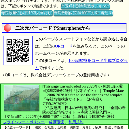
県大津市の『441ヶ寺』です。全国の市区町村県別寺院ランキングの詳細
は、下記のボタンで確認できます。
市区町村別寺院数ランキング
寺院数順位(人口10万人当たり)
寺院数順位(面積100平方Km当たり)
二次元バーコードでSmartphoneから
このページをスマートフォンなどから読み込む場合
は、上記の
QRコード
を読み取ると、このページの
ホームページが表示されます。
このQRコードは、
100%無料QRコード生成プログラ
ム
で作りました。
（QRコードは、株式会社デンソーウェーブの登録商標です）
[This page was uploaded on 2026年07月28日(火曜
日)08時26分25秒]
『お寺メイト』 ｜ Temple Mate
｜
2006-2026
It's fun to see
the shrines and temples.
「寺社情報検索サイト」
《お寺巡り・
寺院仏閣探索》
【仏教建築・日本の伝統建築の研究】
「全国の寺
院の総合情報サイト ～寺院仏閣超入門～」
【更新日時：2026年(令和08年)07月25日（土曜日）14時07分46秒】
プライバシー・ポリシー
、
稼働環境
、
利用規約
【仏教キーワード】：法施，合祀墓，合葬墓，納骨堂，月命日，宗派，墓誌，寺院墓