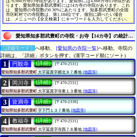
は76,660カ寺の寺院があります。愛知県には4,668カ寺の寺院があ
ります。愛知県知多郡武豊町には14カ寺の寺院があります。これ
は、愛知県の寺院数の0.30%にあたります。知多郡武豊町の全国
市区町村での寺院数は、第1,184位です。個別に調べたい場合
は、メニューの【全文検索】にキーワードを入力してください。
愛知県知多郡武豊町の寺院・お寺【14カ寺】の統計情
〔詳細モード〕
へ移動。
[愛知県の寺院一覧]
へ移動。寺院の
詳細は、「詳細」ボタンを押す。(漢字コード順にソート)
1
[詳細]
円観寺
[〒470-2531]
愛知県知多郡武豊町
大字冨貴字郷北９７番地
[地図等]
2
[詳細]
岡川寺
[〒470-2531]
愛知県知多郡武豊町
大字冨貴字寺東１３番地
[地図等]
3
[詳細]
皆満寺
[〒470-2339]
愛知県知多郡武豊町
字下門１３７番地
[地図等]
4
[詳細]
教福寺
[〒470-2531]
愛知県知多郡武豊町
大字冨貴字寺西７８番地
[地図等]