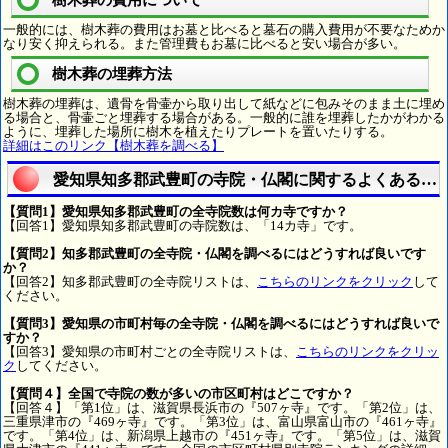
一般的には、樹木葬の費用はお墓と比べると墓石の購入費用が不要なためか
なり安く抑えられる。また管理費もお墓に比べると安い場合が多い。
樹木葬の埋葬方法
樹木葬の埋葬は、遺骨を骨壷から取り出して紙などに包みそのまま土に埋め
る場合と、骨壷ごと埋葬する場合がある。一般的に誰を埋葬したかがわかる
ように、埋葬した場所に樹木を植えたりプレートを置いたりする。
詳細はこのリンク【樹木葬を調べる】
愛知県知多郡武豊町の寺院・仏閣に関するよくある質
【質問1】愛知県知多郡武豊町の全寺院数は何カ寺ですか？
【回答1】愛知県知多郡武豊町の寺院数は、「14カ寺」です。
【質問2】知多郡武豊町の全寺院・仏閣を調べるにはどうすれば良いです
か？
【回答2】知多郡武豊町の全寺院リストは、
こちらのリンクをクリック
して
ください。
【質問3】愛知県の市町村毎の全寺院・仏閣を調べるにはどうすれば良いで
すか？
【回答3】愛知県の市町村ごとの全寺院リストは、
こちらのリンクをクリッ
ク
してください。
【質問４】全国で寺院の数が多いの市区町村はどこですか？
【回答４】「第1位」は、滋賀県長浜市の『507ヶ寺』です。「第2位」は、
三重県津市の『469ヶ寺』です。「第3位」は、富山県富山市の『461ヶ寺』
です。「第4位」は、新潟県上越市の『451ヶ寺』です。「第5位」は、滋賀