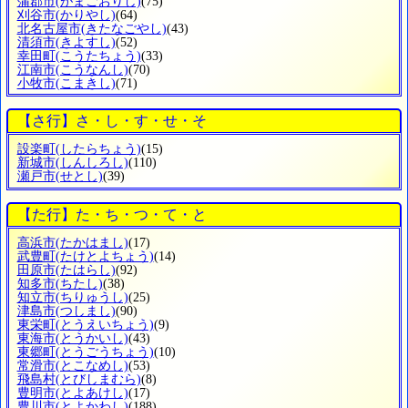
蒲郡市
(がまごおりし)
(75)
刈谷市
(かりやし)
(64)
北名古屋市
(きたなごやし)
(43)
清須市
(きよすし)
(52)
幸田町
(こうたちょう)
(33)
江南市
(こうなんし)
(70)
小牧市
(こまきし)
(71)
【さ行】さ・し・す・せ・そ
設楽町
(したらちょう)
(15)
新城市
(しんしろし)
(110)
瀬戸市
(せとし)
(39)
【た行】た・ち・つ・て・と
高浜市
(たかはまし)
(17)
武豊町
(たけとよちょう)
(14)
田原市
(たはらし)
(92)
知多市
(ちたし)
(38)
知立市
(ちりゅうし)
(25)
津島市
(つしまし)
(90)
東栄町
(とうえいちょう)
(9)
東海市
(とうかいし)
(43)
東郷町
(とうごうちょう)
(10)
常滑市
(とこなめし)
(53)
飛島村
(とびしまむら)
(8)
豊明市
(とよあけし)
(17)
豊川市
(とよかわし)
(188)