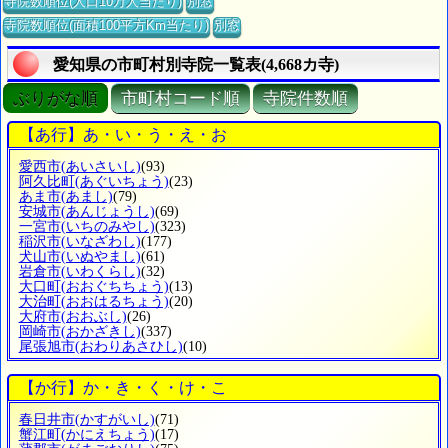
寺院数順位(人口10万人当たり)
別窓
寺院数順位(面積100平方Km当たり)
別窓
愛知県の市町村別寺院一覧表(4,668カ寺)
ぶりがな順
市町村コード順
寺院件数順
【あ行】あ・い・う・え・お
愛西市
(あいさいし)
(93)
阿久比町
(あぐいちょう)
(23)
あま市
(あまし)
(79)
安城市
(あんじょうし)
(69)
一宮市
(いちのみやし)
(323)
稲沢市
(いなざわし)
(177)
犬山市
(いぬやまし)
(61)
岩倉市
(いわくらし)
(32)
大口町
(おおぐちちょう)
(13)
大治町
(おおはるちょう)
(20)
大府市
(おおぶし)
(26)
岡崎市
(おかざきし)
(337)
尾張旭市
(おわりあさひし)
(10)
【か行】か・き・く・け・こ
春日井市
(かすがいし)
(71)
蟹江町
(かにえちょう)
(17)