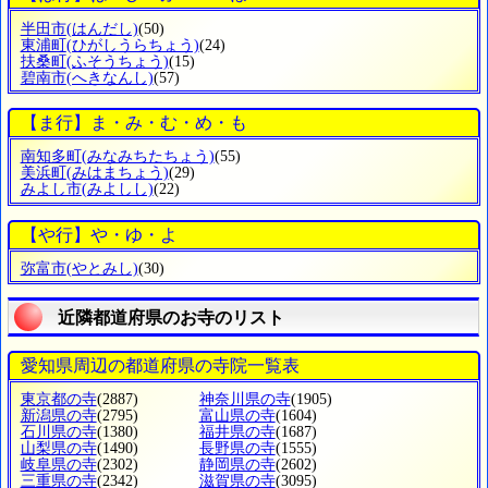
半田市
(はんだし)
(50)
東浦町
(ひがしうらちょう)
(24)
扶桑町
(ふそうちょう)
(15)
碧南市
(へきなんし)
(57)
【ま行】ま・み・む・め・も
南知多町
(みなみちたちょう)
(55)
美浜町
(みはまちょう)
(29)
みよし市
(みよしし)
(22)
【や行】や・ゆ・よ
弥富市
(やとみし)
(30)
近隣都道府県のお寺のリスト
愛知県周辺の都道府県の寺院一覧表
東京都の寺
(2887)
神奈川県の寺
(1905)
新潟県の寺
(2795)
富山県の寺
(1604)
石川県の寺
(1380)
福井県の寺
(1687)
山梨県の寺
(1490)
長野県の寺
(1555)
岐阜県の寺
(2302)
静岡県の寺
(2602)
三重県の寺
(2342)
滋賀県の寺
(3095)