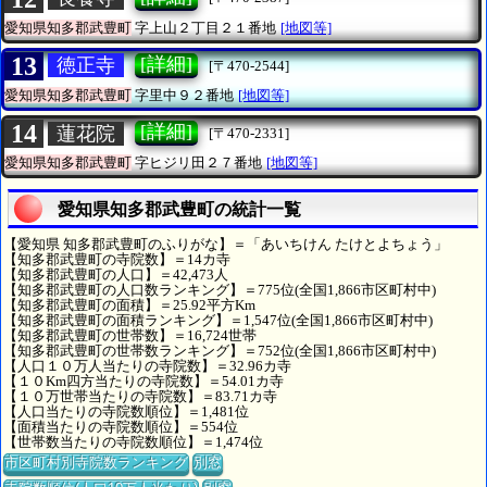
愛知県知多郡武豊町
字上山２丁目２１番地
[地図等]
13
[詳細]
徳正寺
[〒470-2544]
愛知県知多郡武豊町
字里中９２番地
[地図等]
14
[詳細]
蓮花院
[〒470-2331]
愛知県知多郡武豊町
字ヒジリ田２７番地
[地図等]
愛知県知多郡武豊町の統計一覧
【愛知県 知多郡武豊町のふりがな】＝「あいちけん たけとよちょう」
【知多郡武豊町の寺院数】＝14カ寺
【知多郡武豊町の人口】＝42,473人
【知多郡武豊町の人口数ランキング】＝775位(全国1,866市区町村中)
【知多郡武豊町の面積】＝25.92平方Km
【知多郡武豊町の面積ランキング】＝1,547位(全国1,866市区町村中)
【知多郡武豊町の世帯数】＝16,724世帯
【知多郡武豊町の世帯数ランキング】＝752位(全国1,866市区町村中)
【人口１０万人当たりの寺院数】＝32.96カ寺
【１０Km四方当たりの寺院数】＝54.01カ寺
【１０万世帯当たりの寺院数】＝83.71カ寺
【人口当たりの寺院数順位】＝1,481位
【面積当たりの寺院数順位】＝554位
【世帯数当たりの寺院数順位】＝1,474位
市区町村別寺院数ランキング
別窓