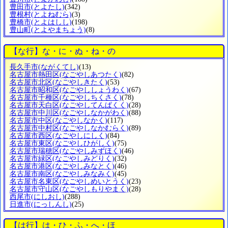
豊田市
(とよたし)
(342)
豊根村
(とよねむら)
(3)
豊橋市
(とよはしし)
(198)
豊山町
(とよやまちょう)
(8)
【な行】な・に・ぬ・ね・の
長久手市
(ながくてし)
(13)
名古屋市熱田区
(なごやしあつたく)
(82)
名古屋市北区
(なごやしきたく)
(53)
名古屋市昭和区
(なごやししょうわく)
(67)
名古屋市千種区
(なごやしちくさく)
(78)
名古屋市天白区
(なごやしてんぱくく)
(28)
名古屋市中川区
(なごやしなかがわく)
(88)
名古屋市中区
(なごやしなかく)
(117)
名古屋市中村区
(なごやしなかむらく)
(89)
名古屋市西区
(なごやしにしく)
(84)
名古屋市東区
(なごやしひがしく)
(75)
名古屋市瑞穂区
(なごやしみずほく)
(46)
名古屋市緑区
(なごやしみどりく)
(32)
名古屋市港区
(なごやしみなとく)
(46)
名古屋市南区
(なごやしみなみく)
(45)
名古屋市名東区
(なごやしめいとうく)
(23)
名古屋市守山区
(なごやしもりやまく)
(28)
西尾市
(にしおし)
(288)
日進市
(にっしんし)
(25)
【は行】は・ひ・ふ・へ・ほ