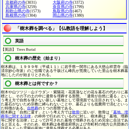
京都府の寺
(3031)
大阪府の寺
(3372)
兵庫県の寺
(3259)
奈良県の寺
(1799)
和歌山県の寺
(1573)
鳥取県の寺
(467)
島根県の寺
(1304)
岡山県の寺
(1380)
「樹木葬を調べる」【仏教語を理解しよう】
英語
【英語】 Trees Burial
樹木葬の歴史（始まり）
樹木葬は、１９９９年（平成１１）に岩手県一関市にある大慈山祥雲寺（臨
済宗妙心寺派）のご住職である千坂げん峰氏が荒廃していた里山を樹木葬墓
地にしたのが始まりとされる。
樹木葬とは何ですか？
樹木や山ツツジ・山ドウダン・紫陽花・花菖蒲などの花を墓石の代わりに墓
標とし、その下の土の中に遺骨を埋葬する形態。「遺骨が自然に還る」とい
う考え方で自然を壊さない新しい墓地として環境面でも注目されている。ま
た墓石がないため宗教に縛られないことや、墓石よりも低費用で済むといっ
た特徴がある。
自然葬
の１つの形態である。
樹木葬は「自然に還す」という考え方では
散骨
に近いが、散骨は「
墓地、埋
葬等に関する法律
」の枠外で行われているのに対し、樹木葬は「墓地、埋葬
等に関する法律」によって許可された墓地で埋葬されるため完全に合法であ
ると言える。そのため、樹木葬は各都道府県および市町村の地方公共団体の
許可をとった霊園や墓地に遺骨を埋葬する必要がある。