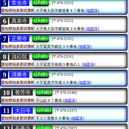
5
[詳細]
常光寺
[〒470-2521]
愛知県知多郡武豊町
大字東大高字郷道東４７番地
[地図等]
6
[詳細]
真楽寺
[〒470-2521]
愛知県知多郡武豊町
大字東大高字郷道南３６番地
[地図等]
7
[詳細]
正覺寺
[〒470-2531]
愛知県知多郡武豊町
大字冨貴字郷北３６番地
[地図等]
8
[詳細]
清応院
[〒470-2531]
愛知県知多郡武豊町
大字冨貴字南側３番地の１
[地図等]
9
[詳細]
清勝寺
[〒470-2531]
愛知県知多郡武豊町
大字冨貴字市場３６番地
[地図等]
10
[詳細]
善芳寺
[〒470-2546]
愛知県知多郡武豊町
字山起９７番地
[地図等]
11
[詳細]
大日寺
[〒470-2337]
愛知県知多郡武豊町
字ヱケ屋敷６９番地
[地図等]
12
[詳細]
長養寺
[〒470-2387]