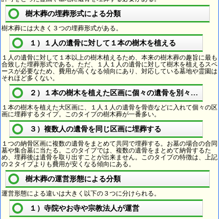
樹木葬の埋葬形式による分類
樹木葬には大きく３つの埋葬形式がある。
１）１人の遺骨に対して１本の樹木を植える
１人の遺骨に対して１本以上の樹木植えるため、本来の樹木葬の趣旨に最も
合致した埋葬形式である。ただ、１人１人の遺骨に対して樹木を植えるスペ
ースが必要なため、費用が高くなる傾向にあり、対応している墓地や霊園は
それほど多くない。
２）１本の樹木を植えた区画に個々の遺骨を別々に埋葬
１本の樹木を植えた大区画に、１人１人の遺骨を骨壺などに入れて個々の区
画に埋葬するタイプ。このタイプの樹木葬が一番多い。
３）複数人の遺骨を同じ区画に埋葬する
１つの納骨区画に複数の遺骨をまとめて共同で埋葬する。お墓の場合の合同
墓や集合墓に当たる。このタイプでは、複数の遺骨をまとめて納骨するた
め、埋葬後は遺骨を取り出すことが出来ません。このタイプの特徴は、上記
の２タイプよりも費用が安くなる傾向にある。
樹木葬の運営形態による分類
運営形態による違いは大きく以下の３つに分けられる。
１）寺院やお寺や宗教法人が運営