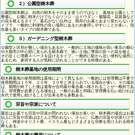
２）公園型樹木葬
公園型樹木葬は、自然の樹木をそのまま使うのではなく、墓地を公園として
整備し、公園に樹木だけでなく山ツツジ・山ドウダン・紫陽花・花菖蒲など
の花を植えるタイプ。墓石がない以外は、既存のお墓とあまり変わらないタ
イプで、一般的に利便性の良い場所にあるため参拝しやすいことが多い。現
在最も多いタイプの樹木葬である。
３）ガーデニング型樹木葬
公園型と区別が難しい場合もあるが、一般的に土地の価格が高い東京の都心
や大都市の中心部に見られる樹木葬で、狭い土地に季節の折々の花を植え、
その近くに埋葬スペースを設けるタイプ。一般的に駅から近い便利な場所に
あるため、参拝する人が気軽に訪れることができる特徴がある。
樹木葬墓地の使用期間
樹木葬墓地の使用期間は墓地によって異なるが、一般的には管理費は不要で
使用期間は１０年、２０年、３０年と決まられている場合が多い。その場合
は、期間が終了した後は遺骨が合同墓や集合墓へ移されることが一般的であ
る。管理費が必要となる場合は、一般のお墓と同様に管理費を払い続ければ
永代で使用し続けることが出来る所も多数ある。
宗旨や宗派について
最近はお墓でも宗旨や宗派が問われない場合が多いが、樹木葬の場合はお墓
以上に宗旨や宗派はほとんど問われない。さらに、仏教の宗旨や宗派だけで
なく、神道やキリスト教、イスラム教などさまざまな宗教を受け入れる樹木
葬もある。
樹木葬の費用について