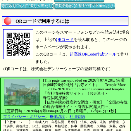
寺院数順位(人口10万人当たり)
寺院数順位(面積100平方Km当たり)
QRコードで利用するには
このページをスマートフォンなどから読み込む場合
は、上記の
QRコード
を読み取ると、このページの
ホームページが表示されます。
このQRコードは、
超高速QRCode作成ツール
で作り
ました。
（QRコードは、株式会社デンソーウェーブの登録商標です）
[This page was uploaded on 2026年07月28日(火曜
日)08時26分24秒]
『お寺メイト』 ｜ Temple Mate
｜
2006-2026
It's fun to see
the shrines and temples.
「寺社情報検索サイト」
《お寺巡り・
寺院仏閣探索》
【仏教寺院の徹底的な調査・研究】
「全国の寺院
の総合情報サイト ～寺院仏閣超入門～」
【更新日時：2026年(令和08年)07月27日（月曜日）12時49分31秒】
プライバシー・ポリシー
、
稼働環境
、
利用規約
【仏教キーワード】：御魂入れ、年忌法要、月命日、法事、改葬、法施、納骨室、永
代供養、御魂抜き、仏法、自然葬、角柱塔婆、仏事、開眼供養、夫婦墓、家墓、改葬
許可証、お施餓鬼、合葬墓、散骨、帰依、永代供養墓、仏恩、御朱印、墓誌、合祀