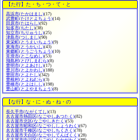
【た行】た・ち・つ・て・と
高浜市
(たかはまし)
(17)
武豊町
(たけとよちょう)
(14)
田原市
(たはらし)
(92)
知多市
(ちたし)
(38)
知立市
(ちりゅうし)
(25)
津島市
(つしまし)
(90)
東栄町
(とうえいちょう)
(9)
東海市
(とうかいし)
(43)
東郷町
(とうごうちょう)
(10)
常滑市
(とこなめし)
(53)
飛島村
(とびしまむら)
(8)
豊明市
(とよあけし)
(17)
豊川市
(とよかわし)
(188)
豊田市
(とよたし)
(342)
豊根村
(とよねむら)
(3)
豊橋市
(とよはしし)
(198)
豊山町
(とよやまちょう)
(8)
【な行】な・に・ぬ・ね・の
長久手市
(ながくてし)
(13)
名古屋市熱田区
(なごやしあつたく)
(82)
名古屋市北区
(なごやしきたく)
(53)
名古屋市昭和区
(なごやししょうわく)
(67)
名古屋市千種区
(なごやしちくさく)
(78)
名古屋市天白区
(なごやしてんぱくく)
(28)
名古屋市中川区
(なごやしなかがわく)
(88)