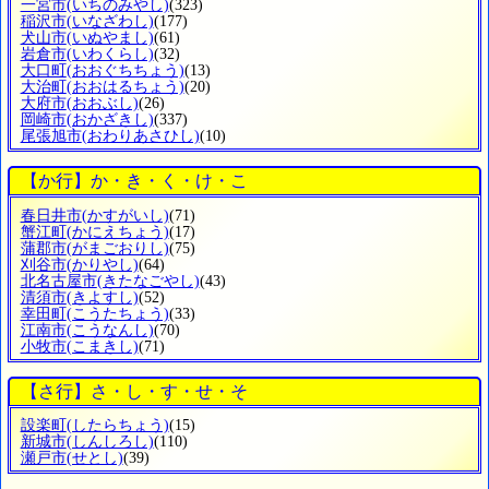
一宮市
(いちのみやし)
(323)
稲沢市
(いなざわし)
(177)
犬山市
(いぬやまし)
(61)
岩倉市
(いわくらし)
(32)
大口町
(おおぐちちょう)
(13)
大治町
(おおはるちょう)
(20)
大府市
(おおぶし)
(26)
岡崎市
(おかざきし)
(337)
尾張旭市
(おわりあさひし)
(10)
【か行】か・き・く・け・こ
春日井市
(かすがいし)
(71)
蟹江町
(かにえちょう)
(17)
蒲郡市
(がまごおりし)
(75)
刈谷市
(かりやし)
(64)
北名古屋市
(きたなごやし)
(43)
清須市
(きよすし)
(52)
幸田町
(こうたちょう)
(33)
江南市
(こうなんし)
(70)
小牧市
(こまきし)
(71)
【さ行】さ・し・す・せ・そ
設楽町
(したらちょう)
(15)
新城市
(しんしろし)
(110)
瀬戸市
(せとし)
(39)