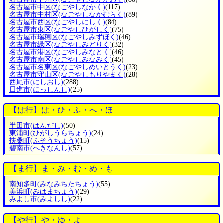
名古屋市中区
(なごやしなかく)
(117)
名古屋市中村区
(なごやしなかむらく)
(89)
名古屋市西区
(なごやしにしく)
(84)
名古屋市東区
(なごやしひがしく)
(75)
名古屋市瑞穂区
(なごやしみずほく)
(46)
名古屋市緑区
(なごやしみどりく)
(32)
名古屋市港区
(なごやしみなとく)
(46)
名古屋市南区
(なごやしみなみく)
(45)
名古屋市名東区
(なごやしめいとうく)
(23)
名古屋市守山区
(なごやしもりやまく)
(28)
西尾市
(にしおし)
(288)
日進市
(にっしんし)
(25)
【は行】は・ひ・ふ・へ・ほ
半田市
(はんだし)
(50)
東浦町
(ひがしうらちょう)
(24)
扶桑町
(ふそうちょう)
(15)
碧南市
(へきなんし)
(57)
【ま行】ま・み・む・め・も
南知多町
(みなみちたちょう)
(55)
美浜町
(みはまちょう)
(29)
みよし市
(みよしし)
(22)
【や行】や・ゆ・よ