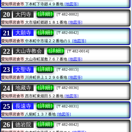
愛知県岩倉市
下本町下寺廻４９番地
[地図等]
20
[詳細]
大円寺
[〒482-0002]
愛知県岩倉市
大市場町郷廻１８１番地
[地図等]
21
[詳細]
大願寺
[〒482-0042]
愛知県岩倉市
中本町中市場２２番地の１
[地図等]
22
[詳細]
大山寺教会
[〒482-0014]
愛知県岩倉市
大山寺町屋敷７６７番地
[地図等]
23
[詳細]
大聖寺
[〒482-0015]
愛知県岩倉市
川井町井上１２９６番地
[地図等]
24
[詳細]
地藏寺
[〒482-0036]
愛知県岩倉市
西市町東畑田５２番地
[地図等]
25
[詳細]
長遠寺
[〒482-0031]
愛知県岩倉市
八剱町１３７番地
[地図等]
26
[詳細]
徳岩院
[〒482-0042]