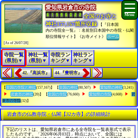
愛知県岩倉市の寺院
全国のお寺と
神社157,167箇所収録
【『日本国
内の寺院全一覧』：名前別日本国中の寺院・仏閣
順位情報サイト】《お寺メイト》
ホーム
[As of 26/07/28]
寺院一覧
神社一覧
寺院ラン
神社ラン
(県別)▼
(県別)▼
キング▼
キング▼
42.『高浜市』
44.『豊明市』
【
全国の寺院と神社
(157,167)】 【
全国の神社
(80,507)
愛知県の神社
(3,241)
岩倉市の神社
(20)】 【
全国の寺院
(76,660)
愛知県の寺院
(4,668)
岩
倉市の寺院
(32)】
岩倉市の仏教寺院・仏閣【32カ寺】の詳細統計
下記のリストは、愛知県岩倉市にある全寺院を一覧表形式で表示
したものです。「2026年06月03日」時点において、全国には