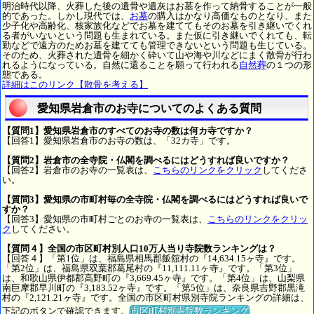
明治時代以降、火葬した後の遺骨や遺灰はお墓を作って納骨することが一般
的であった。しかし現代では、
お墓
の購入はかなり高価なものとなり、また
少子化や高齢化、核家族化などでお墓を建ててもそのお墓を引き継いでくれ
る者がいないという問題も生まれている。また仮に引き継いでくれても、転
勤などで遠方のためお墓を建てても管理できないという問題も生じている。
そのため、火葬された遺骨を細かく砕いて山や海や川などにまく散骨が行わ
れるようになっている。自然に還ることを願って行われる
自然葬
の１つの形
態である。
詳細はこのリンク【散骨を考える】
愛知県岩倉市のお寺についてのよくある質問
【質問1】愛知県岩倉市のすべてのお寺の数は何カ寺ですか？
【回答1】愛知県岩倉市のお寺の数は、「32カ寺」です。
【質問2】岩倉市の全寺院・仏閣を調べるにはどうすれば良いですか？
【回答2】岩倉市のお寺の一覧表は、
こちらのリンクをクリック
してくださ
い。
【質問3】愛知県の市町村毎の全寺院・仏閣を調べるにはどうすれば良いで
すか？
【回答3】愛知県の市町村ごとのお寺の一覧表は、
こちらのリンクをクリッ
ク
してください。
【質問４】全国の市区町村別人口10万人当り寺院数ランキングは？
【回答４】「第1位」は、福島県相馬郡飯舘村の『14,634.15ヶ寺』です。
「第2位」は、福島県双葉郡葛尾村の『11,111.11ヶ寺』です。「第3位」
は、和歌山県伊都郡高野町の『3,669.45ヶ寺』です。「第4位」は、山梨県
南巨摩郡早川町の『3,183.52ヶ寺』です。「第5位」は、奈良県吉野郡黒滝
村の『2,121.21ヶ寺』です。全国の市区町村県別寺院ランキングの詳細は、
下記のボタンで確認できます。
市区町村別寺院数ランキング