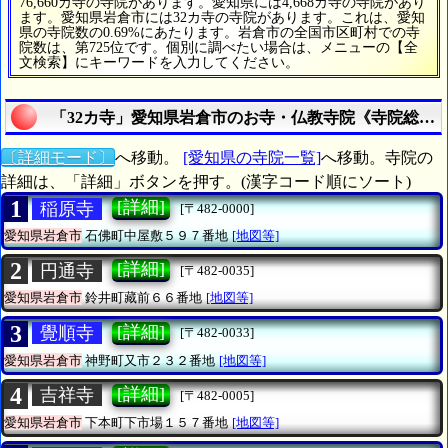
76,660カ寺の寺院があります。愛知県には4,668カ寺の寺院があり
ます。愛知県岩倉市には32カ寺の寺院があります。これは、愛知
県の寺院数の0.69%にあたります。岩倉市の全国市区町村での寺
院数は、第725位です。個別に調べたい場合は、メニューの【全
文検索】にキーワードを入力してください。
「32カ寺」愛知県岩倉市のお寺・仏教寺院《寺院総数は
〔詳細モード〕
へ移動。
[愛知県の寺院一覧]
へ移動。寺院の
詳細は、「詳細」ボタンを押す。(漢字コード順にソート)
1
[詳細]
稲原寺
[〒482-0000]
愛知県岩倉市
石佛町中屋敷５９７番地
[地図等]
2
[詳細]
円通寺
[〒482-0035]
愛知県岩倉市
鈴井町藏前６６番地
[地図等]
3
[詳細]
覺順寺
[〒482-0033]
愛知県岩倉市
神野町又市２３２番地
[地図等]
4
[詳細]
吉祥寺
[〒482-0005]
愛知県岩倉市
下本町下市場１５７番地
[地図等]