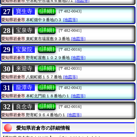
愛知県岩倉市
中本町中市場４６番地の１
[地図等]
27
[詳細]
寶生寺
[〒482-0043]
愛知県岩倉市
本町畑中９番地の３
[地図等]
28
[詳細]
宝泉寺
[〒482-0041]
愛知県岩倉市
東町東市場屋敷９３番地
[地図等]
29
[詳細]
宝聚院
[〒482-0016]
愛知県岩倉市
野寄町屋敷１０２９番地
[地図等]
30
[詳細]
来迎寺
[〒482-0031]
愛知県岩倉市
八剱町郷１５７番地
[地図等]
31
[詳細]
龍潭寺
[〒482-0043]
愛知県岩倉市
本町北門前１８番地の１
[地図等]
32
[詳細]
良念寺
[〒482-0016]
愛知県岩倉市
野寄町９６４番地の１
[地図等]
愛知県岩倉市の詳細情報