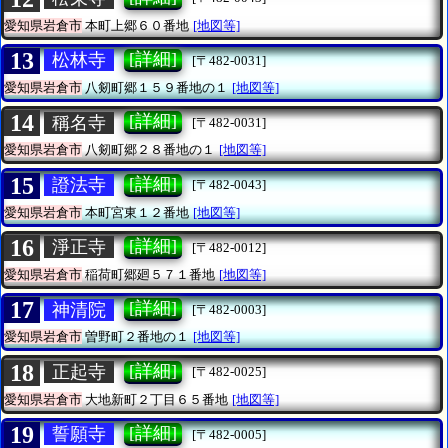
愛知県岩倉市
本町上郷６０番地
[地図等]
13
[詳細]
松林寺
[〒482-0031]
愛知県岩倉市
八剱町郷１５９番地の１
[地図等]
14
[詳細]
稱名寺
[〒482-0031]
愛知県岩倉市
八剱町郷２８番地の１
[地図等]
15
[詳細]
證法寺
[〒482-0043]
愛知県岩倉市
本町宮東１２番地
[地図等]
16
[詳細]
淨正寺
[〒482-0012]
愛知県岩倉市
稲荷町郷廻５７１番地
[地図等]
17
[詳細]
神清院
[〒482-0003]
愛知県岩倉市
曽野町２番地の１
[地図等]
18
[詳細]
正起寺
[〒482-0025]
愛知県岩倉市
大地新町２丁目６５番地
[地図等]
19
[詳細]
誓願寺
[〒482-0005]