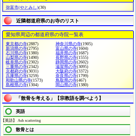
弥富市
(やとみし)
(30)
近隣都道府県のお寺のリスト
愛知県周辺の都道府県の寺院一覧表
東京都の寺
(2887)
神奈川県の寺
(1905)
新潟県の寺
(2795)
富山県の寺
(1604)
石川県の寺
(1380)
福井県の寺
(1687)
山梨県の寺
(1490)
長野県の寺
(1555)
岐阜県の寺
(2302)
静岡県の寺
(2602)
三重県の寺
(2342)
滋賀県の寺
(3095)
京都府の寺
(3031)
大阪府の寺
(3372)
兵庫県の寺
(3259)
奈良県の寺
(1799)
和歌山県の寺
(1573)
鳥取県の寺
(467)
島根県の寺
(1304)
岡山県の寺
(1380)
「散骨を考える」【宗教語を調べよう】
英語
【英語】 Ash scattering
散骨とは