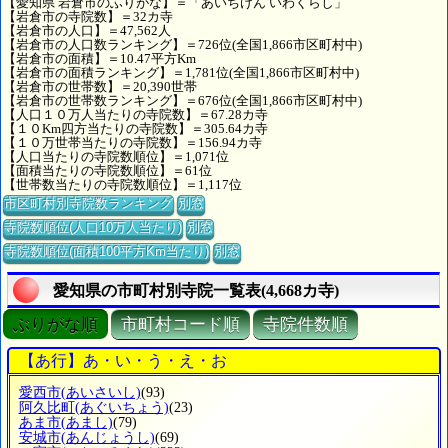
【愛知県 岩倉市のふりがな】＝「あいちけん いわくらし」
【岩倉市の寺院数】＝32カ寺
【岩倉市の人口】＝47,562人
【岩倉市の人口数ランキング】＝726位(全国1,866市区町村中)
【岩倉市の面積】＝10.47平方Km
【岩倉市の面積ランキング】＝1,781位(全国1,866市区町村中)
【岩倉市の世帯数】＝20,390世帯
【岩倉市の世帯数ランキング】＝676位(全国1,866市区町村中)
【人口１０万人当たりの寺院数】＝67.28カ寺
【１０Km四方当たりの寺院数】＝305.64カ寺
【１０万世帯当たりの寺院数】＝156.94カ寺
【人口当たりの寺院数順位】＝1,071位
【面積当たりの寺院数順位】＝61位
【世帯数当たりの寺院数順位】＝1,117位
市区町村別寺院数ランキング
別窓
寺院数順位(人口10万人当たり)
別窓
寺院数順位(面積100平方Km当たり)
別窓
愛知県の市町村別寺院一覧表(4,668カ寺)
ぶりがな順
市町村コード順
寺院件数順
【あ行】あ・い・う・え・お
愛西市
(あいさいし)
(93)
阿久比町
(あぐいちょう)
(23)
あま市
(あまし)
(79)
安城市
(あんじょうし)
(69)