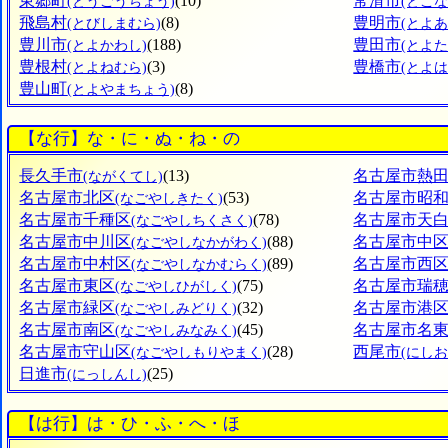
東郷町
(10)
常滑市
(とうごうちょう)
(とこな
飛島村
(8)
豊明市
(とびしまむら)
(とよあ
豊川市
(188)
豊田市
(とよかわし)
(とよた
豊根村
(3)
豊橋市
(とよねむら)
(とよは
豊山町
(8)
(とよやまちょう)
【な行】な・に・ぬ・ね・の
長久手市
(13)
名古屋市熱
(ながくてし)
名古屋市北区
(53)
名古屋市昭
(なごやしきたく)
名古屋市千種区
(78)
名古屋市天
(なごやしちくさく)
名古屋市中川区
(88)
名古屋市中
(なごやしなかがわく)
名古屋市中村区
(89)
名古屋市西
(なごやしなかむらく)
名古屋市東区
(75)
名古屋市瑞
(なごやしひがしく)
名古屋市緑区
(32)
名古屋市港
(なごやしみどりく)
名古屋市南区
(45)
名古屋市名
(なごやしみなみく)
名古屋市守山区
(28)
西尾市
(なごやしもりやまく)
(にしお
日進市
(25)
(にっしんし)
【は行】は・ひ・ふ・へ・ほ