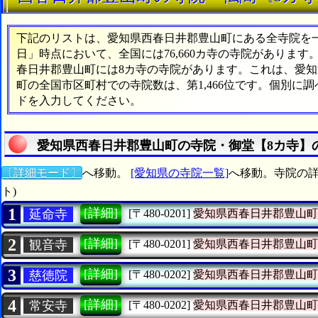
下記のリストは、愛知県西春日井郡豊山町にある全寺院を一覧
日」時点において、全国には76,660カ寺の寺院があります
春日井郡豊山町には8カ寺の寺院があります。これは、愛知県
町の全国市区町村での寺院数は、第1,466位です。個別に
ドを入力してください。
愛知県西春日井郡豊山町の寺院・御堂【8カ寺】
〔詳細モード〕
へ移動。
[愛知県の寺院一覧]
へ移動。寺院の詳
ト)
1
[詳細]
延命寺
[〒480-0201]
愛知県西春日井郡豊山町
2
[詳細]
観音寺
[〒480-0201]
愛知県西春日井郡豊山町
3
[詳細]
慈徳院
[〒480-0202]
愛知県西春日井郡豊山町
4
[詳細]
常安寺
[〒480-0202]
愛知県西春日井郡豊山町