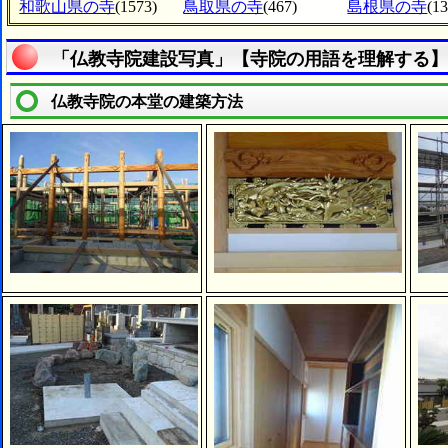
和歌山県の寺
(1573)
鳥取県の寺
(467)
島根県の寺
(1
「仏教寺院建設写真」【寺院の用語を理解する】
仏教寺院の本堂の建築方法