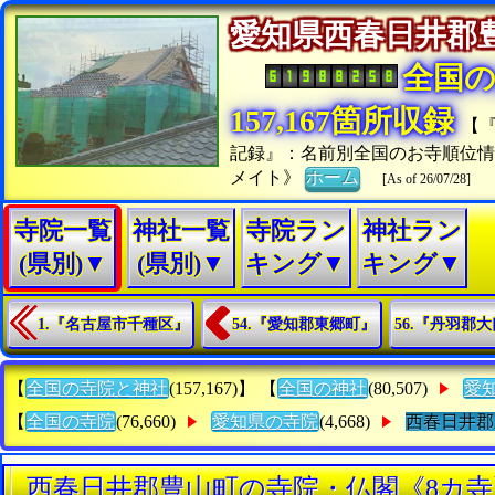
愛知県西春日井郡
全国
157,167箇所収録
【
記録』：名前別全国のお寺順位
メイト》
ホーム
[As of 26/07/28]
寺院一覧
神社一覧
寺院ラン
神社ラン
(県別)▼
(県別)▼
キング▼
キング▼
1.『名古屋市千種区』
54.『愛知郡東郷町』
56.『丹羽郡
【
全国の寺院と神社
(157,167)】 【
全国の神社
(80,507)
愛
【
全国の寺院
(76,660)
愛知県の寺院
(4,668)
西春日井郡
西春日井郡豊山町の寺院・仏閣《8カ