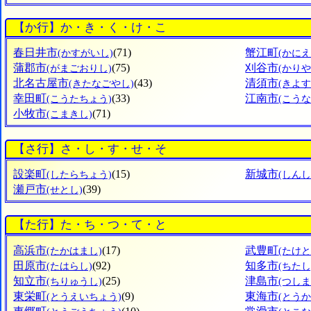
【か行】か・き・く・け・こ
春日井市
(71)
蟹江町
(かすがいし)
(かに
蒲郡市
(75)
刈谷市
(がまごおりし)
(かりや
北名古屋市
(43)
清須市
(きたなごやし)
(きよす
幸田町
(33)
江南市
(こうたちょう)
(こうな
小牧市
(71)
(こまきし)
【さ行】さ・し・す・せ・そ
設楽町
(15)
新城市
(したらちょう)
(しんし
瀬戸市
(39)
(せとし)
【た行】た・ち・つ・て・と
高浜市
(17)
武豊町
(たかはまし)
(たけ
田原市
(92)
知多市
(たはらし)
(ちたし
知立市
(25)
津島市
(ちりゅうし)
(つしま
東栄町
(9)
東海市
(とうえいちょう)
(とうか