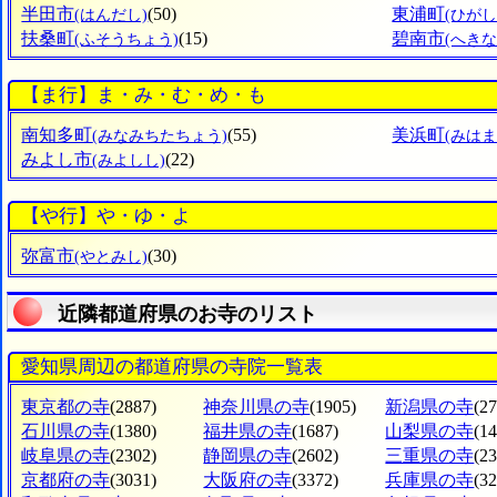
半田市
(50)
東浦町
(はんだし)
(ひが
扶桑町
(15)
碧南市
(ふそうちょう)
(へきな
【ま行】ま・み・む・め・も
南知多町
(55)
美浜町
(みなみちたちょう)
(みは
みよし市
(22)
(みよしし)
【や行】や・ゆ・よ
弥富市
(30)
(やとみし)
近隣都道府県のお寺のリスト
愛知県周辺の都道府県の寺院一覧表
東京都の寺
(2887)
神奈川県の寺
(1905)
新潟県の寺
(2
石川県の寺
(1380)
福井県の寺
(1687)
山梨県の寺
(1
岐阜県の寺
(2302)
静岡県の寺
(2602)
三重県の寺
(2
京都府の寺
(3031)
大阪府の寺
(3372)
兵庫県の寺
(3