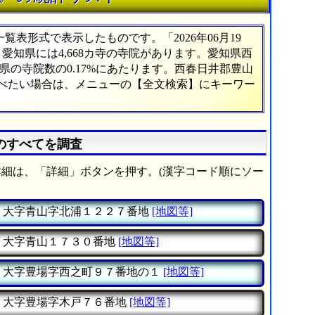
表形式で表示したものです。「2026年06月19
。愛知県には4,668カ寺の寺院があります。愛知県西
の寺院数の0.17%にあたります。西春日井郡豊山
調べたい場合は、メニューの【全文検索】にキーワー
のすべてを調査
細は、「詳細」ボタンを押す。(漢字コード順にソー
大字青山字北浦１２２７番地
[地図等]
大字青山１７３０番地
[地図等]
大字豊場字西之町９７番地の１
[地図等]
大字豊場字木戸７６番地
[地図等]