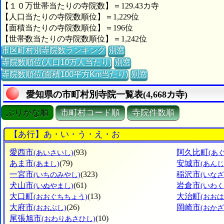
【１０万世帯当たりの寺院数】＝129.43カ寺
【人口当たりの寺院数順位】＝1,229位
【面積当たりの寺院数順位】＝196位
【世帯数当たりの寺院数順位】＝1,242位
市区町村別寺院数ランキング
別窓
寺院数順位(人口10万人当たり)
別窓
寺院数順位(面積100平方Km当たり)
別窓
愛知県の市町村別寺院一覧表(4,668カ寺)
ぶりがな順
市町村コード順
寺院件数順
【あ行】あ・い・う・え・お
愛西市
(93)
阿久比町
(あいさいし)
(あ
あま市
(79)
安城市
(あまし)
(あん
一宮市
(323)
稲沢市
(いちのみやし)
(いなざ
犬山市
(61)
岩倉市
(いぬやまし)
(いわく
大口町
(13)
大治町
(おおぐちちょう)
(おお
大府市
(26)
岡崎市
(おおぶし)
(おかざ
尾張旭市
(10)
(おわりあさひし)