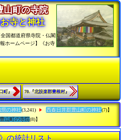
豊山町の寺院
のお寺と神社
『全国都道府県寺院・仏閣
情報ホームページ】《お寺
大口町』
70.『北設楽郡豊根村』
知県の神社
(3,241)
西春日井郡豊山町の神社
(7)】
豊山町の寺院
(8)】
寺》の統計リスト