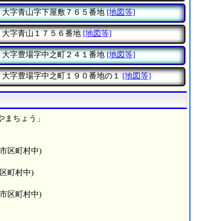
大字青山字下屋敷７６５番地
[地図等]
大字青山１７５６番地
[地図等]
大字豊場字中之町２４１番地
[地図等]
大字豊場字中之町１９０番地の１
[地図等]
やまちょう」
6市区町村中)
市区町村中)
6市区町村中)