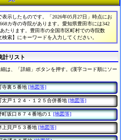
示したものです。「2026年05月27日」時点にお
,668カ寺の寺院があります。愛知県豊田市には342
%にあたります。豊田市の全国市区町村での寺院数
文検索】にキーワードを入力してください。
統計リスト
細は、「詳細」ボタンを押す。(漢字コード順にソー
町寺裏５番地
[地図等]
町太戸１２４・１２５合併番地
[地図等]
野町坂口８７４番地の１
[地図等]
伴上貝戸５３番地
[地図等]