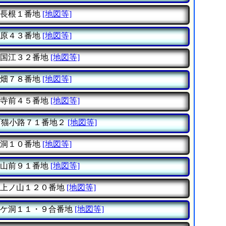
長根１番地
[地図等]
原４３番地
[地図等]
国江３２番地
[地図等]
畑７８番地
[地図等]
寺前４５番地
[地図等]
猫小路７１番地２
[地図等]
洞１０番地
[地図等]
山前９１番地
[地図等]
上ノ山１２０番地
[地図等]
ケ洞１１・９合番地
[地図等]