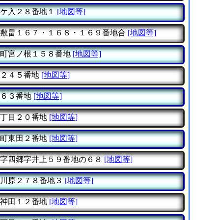
ケ入２８番地１
[地図等]
敷畠１６７・１６８・１６９番地合
[地図等]
町宮ノ根１５８番地
[地図等]
２４５番地
[地図等]
６３番地
[地図等]
丁目２０番地
[地図等]
町東田２番地
[地図等]
字四郷字井上５９番地の６８
[地図等]
川原２７８番地３
[地図等]
神田１２番地
[地図等]