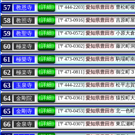
57
[詳細]
教恩寺
[〒444-2203]
愛知県豊田市
豊松町榎
58
[詳細]
教照寺
[〒473-0916]
愛知県豊田市
吉原町屋
59
[詳細]
教聖寺
[〒470-0572]
愛知県豊田市
小原大倉
60
[詳細]
極楽寺
[〒470-0302]
愛知県豊田市
藤沢町洞
61
[詳細]
極樂寺
[〒473-0925]
愛知県豊田市
駒場町南
62
[詳細]
極楽寺
[〒471-0811]
愛知県豊田市
御立町３
63
[詳細]
玉泉寺
[〒444-2223]
愛知県豊田市
松平志賀
64
[詳細]
金剛院
[〒470-0361]
愛知県豊田市
猿投町大
65
[詳細]
金剛寺
[〒470-0453]
愛知県豊田市
北一色町
66
[詳細]
金泉寺
[〒470-0307]
愛知県豊田市
東広瀬町