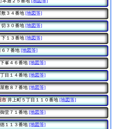
町本通２５番地
[地図等]
屋敷３４番地
[地図等]
ノ切３０番地
[地図等]
ノ下１３番地
[地図等]
目６７番地
[地図等]
下峯４６番地
[地図等]
丁目１４番地
[地図等]
屋敷８７番地
[地図等]
田市
井上町５丁目１１０番地
[地図等]
御堂７１番地
[地図等]
徳１１３番地
[地図等]