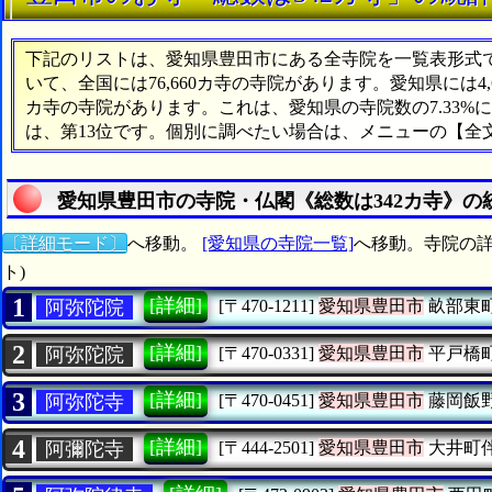
下記のリストは、愛知県豊田市にある全寺院を一覧表形式で表
いて、全国には76,660カ寺の寺院があります。愛知県には4
カ寺の寺院があります。これは、愛知県の寺院数の7.33
は、第13位です。個別に調べたい場合は、メニューの【全
愛知県豊田市の寺院・仏閣《総数は342カ寺》の
〔詳細モード〕
へ移動。
[愛知県の寺院一覧]
へ移動。寺院の詳
ト)
1
[詳細]
阿弥陀院
[〒470-1211]
愛知県豊田市
畝部東
2
[詳細]
阿弥陀院
[〒470-0331]
愛知県豊田市
平戸橋
3
[詳細]
阿弥陀寺
[〒470-0451]
愛知県豊田市
藤岡飯
4
[詳細]
阿彌陀寺
[〒444-2501]
愛知県豊田市
大井町