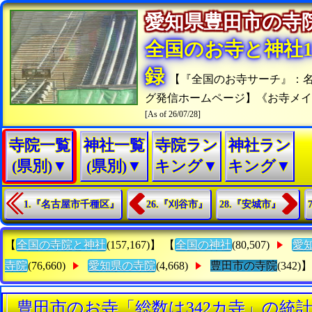
愛知県豊田市の
全国のお寺と神社15
録
【『全国のお寺サーチ』：
グ発信ホームページ】《お寺メ
[As of 26/07/28]
寺院一覧
神社一覧
寺院ラン
神社ラン
(県別)▼
(県別)▼
キング▼
キング▼
1.『名古屋市千種区』
26.『刈谷市』
28.『安城市』
【
全国の寺院と神社
(157,167)】 【
全国の神社
(80,507)
愛
寺院
(76,660)
愛知県の寺院
(4,668)
豊田市の寺院
(342)】
豊田市のお寺「総数は342カ寺」の統