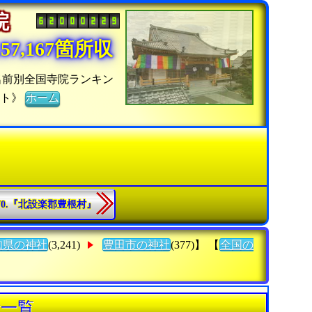
寺院
7,167箇所収
名前別全国寺院ランキン
イト》
ホーム
70.『北設楽郡豊根村』
知県の神社
(3,241)
豊田市の神社
(377)】 【
全国の
計一覧