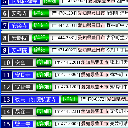
5
[詳細]
阿弥陀律寺
[〒473-0903]
愛知県豊田市
西田
6
[詳細]
安穏寺
[〒470-1204]
愛知県豊田市
配津町浦
7
[詳細]
安楽寺
[〒444-2303]
愛知県豊田市
野林町中
8
[詳細]
安勝院
[〒444-2331]
愛知県豊田市
岩谷町堂
9
[詳細]
安栖院
[〒471-0029]
愛知県豊田市
桜町１丁
10
[詳細]
安全寺
[〒444-2201]
愛知県豊田市
坂上町天
11
[詳細]
安長寺
[〒471-0064]
愛知県豊田市
梅坪町５
12
[詳細]
安福寺
[〒470-1207]
愛知県豊田市
鴛鴨町中
13
[詳細]
鞍馬山別院弘恵寺
[〒470-0372]
愛知県豊
14
[詳細]
易往寺
[〒444-3231]
愛知県豊田市
花沢町小
15
[詳細]
醫王寺
[〒471-0002]
愛知県豊田市
矢並町清