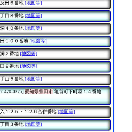
反田６番地
[地図等]
丁目８番地
[地図等]
洞４０番地
[地図等]
田１００番地
[地図等]
洞２番地
[地図等]
田９番地
[地図等]
手山５番地
[地図等]
[〒470-0375]
愛知県豊田市
亀首町下町屋１４番地
入１２５・１２６合併番地
[地図等]
丁目３番地
[地図等]