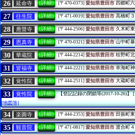
26
[詳細]
延命寺
[〒470-0373]
愛知県豊田市
四郷町六
27
[詳細]
往生院
[〒471-0019]
愛知県豊田市
高橋町３
28
[詳細]
應聲寺
[〒444-2506]
愛知県豊田市
久木町東
29
[詳細]
恩真寺
[〒470-0321]
愛知県豊田市
山中町暴
30
[詳細]
華蔵院
[〒444-2214]
愛知県豊田市
桂野町北
31
[詳細]
皆福寺
[〒444-2221]
愛知県豊田市
幸海町神
32
[詳細]
覚性院
[〒444-2511]
愛知県豊田市
大蔵町横
33
[詳細]
覚性院
【登記記録の閉鎖等(2017-10-26)】
[地図等]
34
[詳細]
楽圓寺
[〒444-2353]
愛知県豊田市
田振町東
35
[詳細]
観音院
[〒471-0817]
愛知県豊田市
渡合町４