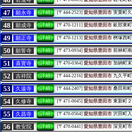
47
[詳細]
願永寺
[〒444-2523]
愛知県豊田市
実栗町久
48
[詳細]
願成寺
[〒470-1211]
愛知県豊田市
畝部東町
49
[詳細]
願正寺
[〒470-1213]
愛知県豊田市
桝塚西町
50
[詳細]
願誓寺
[〒473-0934]
愛知県豊田市
前林町南
51
[詳細]
喜寳寺
[〒470-0364]
愛知県豊田市
加納町末
52
[詳細]
吉祥院
[〒444-2216]
愛知県豊田市
九久平町
53
[詳細]
久遠寺
[〒444-2407]
愛知県豊田市
桑田和町
54
[詳細]
久修寺
[〒471-0045]
愛知県豊田市
東新町２
55
[詳細]
久昌寺
[〒470-0564]
愛知県豊田市
沢田町入
56
[詳細]
教安院
[〒470-0441]
愛知県豊田市
深見町市