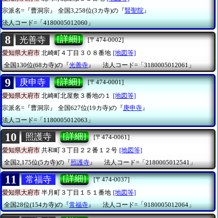
宗派名=『曹洞宗』
全国3,258位(3カ寺)の『
賢聖院
』
法人コード=「4180005012060」
8
[詳細]
光善寺
[〒474-0002]
愛知県大府市
北崎町４丁目３０８番地
[地図等]
全国130位(68カ寺)の『
光善寺
』
法人コード=「3180005012061」
9
[詳細]
庚申寺
[〒474-0001]
愛知県大府市
北崎町北屋敷３番地の１
[地図等]
宗派名=『曹洞宗』
全国627位(19カ寺)の『
庚申寺
』
法人コード=「1180005012063」
10
[詳細]
照護寺
[〒474-0061]
愛知県大府市
共和町３丁目２２番１２号
[地図等]
全国2,175位(5カ寺)の『
照護寺
』
法人コード=「2180005012541」
11
[詳細]
常福寺
[〒474-0037]
愛知県大府市
半月町３丁目１５１番地
[地図等]
全国28位(154カ寺)の『
常福寺
』
法人コード=「9180005012064」