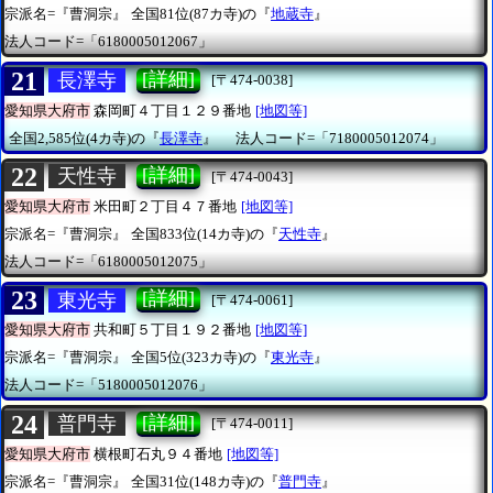
宗派名=『曹洞宗』
全国81位(87カ寺)の『
地蔵寺
』
法人コード=「6180005012067」
21
[詳細]
長澤寺
[〒474-0038]
愛知県大府市
森岡町４丁目１２９番地
[地図等]
全国2,585位(4カ寺)の『
長澤寺
』
法人コード=「7180005012074」
22
[詳細]
天性寺
[〒474-0043]
愛知県大府市
米田町２丁目４７番地
[地図等]
宗派名=『曹洞宗』
全国833位(14カ寺)の『
天性寺
』
法人コード=「6180005012075」
23
[詳細]
東光寺
[〒474-0061]
愛知県大府市
共和町５丁目１９２番地
[地図等]
宗派名=『曹洞宗』
全国5位(323カ寺)の『
東光寺
』
法人コード=「5180005012076」
24
[詳細]
普門寺
[〒474-0011]
愛知県大府市
横根町石丸９４番地
[地図等]
宗派名=『曹洞宗』
全国31位(148カ寺)の『
普門寺
』