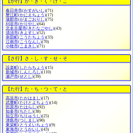
【か行】か・き・く・け・こ
春日井市
(かすがいし)
(71)
蟹江町
(かにえちょう)
(17)
蒲郡市
(がまごおりし)
(75)
刈谷市
(かりやし)
(64)
北名古屋市
(きたなごやし)
(43)
清須市
(きよすし)
(52)
幸田町
(こうたちょう)
(33)
江南市
(こうなんし)
(70)
小牧市
(こまきし)
(71)
【さ行】さ・し・す・せ・そ
設楽町
(したらちょう)
(15)
新城市
(しんしろし)
(110)
瀬戸市
(せとし)
(39)
【た行】た・ち・つ・て・と
高浜市
(たかはまし)
(17)
武豊町
(たけとよちょう)
(14)
田原市
(たはらし)
(92)
知多市
(ちたし)
(38)
知立市
(ちりゅうし)
(25)
津島市
(つしまし)
(90)
東栄町
(とうえいちょう)
(9)
東海市
(とうかいし)
(43)