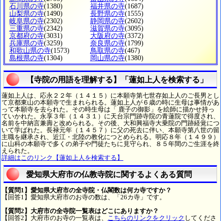
石川県の寺
(1380)
福井県の寺
(1687)
山梨県の寺
(1490)
長野県の寺
(1555)
岐阜県の寺
(2302)
静岡県の寺
(2602)
三重県の寺
(2342)
滋賀県の寺
(3095)
京都府の寺
(3031)
大阪府の寺
(3372)
兵庫県の寺
(3259)
奈良県の寺
(1799)
和歌山県の寺
(1573)
鳥取県の寺
(467)
島根県の寺
(1304)
岡山県の寺
(1380)
【寺院の用語を理解する】「蓮如上人を検索する」
蓮如上人は、応永２２年（１４１５）に本願寺第七世存如上人のご長男とし
て京都東山の本願寺で生まれられる。蓮如上人が６歳の時に生母は事情があ
って本願寺を去られた。その時生母は「 鹿子の御影」を絵師に描かせ持っ
ていかれた。永享３年（１４３１）に天台宗門跡寺院の青蓮院で得度され、
名前を中納言兼壽と改められる。その後、大和興福寺大乗院の門跡経覚につ
いて学ばれた。長禄元年（１４５７）に父の死去に伴い、本願寺第八世の留
主職を継承され、近江・北陸の教化につとめられる。明応８年（１４９９）
に山科の本願寺で多くの弟子や門徒たちに見守られ、８５年間のご生涯を終
えられた。
詳細はこのリンク【蓮如上人を検索する】
愛知県大府市の仏教寺院に関するよくある質問
【質問1】愛知県大府市の全寺院・仏閣数は何カ寺ですか？
【回答1】愛知県大府市のお寺の数は、「26カ寺」です。
【質問2】大府市の全寺院一覧表はどこにありますか？
【回答2】大府市のお寺の一覧表は、
こちらのリンクをクリック
してくださ