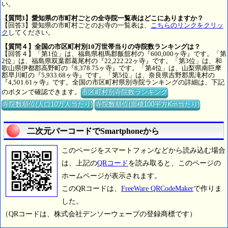
い。
【質問3】愛知県の市町村ごとの全寺院一覧表はどこにありますか？
【回答3】愛知県の市町村ごとのお寺の一覧表は、
こちらのリンクをクリッ
ク
してください。
【質問４】全国の市区町村別10万世帯当りの寺院数ランキングは？
【回答４】「第1位」は、福島県相馬郡飯舘村の『600,000ヶ寺』です。「第
2位」は、福島県双葉郡葛尾村の『22,222.22ヶ寺』です。「第3位」は、和
歌山県伊都郡高野町の『8,378.75ヶ寺』です。「第4位」は、山梨県南巨摩
郡早川町の『5,933.68ヶ寺』です。「第5位」は、奈良県吉野郡黒滝村の
『4,501.61ヶ寺』です。全国の市区町村県別寺院ランキングの詳細は、下記
のボタンで確認できます。
市区町村別寺院数ランキング
寺院数順位(人口10万人当たり)
寺院数順位(面積100平方Km当たり)
二次元バーコードでSmartphoneから
このページをスマートフォンなどから読み込む場合
は、上記の
QRコード
を読み取ると、このページの
ホームページが表示されます。
このQRコードは、
FreeWare QRCodeMaker
で作りま
した。
（QRコードは、株式会社デンソーウェーブの登録商標です）