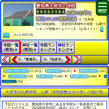
愛知県大府市の寺院
全国のお寺と
神社157,167箇所収録
【『日本国
内の寺院探検』：名前別日本国中の寺院・仏閣ラ
ンキング情報ホームページ】《お寺メイト》
ホ
ーム
[As of 26/07/28]
寺院一覧
神社一覧
寺院ラン
神社ラン
(県別)▼
(県別)▼
キング▼
キング▼
37.『東海市』
39.『知多市』
【
全国の寺院と神社
(157,167)】 【
全国の神社
(80,507)
愛知県の神社
(3,241)
大府市の神社
(22)】 【
全国の寺院
(76,660)
愛知県の寺院
(4,668)
大
府市の寺院
(26)】
大府市の仏教寺院・仏閣《寺院総数は26カ寺》の統計情報
下記のリストは、愛知県大府市にある全寺院を一覧表形式で表示
したものです。「2026年06月09日」時点において、全国には