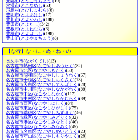
東郷町
(とうごうちょう)
(10)
常滑市
(とこなめし)
(53)
飛島村
(とびしまむら)
(8)
豊明市
(とよあけし)
(17)
豊川市
(とよかわし)
(188)
豊田市
(とよたし)
(342)
豊根村
(とよねむら)
(3)
豊橋市
(とよはしし)
(198)
豊山町
(とよやまちょう)
(8)
【な行】な・に・ぬ・ね・の
長久手市
(ながくてし)
(13)
名古屋市熱田区
(なごやしあつたく)
(82)
名古屋市北区
(なごやしきたく)
(53)
名古屋市昭和区
(なごやししょうわく)
(67)
名古屋市千種区
(なごやしちくさく)
(78)
名古屋市天白区
(なごやしてんぱくく)
(28)
名古屋市中川区
(なごやしなかがわく)
(88)
名古屋市中区
(なごやしなかく)
(117)
名古屋市中村区
(なごやしなかむらく)
(89)
名古屋市西区
(なごやしにしく)
(84)
名古屋市東区
(なごやしひがしく)
(75)
名古屋市瑞穂区
(なごやしみずほく)
(46)
名古屋市緑区
(なごやしみどりく)
(32)
名古屋市港区
(なごやしみなとく)
(46)
名古屋市南区
(なごやしみなみく)
(45)
名古屋市名東区
(なごやしめいとうく)
(23)
名古屋市守山区
(なごやしもりやまく)
(28)