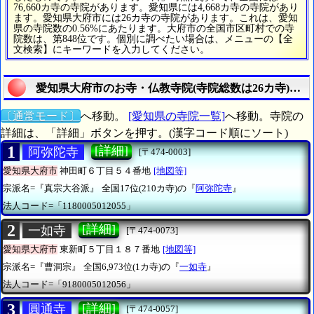
76,660カ寺の寺院があります。愛知県には4,668カ寺の寺院があり
ます。愛知県大府市には26カ寺の寺院があります。これは、愛知
県の寺院数の0.56%にあたります。大府市の全国市区町村での寺
院数は、第848位です。個別に調べたい場合は、メニューの【全
文検索】にキーワードを入力してください。
愛知県大府市のお寺・仏教寺院(寺院総数は26カ寺)の
〔通常モード〕
へ移動。
[愛知県の寺院一覧]
へ移動。寺院の
詳細は、「詳細」ボタンを押す。(漢字コード順にソート)
1
[詳細]
阿弥陀寺
[〒474-0003]
愛知県大府市
神田町６丁目５４番地
[地図等]
宗派名=『真宗大谷派』
全国17位(210カ寺)の『
阿弥陀寺
』
法人コード=「1180005012055」
2
[詳細]
一如寺
[〒474-0073]
愛知県大府市
東新町５丁目１８７番地
[地図等]
宗派名=『曹洞宗』
全国6,973位(1カ寺)の『
一如寺
』
法人コード=「9180005012056」
3
[詳細]
圓通寺
[〒474-0057]