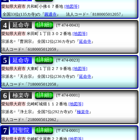
愛知県大府市
共和町小佛６７番地
[地図等]
全国33位(135カ寺)の『
圓通寺
』
法人コード=「8180005012057」
4
[詳細]
延命寺
[〒474-0043]
愛知県大府市
米田町１丁目３０２番地
[地図等]
宗派名=『曹洞宗』
全国12位(236カ寺)の『
延命寺
』
法人コード=「6180005012059」
5
[詳細]
延命寺
[〒474-0023]
愛知県大府市
大東町１丁目２７９番地
[地図等]
宗派名=『天台宗』
全国12位(236カ寺)の『
延命寺
』
法人コード=「7180005012058」
6
[詳細]
極楽寺
[〒474-0001]
愛知県大府市
北崎町城畑１１２番地
[地図等]
宗派名=『浄土宗』
全国7位(292カ寺)の『
極楽寺
』
法人コード=「2180005012062」
7
[詳細]
賢聖院
[〒474-0001]
愛知県大府市
北崎町北屋敷２２番地
[地図等]