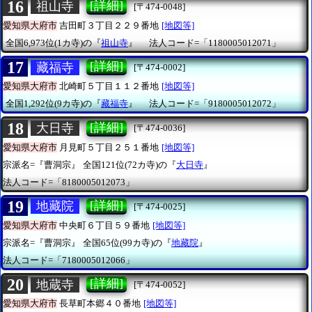
16
[詳細]
祖山寺
[〒474-0048]
愛知県大府市
吉田町３丁目２２９番地
[地図等]
全国6,973位(1カ寺)の『
祖山寺
』
法人コード=「1180005012071」
17
[詳細]
藏福寺
[〒474-0002]
愛知県大府市
北崎町５丁目１１２番地
[地図等]
全国1,292位(9カ寺)の『
藏福寺
』
法人コード=「9180005012072」
18
[詳細]
大日寺
[〒474-0036]
愛知県大府市
月見町５丁目２５１番地
[地図等]
宗派名=『曹洞宗』
全国121位(72カ寺)の『
大日寺
』
法人コード=「8180005012073」
19
[詳細]
地藏院
[〒474-0025]
愛知県大府市
中央町６丁目５９番地
[地図等]
宗派名=『曹洞宗』
全国65位(99カ寺)の『
地藏院
』
法人コード=「7180005012066」
20
[詳細]
地蔵寺
[〒474-0052]
愛知県大府市
長草町本郷４０番地
[地図等]