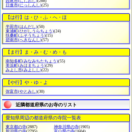
西尾市
(にしおし)
(288)
日進市
(にっしんし)
(25)
【は行】は・ひ・ふ・へ・ほ
半田市
(はんだし)
(50)
東浦町
(ひがしうらちょう)
(24)
扶桑町
(ふそうちょう)
(15)
碧南市
(へきなんし)
(57)
【ま行】ま・み・む・め・も
南知多町
(みなみちたちょう)
(55)
美浜町
(みはまちょう)
(29)
みよし市
(みよしし)
(22)
【や行】や・ゆ・よ
弥富市
(やとみし)
(30)
近隣都道府県のお寺のリスト
愛知県周辺の都道府県の寺院一覧表
東京都の寺
(2887)
神奈川県の寺
(1905)
新潟県の寺
(2795)
富山県の寺
(1604)