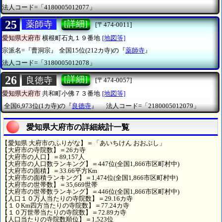
法人コード=「4180005012077」
25
[詳細]
薬師寺
[〒474-0011]
愛知県大府市
横根町石丸１９番地
[地図等]
宗派名=『曹洞宗』
全国15位(212カ寺)の『
薬師寺
』
法人コード=「3180005012078」
26
[詳細]
良徳寺
[〒474-0057]
愛知県大府市
共和町小佛７３番地
[地図等]
全国6,973位(1カ寺)の『
良徳寺
』
法人コード=「2180005012079」
愛知県大府市の詳細統計一覧
【愛知県 大府市のふりがな】＝「あいちけん おおぶし」
【大府市の寺院数】＝26カ寺
【大府市の人口】＝89,157人
【大府市の人口数ランキング】＝447位(全国1,866市区町村中)
【大府市の面積】＝33.66平方Km
【大府市の面積ランキング】＝1,474位(全国1,866市区町村中)
【大府市の世帯数】＝35,669世帯
【大府市の世帯数ランキング】＝446位(全国1,866市区町村中)
【人口１０万人当たりの寺院数】＝29.16カ寺
【１０Km四方当たりの寺院数】＝77.24カ寺
【１０万世帯当たりの寺院数】＝72.89カ寺
【人口当たりの寺院数順位】＝1,523位