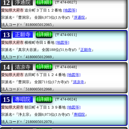
12
[詳細]
淨通院
[〒474-0027]
愛知県大府市
追分町３丁目１２番地
[地図等]
宗派名=『曹洞宗』
全国6,973位(1カ寺)の『
淨通院
』
法人コード=「8180005012065」
13
[詳細]
正願寺
[〒474-0011]
愛知県大府市
横根町寺田１番地
[地図等]
宗派名=『真宗大谷派』
全国188位(51カ寺)の『
正願寺
』
法人コード=「4180005012069」
14
[詳細]
清凉寺
[〒474-0048]
愛知県大府市
吉田町５丁目１２４番地
[地図等]
宗派名=『曹洞宗』
全国711位(17カ寺)の『
清凉寺
』
法人コード=「5180005012068」
15
[詳細]
專唱院
[〒474-0024]
愛知県大府市
朝日町４丁目１３９番地
[地図等]
宗派名=『浄土宗』
全国6,973位(1カ寺)の『
專唱院
』
法人コード=「2180005012070」