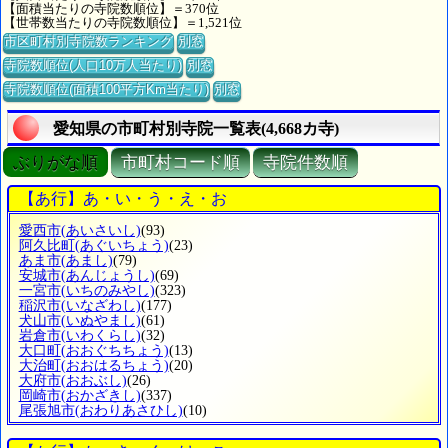
【面積当たりの寺院数順位】＝370位
【世帯数当たりの寺院数順位】＝1,521位
市区町村別寺院数ランキング
別窓
寺院数順位(人口10万人当たり)
別窓
寺院数順位(面積100平方Km当たり)
別窓
愛知県の市町村別寺院一覧表(4,668カ寺)
ぶりがな順
市町村コード順
寺院件数順
【あ行】あ・い・う・え・お
愛西市
(あいさいし)
(93)
阿久比町
(あぐいちょう)
(23)
あま市
(あまし)
(79)
安城市
(あんじょうし)
(69)
一宮市
(いちのみやし)
(323)
稲沢市
(いなざわし)
(177)
犬山市
(いぬやまし)
(61)
岩倉市
(いわくらし)
(32)
大口町
(おおぐちちょう)
(13)
大治町
(おおはるちょう)
(20)
大府市
(おおぶし)
(26)
岡崎市
(おかざきし)
(337)
尾張旭市
(おわりあさひし)
(10)