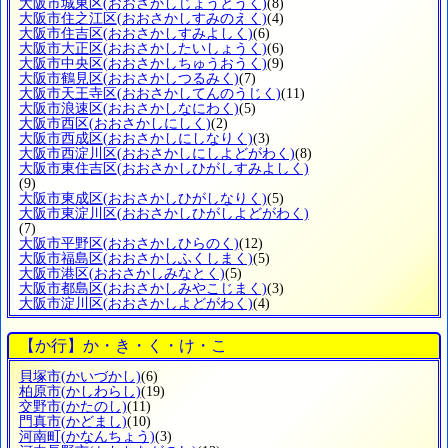
大阪市城東区
(おおさかしじょうとうく)
(8)
大阪市住之江区
(おおさかしすみのえく)
(4)
大阪市住吉区
(おおさかしすみよしく)
(6)
大阪市大正区
(おおさかしたいしょうく)
(6)
大阪市中央区
(おおさかしちゅうおうく)
(9)
大阪市鶴見区
(おおさかしつるみく)
(7)
大阪市天王寺区
(おおさかしてんのうじく)
(11)
大阪市浪速区
(おおさかしなにわく)
(5)
大阪市西区
(おおさかしにしく)
(2)
大阪市西成区
(おおさかしにしなりく)
(3)
大阪市西淀川区
(おおさかしにしよどがわく)
(8)
大阪市東住吉区
(おおさかしひがしすみよしく)
(9)
大阪市東成区
(おおさかしひがしなりく)
(5)
大阪市東淀川区
(おおさかしひがしよどがわく)
(7)
大阪市平野区
(おおさかしひらのく)
(12)
大阪市福島区
(おおさかしふくしまく)
(5)
大阪市港区
(おおさかしみなとく)
(5)
大阪市都島区
(おおさかしみやこじまく)
(3)
大阪市淀川区
(おおさかしよどがわく)
(4)
【か行】か・き・く・け・こ
貝塚市
(かいづかし)
(6)
柏原市
(かしわらし)
(19)
交野市
(かたのし)
(11)
門真市
(かどまし)
(10)
河南町
(かなんちょう)
(3)