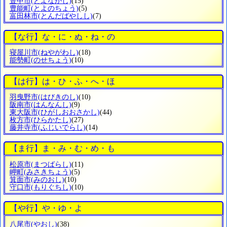
豊中市
(とよなかし)
(15)
豊能町
(とよのちょう)
(5)
富田林市
(とんだばやしし)
(7)
【な行】な・に・ぬ・ね・の
寝屋川市
(ねやがわし)
(18)
能勢町
(のせちょう)
(10)
【は行】は・ひ・ふ・へ・ほ
羽曳野市
(はびきのし)
(10)
阪南市
(はんなんし)
(9)
東大阪市
(ひがしおおさかし)
(44)
枚方市
(ひらかたし)
(27)
藤井寺市
(ふじいでらし)
(14)
【ま行】ま・み・む・め・も
松原市
(まつばらし)
(11)
岬町
(みさきちょう)
(5)
箕面市
(みのおし)
(10)
守口市
(もりぐちし)
(10)
【や行】や・ゆ・よ
八尾市
(やおし)
(38)