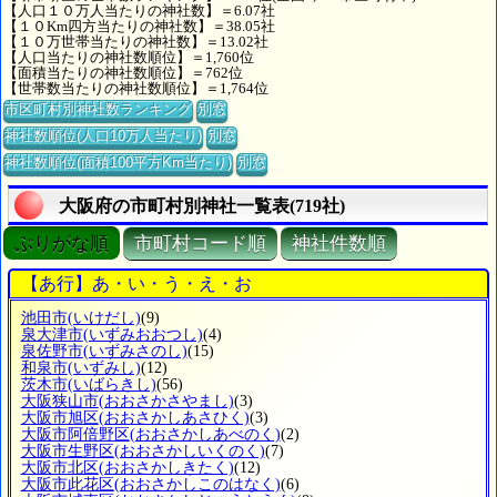
【人口１０万人当たりの神社数】＝6.07社
【１０Km四方当たりの神社数】＝38.05社
【１０万世帯当たりの神社数】＝13.02社
【人口当たりの神社数順位】＝1,760位
【面積当たりの神社数順位】＝762位
【世帯数当たりの神社数順位】＝1,764位
市区町村別神社数ランキング
別窓
神社数順位(人口10万人当たり)
別窓
神社数順位(面積100平方Km当たり)
別窓
大阪府の市町村別神社一覧表(719社)
ぶりがな順
市町村コード順
神社件数順
【あ行】あ・い・う・え・お
池田市
(いけだし)
(9)
泉大津市
(いずみおおつし)
(4)
泉佐野市
(いずみさのし)
(15)
和泉市
(いずみし)
(12)
茨木市
(いばらきし)
(56)
大阪狭山市
(おおさかさやまし)
(3)
大阪市旭区
(おおさかしあさひく)
(3)
大阪市阿倍野区
(おおさかしあべのく)
(2)
大阪市生野区
(おおさかしいくのく)
(7)
大阪市北区
(おおさかしきたく)
(12)
大阪市此花区
(おおさかしこのはなく)
(6)