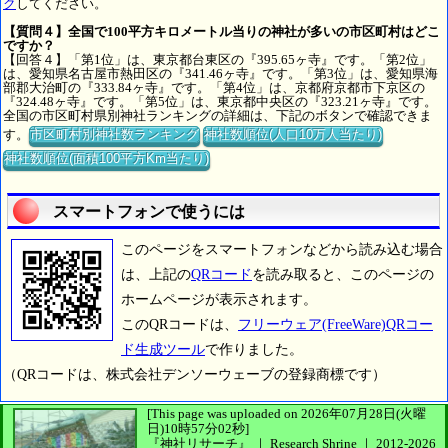
ク
してください。
【質問４】全国で100平方キロメートル当りの神社が多いの市区町村はどこ
ですか？
【回答４】「第1位」は、東京都台東区の『395.65ヶ寺』です。「第2位」
は、愛知県名古屋市熱田区の『341.46ヶ寺』です。「第3位」は、愛知県海
部郡大治町の『333.84ヶ寺』です。「第4位」は、京都府京都市下京区の
『324.48ヶ寺』です。「第5位」は、東京都中央区の『323.21ヶ寺』です。
全国の市区町村県別神社ランキングの詳細は、下記のボタンで確認できま
す。
市区町村別神社数ランキング
神社数順位(人口10万人当たり)
神社数順位(面積100平方Km当たり)
スマートフォンで使うには
このページをスマートフォンなどから読み込む場合
は、上記の
QRコード
を読み取ると、このページの
ホームページが表示されます。
このQRコードは、
フリーウェア(FreeWare)QRコー
ド生成ツール
で作りました。
（QRコードは、株式会社デンソーウェーブの登録商標です）
[This page was uploaded on 2026年07月28日(火曜
日)10時57分02秒]
『神社リサーチ』 ｜ Research Shrine
｜
2012-2026