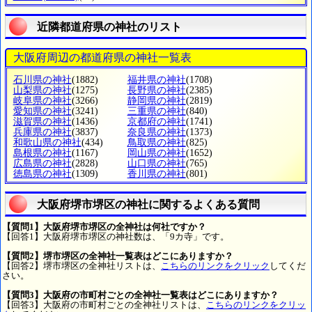
近隣都道府県の神社のリスト
大阪府周辺の都道府県の神社一覧表
石川県の神社
(1882)
福井県の神社
(1708)
山梨県の神社
(1275)
長野県の神社
(2385)
岐阜県の神社
(3266)
静岡県の神社
(2819)
愛知県の神社
(3241)
三重県の神社
(840)
滋賀県の神社
(1436)
京都府の神社
(1741)
兵庫県の神社
(3837)
奈良県の神社
(1373)
和歌山県の神社
(434)
鳥取県の神社
(825)
島根県の神社
(1167)
岡山県の神社
(1652)
広島県の神社
(2828)
山口県の神社
(765)
徳島県の神社
(1309)
香川県の神社
(801)
大阪府堺市堺区の神社に関するよくある質問
【質問1】大阪府堺市堺区の全神社は何社ですか？
【回答1】大阪府堺市堺区の神社数は、「9カ寺」です。
【質問2】堺市堺区の全神社一覧表はどこにありますか？
【回答2】堺市堺区の全神社リストは、
こちらのリンクをクリック
してくだ
さい。
【質問3】大阪府の市町村ごとの全神社一覧表はどこにありますか？
【回答3】大阪府の市町村ごとの全神社リストは、
こちらのリンクをクリッ