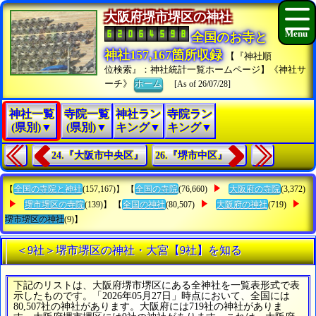
大阪府堺市堺区の神社
全国のお寺と
神社157,167箇所収録
【『神社順
位検索』：神社統計一覧ホームページ】《神社サ
ーチ》
ホーム
[As of 26/07/28]
神社一覧
寺院一覧
神社ラン
寺院ラン
(県別)▼
(県別)▼
キング▼
キング▼
24.『大阪市中央区』
26.『堺市中区』
【
全国の寺院と神社
(157,167)】 【
全国の寺院
(76,660)
大阪府の寺院
(3,372)
堺市堺区の寺院
(139)】 【
全国の神社
(80,507)
大阪府の神社
(719)
堺市堺区の神社
(9)】
＜9社＞堺市堺区の神社・大宮【9社】を知る
下記のリストは、大阪府堺市堺区にある全神社を一覧表形式で表
示したものです。「2026年05月27日」時点において、全国には
80,507社の神社があります。大阪府には719社の神社がありま