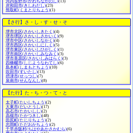
河内長野市
(かわちながのし)
(13)
岸和田市
(きしわだし)
(23)
熊取町
(くまとりちょう)
(1)
【さ行】さ・し・す・せ・そ
堺市北区
(さかいしきたく)
(4)
堺市堺区
(さかいしさかいく)
(9)
堺市中区
(さかいしなかく)
(4)
堺市西区
(さかいしにしく)
(5)
堺市東区
(さかいしひがしく)
(1)
堺市南区
(さかいしみなみく)
(3)
堺市美原区
(さかいしみはらく)
(3)
四條畷市
(しじようなわてし)
(6)
島本町
(しまもとちょう)
(10)
吹田市
(すいたし)
(13)
摂津市
(せっつし)
(7)
泉南市
(せんなんし)
(8)
【た行】た・ち・つ・て・と
太子町
(たいしちょう)
(2)
大東市
(だいとうし)
(17)
高石市
(たかいしし)
(2)
高槻市
(たかつきし)
(48)
田尻町
(たじりちょう)
(2)
忠岡町
(ただおかちょう)
(2)
千早赤阪村
(ちはやあかさかむら)
(6)