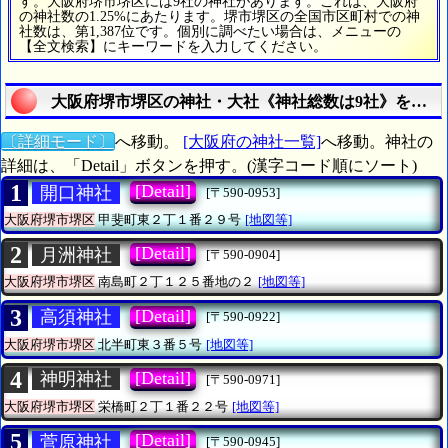
す。大阪府堺市堺区には9社の神社があります。これは、大阪府
の神社数の1.25%にあたります。堺市堺区の全国市区町村での神
社数は、第1,387位です。個別に調べたい場合は、メニューの
【全文検索】にキーワードを入力してください。
大阪府堺市堺区の神社・大社《神社総数は9社》を検索
〔詳細モード〕
へ移動。
[大阪府の神社一覧]
へ移動。神社の
詳細は、「Detail」ボタンを押す。(漢字コード順にソート)
1
[Detail]
開口神社
[〒590-0953]
大阪府堺市堺区
甲斐町東２丁１番２９号
[地図等]
2
[Detail]
月洲神社
[〒590-0904]
大阪府堺市堺区
南島町２丁１２５番地の２
[地図等]
3
[Detail]
高須神社
[〒590-0922]
大阪府堺市堺区
北半町東３番５号
[地図等]
4
[Detail]
神明神社
[〒590-0971]
大阪府堺市堺区
栄橋町２丁１番２２号
[地図等]
5
[Detail]
菅原神社
[〒590-0945]