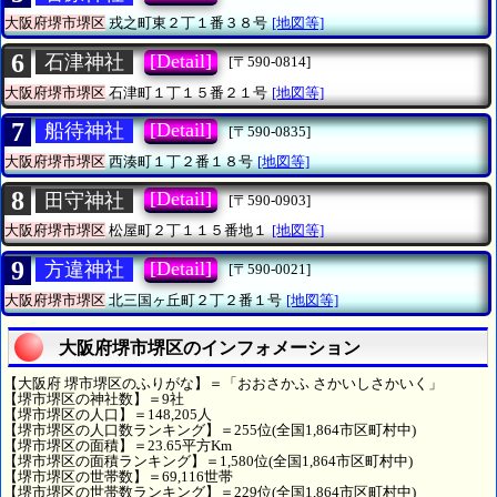
大阪府堺市堺区
戎之町東２丁１番３８号
[地図等]
6
[Detail]
石津神社
[〒590-0814]
大阪府堺市堺区
石津町１丁１５番２１号
[地図等]
7
[Detail]
船待神社
[〒590-0835]
大阪府堺市堺区
西湊町１丁２番１８号
[地図等]
8
[Detail]
田守神社
[〒590-0903]
大阪府堺市堺区
松屋町２丁１１５番地１
[地図等]
9
[Detail]
方違神社
[〒590-0021]
大阪府堺市堺区
北三国ヶ丘町２丁２番１号
[地図等]
大阪府堺市堺区のインフォメーション
【大阪府 堺市堺区のふりがな】＝「おおさかふ さかいしさかいく」
【堺市堺区の神社数】＝9社
【堺市堺区の人口】＝148,205人
【堺市堺区の人口数ランキング】＝255位(全国1,864市区町村中)
【堺市堺区の面積】＝23.65平方Km
【堺市堺区の面積ランキング】＝1,580位(全国1,864市区町村中)
【堺市堺区の世帯数】＝69,116世帯
【堺市堺区の世帯数ランキング】＝229位(全国1,864市区町村中)