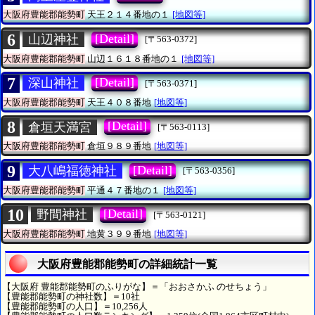
大阪府豊能郡能勢町
天王２１４番地の１
[地図等]
6
[Detail]
山辺神社
[〒563-0372]
大阪府豊能郡能勢町
山辺１６１８番地の１
[地図等]
7
[Detail]
深山神社
[〒563-0371]
大阪府豊能郡能勢町
天王４０８番地
[地図等]
8
[Detail]
倉垣天満宮
[〒563-0113]
大阪府豊能郡能勢町
倉垣９８９番地
[地図等]
9
[Detail]
大八嶋福徳神社
[〒563-0356]
大阪府豊能郡能勢町
平通４７番地の１
[地図等]
10
[Detail]
野間神社
[〒563-0121]
大阪府豊能郡能勢町
地黄３９９番地
[地図等]
大阪府豊能郡能勢町の詳細統計一覧
【大阪府 豊能郡能勢町のふりがな】＝「おおさかふ のせちょう」
【豊能郡能勢町の神社数】＝10社
【豊能郡能勢町の人口】＝10,256人