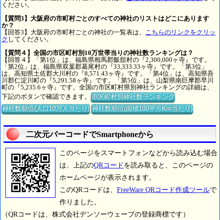
ください。
【質問3】大阪府の市町村ごとのすべての神社のリストはどこにあります
か？
【回答3】大阪府の市町村ごとの神社の一覧表は、
こちらのリンクをクリッ
ク
してください。
【質問４】全国の市区町村別10万世帯当りの神社数ランキングは？
【回答４】「第1位」は、福島県相馬郡飯舘村の『2,300,000ヶ寺』です。
「第2位」は、福島県双葉郡葛尾村の『33,333.33ヶ寺』です。「第3位」
は、高知県土佐郡大川村の『8,571.43ヶ寺』です。「第4位」は、高知県吾
川郡仁淀川町の『5,291.58ヶ寺』です。「第5位」は、山梨県南巨摩郡早川
町の『5,235.6ヶ寺』です。全国の市区町村県別神社ランキングの詳細は、
下記のボタンで確認できます。
市区町村別神社数ランキング
神社数順位(人口10万人当たり)
神社数順位(面積100平方Km当たり)
二次元バーコードでSmartphoneから
このページをスマートフォンなどから読み込む場合
は、上記の
QRコード
を読み取ると、このページの
ホームページが表示されます。
このQRコードは、
FreeWare QRコード作成ツール
で
作りました。
（QRコードは、株式会社デンソーウェーブの登録商標です）