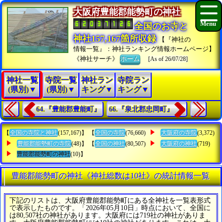
大阪府豊能郡能勢町の神社
全国のお寺と
神社157,167箇所収録
【『神社の
情報一覧』：神社ランキング情報ホームページ】
《神社サーチ》
ホーム
[As of 26/07/28]
神社一覧
寺院一覧
神社ラン
寺院ラン
(県別)▼
(県別)▼
キング▼
キング▼
64.『豊能郡豊能町』
66.『泉北郡忠岡町』
【
全国の寺院と神社
(157,167)】 【
全国の寺院
(76,660)
大阪府の寺院
(3,372)
豊能郡能勢町の寺院
(48)】 【
全国の神社
(80,507)
大阪府の神社
(719)
豊能郡能勢町の神社
(10)】
豊能郡能勢町の神社《神社総数は10社》の統計情報一覧
下記のリストは、大阪府豊能郡能勢町にある全神社を一覧表形式
で表示したものです。「2026年05月10日」時点において、全国に
は80,507社の神社があります。大阪府には719社の神社がありま