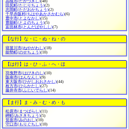
高槻市
(たかつきし)
(48)
田尻町
(たじりちょう)
(2)
忠岡町
(ただおかちょう)
(2)
千早赤阪村
(ちはやあかさかむら)
(6)
豊中市
(とよなかし)
(15)
豊能町
(とよのちょう)
(5)
富田林市
(とんだばやしし)
(7)
【な行】な・に・ぬ・ね・の
寝屋川市
(ねやがわし)
(18)
能勢町
(のせちょう)
(10)
【は行】は・ひ・ふ・へ・ほ
羽曳野市
(はびきのし)
(10)
阪南市
(はんなんし)
(9)
東大阪市
(ひがしおおさかし)
(44)
枚方市
(ひらかたし)
(27)
藤井寺市
(ふじいでらし)
(14)
【ま行】ま・み・む・め・も
松原市
(まつばらし)
(11)
岬町
(みさきちょう)
(5)
箕面市
(みのおし)
(10)
守口市
(もりぐちし)
(10)