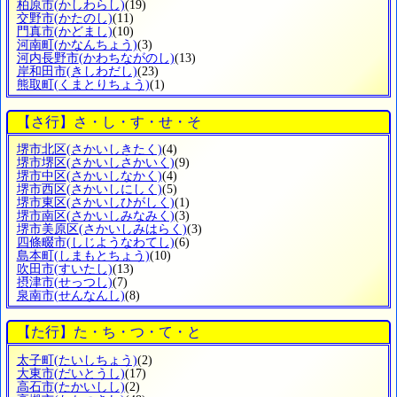
柏原市
(かしわらし)
(19)
交野市
(かたのし)
(11)
門真市
(かどまし)
(10)
河南町
(かなんちょう)
(3)
河内長野市
(かわちながのし)
(13)
岸和田市
(きしわだし)
(23)
熊取町
(くまとりちょう)
(1)
【さ行】さ・し・す・せ・そ
堺市北区
(さかいしきたく)
(4)
堺市堺区
(さかいしさかいく)
(9)
堺市中区
(さかいしなかく)
(4)
堺市西区
(さかいしにしく)
(5)
堺市東区
(さかいしひがしく)
(1)
堺市南区
(さかいしみなみく)
(3)
堺市美原区
(さかいしみはらく)
(3)
四條畷市
(しじようなわてし)
(6)
島本町
(しまもとちょう)
(10)
吹田市
(すいたし)
(13)
摂津市
(せっつし)
(7)
泉南市
(せんなんし)
(8)
【た行】た・ち・つ・て・と
太子町
(たいしちょう)
(2)
大東市
(だいとうし)
(17)
高石市
(たかいしし)
(2)