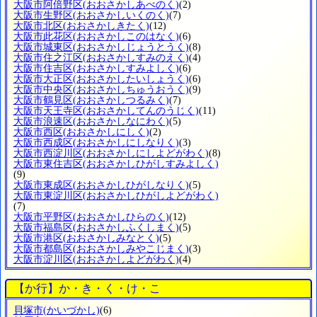
大阪市阿倍野区
(おおさかしあべのく)
(2)
大阪市生野区
(おおさかしいくのく)
(7)
大阪市北区
(おおさかしきたく)
(12)
大阪市此花区
(おおさかしこのはなく)
(6)
大阪市城東区
(おおさかしじょうとうく)
(8)
大阪市住之江区
(おおさかしすみのえく)
(4)
大阪市住吉区
(おおさかしすみよしく)
(6)
大阪市大正区
(おおさかしたいしょうく)
(6)
大阪市中央区
(おおさかしちゅうおうく)
(9)
大阪市鶴見区
(おおさかしつるみく)
(7)
大阪市天王寺区
(おおさかしてんのうじく)
(11)
大阪市浪速区
(おおさかしなにわく)
(5)
大阪市西区
(おおさかしにしく)
(2)
大阪市西成区
(おおさかしにしなりく)
(3)
大阪市西淀川区
(おおさかしにしよどがわく)
(8)
大阪市東住吉区
(おおさかしひがしすみよしく)
(9)
大阪市東成区
(おおさかしひがしなりく)
(5)
大阪市東淀川区
(おおさかしひがしよどがわく)
(7)
大阪市平野区
(おおさかしひらのく)
(12)
大阪市福島区
(おおさかしふくしまく)
(5)
大阪市港区
(おおさかしみなとく)
(5)
大阪市都島区
(おおさかしみやこじまく)
(3)
大阪市淀川区
(おおさかしよどがわく)
(4)
【か行】か・き・く・け・こ
貝塚市
(かいづかし)
(6)