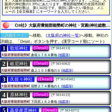
す。大阪府豊能郡能勢町には10社の神社があります。これは、大
阪府の神社数の1.39%にあたります。豊能郡能勢町の全国市区町
村での神社数は、第1,342位です。個別に調べたい場合は、メニ
ューの【全文検索】にキーワードを入力してください。
《10社》大阪府豊能郡能勢町の神社・宮殿(神社総数は1
〔詳細モード〕
へ移動。
[大阪府の神社一覧]
へ移動。神社の
詳細は、「Detail」ボタンを押す。(漢字コード順にソート)
1
[Detail]
歌垣神社
[〒563-0113]
大阪府豊能郡能勢町
倉垣１７６４番地
[地図等]
2
[Detail]
岐尼神社
[〒563-0362]
大阪府豊能郡能勢町
森上１０３番地の３
[地図等]
3
[Detail]
久佐々神社
[〒563-0341]
大阪府豊能郡能勢町
宿野２７４番地の１
[地図等]
4
[Detail]
原林神社
[〒563-0123]
大阪府豊能郡能勢町
下田尻１６２番地
[地図等]
5
[Detail]
高皇産霊神社
[〒563-0371]