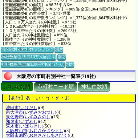
【豊能郡能勢町の人口数ランキング】＝1,359位(全国1,864市区町村中)
【豊能郡能勢町の面積】＝98.75平方Km
【豊能郡能勢町の面積ランキング】＝989位(全国1,864市区町村中)
【豊能郡能勢町の世帯数】＝3,717世帯
【豊能郡能勢町の世帯数ランキング】＝1,377位(全国1,864市区町村中)
【人口１０万人当たりの神社数】＝97.5社
【１０Km四方当たりの神社数】＝10.13社
【１０万世帯当たりの神社数】＝269.03社
【人口当たりの神社数順位】＝859位
【面積当たりの神社数順位】＝1,390位
【世帯数当たりの神社数順位】＝833位
市区町村別神社数ランキング
別窓
神社数順位(人口10万人当たり)
別窓
神社数順位(面積100平方Km当たり)
別窓
大阪府の市町村別神社一覧表(719社)
ぶりがな順
市町村コード順
神社件数順
【あ行】あ・い・う・え・お
池田市
(いけだし)
(9)
泉大津市
(いずみおおつし)
(4)
泉佐野市
(いずみさのし)
(15)
和泉市
(いずみし)
(12)
茨木市
(いばらきし)
(56)
大阪狭山市
(おおさかさやまし)
(3)
大阪市旭区
(おおさかしあさひく)
(3)