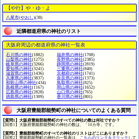
【や行】や・ゆ・よ
八尾市
(やおし)
(38)
近隣都道府県の神社のリスト
大阪府周辺の都道府県の神社一覧表
石川県の神社
(1882)
福井県の神社
(1708)
山梨県の神社
(1275)
長野県の神社
(2385)
岐阜県の神社
(3266)
静岡県の神社
(2819)
愛知県の神社
(3241)
三重県の神社
(840)
滋賀県の神社
(1436)
京都府の神社
(1741)
兵庫県の神社
(3837)
奈良県の神社
(1373)
和歌山県の神社
(434)
鳥取県の神社
(825)
島根県の神社
(1167)
岡山県の神社
(1652)
広島県の神社
(2828)
山口県の神社
(765)
徳島県の神社
(1309)
香川県の神社
(801)
大阪府豊能郡能勢町の神社についてのよくある質問
【質問1】大阪府豊能郡能勢町のすべての神社の数は何社ですか？
【回答1】大阪府豊能郡能勢町の神社の数は、「10カ寺」です。
【質問2】豊能郡能勢町のすべての神社のリストはどこにありますか？
【回答2】豊能郡能勢町の神社の一覧表は、
こちらのリンクをクリック
して