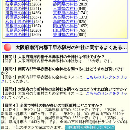
岐阜県の神社
(3266)
静岡県の神社
(2819)
愛知県の神社
(3241)
三重県の神社
(840)
滋賀県の神社
(1436)
京都府の神社
(1741)
兵庫県の神社
(3837)
奈良県の神社
(1373)
和歌山県の神社
(434)
鳥取県の神社
(825)
島根県の神社
(1167)
岡山県の神社
(1652)
広島県の神社
(2828)
山口県の神社
(765)
徳島県の神社
(1309)
香川県の神社
(801)
大阪府南河内郡千早赤阪村の神社に関するよくある質
【質問1】大阪府南河内郡千早赤阪村の全神社は何社ですか？
【回答1】大阪府南河内郡千早赤阪村の神社数は、「6カ寺」です。
【質問2】南河内郡千早赤阪村の全神社を調べるにはどうすれば良いです
か？
【回答2】南河内郡千早赤阪村の全神社リストは、
こちらのリンクをクリッ
ク
してください。
【質問3】大阪府の市町村毎の全神社を調べるにはどうすれば良いですか？
【回答3】大阪府の市町村ごとの全神社リストは、
こちらのリンクをクリッ
ク
してください。
【質問４】全国で神社の数が多いの市区町村はどこですか？
【回答４】「第1位」は、広島県福山市の『923ヶ寺』です。「第2位」は、
新潟県上越市の『667ヶ寺』です。「第3位」は、富山県富山市の『610ヶ
寺』です。「第4位」は、新潟県長岡市の『530ヶ寺』です。「第5位」は、
福井県福井市の『443ヶ寺』です。全国の市区町村県別神社ランキングの詳
細は、下記のボタンで確認できます。
市区町村別神社数ランキング