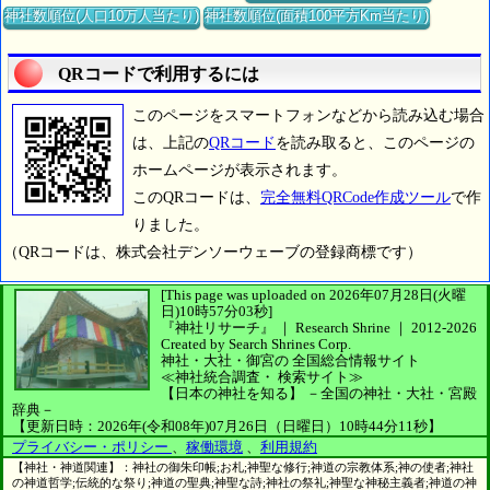
神社数順位(人口10万人当たり)
神社数順位(面積100平方Km当たり)
QRコードで利用するには
このページをスマートフォンなどから読み込む場合
は、上記の
QRコード
を読み取ると、このページの
ホームページが表示されます。
このQRコードは、
完全無料QRCode作成ツール
で作
りました。
（QRコードは、株式会社デンソーウェーブの登録商標です）
[This page was uploaded on 2026年07月28日(火曜
日)10時57分03秒]
『神社リサーチ』 ｜ Research Shrine
｜
2012-2026
Created by
Search Shrines Corp.
神社・大社・御宮の
全国総合情報サイト
≪神社統合調査・
検索サイト≫
【日本の神社を知る】
－全国の神社・大社・宮殿
辞典－
【更新日時：2026年(令和08年)07月26日（日曜日）10時44分11秒】
プライバシー・ポリシー
、
稼働環境
、
利用規約
【神社・神道関連】：神社の御朱印帳;お札;神聖な修行;神道の宗教体系;神の使者;神社
の神道哲学;伝統的な祭り;神道の聖典;神聖な詩;神社の祭礼;神聖な神秘主義者;神道の神