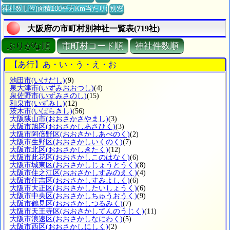
神社数順位(面積100平方Km当たり)
別窓
大阪府の市町村別神社一覧表(719社)
ぶりがな順
市町村コード順
神社件数順
【あ行】あ・い・う・え・お
池田市
(いけだし)
(9)
泉大津市
(いずみおおつし)
(4)
泉佐野市
(いずみさのし)
(15)
和泉市
(いずみし)
(12)
茨木市
(いばらきし)
(56)
大阪狭山市
(おおさかさやまし)
(3)
大阪市旭区
(おおさかしあさひく)
(3)
大阪市阿倍野区
(おおさかしあべのく)
(2)
大阪市生野区
(おおさかしいくのく)
(7)
大阪市北区
(おおさかしきたく)
(12)
大阪市此花区
(おおさかしこのはなく)
(6)
大阪市城東区
(おおさかしじょうとうく)
(8)
大阪市住之江区
(おおさかしすみのえく)
(4)
大阪市住吉区
(おおさかしすみよしく)
(6)
大阪市大正区
(おおさかしたいしょうく)
(6)
大阪市中央区
(おおさかしちゅうおうく)
(9)
大阪市鶴見区
(おおさかしつるみく)
(7)
大阪市天王寺区
(おおさかしてんのうじく)
(11)
大阪市浪速区
(おおさかしなにわく)
(5)
大阪市西区
(おおさかしにしく)
(2)