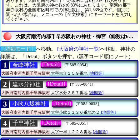
あります。大阪府南河内郡千早赤阪村には6社の神社がありま
す。これは、大阪府の神社数の0.83%にあたります。南河内郡千
早赤阪村の全国市区町村での神社数は、第1,539位です。個別に
調べたい場合は、メニューの【全文検索】にキーワードを入力し
てください。
大阪府南河内郡千早赤阪村の神社・御宮《総数は6社》
〔詳細モード〕
へ移動。
[大阪府の神社一覧]
へ移動。神社の
詳細は、「Detail」ボタンを押す。(漢字コード順にソート)
1
[Detail]
金峰神社
[〒585-0054]
大阪府南河内郡千早赤阪村
大字吉年１５９番地
[地図等]
2
[Detail]
建水分神社
[〒585-0041]
大阪府南河内郡千早赤阪村
大字水分３５７番地
[地図等]
3
[Detail]
小吹八坂神社
[〒585-0053]
大阪府南河内郡千早赤阪村
大字小吹１１３６番地の２
[地図等]
4
[Detail]
千早神社
[〒585-0051]
大阪府南河内郡千早赤阪村
大字千早１２２８番地
[地図等]