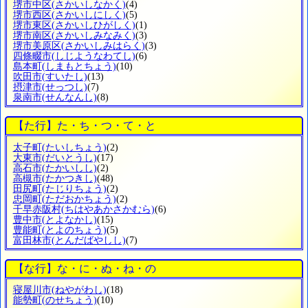
堺市中区
(さかいしなかく)
(4)
堺市西区
(さかいしにしく)
(5)
堺市東区
(さかいしひがしく)
(1)
堺市南区
(さかいしみなみく)
(3)
堺市美原区
(さかいしみはらく)
(3)
四條畷市
(しじようなわてし)
(6)
島本町
(しまもとちょう)
(10)
吹田市
(すいたし)
(13)
摂津市
(せっつし)
(7)
泉南市
(せんなんし)
(8)
【た行】た・ち・つ・て・と
太子町
(たいしちょう)
(2)
大東市
(だいとうし)
(17)
高石市
(たかいしし)
(2)
高槻市
(たかつきし)
(48)
田尻町
(たじりちょう)
(2)
忠岡町
(ただおかちょう)
(2)
千早赤阪村
(ちはやあかさかむら)
(6)
豊中市
(とよなかし)
(15)
豊能町
(とよのちょう)
(5)
富田林市
(とんだばやしし)
(7)
【な行】な・に・ぬ・ね・の
寝屋川市
(ねやがわし)
(18)
能勢町
(のせちょう)
(10)