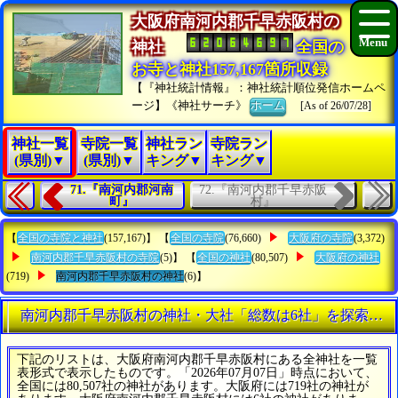
大阪府南河内郡千早赤阪村の
神社
全国の
お寺と神社157,167箇所収録
【『神社統計情報』：神社統計順位発信ホームペ
ージ】《神社サーチ》
ホーム
[As of 26/07/28]
神社一覧
寺院一覧
神社ラン
寺院ラン
(県別)▼
(県別)▼
キング▼
キング▼
72.『南河内郡千早赤阪
71.『南河内郡河南
村』
町』
【
全国の寺院と神社
(157,167)】 【
全国の寺院
(76,660)
大阪府の寺院
(3,372)
南河内郡千早赤阪村の寺院
(5)】 【
全国の神社
(80,507)
大阪府の神社
(719)
南河内郡千早赤阪村の神社
(6)】
南河内郡千早赤阪村の神社・大社「総数は6社」を探索する
下記のリストは、大阪府南河内郡千早赤阪村にある全神社を一覧
表形式で表示したものです。「2026年07月07日」時点において、
全国には80,507社の神社があります。大阪府には719社の神社が