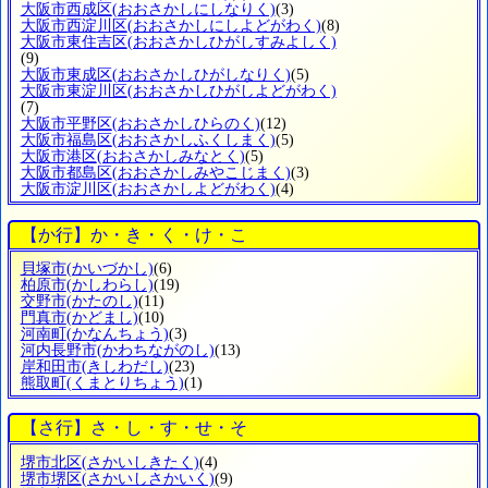
大阪市西成区
(おおさかしにしなりく)
(3)
大阪市西淀川区
(おおさかしにしよどがわく)
(8)
大阪市東住吉区
(おおさかしひがしすみよしく)
(9)
大阪市東成区
(おおさかしひがしなりく)
(5)
大阪市東淀川区
(おおさかしひがしよどがわく)
(7)
大阪市平野区
(おおさかしひらのく)
(12)
大阪市福島区
(おおさかしふくしまく)
(5)
大阪市港区
(おおさかしみなとく)
(5)
大阪市都島区
(おおさかしみやこじまく)
(3)
大阪市淀川区
(おおさかしよどがわく)
(4)
【か行】か・き・く・け・こ
貝塚市
(かいづかし)
(6)
柏原市
(かしわらし)
(19)
交野市
(かたのし)
(11)
門真市
(かどまし)
(10)
河南町
(かなんちょう)
(3)
河内長野市
(かわちながのし)
(13)
岸和田市
(きしわだし)
(23)
熊取町
(くまとりちょう)
(1)
【さ行】さ・し・す・せ・そ
堺市北区
(さかいしきたく)
(4)
堺市堺区
(さかいしさかいく)
(9)