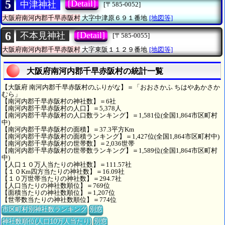
5
[Detail]
中津神社
[〒585-0052]
大阪府南河内郡千早赤阪村
大字中津原６９１番地
[地図等]
6
[Detail]
不本見神社
[〒585-0055]
大阪府南河内郡千早赤阪村
大字東阪１１２９番地
[地図等]
大阪府南河内郡千早赤阪村の統計一覧
【大阪府 南河内郡千早赤阪村のふりがな】＝「おおさかふ ちはやあかさか
むら」
【南河内郡千早赤阪村の神社数】＝6社
【南河内郡千早赤阪村の人口】＝5,378人
【南河内郡千早赤阪村の人口数ランキング】＝1,581位(全国1,864市区町村
中)
【南河内郡千早赤阪村の面積】＝37.3平方Km
【南河内郡千早赤阪村の面積ランキング】＝1,427位(全国1,864市区町村中)
【南河内郡千早赤阪村の世帯数】＝2,036世帯
【南河内郡千早赤阪村の世帯数ランキング】＝1,589位(全国1,864市区町村
中)
【人口１０万人当たりの神社数】＝111.57社
【１０Km四方当たりの神社数】＝16.09社
【１０万世帯当たりの神社数】＝294.7社
【人口当たりの神社数順位】＝769位
【面積当たりの神社数順位】＝1,207位
【世帯数当たりの神社数順位】＝774位
市区町村別神社数ランキング
別窓
神社数順位(人口10万人当たり)
別窓