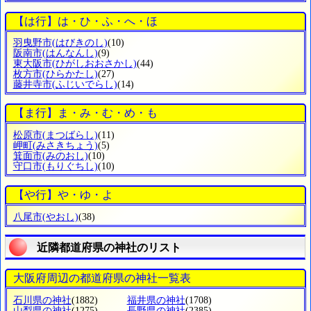
【は行】は・ひ・ふ・へ・ほ
羽曳野市
(はびきのし)
(10)
阪南市
(はんなんし)
(9)
東大阪市
(ひがしおおさかし)
(44)
枚方市
(ひらかたし)
(27)
藤井寺市
(ふじいでらし)
(14)
【ま行】ま・み・む・め・も
松原市
(まつばらし)
(11)
岬町
(みさきちょう)
(5)
箕面市
(みのおし)
(10)
守口市
(もりぐちし)
(10)
【や行】や・ゆ・よ
八尾市
(やおし)
(38)
近隣都道府県の神社のリスト
大阪府周辺の都道府県の神社一覧表
石川県の神社
(1882)
福井県の神社
(1708)
山梨県の神社
(1275)
長野県の神社
(2385)